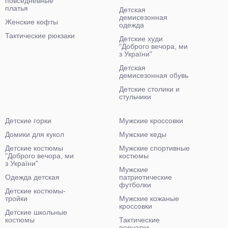
повседневные
платья
Детская
демисезонная
Женские кофты
одежда
Тактические рюкзаки
Детские худи
"Доброго вечора, ми
з України"
Детская
демисезонная обувь
Детские столики и
стульчики
Детские горки
Мужские кроссовки
Домики для кукол
Мужские кеды
Детские костюмы
Мужские спортивные
"Доброго вечора, ми
костюмы
з України"
Мужские
Одежда детская
патриотические
футболки
Детские костюмы-
тройки
Мужские кожаные
кроссовки
Детские школьные
костюмы
Тактические
перчатки