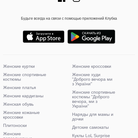
Будьте всегда на связи с помощью приложений Клубка
Женские куртки
Женские кроссовки
Женские спортивные
Женские худи
костюмы
"Доброго вечора ми
з України"
Женские платья
Женские спортивные
Женские кардиганы
костюмы "Доброго
вечора, ми з
Женская обувь
України"
Женские кожаные
Наряды для мамы и
кроссовки
дочки
Плитоноски
Детские самокаты
Женские
Куклы LoL Surprise