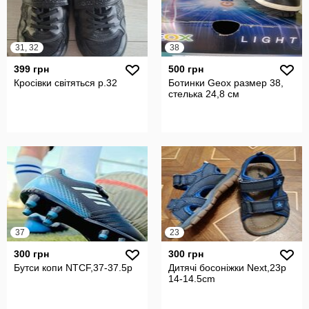
31, 32
38
399 грн
500 грн
Кросівки світяться р.32
Ботинки Geox размер 38,
стелька 24,8 см
37
23
300 грн
300 грн
Бутси копи NTCF,37-37.5p
Дитячі босоніжки Next,23p
14-14.5cm