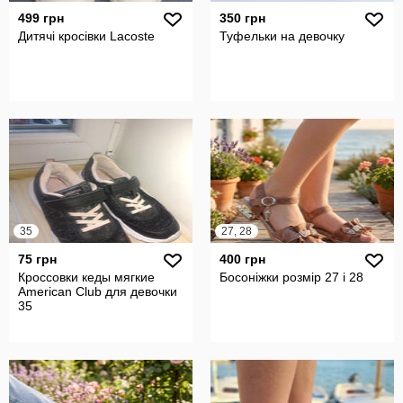
499 грн
350 грн
Дитячі кросівки Lacoste
Туфельки на девочку
35
27, 28
75 грн
400 грн
Кроссовки кеды мягкие
Босоніжки розмір 27 і 28
American Club для девочки
35