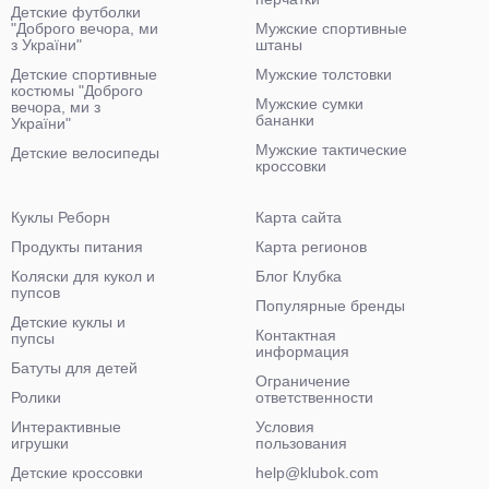
Детские футболки
"Доброго вечора, ми
Мужские спортивные
з України"
штаны
Детские спортивные
Мужские толстовки
костюмы "Доброго
Мужские сумки
вечора, ми з
бананки
України"
Мужские тактические
Детские велосипеды
кроссовки
Куклы Реборн
Карта сайта
Продукты питания
Карта регионов
Коляски для кукол и
Блог Клубка
пупсов
Популярные бренды
Детские куклы и
Контактная
пупсы
информация
Батуты для детей
Ограничение
Ролики
ответственности
Интерактивные
Условия
игрушки
пользования
Детские кроссовки
help@klubok.com