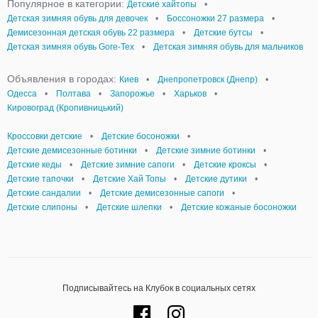
Популярное в категории:
Детские хайтопы
•
Детская зимняя обувь для девочек
•
Боссоножки 27 размера
•
Демисезонная детская обувь 22 размера
•
Детские бутсы
•
Детская зимняя обувь Gore-Tex
•
Детская зимняя обувь для мальчиков
Объявления в городах:
Киев
•
Днепропетровск (Днепр)
•
Одесса
•
Полтава
•
Запорожье
•
Харьков
•
Кировоград (Кропивницький)
Кроссовки детские
•
Детские босоножки
•
Детские демисезонные ботинки
•
Детские зимние ботинки
•
Детские кеды
•
Детские зимние сапоги
•
Детские кроксы
•
Детские тапочки
•
Детские Хай Топы
•
Детские дутики
•
Детские сандалии
•
Детские демисезонные сапоги
•
Детские слипоны
•
Детские шлепки
•
Детские кожаные босоножки
Подписывайтесь на Клубок в социальных сетях