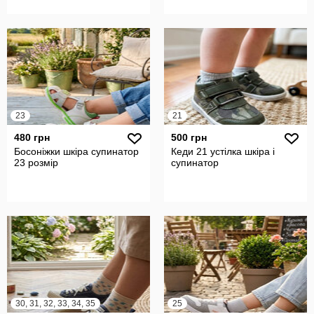
23
21
480 грн
500 грн
Босоніжки шкіра супинатор
Кеди 21 устілка шкіра і
23 розмір
супинатор
30, 31, 32, 33, 34, 35
25