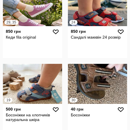
29, 35
24
850 грн
850 грн
Кеди fila original
Сандалі макквін 24 розмір
19
30
500 грн
40 грн
Босоніжки на хлопчиків
Босоніжки
натуральна шкіра