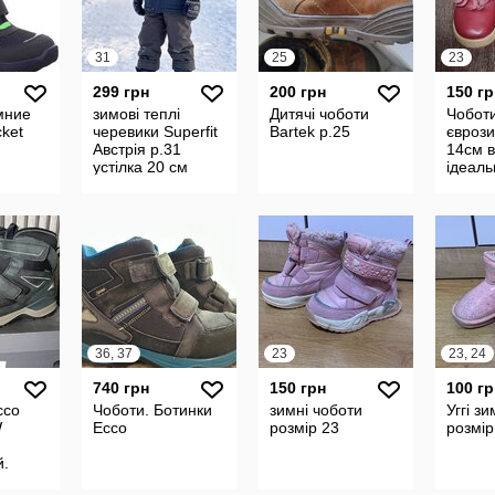
31
25
23
299 грн
200 грн
150 гр
мние
зимові теплі
Дитячі чоботи
Чобот
cket
черевики Superfit
Bartek р.25
єврози
Австрія р.31
14см в
устілка 20 см
ідеаль
ботинк
36, 37
23
23, 24
740 грн
150 грн
100 гр
cco
Чоботи. Ботинки
зимні чоботи
Уггі зи
W
Ecco
розмір 23
розмір
й.