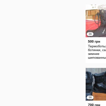
36
500 грн
Термоботы
ботинки, с
зимние
шипованны
Icebug
36
700 грн