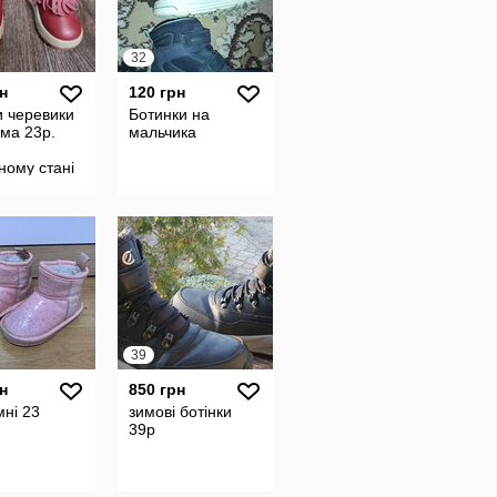
32
н
120 грн
и черевики
Ботинки на
ма 23р.
мальчика
ному стані
и сапоги
39
н
850 грн
мні 23
зимові ботінки
39р