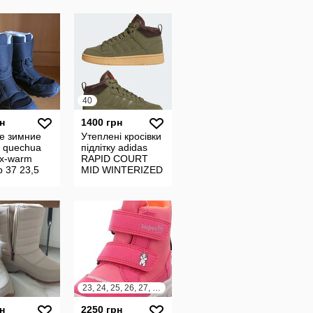
40
н
1400 грн
е зимние
Утеплені кросівки
и quechua
підлітку adidas
 x-warm
RAPID COURT
 37 23,5
MID WINTERIZED
athlon
он на
ках
орны
23, 24, 25, 26, 27, 28, 29, 30
н
2250 грн