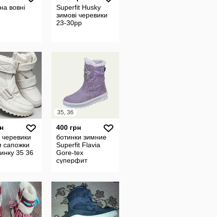
 на вовні
Superfit Husky
зимові черевики
23-30рр
35, 36
н
400 грн
 черевики
ботинки зимние
и сапожки
Superfit Flavia
чинку 35 36
Gore-tex
суперфит