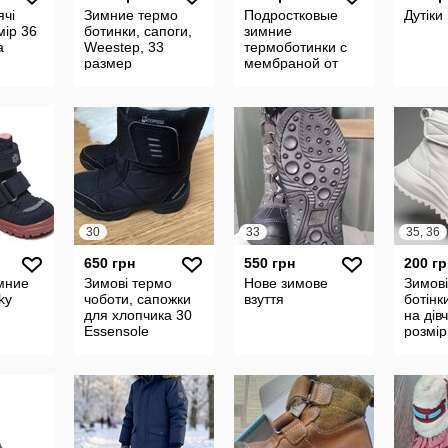
ячі
Зимние термо
Подростковые
Дутіки
мір 36
ботинки, сапоги,
зимние
а
Weestep, 33
термоботинки с
размер
мембраной от
Richter Австрия ,
р.42/27,5 см
30
33
35, 36
650 грн
550 грн
200 гр
мние
Зимові термо
Нове зимове
Зимові
ky
чоботи, сапожки
взуття
ботінк
для хлопчика 30
на дів
Essensole
розмір