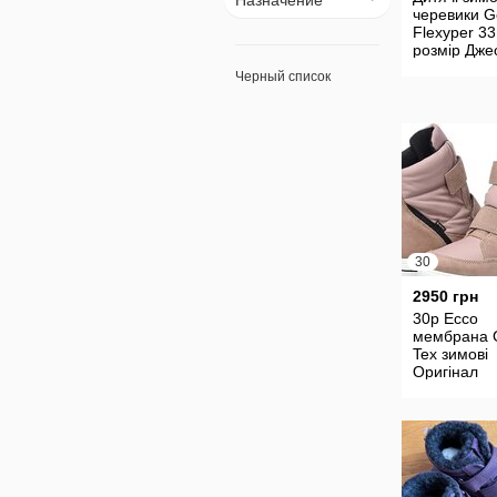
Назначение
черевики G
Flexyper 33
розмір Дже
Черный список
30
2950 грн
30р Ecco
мембрана 
Tex зимові
Оригінал