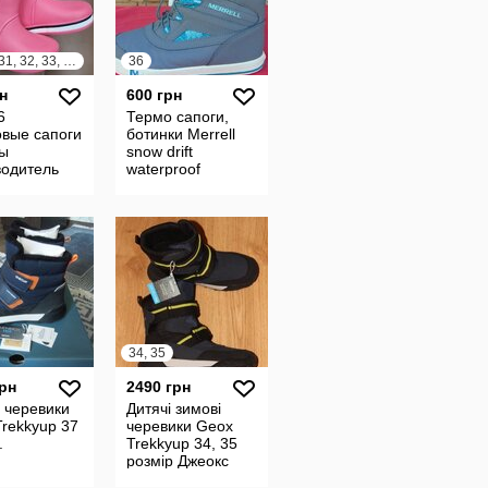
29, 30, 31, 32, 33, 34, 35, 36
36
н
600 грн
6
Термо сапоги,
овые сапоги
ботинки Merrell
ны
snow drift
водитель
waterproof
на Код
 5021-11
34, 35
грн
2490 грн
 черевики
Дитячі зимові
rekkyup 37
черевики Geox
.
Trekkyup 34, 35
розмір Джеокс