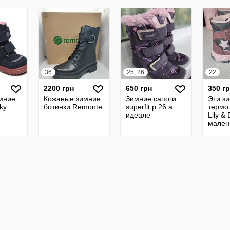
36
25, 26
22
2200 грн
650 грн
350 г
мние
Кожаные зимние
Зимние сапоги
Эти з
sky
ботинки Remonte
superfit р 26 а
термо
идеале
Lily &
мален
девоч
зимни