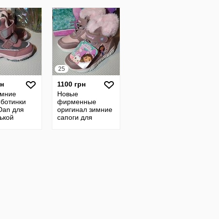
25
рн
1100 грн
имние
Новые
 ботинки
фирменные
 Dan для
оригинал зимние
ькой
сапоги для
ки зима
девочек Gabby's
е Германия
Dollhouse с
подсветкой