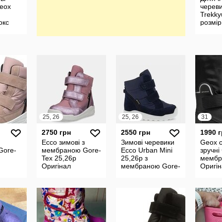
eox
черев
Trekky
окс
розмір
дівчин
25, 26
25, 26
31
2750 грн
2550 грн
1990 
Ecco зимові з
Зимові черевики
Geox с
Gore-
мембраною Gore-
Ecco Urban Mini
зручні 
Tex 25,26р
25,26р з
мембр
Оригінал
мембраною Gore-
Оригі
Tex