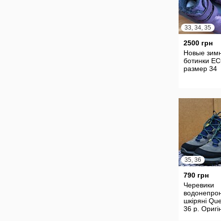
33, 34, 35
2500 грн
Новые зим
ботинки E
размер 34
35, 36
790 грн
Черевики
водонепрон
шкіряні Qu
36 р. Оригі