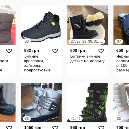
36
27, 28, 29, 30, 31, 32
37
882 грн
800 грн
650 гр
,
Зимние
Ботинки зимние
Черны
апоги
кроссовки,
деткие на девочку
сапог
хайтопы,
sh100
е
подростковые
размер
ботинки, 36
см dec
размер, 102-66-
декатл
442
липуч
тракт
33
41, 42
33
1450 грн
950 грн
700 гр