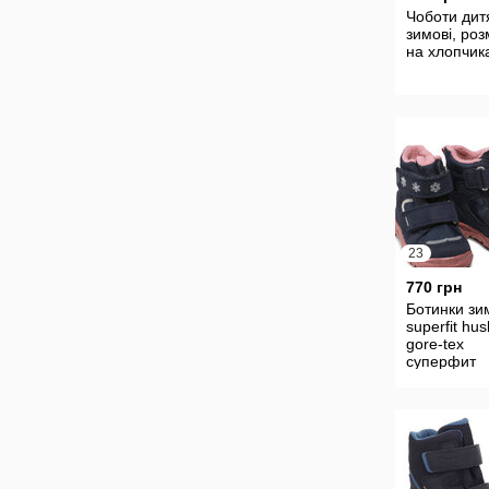
Чоботи дит
зимові, роз
на хлопчик
23
770 грн
Ботинки зи
superfit hus
gore-tex
суперфит