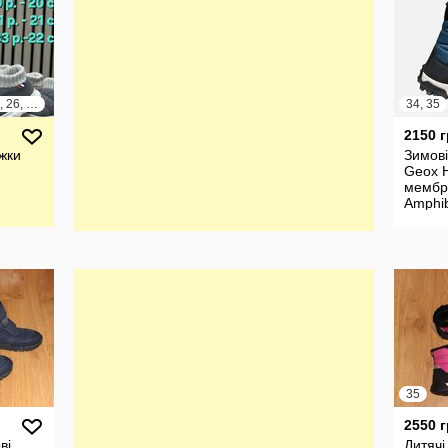
22, 23, 24, 25, 26, 27, 28, 29, 30, 31, 32, 33
34, 35
2150 
жки
Зимові
Geox H
мембр
Amphib
35
2550 
ві
Дитячі