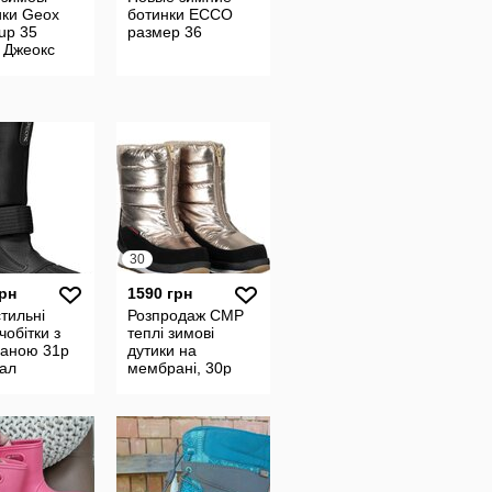
ики Geox
ботинки ECCO
up 35
размер 36
 Джеокс
ці
30
грн
1590 грн
тильні
Розпродаж CMP
чобітки з
теплі зимові
аною 31р
дутики на
нал
мембрані, 30р
Оригінал