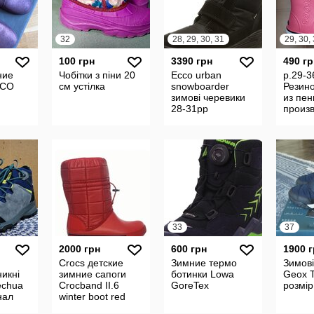
32
28, 29, 30, 31
100 грн
3390 грн
490 гр
ние
Чобітки з піни 20
Ecco urban
р.29-3
CCO
см устілка
snowboarder
Резин
зимові черевики
из пе
28-31рр
произ
Украи
товара
33
37
2000 грн
600 грн
1900 
Crocs детские
Зимние термо
Зимові
икні
зимние сапоги
ботинки Lowa
Geox T
echua
Crocband II.6
GoreTex
розмір
нал
winter boot red
navy