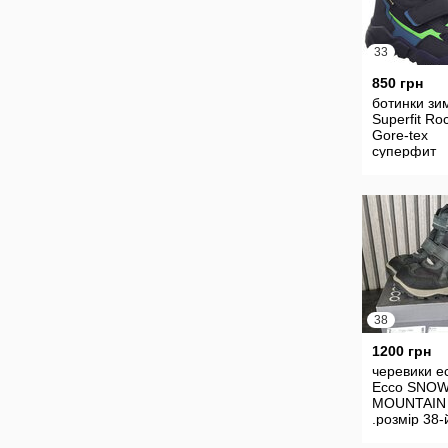
33
850 грн
ботинки зи
Superfit Ro
Gore-tex
суперфит
38
1200 грн
черевики e
Ессо SNO
MOUNTAIN
.розмір 38-