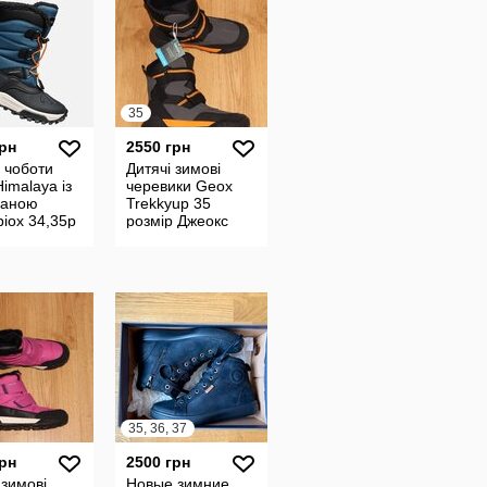
35
грн
2550 грн
 чоботи
Дитячі зимові
imalaya із
черевики Geox
аною
Trekkyup 35
iox 34,35p
розмір Джеокс
35, 36, 37
грн
2500 грн
 зимові
Новые зимние