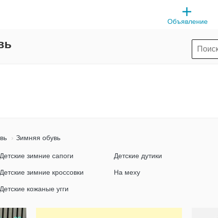
Объявление
вь
вь
Зимняя обувь
Детские зимние сапоги
Детские дутики
Детские зимние кроссовки
На меху
Детские кожаные угги