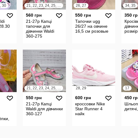
, 30
21, 22, 23, 24, 25, 26, 27
26, 27
34, 35
560 грн
550 грн
350 гр
ldi
21-27р Капці
Тапочки ugg
Кросів
28.30
тапочки для
26/27 на овчине
дівчин
дівчинки Waldi
16,5 см розовые
розмір
360-275
21, 22, 23, 24, 25, 26, 27
28, 29
17
550 грн
600 грн
450 гр
21-27р Капці
кроссовки Nike
Шльоп
Waldi для дівчинки
Star Runner 4
дитячі,
360-127
найк
ёпки,
анцы с
,
см