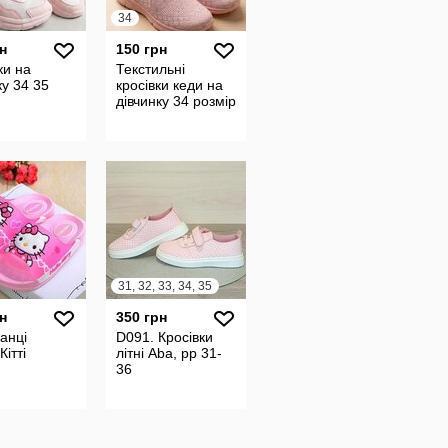
34
н
150 грн
ки на
Текстильні
ку 34 35
кросівки кеди на
дівчинку 34 розмір
31, 32, 33, 34, 35
н
350 грн
анці
D091. Кросівки
Кітті
літні Aba, рр 31-
36