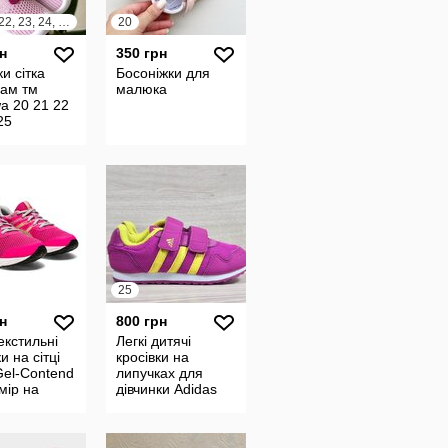
20, 21, 22, 23, 24, 25
20
н
350 грн
ки сітка
Босоніжки для
кам тм
малюка
a 20 21 22
25
25
н
800 грн
текстильні
Легкі дитячі
и на сітці
кросівки на
Gel-Contend
липучках для
мір на
дівчинки Adidas
21,5-22 см
оригінал, розмір
25