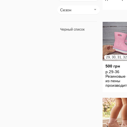
Сезон
Черный список
500 грн
р.29-36
Резиновые 
из пены
производит
Украина Ко
товара 502