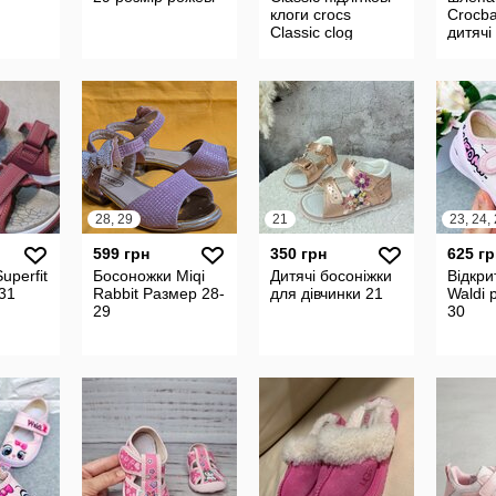
клоги crocs
Crocba
Classic clog
дитячі
шльопанці Crocs
оригін
classic оригінал
crocs 
28, 29
21
599 грн
350 грн
625 гр
uperfit
Босоножки Miqi
Дитячі босоніжки
Відкри
 31
Rabbit Размер 28-
для дівчинки 21
Waldi 
29
30