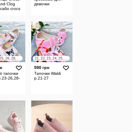
nd Clog
девочки
 сабо crocs
альні клоги
оригінал
23, 24, 25, 26, 28, 29, 30
21, 22, 23, 24, 25, 26, 27
н
590 грн
ті тапочки
Тапочки Waldi
р.23-26,28-
р.21-27