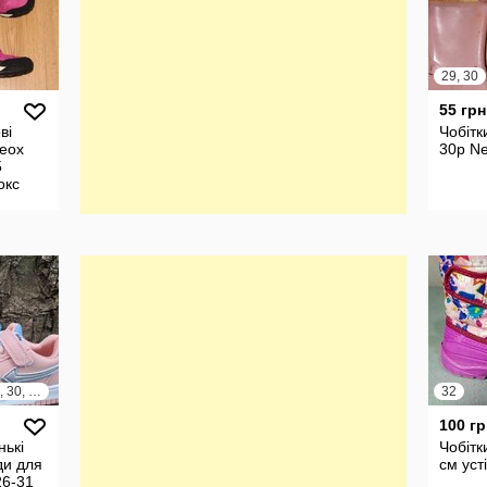
29, 30
55 грн
ві
Чобітк
eox
30р Ne
5
окс
26, 27, 28, 29, 30, 31
32
100 гр
нькі
Чобітк
ди для
см уст
26-31