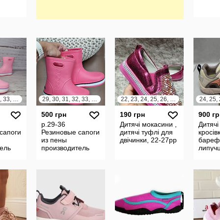
29, 30, 31, 32, 33, 34, 35, 36
29, 30, 31, 32, 33, 34, 35, 36
22, 23, 24, 25, 26, 27
24, 25,
500 грн
190 грн
900 гр
р.29-36
Дитячі мокасини ,
Дитячі 
сапоги
Резиновые сапоги
дитячі туфлі для
кросів
из пены
двічинки, 22-27рр
бареф
ель
производитель
липучц
д
Украина Код
рожеві
1-23
товара 5021-11