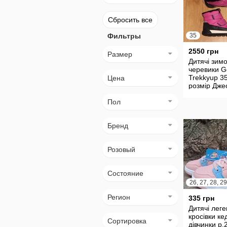
Сбросить все
Фильтры
35
2550 грн
Размер
Дитячі зимо
черевики G
Trekkyup 3
Цена
розмір Дже
дівчинці
Пол
Бренд
Розовый
Состояние
Регион
335 грн
Дитячі леге
кросівки ке
Сортировка
дівчинки р.