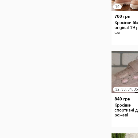
19
700 грн
Кросівки fil
original 19 
см
840 грн
Кросівки
спортивні д
рожеві