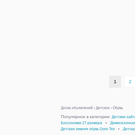
1
2
Доска объявлений
›
Детское
›
Обувь
Популярное в категории:
Детские хай
Боссоножки 27 размера
•
Демисезонная
Детская зимняя обувь Gore-Tex
•
Детска