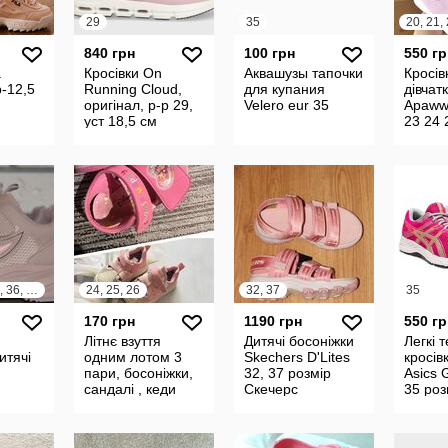
29
35
840 грн
100 грн
550 гр
a
Кросівки On
Аквашузы тапочки
Кросів
р-12,5
Running Cloud,
для купания
дівчат
оригінал, р-р 29,
Velero eur 35
Apaww
уст 18,5 см
23 24 
32, 33, 34, 35, 36, 37
24, 25, 26
32, 37
35
170 грн
1190 грн
550 гр
Літнє взуття
Дитячі босоніжки
Легкі 
итячі
одним лотом 3
Skechers D'Lites
кросівк
пари, босоніжки,
32, 37 розмір
Asics 
сандалі , кеди
Скечерс
35 роз
стопу 