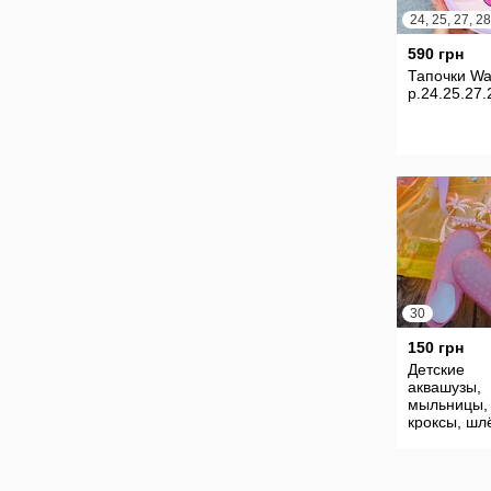
24, 25, 27, 28
590 грн
Тапочки Wa
р.24.25.27.
30
150 грн
Детские
аквашузы,
мыльницы,
кроксы, шл
шлепки, сл
подсветкой
стелька 18