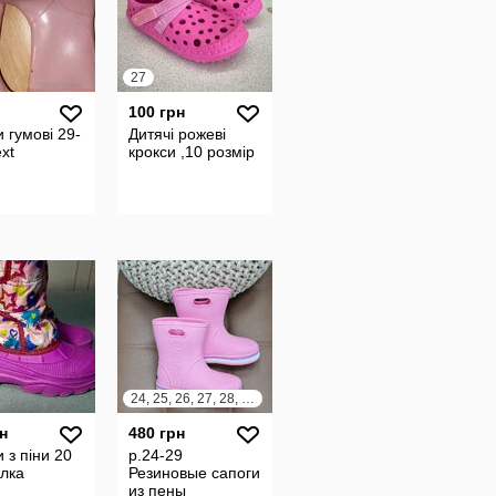
27
100 грн
и гумові 29-
Дитячі рожеві
xt
крокси ,10 розмір
24, 25, 26, 27, 28, 29
н
480 грн
и з піни 20
р.24-29
ілка
Резиновые сапоги
из пены