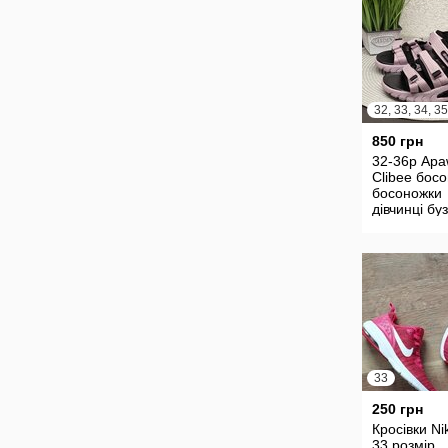
32, 33, 34, 35
850 грн
32-36р Ap
Clibee босо
босоножки
дівчинці бу
рожеві стил
4 липучках 
школу
33
250 грн
Кросівки Nik
33 розмір