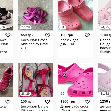
, 36
27, 28
31
450 грн
100 грн
1100 г
awwa
Босоніжки Crocs
Крокси для
Reebok
ніжки
Kids Keeley Petal
дівчинки
Сандал
С 11
босон
зково-
Sunkis
ьні на
в
28, 29
36
31, 32
150 грн
1300 грн
1250 
e air
Босоніжки Barbie
Дитячі сабо crocs
детски
29 розмір рожеві
Classic підліткові
шлепа