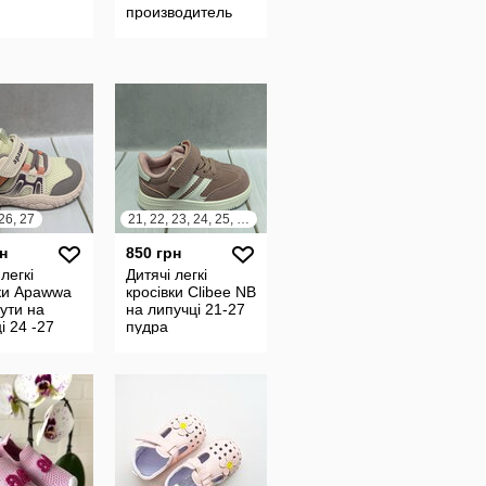
производитель
Украина Код
товара 5020-23
 26, 27
21, 22, 23, 24, 25, 26, 27
н
850 грн
легкі
Дитячі легкі
ки Apawwa
кросівки Clibee NB
ути на
на липучці 21-27
і 24 -27
пудра