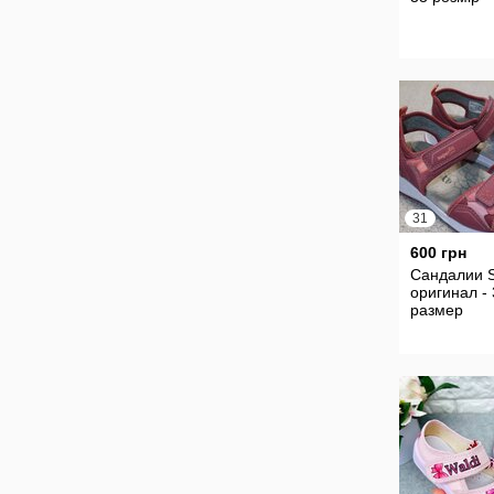
31
600 грн
Сандалии S
оригинал -
размер