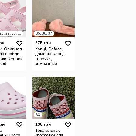
24, 25, 28, 29, 30, 31, 32, 33, 34
35, 36, 37
рн
275 грн
. Оригінал.
Капці, Coface,
ії слайди
домашні капці,
іжки Reebok
тапочки,
sed
комнатные
тапочки
33
грн
130 грн
е
Текстильные
нцы Crocs
кроссовки для