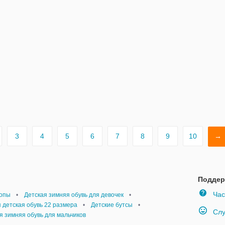
3
4
5
6
7
8
9
10
→
Поддер
Час
топы
•
Детская зимняя обувь для девочек
•
 детская обувь 22 размера
•
Детские бутсы
•
Слу
я зимняя обувь для мальчиков