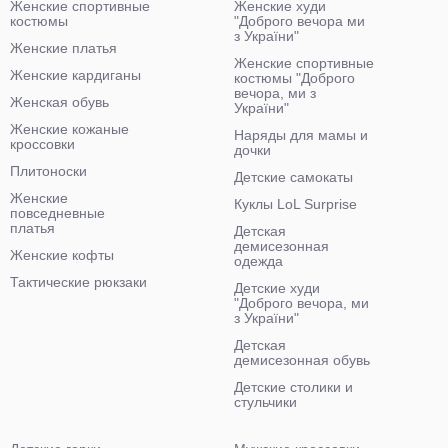
Женские спортивные
Женские худи
костюмы
"Доброго вечора ми
з України"
Женские платья
Женские спортивные
Женские кардиганы
костюмы "Доброго
вечора, ми з
Женская обувь
України"
Женские кожаные
Наряды для мамы и
кроссовки
дочки
Плитоноски
Детские самокаты
Женские
Куклы LoL Surprise
повседневные
платья
Детская
демисезонная
Женские кофты
одежда
Тактические рюкзаки
Детские худи
"Доброго вечора, ми
з України"
Детская
демисезонная обувь
Детские столики и
стульчики