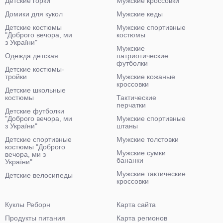
Детские горки
Мужские кроссовки
Домики для кукол
Мужские кеды
Детские костюмы
Мужские спортивные
"Доброго вечора, ми
костюмы
з України"
Мужские
Одежда детская
патриотические
футболки
Детские костюмы-
тройки
Мужские кожаные
кроссовки
Детские школьные
костюмы
Тактические
перчатки
Детские футболки
"Доброго вечора, ми
Мужские спортивные
з України"
штаны
Детские спортивные
Мужские толстовки
костюмы "Доброго
Мужские сумки
вечора, ми з
бананки
України"
Мужские тактические
Детские велосипеды
кроссовки
Куклы Реборн
Карта сайта
Продукты питания
Карта регионов