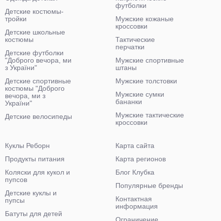
футболки
Детские костюмы-
тройки
Мужские кожаные
кроссовки
Детские школьные
костюмы
Тактические
перчатки
Детские футболки
"Доброго вечора, ми
Мужские спортивные
з України"
штаны
Детские спортивные
Мужские толстовки
костюмы "Доброго
Мужские сумки
вечора, ми з
бананки
України"
Мужские тактические
Детские велосипеды
кроссовки
Куклы Реборн
Карта сайта
Продукты питания
Карта регионов
Коляски для кукол и
Блог Клубка
пупсов
Популярные бренды
Детские куклы и
Контактная
пупсы
информация
Батуты для детей
Ограничение