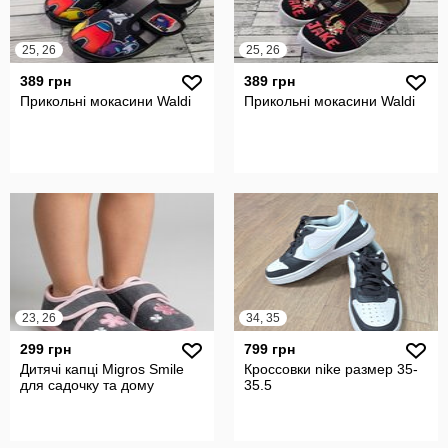
25, 26
25, 26
389 грн
389 грн
Прикольні мокасини Waldi
Прикольні мокасини Waldi
23, 26
34, 35
299 грн
799 грн
Дитячі капці Migros Smile
Кроссовки nike размер 35-
для садочку та дому
35.5