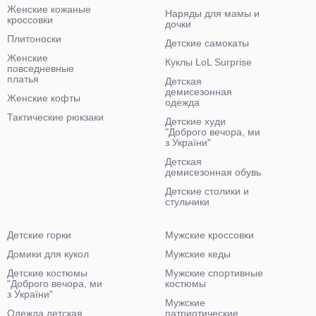
Женские кожаные
Наряды для мамы и
кроссовки
дочки
Плитоноски
Детские самокаты
Женские
Куклы LoL Surprise
повседневные
платья
Детская
демисезонная
Женские кофты
одежда
Тактические рюкзаки
Детские худи
"Доброго вечора, ми
з України"
Детская
демисезонная обувь
Детские столики и
стульчики
Детские горки
Мужские кроссовки
Домики для кукол
Мужские кеды
Детские костюмы
Мужские спортивные
"Доброго вечора, ми
костюмы
з України"
Мужские
Одежда детская
патриотические