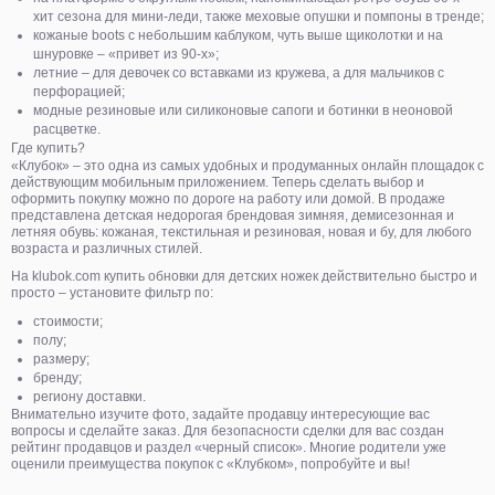
хит сезона для мини-леди, также меховые опушки и помпоны в тренде;
кожаные boots с небольшим каблуком, чуть выше щиколотки и на
шнуровке – «привет из 90-х»;
летние – для девочек со вставками из кружева, а для мальчиков с
перфорацией;
модные резиновые или силиконовые сапоги и ботинки в неоновой
расцветке.
Где купить?
«Клубок» – это одна из самых удобных и продуманных онлайн площадок с
действующим мобильным приложением. Теперь сделать выбор и
оформить покупку можно по дороге на работу или домой. В продаже
представлена детская недорогая брендовая зимняя, демисезонная и
летняя обувь: кожаная, текстильная и резиновая, новая и бу, для любого
возраста и различных стилей.
На klubok.com купить обновки для детских ножек действительно быстро и
просто – установите фильтр по:
стоимости;
полу;
размеру;
бренду;
региону доставки.
Внимательно изучите фото, задайте продавцу интересующие вас
вопросы и сделайте заказ. Для безопасности сделки для вас создан
рейтинг продавцов и раздел «черный список». Многие родители уже
оценили преимущества покупок с «Клубком», попробуйте и вы!