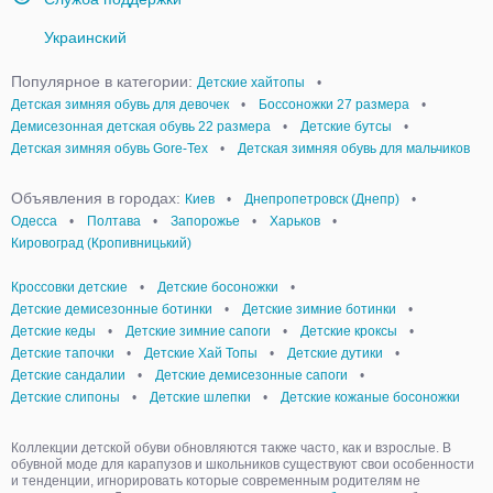
Украинский
Популярное в категории:
Детские хайтопы
•
Детская зимняя обувь для девочек
•
Боссоножки 27 размера
•
Демисезонная детская обувь 22 размера
•
Детские бутсы
•
Детская зимняя обувь Gore-Tex
•
Детская зимняя обувь для мальчиков
Объявления в городах:
Киев
•
Днепропетровск (Днепр)
•
Одесса
•
Полтава
•
Запорожье
•
Харьков
•
Кировоград (Кропивницький)
Кроссовки детские
•
Детские босоножки
•
Детские демисезонные ботинки
•
Детские зимние ботинки
•
Детские кеды
•
Детские зимние сапоги
•
Детские кроксы
•
Детские тапочки
•
Детские Хай Топы
•
Детские дутики
•
Детские сандалии
•
Детские демисезонные сапоги
•
Детские слипоны
•
Детские шлепки
•
Детские кожаные босоножки
Коллекции детской обуви обновляются также часто, как и взрослые. В
обувной моде для карапузов и школьников существуют свои особенности
и тенденции, игнорировать которые современным родителям не