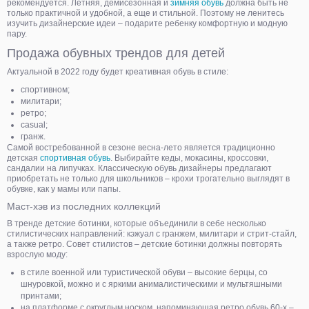
рекомендуется. Летняя, демисезонная и
зимняя обувь
должна быть не
только практичной и удобной, а еще и стильной. Поэтому не ленитесь
изучить дизайнерские идеи – подарите ребенку комфортную и модную
пару.
Продажа обувных трендов для детей
Актуальной в 2022 году будет креативная обувь в стиле:
спортивном;
милитари;
ретро;
casual;
гранж.
Самой востребованной в сезоне весна-лето является традиционно
детская
спортивная обувь
. Выбирайте кеды, мокасины, кроссовки,
сандалии на липучках. Классическую обувь дизайнеры предлагают
приобретать не только для школьников – крохи трогательно выглядят в
обувке, как у мамы или папы.
Маст-хэв из последних коллекций
В тренде детские ботинки, которые объединили в себе несколько
стилистических направлений: кэжуал с гранжем, милитари и стрит-стайл,
а также ретро. Совет стилистов – детские ботинки должны повторять
взрослую моду:
в стиле военной или туристической обуви – высокие берцы, со
шнуровкой, можно и с яркими анималистическими и мультяшными
принтами;
на платформе с округлым носком, напоминающая ретро обувь 60-х –