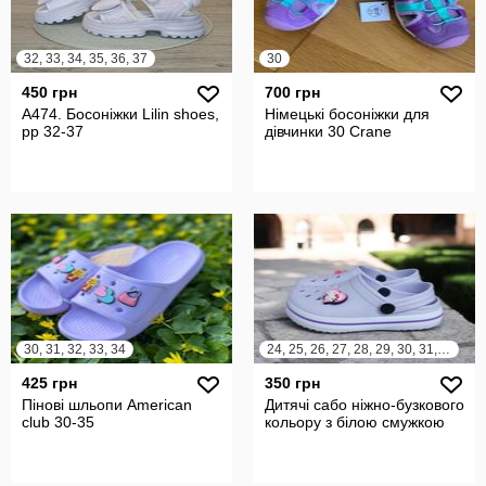
32, 33, 34, 35, 36, 37
30
450 грн
700 грн
A474. Босоніжки Lilin shoes,
Німецькі босоніжки для
рр 32-37
дівчинки 30 Crane
30, 31, 32, 33, 34
24, 25, 26, 27, 28, 29, 30, 31, 32, 33, 34
425 грн
350 грн
Пінові шльопи American
Дитячі сабо ніжно-бузкового
club 30-35
кольору з білою смужкою