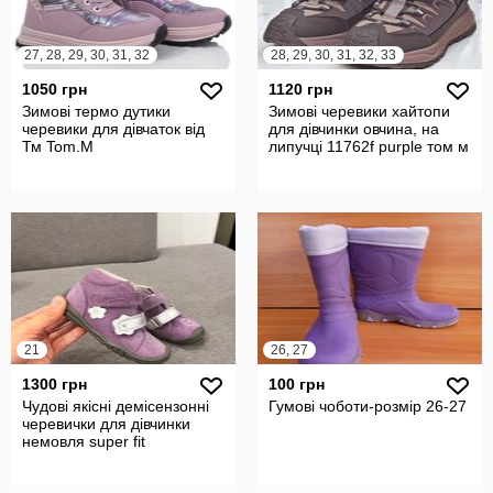
27, 28, 29, 30, 31, 32
28, 29, 30, 31, 32, 33
1050 грн
1120 грн
Зимові термо дутики
Зимові черевики хайтопи
черевики для дівчаток від
для дівчинки овчина, на
Тм Tom.M
липучці 11762f purple том м
21
26, 27
1300 грн
100 грн
Чудові якісні демісензонні
Гумові чоботи-розмір 26-27
черевички для дівчинки
немовля super fit