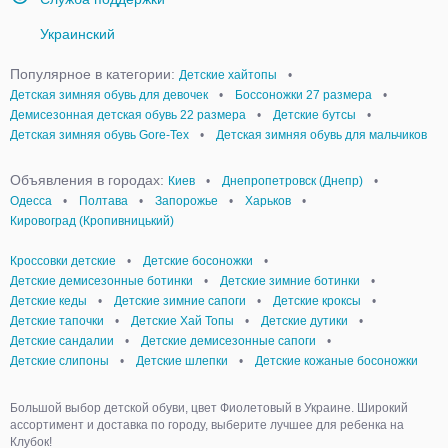
Украинский
Популярное в категории:
Детские хайтопы
•
Детская зимняя обувь для девочек
•
Боссоножки 27 размера
•
Демисезонная детская обувь 22 размера
•
Детские бутсы
•
Детская зимняя обувь Gore-Tex
•
Детская зимняя обувь для мальчиков
Объявления в городах:
Киев
•
Днепропетровск (Днепр)
•
Одесса
•
Полтава
•
Запорожье
•
Харьков
•
Кировоград (Кропивницький)
Кроссовки детские
•
Детские босоножки
•
Детские демисезонные ботинки
•
Детские зимние ботинки
•
Детские кеды
•
Детские зимние сапоги
•
Детские кроксы
•
Детские тапочки
•
Детские Хай Топы
•
Детские дутики
•
Детские сандалии
•
Детские демисезонные сапоги
•
Детские слипоны
•
Детские шлепки
•
Детские кожаные босоножки
Большой выбор детской обуви, цвет Фиолетовый в Украине. Широкий
ассортимент и доставка по городу, выберите лучшее для ребенка на
Клубок!