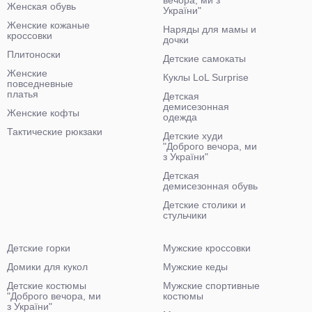
вечора, ми з
Женская обувь
України"
Женские кожаные
Наряды для мамы и
кроссовки
дочки
Плитоноски
Детские самокаты
Женские
Куклы LoL Surprise
повседневные
платья
Детская
демисезонная
Женские кофты
одежда
Тактические рюкзаки
Детские худи
"Доброго вечора, ми
з України"
Детская
демисезонная обувь
Детские столики и
стульчики
Детские горки
Мужские кроссовки
Домики для кукол
Мужские кеды
Детские костюмы
Мужские спортивные
"Доброго вечора, ми
костюмы
з України"