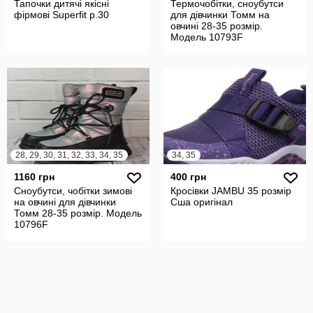
Тапочки дитячі якісні
Термочобітки, сноубутси
фірмові Superfit р.30
для дівчинки Томм на
овчині 28-35 розмір.
Модель 10793F
28, 29, 30, 31, 32, 33, 34, 35
34, 35
1160 грн
400 грн
Сноубутси, чобітки зимові
Кросівки JAMBU 35 розмір
на овчині для дівчинки
Сша оригінал
Томм 28-35 розмір. Модель
10796F