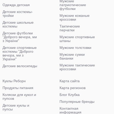
Мужские
Одежда детская
патриотические
футболки
Детские костюмы-
тройки
Мужские кожаные
кроссовки
Детские школьные
костюмы
Тактические
перчатки
Детские футболки
"Доброго вечора, ми
Мужские спортивные
з України"
штаны
Детские спортивные
Мужские толстовки
костюмы "Доброго
Мужские сумки
вечора, ми з
бананки
України"
Мужские тактические
Детские велосипеды
кроссовки
Куклы Реборн
Карта сайта
Продукты питания
Карта регионов
Коляски для кукол и
Блог Клубка
пупсов
Популярные бренды
Детские куклы и
Контактная
пупсы
информация