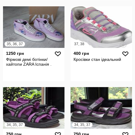
35, 36, 37
37, 38
1250 грн
400 грн
Фірмові демі ботінки/
Кросівки стан ідеальний
хайтопи ZARA Іспанія .
34, 35, 37
34, 35, 37
750 грн
750 грн