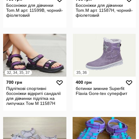
Босоніжки для дівчинки
Босоніжки для дівчинки
Tom.M арт. 11599В, чорний-
Tom.M арт. 11587Н, чорний-
фіолетовий
фіолетовий
32, 34, 35, 37
35, 36
700 грн
400 грн
Підліткові спортивні
ботинки зимние Superfit
босоніжки відкриті сандалії
Flavia Gore-tex суперфит
для дівчинки підлітка на
липучках Том М 11587Н