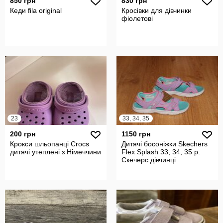
850 грн
830 грн
Кеди fila original
Кросівки для дівчинки
фіолетові
23
33, 34, 35
200 грн
1150 грн
Крокси шльопанці Crocs
Дитячі босоніжки Skechers
дитячі утеплені з Німеччини
Flex Splash 33, 34, 35 р.
Скечерс дівчинці