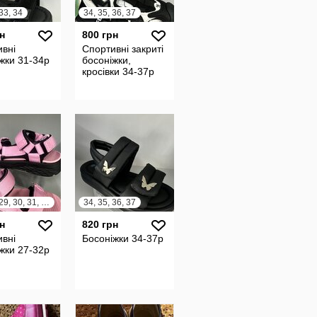
 33, 34
34, 35, 36, 37
н
800 грн
вні
Спортивні закриті
жки 31-34р
босоніжки,
кросівки 34-37р
27, 28, 29, 30, 31, 32
34, 35, 36, 37
н
820 грн
вні
Босоніжки 34-37р
жки 27-32р