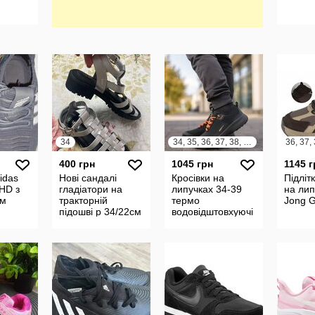
34
34, 35, 36, 37, 38, 39
36, 37, 
400 грн
1045 грн
1145 г
idas
Нові сандалі
Кросівки на
Підлітк
 HD з
гладіатори на
липучках 34-39
на лип
им
тракторній
термо
Jong G
підошві р 34/22см
водовідштовхуючі
чою
Miss Evie
Jong Golf
озмір
23 с