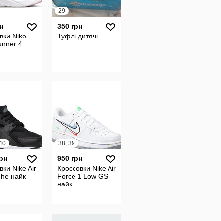
29
н
350 грн
вки Nike
Туфлі дитячі
unner 4
 40
38, 39
грн
950 грн
вки Nike Air
Кроссовки Nike Air
che найк
Force 1 Low GS
найк