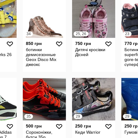
34
25, 26
23
850 грн
750 грн
770 гр
ботинки
Дитячі кросівки
Ботин
rks 26
демисезонные
Дісней
superfi
Geox Disco Mix
gore-t
джеокс
супер
35
29
29
500 грн
250 грн
250 гр
Adidas
Сороконіжки,
Кеди Warrior
Гумові
os 7
бутси 35р