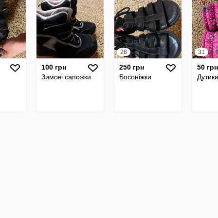
28
31
100 грн
250 грн
50 грн
Зимові сапожки
Босоніжки
Дутик