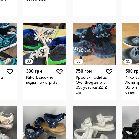
33
35
35
380 грн
750 грн
500 гр
на
Nike Высокие
Кросівки adidas
Nike s
кеды найк, р 33
Ownthegame р
Легкі к
35, устілка 22,2
35,5 в
см
стані