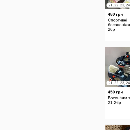
480 грн
Спортивні
босононіжк
26р
450 грн
Босоніжки з
21-26р