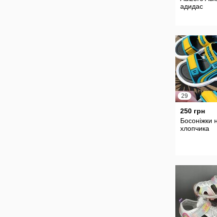
адидас
29
250 грн
Босоніжки 
хлопчика