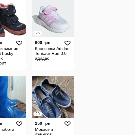
25
н
600 грн
ки зимние
Кроссовки Adidas
t husky
Tensaur Run 3.0
ex
адидас
фит
29
н
250 грн
 чоботи
Мокасіни
джинсові