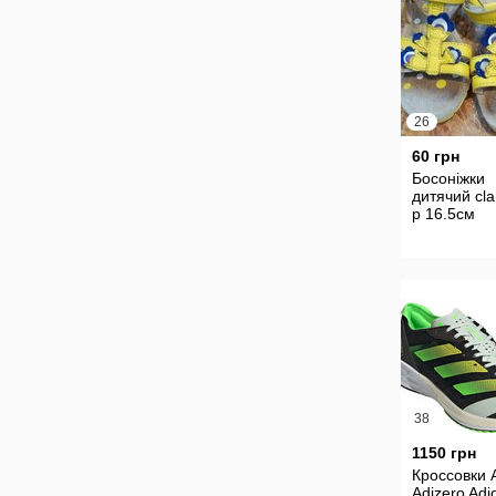
26
60 грн
Босоніжки
дитячий cla
р 16.5см
38
1150 грн
Кроссовки 
Adizero Adi