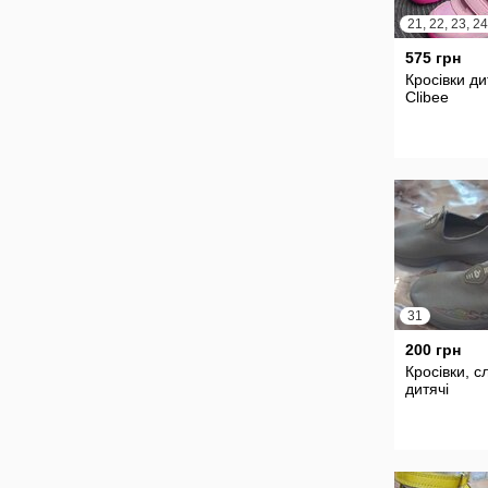
575 грн
Кросівки ди
Clibee
31
200 грн
Кросівки, с
дитячі