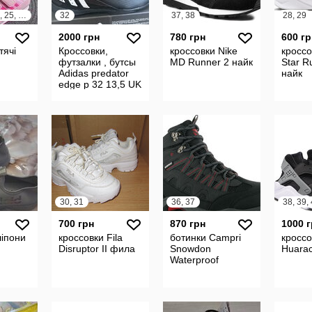
21, 22, 23, 24, 25, 26
32
37, 38
28, 29
2000 грн
780 грн
600 гр
тячі
Кроссовки,
кроссовки Nike
кроссо
футзалки , бутсы
MD Runner 2 найк
Star R
Adidas predator
найк
edge р 32 13,5 UK
, стелька 19,5
30, 31
36, 37
38, 39,
700 грн
870 грн
1000 
ліпони
кроссовки Fila
ботинки Campri
кроссо
Disruptor II фила
Snowdon
Huara
Waterproof