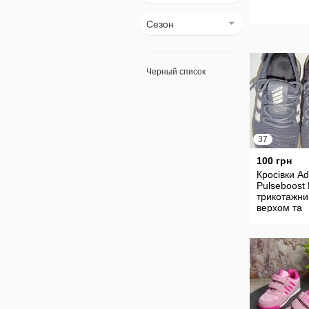
Сезон
Черный список
37
100 грн
Кросівки Ad
Pulseboost
трикотажн
верхом та
амортизую
підошвою р
37 устілка 