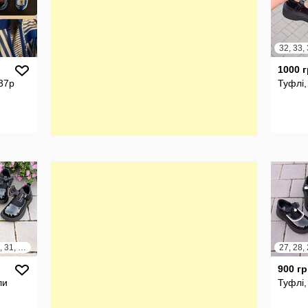
1000 
37р
Туфлі,
27, 28, 29, 30, 31, 32, 33, 34
900 гр
ли
Туфлі,