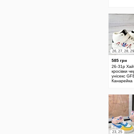
585 грн
26-31р Хай
кросівки ч
унісекс GF
Канарейка
F2356-6 х
кроссовки
ботинки
23, 25