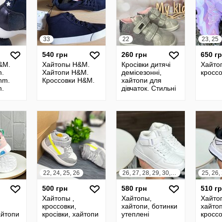
33
22
23, 25
540 грн
260 грн
650 г
&M.
Хайтопы H&M.
Кросівки дитячі
Хайто
m.
Хайтопи H&M.
демісезонні,
кроссо
hm.
Кроссовки H&M.
хайтопи для
m.
дівчаток. Стильні
Нм
хайтопи з
текстилю та
екошкіри,
усередині
22, 24, 25, 26
26, 27, 28, 29, 30, 31
500 грн
580 грн
510 г
Хайтопы ,
Хайтопы,
Хайто
кроссовки,
хайтопи, ботинки
хайтоп
айтопи
кросівки, хайтопи
утеплені
кросс