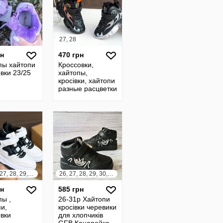
27, 28
рн
470 грн
пы хайтопи
Кроссовки,
вки 23/25
хайтопы,
кросівки, хайтопи
разные расцветки
25, 26, 27, 28, 29, 30, 31
26, 27, 28, 29, 30, 31
рн
585 грн
пы ,
26-31р Хайтопи
и,
кросівки черевики
овки
для хлопчиків