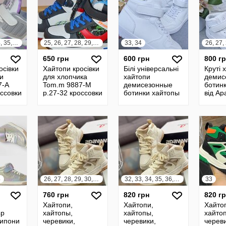
31, 32, 33, 34, 35, 36, 37
25, 26, 27, 28, 29, 30, 31, 32
33, 34
650 грн
600 грн
800 г
осівки
Хайтопи кросівки
Білі універсальні
Круті 
ки
для хлопчика
хайтопи
демис
7-A
Tom.m 9887-M
демисезонные
ботин
оссовки
р.27-32 кроссовки
ботинки хайтопы
від A
ля
хайтопы для
Girnaive
м.м
мальчика том.м
9887
4
26, 27, 28, 29, 30, 31
32, 33, 34, 35, 36, 37
33
760 грн
820 грн
820 г
Хайтопи,
Хайтопи,
Хайто
4р
хайтопы,
хайтопы,
хайто
липони
черевики,
черевики,
череви