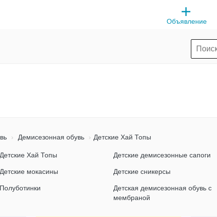
Объявление
вь
Демисезонная обувь
Детские Хай Топы
Детские Хай Топы
Детские демисезонные сапоги
Детские мокасины
Детские сникерсы
Полуботинки
Детская демисезонная обувь с
мембраной