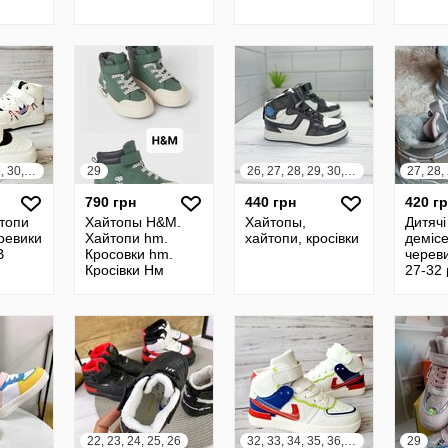
26, 27, 28, 29, 30, 31
29
26, 27, 28, 29, 30, 31
790 грн
440 грн
420 г
топи
Хайтопы H&M.
Хайтопы,
Дитячі
еревики
Хайтопи hm.
хайтопи, кросівки
демісе
B
Кросовки hm.
черев
Кросівки Нм
27-32 
айтопы
демис
ботин
22, 23, 24, 25, 26
32, 33, 34, 35, 36, 37
29