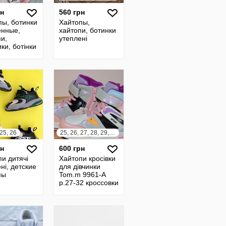
рн
560 грн
пы, ботинки
Хайтопы,
ённые,
хайтопи, ботинки
и,
утеплені
ки, ботінки
 25, 26
25, 26, 27, 28, 29, 30, 31, 32
рн
600 грн
и дитячі
Хайтопи кросівки
ні, детские
для дівчинки
пы
Tom.m 9961-A
р.27-32 кроссовки
хайтопы для
девочки том.м
9961