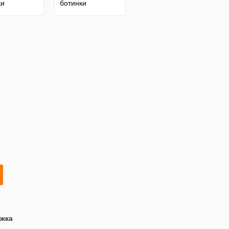
ки
ботинки
жка