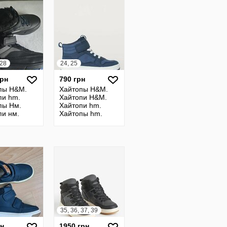
 28
24, 25
грн
790 грн
пы H&M.
Хайтопы H&M.
пи hm.
Хайтопи H&M.
пы Нм.
Хайтопи hm.
пи нм.
Хайтопы hm.
топы
Ботинки hm.
Черевики hm.
Кроссовки hm
35, 36, 37, 39
рн
1950 грн