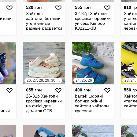
520 грн
555 грн
610 г
Хайтопы,
32-37р Хайтопи
Хайто
айтопи,
хайтопи, ботинки
кросівки черевики
утепл
утеплённые
унісекс Kimboo
хайтоп
разные расцветки
KJ2211-3B
череви
хайтопы
кроссовки
ботинки унисекс
26, 27, 28, 29, 30, 31
24, 25, 26
23, 24,
655 грн
400 грн
550 г
26-31р Хайтопи
bartek шкіряні
Хайтоп
кросівки черевики
ботінки осінні
утепле
на флісі для
хайтопи хайтопы
хайто
тинки
дівчаток GFB
кросовки
е
X7102-7 хайтопы
кросовкы
ботинки на
кожаные
флисе