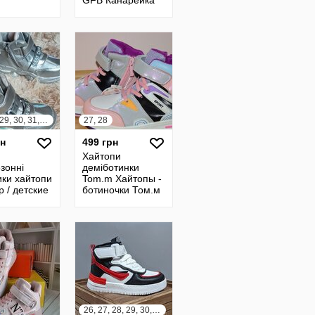
GFB Канарейка
F2356-1 хайтопы
кроссовки
ботинки
27, 28, 29, 30, 31, 32
27, 28
рн
499 грн
Хайтопи
зонні
деміботинки
ики хайтопи
Tom.m Хайтопы -
р / детские
ботиночки Том.м
езонные
ки хайтопы
26, 27, 28, 29, 30, 31