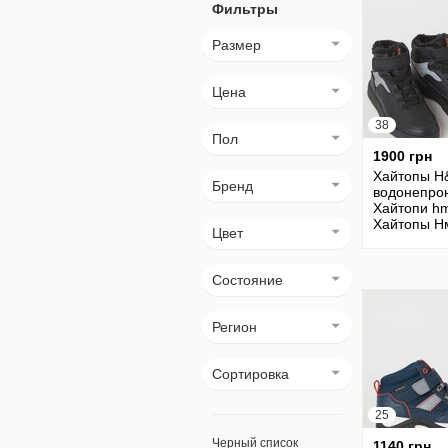
Фильтры
Размер
Цена
38
Пол
1900 грн
Хайтопы 
Бренд
водонепрон
Хайтопи h
Хайтопы Н
Цвет
Хайтопи Н
Хайтопы h
Состояние
Регион
Сортировка
25
Черный список
1140 грн