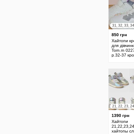
850 грн
Хайтопи кр
для дівчин
Tom.m 022
р.32-37 кр
хайтопы д
девочки то
0227
21, 22, 23, 2
1390 грн
Хайтопи
21,22,23,2
хайтопы с