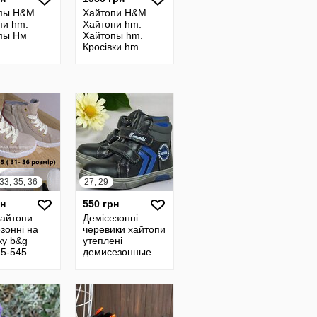
пы H&M.
Хайтопи H&M.
пи hm.
Хайтопи hm.
пы Нм
Хайтопы hm.
Кросівки hm.
 33, 35, 36
27, 29
рн
550 грн
хайтопи
Демісезонні
зонні на
черевики хайтопи
ку b&g
утеплені
5-545
демисезонные
ки, р. 31-
ботинки хайтопы
ды Ботинки
утепленные том
пы
3017 27,29