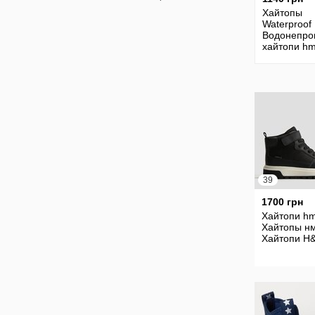
Хайтопы
Waterproof
Водонепро
хайтопи hm
Хайтопы h
Черевики h
Ботинки h
39
1700 грн
Хайтопи hm
Хайтопы нм
Хайтопи H