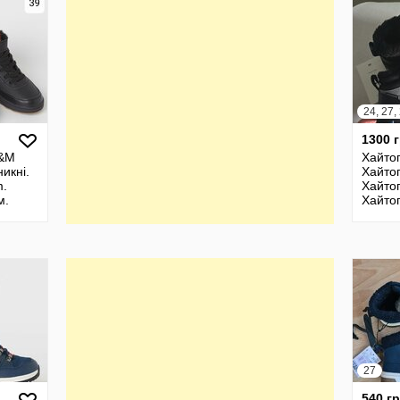
24, 27,
1300 
H&M
Хайто
икні.
Хайто
m.
Хайто
м.
Хайто
м.
Хаhmй
m
27
540 г