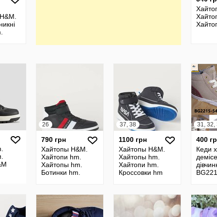
Хайто
 H&M.
Хайто
никні
Хайто
.
m.
m.
m
26
37, 38
31, 32,
790 грн
1100 грн
400 г
.
Хайтопы H&M.
Хайтопы H&M.
Кеди 
.
Хайтопи hm.
Хайтопы hm.
демісе
&M
Хайтопы hm.
Хайтопи hm.
дівчин
Ботинки hm.
Кроссовки hm
BG221
Черевики hm
череви
36 Ке
Хайто