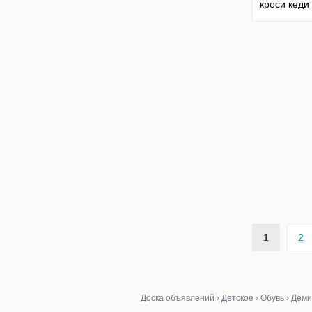
кроси кеди
дівчинки ор
зара zara
1
2
Доска объявлений
›
Детское
›
Обувь
›
Деми