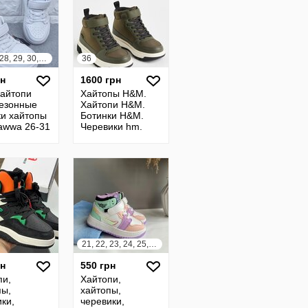
26, 27, 28, 29, 30, 31
36
рн
1600 грн
хайтопи
Хайтопы H&M.
езонные
Хайтопи H&M.
ки хайтопы
Ботинки H&M.
pawwa 26-31
Черевики hm.
21, 22, 23, 24, 25, 26
рн
550 грн
пи,
Хайтопи,
пы,
хайтопы,
ки,
черевики,