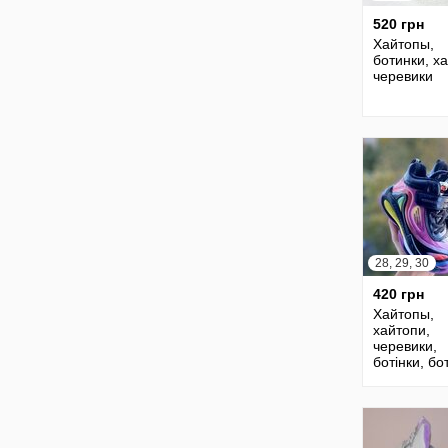
520 грн
Хайтопы,
ботинки, х
черевики
28, 29, 30
420 грн
Хайтопы,
хайтопи,
черевики,
ботінки, бо
утеплённы