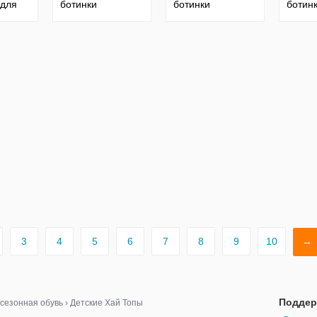
 для
ботинки
ботинки
ботин
игінал
3
4
5
6
7
8
9
10
→
Поддер
сезонная обувь
›
Детские Хай Топы