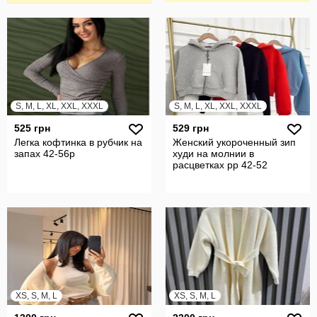
S, M, L, XL, XXL, XXXL
S, M, L, XL, XXL, XXXL
525 грн
529 грн
Легка кофтинка в рубчик на
Женский укороченный зип
запах 42-56р
худи на молнии в
расцветках рр 42-52
XS, S, M, L
XS, S, M, L