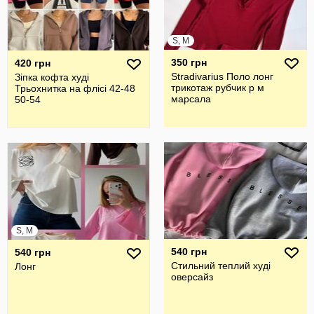
S, M
350 грн
420 грн
Stradivarius Поло лонг
Зіпка кофта худі
трикотаж рубчик р м
Трьохнитка на флісі 42-48
марсала
50-54
S, M
540 грн
540 грн
Стильний теплий худі
Лонг
оверсайз