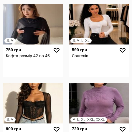
S, M
S, M, L, XL
750 грн
590 грн
Кофта розмір 42 по 46
Лонгслів
S, M
M, L, XL, XXL, XXXL
900 грн
720 грн