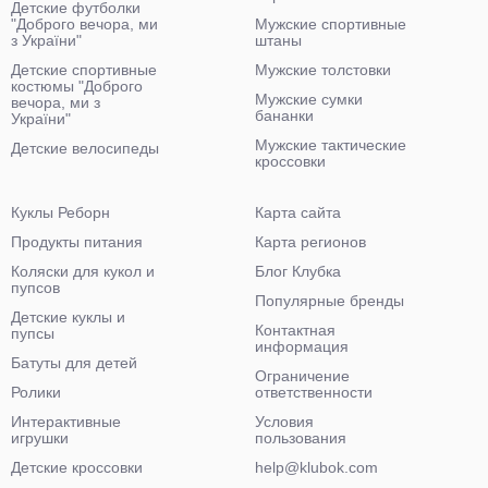
Детские футболки
"Доброго вечора, ми
Мужские спортивные
з України"
штаны
Детские спортивные
Мужские толстовки
костюмы "Доброго
Мужские сумки
вечора, ми з
бананки
України"
Мужские тактические
Детские велосипеды
кроссовки
Куклы Реборн
Карта сайта
Продукты питания
Карта регионов
Коляски для кукол и
Блог Клубка
пупсов
Популярные бренды
Детские куклы и
Контактная
пупсы
информация
Батуты для детей
Ограничение
Ролики
ответственности
Интерактивные
Условия
игрушки
пользования
Детские кроссовки
help@klubok.com