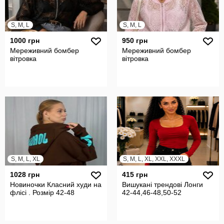
S, M, L
S, M, L
1000 грн
950 грн
Мереживний бомбер
Мереживний бомбер
вітровка
вітровка
S, M, L, XL
S, M, L, XL, XXL, XXXL
1028 грн
415 грн
Новиночки Класний худи на
Вишукані трендові Лонги
флісі . Розмір 42-48
42-44,46-48,50-52