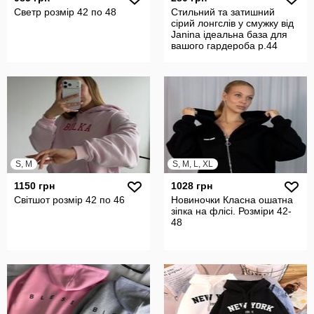
Светр розмір 42 по 48
Стильний та затишний
сірий лонгслів у смужку від
Janina ідеальна база для
вашого гардероба р.44
S, M
S, M, L, XL
1150 грн
1028 грн
Світшот розмір 42 по 46
Новиночки Класна ошатна
зіпка на флісі. Розміри 42-
48