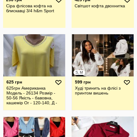
Сіра флісова кофта на
Світшот кофта двохнитка
блискавці 3/4 h&m Sport
S, M
625 грн
599 грн
625грн Американка
Худі тринить на флісі з
Модель - 26134 Розмір -
принтом вишень
50-56 Якість - бавовна,
кашемір Ог - 120-140, Д -
66