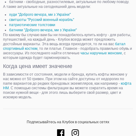
батники - свободные, разностилевые, актуальные по любому поводу.
А также актуальные на сегодняшний день модели:
худи "Доброго вечора, ми з України"
свитшоты "Русский военный корабль"
патриотические толстовки
батники "Доброго вечора, ми з України"
По какому бы случаю вам бы ни понадобилось купить кофту - для работы,
путешествий, на каждый день - Клубок всегда может предложить
достойные варианты. Эта вещь всегда приходится, то ли на вас
батал
спортивный костюм
, то ли платье. Главное - подобрать правильно обувь и
аксессуары. Из последнего найти отличные
часы наручные женские
, с
которым одежда будет гармонировать.
Когда цена имеет значение
В зависимости от состояния, модели и бренда, купить кофты женские у
нас можно от 50 гривен. При этом на сайте доступны от недорогих no
name вариантов до редких брендовых экземпляров, как например -
кофта
HM
. С помощью системы фильтрации вы можете сократить время на
поиски нужной вещи - для этого лишь выберите свой размер, цвет и
искомую модель.
Подписывайтесь на Клубок в социальных сетях