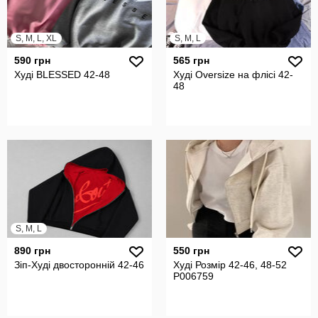
S, M, L, XL
S, M, L
590 грн
565 грн
Худі BLESSED 42-48
Худі Oversize на флісі 42-
48
S, M, L
890 грн
550 грн
Зіп-Худі двосторонній 42-46
Худі Розмір 42-46, 48-52
P006759