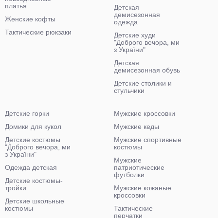
платья
Детская
демисезонная
Женские кофты
одежда
Тактические рюкзаки
Детские худи
"Доброго вечора, ми
з України"
Детская
демисезонная обувь
Детские столики и
стульчики
Детские горки
Мужские кроссовки
Домики для кукол
Мужские кеды
Детские костюмы
Мужские спортивные
"Доброго вечора, ми
костюмы
з України"
Мужские
Одежда детская
патриотические
футболки
Детские костюмы-
тройки
Мужские кожаные
кроссовки
Детские школьные
костюмы
Тактические
перчатки