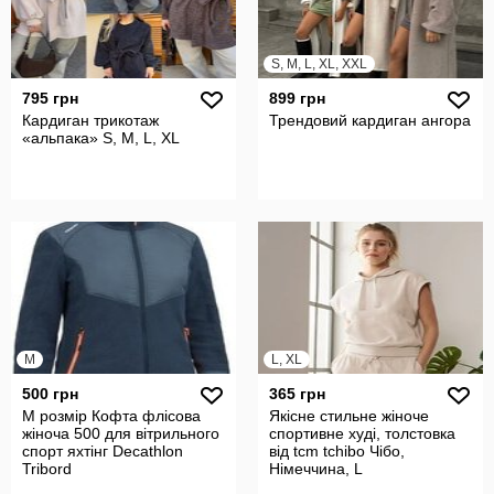
S, M, L, XL, XXL
795 грн
899 грн
Кардиган трикотаж
Трендовий кардиган ангора
«альпака» S, М, L, XL
M
L, XL
500 грн
365 грн
M розмір Кофта флісова
Якісне стильне жіноче
жіноча 500 для вітрильного
спортивне худі, толстовка
спорт яхтінг Decathlon
від tcm tchibo Чібо,
Tribord
Німеччина, L