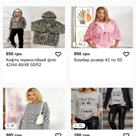
S, M, L
650 грн
850 грн
Кофта термостійкий фліс
Бомбер розмір 42 по 50
42/44 46/48 50/52
S, M
L, XL
985 грн
280 грн