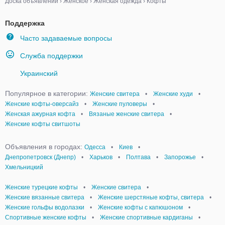
Доска объявлений
›
Женское
›
Женская одежда
›
Кофты
Поддержка
Часто задаваемые вопросы
Служба поддержки
Украинский
Популярное в категории:
Женские свитера
•
Женские худи
•
Женские кофты-оверсайз
•
Женские пуловеры
•
Женская ажурная кофта
•
Вязаные женские свитера
•
Женские кофты свитшоты
Объявления в городах:
Одесса
•
Киев
•
Днепропетровск (Днепр)
•
Харьков
•
Полтава
•
Запорожье
•
Хмельницкий
Женские турецкие кофты
•
Женские свитера
•
Женские вязанные свитера
•
Женские шерстяные кофты, свитера
•
Женские гольфы водолазки
•
Женские кофты с капюшоном
•
Спортивные женские кофты
•
Женские спортивные кардиганы
•