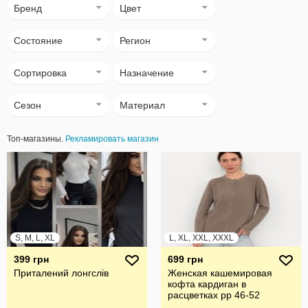
Бренд
Цвет
Состояние
Регион
Сортировка
Назначение
Сезон
Материал
Топ-магазины.
Рекламировать магазин
S, M, L, XL
L, XL, XXL, XXXL
399 грн
699 грн
Приталений лонгслів
Женская кашемировая
кофта кардиган в
расцветках рр 46-52