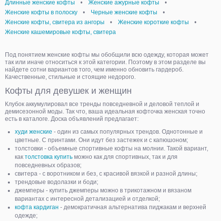
Длинные женские кофты
•
Женские ажурные кофты
•
Женские кофты в полоску
•
Черные женские кофты
•
Женские кофты, свитера из ангоры
•
Женские короткие кофты
•
Женские кашемировые кофты, свитера
Под понятием женские кофты мы обобщили всю одежду, которая может
так или иначе относиться к этой категории. Поэтому в этом разделе вы
найдете сотни вариантов того, чем именно обновить гардероб.
Качественные, стильные и стоящие недорого.
Кофты для девушек и женщин
Клубок аккумулировал все тренды повседневной и деловой теплой и
демисезонной моды. Так что, ваша идеальная кофточка женская точно
есть в каталоге. Доска объявлений предлагает:
худи женские
- один из самых популярных трендов. Однотонные и
цветные. С принтами. Они идут без застежек и с капюшоном;
толстовки - объемные спортивные кофты на молнии. Такой вариант,
как
толстовка купить
можно как для спортивных, так и для
повседневных образов;
свитера - с воротником и без, с красивой вязкой и разной длины;
трендовые водолазки и боди;
джемперы - купить джемперы можно в трикотажном и вязаном
вариантах с интересной детализацией и отделкой;
кофта кардиган
- демократичная альтернатива пиджакам и верхней
одежде;