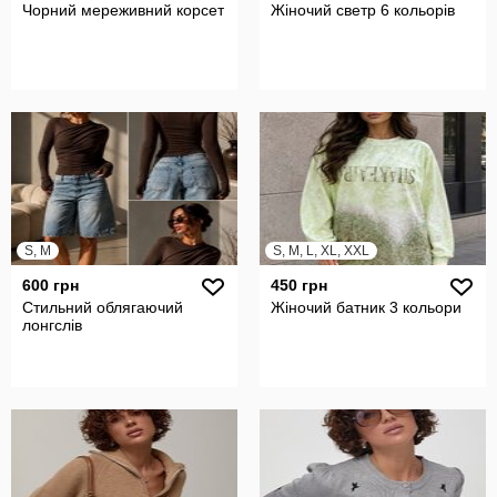
Чорний мереживний корсет
Жіночий светр 6 кольорів
S, M
S, M, L, XL, XXL
600 грн
450 грн
Стильний облягаючий
Жіночий батник 3 кольори
лонгслів