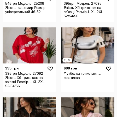
545грн Модель -25208
395грн Модель-27098
Якість -кашемир Розмір
Якість-Хб трикотаж на
універсальний 46-52
звʼязці Розмір-L.XL.2XL
52/54/56
S, M
395 грн
600 грн
395грн Модель-27092
Футболка трикотажна
Якість-Хб трикотаж на
кофтинка
звʼязці Розмір-L.XL.2XL
52/54/56