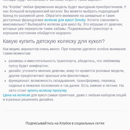
На “Клубке” любая фирменная модель будет выгодным приобретением. У
нас большой всеукраинский каталог. Вы можете выбрать подходящий
бренд по разумной цене. Обратите внимание на шикарные и такие
доступные французские
коляски для кукол Smoby
. Хотите сэкономить
максимально? Выбирайте коляски для кукол бу. Это игрушки от девочек,
которые уже переросли такие забавы. Подержанный транспорт в
хорошем состоянии обойдется недорого.
Какую купить детскую коляску для кукол?
Как видим, вариантов очень много. При покупке уделите особое внимание
таким моментам:
размеры и вместительность транспорта, убедитесь, что любимому
пупсу будет комфортно;
дизайн: уточните мнение девочки, кому-то нравятся розовые модели,
другие предпочитают красные или фиолетовые;
функционал: возможность складывания, трансформер, перевод
сиденья в лежачее положение и так далее. Есть зимние и летние. На
лето стоит
купить коляску прогулку
Цена на коляски
для кукол самая приятная, даже с любым набором опций
и в разных решениях дизайна.
Подписывайтесь на Клубок в социальных сетях