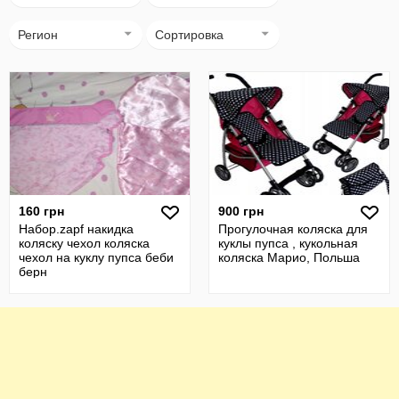
Регион
Сортировка
160 грн
900 грн
Набор.zapf накидка
Прогулочная коляска для
коляску чехол коляска
куклы пупса , кукольная
чехол на куклу пупса беби
коляска Марио, Польша
берн
Запф,кукла,пупс,анабель