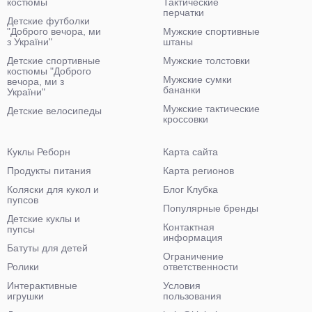
костюмы
Тактические
перчатки
Детские футболки
"Доброго вечора, ми
Мужские спортивные
з України"
штаны
Детские спортивные
Мужские толстовки
костюмы "Доброго
Мужские сумки
вечора, ми з
бананки
України"
Мужские тактические
Детские велосипеды
кроссовки
Куклы Реборн
Карта сайта
Продукты питания
Карта регионов
Коляски для кукол и
Блог Клубка
пупсов
Популярные бренды
Детские куклы и
Контактная
пупсы
информация
Батуты для детей
Ограничение
Ролики
ответственности
Интерактивные
Условия
игрушки
пользования