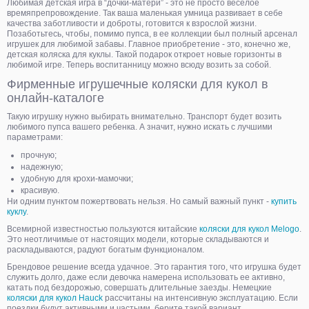
Любимая детская игра в “дочки-матери” - это не просто веселое
времяпрепровождение. Так ваша маленькая умница развивает в себе
качества заботливости и доброты, готовится к взрослой жизни.
Позаботьтесь, чтобы, помимо пупса, в ее коллекции был полный арсенал
игрушек для любимой забавы. Главное приобретение - это, конечно же,
детская коляска для куклы. Такой подарок откроет новые горизонты в
любимой игре. Теперь воспитанницу можно всюду возить за собой.
Фирменные игрушечные коляски для кукол в
онлайн-каталоге
Такую игрушку нужно выбирать внимательно. Транспорт будет возить
любимого пупса вашего ребенка. А значит, нужно искать с лучшими
параметрами:
прочную;
надежную;
удобную для крохи-мамочки;
красивую.
Ни одним пунктом пожертвовать нельзя. Но самый важный пункт -
купить
куклу
.
Всемирной известностью пользуются китайские
коляски для кукол Melogo
.
Это неотличимые от настоящих модели, которые складываются и
раскладываются, радуют богатым функционалом.
Брендовое решение всегда удачное. Это гарантия того, что игрушка будет
служить долго, даже если девочка намерена использовать ее активно,
катать под бездорожью, совершать длительные заезды. Немецкие
коляски для кукол Hauck
рассчитаны на интенсивную эксплуатацию. Если
поездки будут активными и частыми, берите такой вариант.