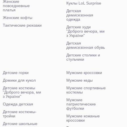
Женские
Куклы LoL Surprise
повседневные
платья
Детская
демисезонная
Женские кофты
одежда
Тактические рюкзаки
Детские худи
"Доброго вечора, ми
з України"
Детская
демисезонная обувь
Детские столики и
стульчики
Детские горки
Мужские кроссовки
Домики для кукол
Мужские кеды
Детские костюмы
Мужские спортивные
"Доброго вечора, ми
костюмы
з України"
Мужские
Одежда детская
патриотические
футболки
Детские костюмы-
тройки
Мужские кожаные
кроссовки
Детские школьные