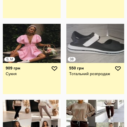
S, M
38
909 грн
550 грн
Сукня
Тотальний розпродаж