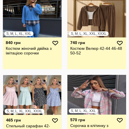
S, M, L, XL, XXL
S, M, L, XL, XXL, XXXL
840 грн
740 грн
Костюм жіночий двійка з
Костюм Велюр 42-44 46-48
імітацією сорочки
50-52
S, M, L, XL, XXL
S, M, L, XL, XXL, XXXL
570 грн
465 грн
Сорочка в клітинку з
Стильный сарафан 42-