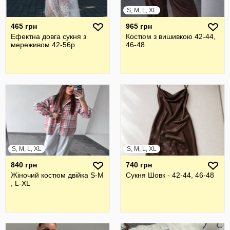
S, M, L, XL
465 грн
965 грн
Ефектна довга сукня з
Костюм з вишивкою 42-44,
мереживом 42-56р
46-48
S, M, L, XL
S, M, L, XL
840 грн
740 грн
Жіночий костюм двійка S-M
Сукня Шовк - 42-44, 46-48
, L-XL