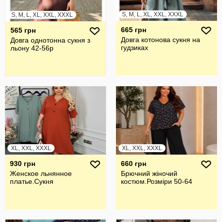
S, M, L, XL, XXL, XXXL
S, M, L, XL, XXL, XXXL
665 грн
565 грн
Довга котонова сукня на
Довга однотонна сукня з
гудзиках
льону 42-56р
XL, XXL, XXXL
XL, XXL, XXXL
930 грн
660 грн
Женское льнянное
Брючний жiночий
платье.Сукня
костюм.Розмiри 50-64