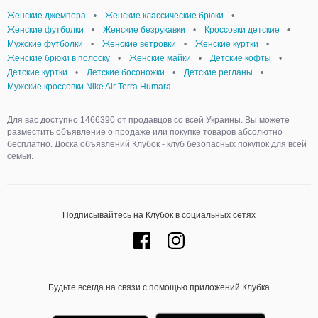
Женские джемпера
•
Женские классические брюки
•
Женские футболки
•
Женские безрукавки
•
Кроссовки детские
•
Мужские футболки
•
Женские ветровки
•
Женские куртки
•
Женские брюки в полоску
•
Женские майки
•
Детские кофты
•
Детские куртки
•
Детские босоножки
•
Детские регланы
•
Мужские кроссовки Nike Air Terra Humara
Для вас доступно 1466390 от продавцов со всей Украины. Вы можете
разместить объявление о продаже или покупке товаров абсолютно
бесплатно. Доска объявлений Клубок - клуб безопасных покупок для всей
семьи.
Подписывайтесь на Клубок в социальных сетях
Будьте всегда на связи с помощью приложений Клубка