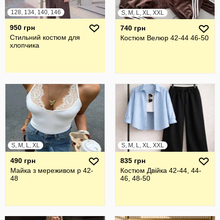
128, 134, 140, 146
S, M, L, XL, XXL
950 грн
740 грн
Стильний костюм для
Костюм Велюр 42-44 46-50
хлопчика
S, M, L, XL
S, M, L, XL, XXL
490 грн
835 грн
Майка з мереживом р 42-
Костюм Двійка 42-44, 44-
48
46, 48-50