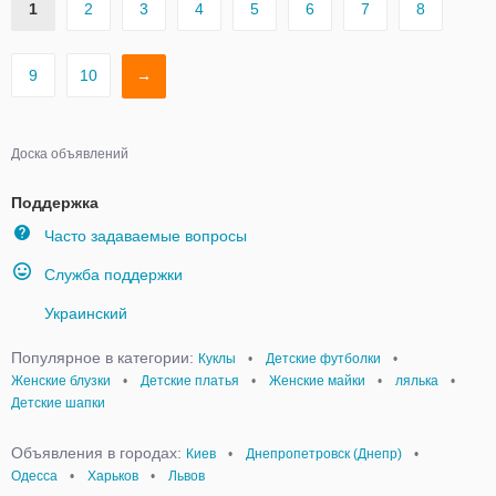
1
2
3
4
5
6
7
8
9
10
→
Доска объявлений
Поддержка
Часто задаваемые вопросы
Служба поддержки
Украинский
Популярное в категории:
Куклы
•
Детские футболки
•
Женские блузки
•
Детские платья
•
Женские майки
•
лялька
•
Детские шапки
Объявления в городах:
Киев
•
Днепропетровск (Днепр)
•
Одесса
•
Харьков
•
Львов