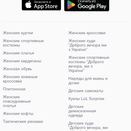
Женские куртки
Женские кроссовки
Женские спортивные
Женские худи
костюмы
"Доброго вечора ми
з України"
Женские платья
Женские спортивные
Женские кардиганы
костюмы "Доброго
вечора, ми з
Женская обувь
України"
Женские кожаные
Наряды для мамы и
кроссовки
дочки
Плитоноски
Детские самокаты
Женские
Куклы LoL Surprise
повседневные
платья
Детская
демисезонная
Женские кофты
одежда
Тактические рюкзаки
Детские худи
"Доброго вечора, ми