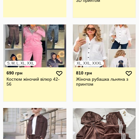
3D принтом
S, M, L, XL, XXL
XL, XXL, XXXL
690 грн
810 грн
Костюм жіночий вілюр 42-
Жiноча рубашка льняна з
56
принтом