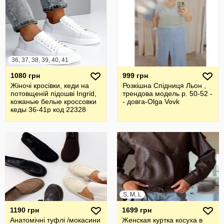
36, 37, 38, 39, 40, 41
1080 грн
999 грн
Жіночі кросівки, кеди на
Розкішна Спідниця Льон ,
потовщеній підошві Ingrid,
трендова модель р. 50-52 -
кожаные белые кроссовки
- довга-Olga Vovk
кеды 36-41р код 22328
S, M, L
1190 грн
1699 грн
Анатомічні туфлі /мокасини
Женская куртка косуха в