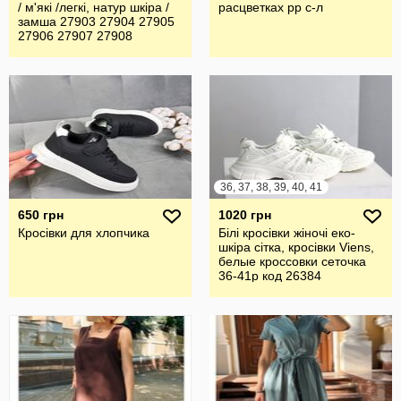
/ м'які /легкі, натур шкіра /
расцветках рр с-л
замша 27903 27904 27905
27906 27907 27908
36, 37, 38, 39, 40, 41
650 грн
1020 грн
Кросівки для хлопчика
Білі кросівки жіночі еко-
шкіра сітка, кросівки Viens,
белые кроссовки сеточка
36-41р код 26384