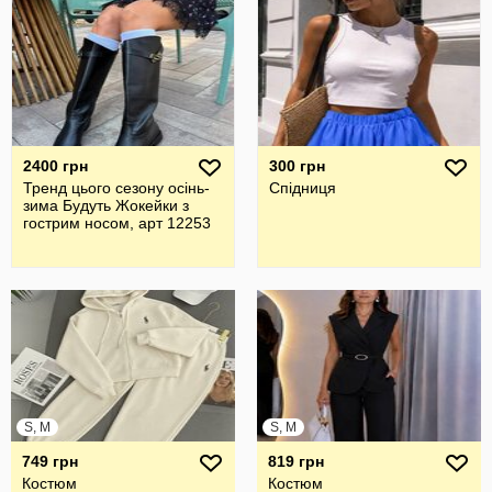
2400 грн
300 грн
Тренд цього сезону осінь-
Спідниця
зима Будуть Жокейки з
гострим носом, арт 12253
S, M
S, M
749 грн
819 грн
Костюм
Костюм