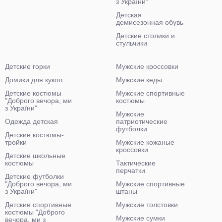
з України"
Детская
демисезонная обувь
Детские столики и
стульчики
Детские горки
Мужские кроссовки
Домики для кукол
Мужские кеды
Детские костюмы
Мужские спортивные
"Доброго вечора, ми
костюмы
з України"
Мужские
Одежда детская
патриотические
футболки
Детские костюмы-
тройки
Мужские кожаные
кроссовки
Детские школьные
костюмы
Тактические
перчатки
Детские футболки
"Доброго вечора, ми
Мужские спортивные
з України"
штаны
Детские спортивные
Мужские толстовки
костюмы "Доброго
Мужские сумки
вечора, ми з