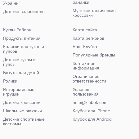
бананки
України"
Мужские тактические
Детские велосипеды
кроссовки
Куклы Реборн
Карта сайта
Продукты питания
Карта регионов
Коляски для кукол и
Блог Клубка
пупсов
Популярные бренды
Детские куклы и
Контактная
пупсы
информация
Батуты для детей
Ограничение
Ролики
ответственности
Интерактивные
Условия
игрушки
пользования
Детские кроссовки
help@klubok.com
Школьные рюкзаки
Клубок для iPhone
Детские спортивные
Клубок для Android
костюмы