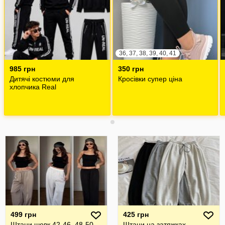
36, 37, 38, 39, 40, 41
985 грн
350 грн
Дитячі костюми для
Кросівки супер ціна
хлопчика Real
499 грн
425 грн
Штани шовк 42-46, 48-50
Штани на затяжках