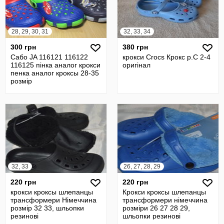
28, 29, 30, 31
32, 33, 34
300 грн
380 грн
Сабо JA 116121 116122
крокси Crocs Крокс р.С 2-4
116125 пінка аналог крокси
оригінал
пенка аналог кроксы 28-35
розмір
32, 33
26, 27, 28, 29
220 грн
220 грн
крокси кроксы шлепанцы
Крокси кроксы шлепанцы
трансформери Німеччина
трансформери німеччина
розмір 32 33, шльопки
розміри 26 27 28 29,
резинові
шльопки резинові