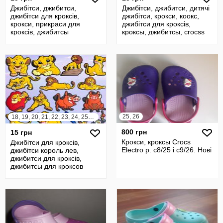
Джибітси, джибитси,
Джибітси, джибитси, дитячі
джибітси для кроксів,
джибітси, крокси, коокс,
крокси, прикраси для
джибітси для кроксів,
кроксів, джибитсы
кроксы, джибитсы, crocss
25, 26
18, 19, 20, 21, 22, 23, 24, 25, 26, 27, 28, 29, 30, 31, 32, 33, 34, 35, 36, 37, 38, 39, 40, 41, 42, 43, 44
800 грн
15 грн
Крокси, кроксы Crocs
Джибітси для кроксів,
Electro р. с8/25 і с9/26. Нові
джибітси король лев,
джибитси для кроксів,
джибитсы для кроксов