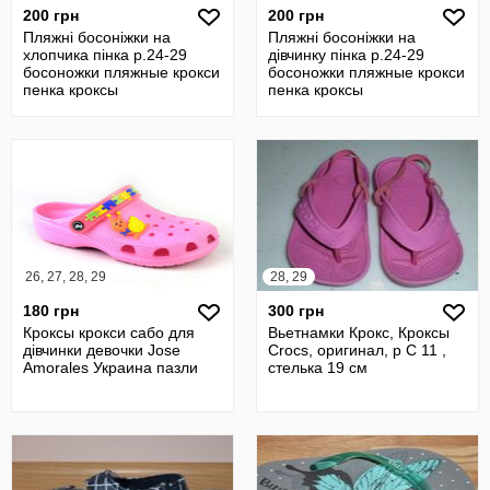
200 грн
200 грн
Пляжні босоніжки на
Пляжні босоніжки на
хлопчика пінка р.24-29
дівчинку пінка р.24-29
босоножки пляжные крокси
босоножки пляжные крокси
пенка кроксы
пенка кроксы
26, 27, 28, 29
28, 29
180 грн
300 грн
Кроксы крокси сабо для
Вьетнамки Крокс, Кроксы
дівчинки девочки Jose
Crocs, оригинал, р С 11 ,
Amorales Украина пазли
стелька 19 см