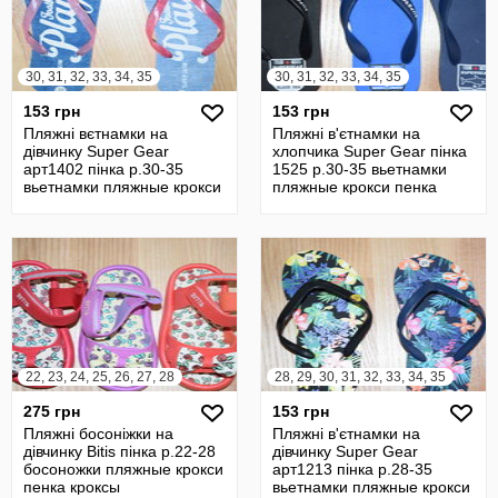
30, 31, 32, 33, 34, 35
30, 31, 32, 33, 34, 35
153 грн
153 грн
Пляжні вєтнамки на
Пляжні в'єтнамки на
дівчинку Super Gear
хлопчика Super Gear пінка
арт1402 пінка р.30-35
1525 р.30-35 вьетнамки
вьетнамки пляжные крокси
пляжные крокси пенка
пенка кроксы
кроксы
22, 23, 24, 25, 26, 27, 28
28, 29, 30, 31, 32, 33, 34, 35
275 грн
153 грн
Пляжні босоніжки на
Пляжні в'єтнамки на
дівчинку Bitis пінка р.22-28
дівчинку Super Gear
босоножки пляжные крокси
арт1213 пінка р.28-35
пенка кроксы
вьетнамки пляжные крокси