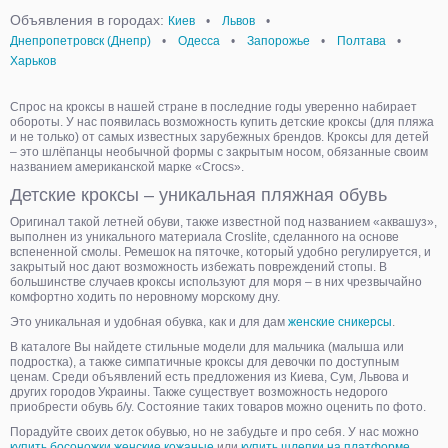
Объявления в городах:
Киев
•
Львов
•
Днепропетровск (Днепр)
•
Одесса
•
Запорожье
•
Полтава
•
Харьков
Спрос на кроксы в нашей стране в последние годы уверенно набирает
обороты. У нас появилась возможность купить детские кроксы (для пляжа
и не только) от самых известных зарубежных брендов. Кроксы для детей
– это шлёпанцы необычной формы с закрытым носом, обязанные своим
названием американской марке «Crocs».
Детские кроксы – уникальная пляжная обувь
Оригинал такой летней обуви, также известной под названием «аквашуз»,
выполнен из уникального материала Croslite, сделанного на основе
вспененной смолы. Ремешок на пяточке, который удобно регулируется, и
закрытый нос дают возможность избежать повреждений стопы. В
большинстве случаев кроксы используют для моря – в них чрезвычайно
комфортно ходить по неровному морскому дну.
Это уникальная и удобная обувка, как и для дам
женские сникерсы
.
В каталоге Вы найдете стильные модели для мальчика (малыша или
подростка), а также симпатичные кроксы для девочки по доступным
ценам. Среди объявлений есть предложения из Киева, Сум, Львова и
других городов Украины. Также существует возможность недорого
приобрести обувь б/у. Состояние таких товаров можно оценить по фото.
Порадуйте своих деток обувью, но не забудьте и про себя. У нас можно
купить босоножки женские кожаные
или
купить шлепки на платформе