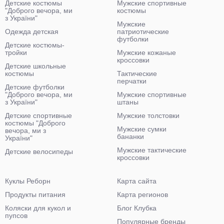
Детские костюмы
Мужские спортивные
"Доброго вечора, ми
костюмы
з України"
Мужские
Одежда детская
патриотические
футболки
Детские костюмы-
тройки
Мужские кожаные
кроссовки
Детские школьные
костюмы
Тактические
перчатки
Детские футболки
"Доброго вечора, ми
Мужские спортивные
з України"
штаны
Детские спортивные
Мужские толстовки
костюмы "Доброго
Мужские сумки
вечора, ми з
бананки
України"
Мужские тактические
Детские велосипеды
кроссовки
Куклы Реборн
Карта сайта
Продукты питания
Карта регионов
Коляски для кукол и
Блог Клубка
пупсов
Популярные бренды