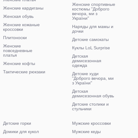
Женские спортивные
Женские кардиганы
костюмы "Доброго
вечора, ми з
Женская обувь
України"
Женские кожаные
Наряды для мамы и
кроссовки
дочки
Плитоноски
Детские самокаты
Женские
Куклы LoL Surprise
повседневные
платья
Детская
демисезонная
Женские кофты
одежда
Тактические рюкзаки
Детские худи
"Доброго вечора, ми
з України"
Детская
демисезонная обувь
Детские столики и
стульчики
Детские горки
Мужские кроссовки
Домики для кукол
Мужские кеды