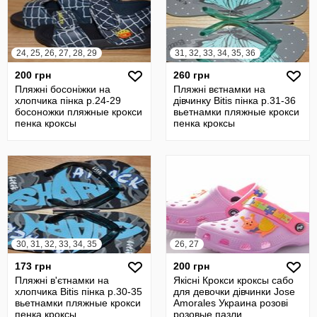
24, 25, 26, 27, 28, 29
31, 32, 33, 34, 35, 36
200 грн
260 грн
Пляжні босоніжки на
Пляжні вєтнамки на
хлопчика пінка р.24-29
дівчинку Bitis пінка р.31-36
босоножки пляжные крокси
вьетнамки пляжные крокси
пенка кроксы
пенка кроксы
30, 31, 32, 33, 34, 35
26, 27
173 грн
200 грн
Пляжні в'єтнамки на
Якісні Крокси кроксы сабо
хлопчика Bitis пінка р.30-35
для девочки дівчинки Jose
вьетнамки пляжные крокси
Amorales Украина розові
пенка кроксы
розовые пазли