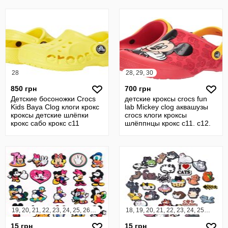
28
28, 29, 30
850 грн
700 грн
Детские босоножки Crocs
детские кроксы crocs fun
Kids Baya Clog клоги крокс
lab Mickey clog аквашузы
кроксы детские шлёпки
crocs клоги кроксы
крокс сабо крокс с11
шлёппнцы крокс c11. c12.
c13
19, 20, 21, 22, 23, 24, 25, 26, 27, 28, 29, 30, 31, 32, 33, 34, 35, 36, 37, 38, 39, 40, 41, 42
18, 19, 20, 21, 22, 23, 24, 25, 26, 27, 28, 29, 30, 31, 32, 33, 34, 35, 36, 37, 38, 39, 40, 41, 42, 43, 44, 45
15 грн
15 грн