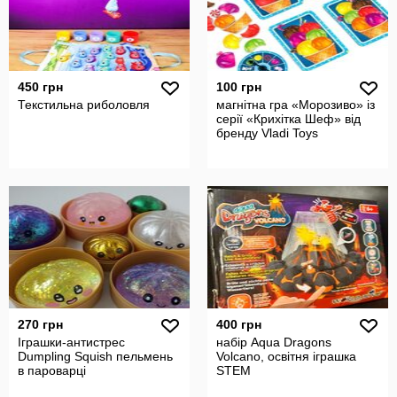
450 грн
100 грн
Текстильна риболовля
магнітна гра «Морозиво» із
серії «Крихітка Шеф» від
бренду Vladi Toys
270 грн
400 грн
Іграшки-антистрес
набір Aqua Dragons
Dumpling Squish пельмень
Volcano, освітня іграшка
в пароварці
STEM