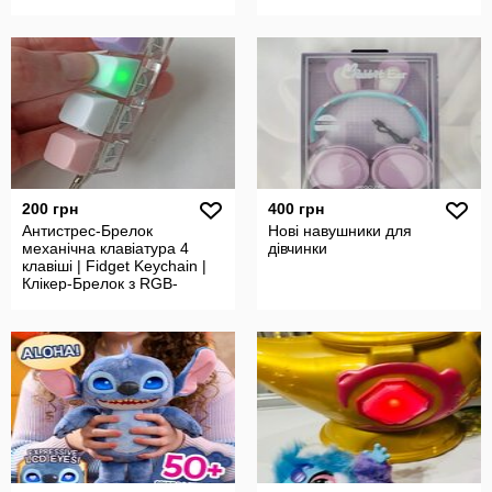
200 грн
400 грн
Антистрес-Брелок
Нові навушники для
механічна клавіатура 4
дівчинки
клавіші | Fidget Keychain |
Клікер-Брелок з RGB-
пастельними