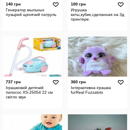
140 грн
100 грн
Генератор мыльных
Игрушка
пузырей щенячий патруль
киты,кубик,сделанная на 3д
принтере.
737 грн
360 грн
Іграшковий дитячий
Інтерактивна іграшка
пилосос XS-25054 22 см
furReal Fuzzalots
світло звук