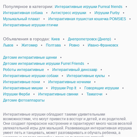
Популярное в категории:
Интерактивные игрушки Furreal friends
•
Интерактивная собака
•
Антистресс игрушки
•
Игрушки Furby
•
Музыкальный плакат
•
Интерактивная пушистая кошечка POMSIES
•
Интерактивные игрушки птички
Объявления в городах:
Киев
•
Днепропетровск (Днепр)
•
Львов
•
Житомир
•
Полтава
•
Ровно
•
Ивано-Франковск
Детские интерактивные щенки
•
Детские интерактивные игрушки Furrel Friends
•
Роботы интерактивные
•
Интерактивный динозавр
•
Интерактивные игрушки собаки
•
Интерактивные куклы
•
Интерактивные пони
•
Интерактивные ночники
•
Интерактивные мишки
•
Игрушки Pop It
•
Говорящие игрушки
•
Игрушки Ферби
•
Интерактивные свинки
•
Тамагочи
•
Детские фотоаппараты
Интерактивные игрушки обладают такими удивительными
возможностями, что могут привести в восторг и детей, и их родителей.
Они создают прекрасное настроение и гарантируют много часов веселой
увлекательной игры для малышей. Развивающая интерактивная игрушка
умеет петь и танцевать, может разговаривать и обучать ребенка, а