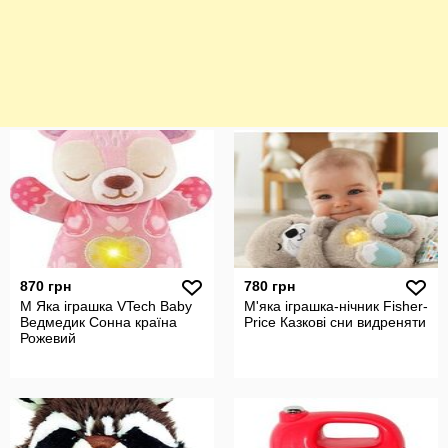
870 грн
780 грн
М Яка іграшка VTech Baby
М'яка іграшка-нічник Fisher-
Ведмедик Сонна країна
Price Казкові сни видреняти
Рожевий