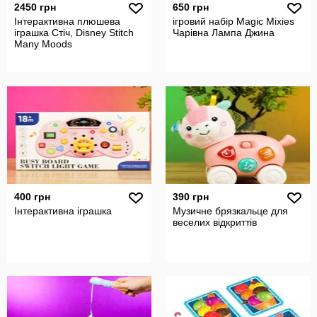
2450 грн
650 грн
Інтерактивна плюшева
ігровий набір Magic Mixies
іграшка Стіч, Disney Stitch
Чарівна Лампа Джина
Many Moods
400 грн
390 грн
Iнтерактивна іграшка
Музичне брязкальце для
веселих відкриттів