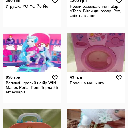
200 грн
1200 грн
Игрушка YO-YO Йо-Йо
Новий розвиваючий набір
VTech. Вітеч динозавр. Рух,
спів, навчання
850 грн
49 грн
Великий ігровий набір Wild
Пральна машинка
Manes Perla. Поні Перла 25
аксесуарів