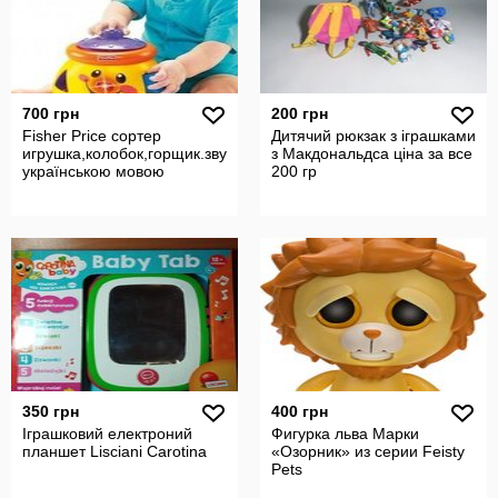
700 грн
200 грн
Fisher Price сортер
Дитячий рюкзак з іграшками
игрушка,колобок,горщик.звук,свет.з
з Макдональдса ціна за все
українською мовою
200 гр
350 грн
400 грн
Іграшковий електроний
Фигурка льва Марки
планшет Lisciani Carotina
«Озорник» из серии Feisty
Pets