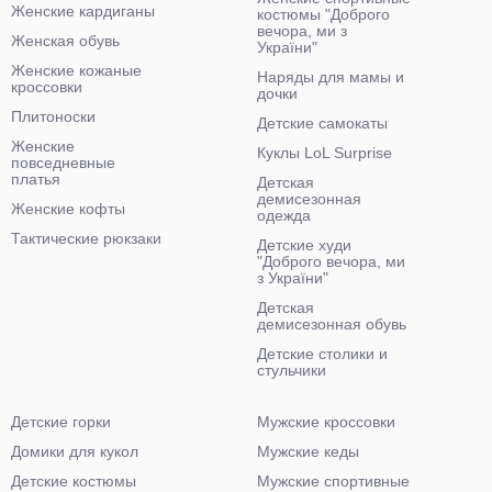
Женские кардиганы
костюмы "Доброго
вечора, ми з
Женская обувь
України"
Женские кожаные
Наряды для мамы и
кроссовки
дочки
Плитоноски
Детские самокаты
Женские
Куклы LoL Surprise
повседневные
платья
Детская
демисезонная
Женские кофты
одежда
Тактические рюкзаки
Детские худи
"Доброго вечора, ми
з України"
Детская
демисезонная обувь
Детские столики и
стульчики
Детские горки
Мужские кроссовки
Домики для кукол
Мужские кеды
Детские костюмы
Мужские спортивные