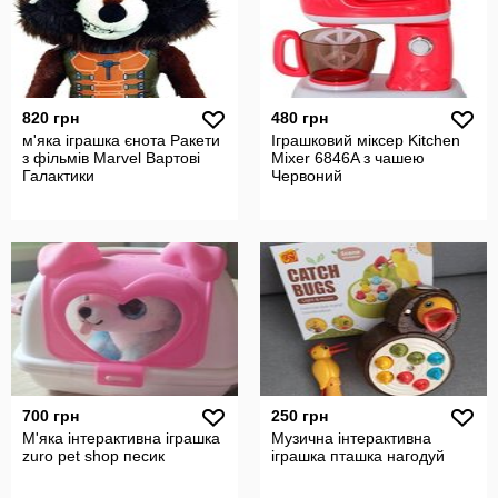
820 грн
480 грн
м'яка іграшка єнота Ракети
Іграшковий міксер Kitchen
з фільмів Marvel Вартові
Mixer 6846A з чашею
Галактики
Червоний
700 грн
250 грн
М'яка інтерактивна іграшка
Музична інтерактивна
zuro pet shop песик
іграшка пташка нагодуй