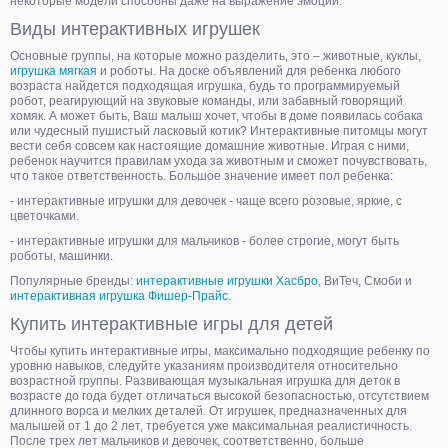
некоторые модели способны даже на выражение эмоций.
Виды интерактивных игрушек
Основные группы, на которые можно разделить, это – животные, куклы,
игрушка мягкая
и роботы. На доске объявлений для ребенка любого
возраста найдется подходящая игрушка, будь то программируемый
робот, реагирующий на звуковые команды, или забавный говорящий
хомяк. А может быть, Ваш малыш хочет, чтобы в доме появилась собака
или чудесный пушистый ласковый котик? Интерактивные питомцы могут
вести себя совсем как настоящие домашние животные. Играя с ними,
ребенок научится правилам ухода за животным и сможет почувствовать,
что такое ответственность. Большое значение имеет пол ребенка:
- интерактивные игрушки для девочек - чаще всего розовые, яркие, с
цветочками.
- интерактивные игрушки для мальчиков - более строгие, могут быть
роботы, машинки.
Популярные бренды:
интерактивные игрушки Хасбро
, ВиТеч, Смоби и
интерактивная игрушка Фишер-Прайс
.
Купить интерактивные игры для детей
Чтобы купить интерактивные игры, максимально подходящие ребенку по
уровню навыков, следуйте указаниям производителя относительно
возрастной группы. Развивающая музыкальная игрушка для деток в
возрасте до года будет отличаться высокой безопасностью, отсутствием
длинного ворса и мелких деталей. От игрушек, предназначенных для
малышей от 1 до 2 лет, требуется уже максимальная реалистичность.
После трех лет мальчиков и девочек, соответственно, больше