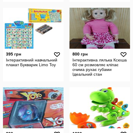
395 грн
800 грн
Інтерактивний навчальний
Інтерактивна лялька Ксюша
плакат Букварик Limo Toy
60 см розмовляє кліпає
очима рухає губами
Ідеальний стан