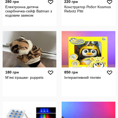
280 грн
220 грн
Електронна дитяча
Конструктор Робот Kosmos
скарбничка-сейф Batman з
Rebotz Pitti
кодовим замком
180 грн
850 грн
Мʼякі іграшки- puppets
Інтерактивний пінгвін