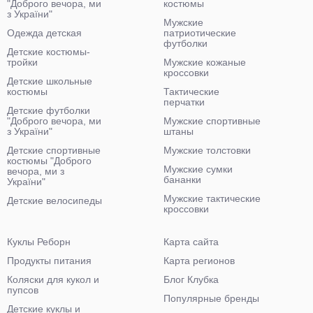
"Доброго вечора, ми
костюмы
з України"
Мужские
Одежда детская
патриотические
футболки
Детские костюмы-
тройки
Мужские кожаные
кроссовки
Детские школьные
костюмы
Тактические
перчатки
Детские футболки
"Доброго вечора, ми
Мужские спортивные
з України"
штаны
Детские спортивные
Мужские толстовки
костюмы "Доброго
Мужские сумки
вечора, ми з
бананки
України"
Мужские тактические
Детские велосипеды
кроссовки
Куклы Реборн
Карта сайта
Продукты питания
Карта регионов
Коляски для кукол и
Блог Клубка
пупсов
Популярные бренды
Детские куклы и