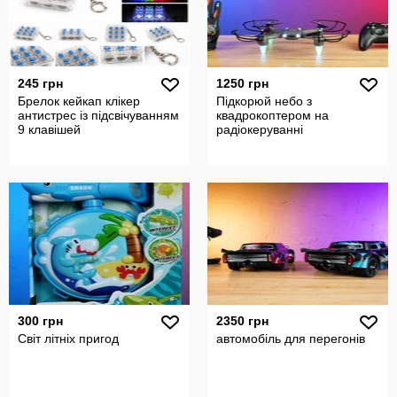
245 грн
1250 грн
Брелок кейкап клікер
Підкорюй небо з
антистрес із підсвічуванням
квадрокоптером на
9 клавішей
радіокеруванні
300 грн
2350 грн
Світ літніх пригод
автомобіль для перегонів