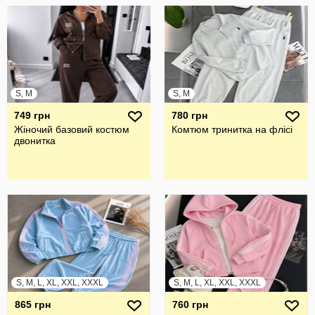
S, M
S, M
749 грн
780 грн
Жіночий базовий костюм
Комтюм тринитка на флісі
двонитка
S, M, L, XL, XXL, XXXL
S, M, L, XL, XXL, XXXL
865 грн
760 грн