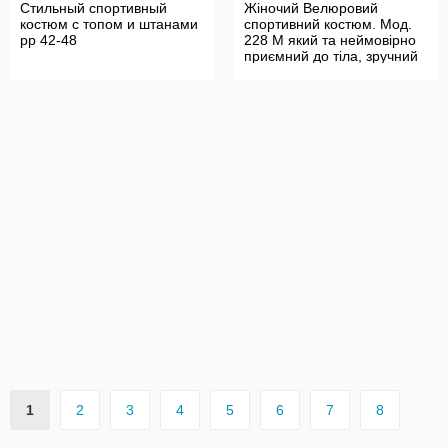
Стильный спортивный
Жіночий Велюровий
костюм с топом и штанами
спортивний костюм. Мод.
рр 42-48
228 М який та неймовірно
приємний до тіла, зручний
1
2
3
4
5
6
7
8