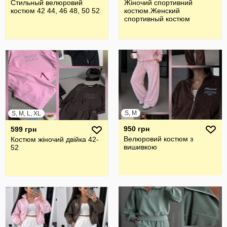
Стильный велюровий
Жiночий спортивний
костюм 42 44, 46 48, 50 52
костюм.Женский
спортивный костюм
S, M
S, M, L, XL
950 грн
599 грн
Велюровий костюм з
Костюм жіночий двійка 42-
вишивкою
52