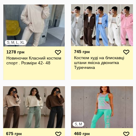
S, M, L, XL
745 грн
1278 грн
Костюм худі на блискавці
Новиночки Класний костюм
штани якісна двонитка
спорт . Розміри 42- 48
Туреччина
S, M
675 грн
460 грн