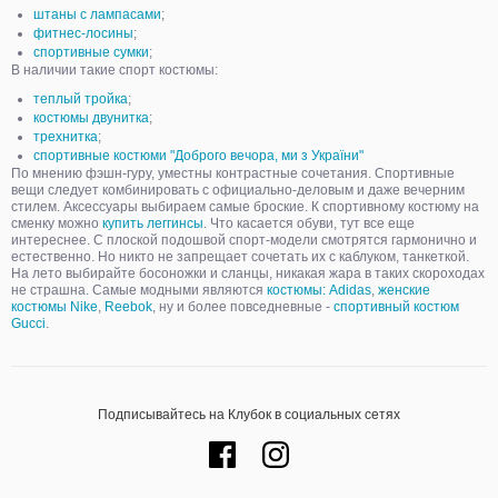
штаны с лампасами
;
фитнес-лосины
;
спортивные сумки
;
В наличии такие спорт костюмы:
теплый тройка
;
костюмы двунитка
;
трехнитка
;
спортивные костюми "Доброго вечора, ми з України"
По мнению фэшн-гуру, уместны контрастные сочетания. Спортивные
вещи следует комбинировать с официально-деловым и даже вечерним
стилем. Аксессуары выбираем самые броские. К спортивному костюму на
сменку можно
купить леггинсы
. Что касается обуви, тут все еще
интереснее. С плоской подошвой спорт-модели смотрятся гармонично и
естественно. Но никто не запрещает сочетать их с каблуком, танкеткой.
На лето выбирайте босоножки и сланцы, никакая жара в таких скороходах
не страшна. Самые модными являются
костюмы: Adidas
,
женские
костюмы Nike
,
Reebok
, ну и более повседневные -
спортивный костюм
Gucci
.
Подписывайтесь на Клубок в социальных сетях