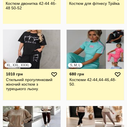
Костюм двонитка 42-44 46-
Костюм для фітнесу Трійка
48 50-52
XL, XXL, XXXL
S, M, L
1010 грн
680 грн
Стильний прогулянковий
Костюми 42-44,44-46,48-
жiночий костюм з
50.
турецького льону.