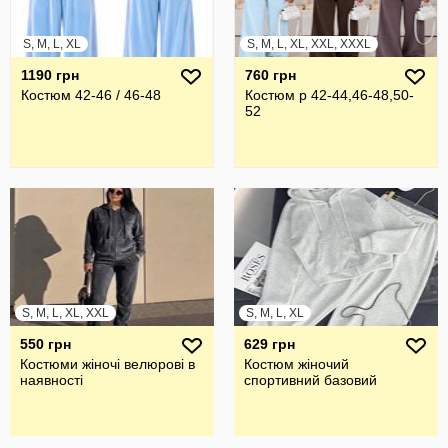
S, M, L, XL
S, M, L, XL, XXL, XXXL
1190 грн
760 грн
Костюм 42-46 / 46-48
Костюм р 42-44,46-48,50-
52
S, M, L, XL, XXL
S, M, L, XL
550 грн
629 грн
Костюми жіночі велюрові в
Костюм жіночий
наявності
спортивний базовий