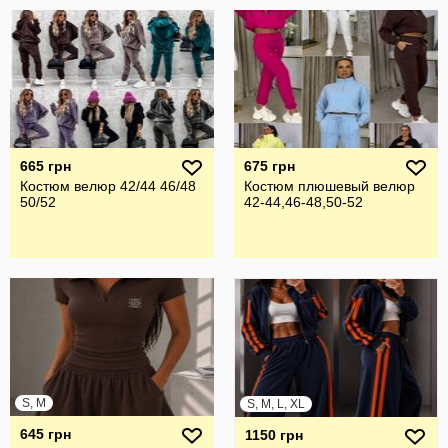
665 грн
675 грн
Костюм велюр 42/44 46/48
Костюм плюшевый велюр
50/52
42-44,46-48,50-52
S, M
S, M, L, XL
645 грн
1150 грн