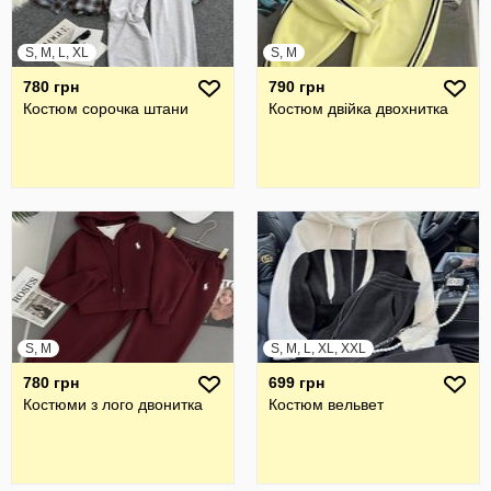
S, M, L, XL
S, M
780 грн
790 грн
Костюм сорочка штани
Костюм двійка двохнитка
S, M
S, M, L, XL, XXL
780 грн
699 грн
Костюми з лого двонитка
Костюм вельвет