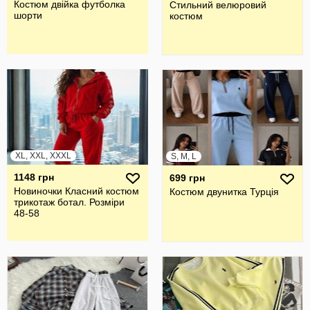
Костюм двійка футболка
Стильний велюровий
шорти
костюм
XL, XXL, XXXL
S, M, L
1148 грн
699 грн
Новиночки Класний костюм
Костюм двунитка Турція
трикотаж ботал. Розміри
48-58