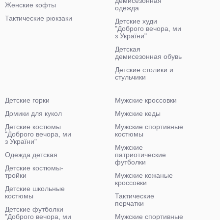
демисезонная
Женские кофты
одежда
Тактические рюкзаки
Детские худи
"Доброго вечора, ми
з України"
Детская
демисезонная обувь
Детские столики и
стульчики
Детские горки
Мужские кроссовки
Домики для кукол
Мужские кеды
Детские костюмы
Мужские спортивные
"Доброго вечора, ми
костюмы
з України"
Мужские
Одежда детская
патриотические
футболки
Детские костюмы-
тройки
Мужские кожаные
кроссовки
Детские школьные
костюмы
Тактические
перчатки
Детские футболки
"Доброго вечора, ми
Мужские спортивные