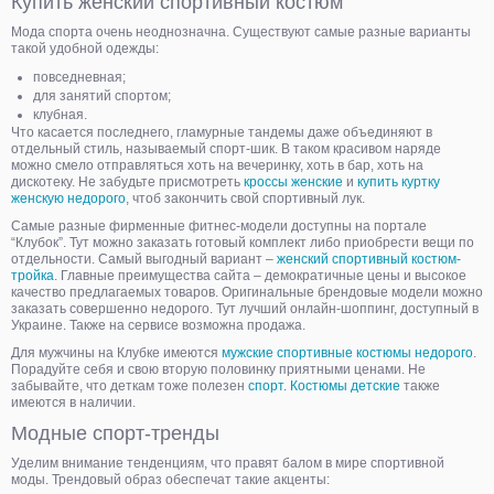
Купить женский спортивный костюм
Мода спорта очень неоднозначна. Существуют самые разные варианты
такой удобной одежды:
повседневная;
для занятий спортом;
клубная.
Что касается последнего, гламурные тандемы даже объединяют в
отдельный стиль, называемый спорт-шик. В таком красивом наряде
можно смело отправляться хоть на вечеринку, хоть в бар, хоть на
дискотеку. Не забудьте присмотреть
кроссы женские
и
купить куртку
женскую недорого
, чтоб закончить свой спортивный лук.
Самые разные фирменные фитнес-модели доступны на портале
“Клубок”. Тут можно заказать готовый комплект либо приобрести вещи по
отдельности. Самый выгодный вариант –
женский спортивный костюм-
тройка
. Главные преимущества сайта – демократичные цены и высокое
качество предлагаемых товаров. Оригинальные брендовые модели можно
заказать совершенно недорого. Тут лучший онлайн-шоппинг, доступный в
Украине. Также на сервисе возможна продажа.
Для мужчины на Клубке имеются
мужские спортивные костюмы недорого
.
Порадуйте себя и свою вторую половинку приятными ценами. Не
забывайте, что деткам тоже полезен
спорт. Костюмы детские
также
имеются в наличии.
Модные спорт-тренды
Уделим внимание тенденциям, что правят балом в мире спортивной
моды. Трендовый образ обеспечат такие акценты: