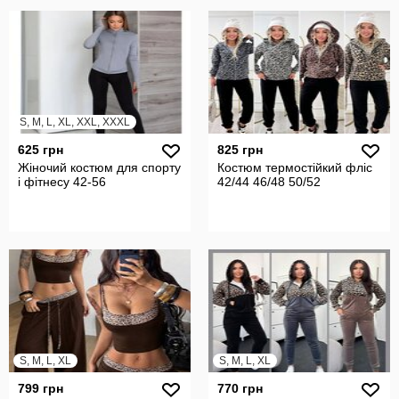
S, M, L, XL, XXL, XXXL
625 грн
825 грн
Жіночий костюм для спорту
Костюм термостійкий фліс
і фітнесу 42-56
42/44 46/48 50/52
S, M, L, XL
S, M, L, XL
799 грн
770 грн