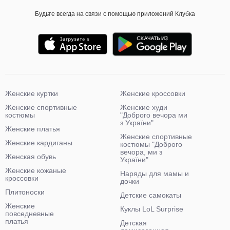
Будьте всегда на связи с помощью приложений Клубка
Женские куртки
Женские кроссовки
Женские спортивные
Женские худи
костюмы
"Доброго вечора ми
з України"
Женские платья
Женские спортивные
Женские кардиганы
костюмы "Доброго
вечора, ми з
Женская обувь
України"
Женские кожаные
Наряды для мамы и
кроссовки
дочки
Плитоноски
Детские самокаты
Женские
Куклы LoL Surprise
повседневные
платья
Детская