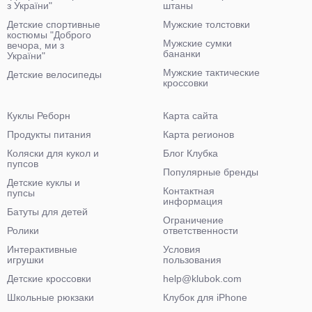
з України"
штаны
Детские спортивные
Мужские толстовки
костюмы "Доброго
Мужские сумки
вечора, ми з
бананки
України"
Мужские тактические
Детские велосипеды
кроссовки
Куклы Реборн
Карта сайта
Продукты питания
Карта регионов
Коляски для кукол и
Блог Клубка
пупсов
Популярные бренды
Детские куклы и
Контактная
пупсы
информация
Батуты для детей
Ограничение
Ролики
ответственности
Интерактивные
Условия
игрушки
пользования
Детские кроссовки
help@klubok.com
Школьные рюкзаки
Клубок для iPhone