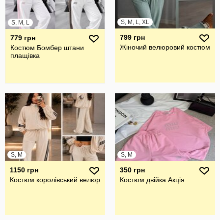
S, M, L, XL
S, M, L
799 грн
779 грн
Жіночий велюровий костюм
Костюм Бомбер штани
плащівка
S, M
S, M
1150 грн
350 грн
Костюм королівський велюр
Костюм двійка Акція