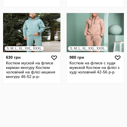
S, M, L, XL, XXL, XXXL
S, M, L, XL, XXL, XXXL
630 грн
980 грн
Костюм муской на флисе
Костюм на флисе с худи
карман кенгуру Костюм
мужской Костюм на флісі з
чоловічий на флісі кишеня
худі чоловічий 42-56 р-р
кенгуру 46-52 р-р-