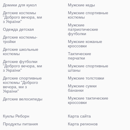
Домики для кукол
Мужские кеды
Детские костюмы
Мужские спортивные
"Доброго вечора, ми
костюмы
з України"
Мужские
Одежда детская
патриотические
футболки
Детские костюмы-
тройки
Мужские кожаные
кроссовки
Детские школьные
костюмы
Тактические
перчатки
Детские футболки
"Доброго вечора, ми
Мужские спортивные
з України"
штаны
Детские спортивные
Мужские толстовки
костюмы "Доброго
Мужские сумки
вечора, ми з
бананки
України"
Мужские тактические
Детские велосипеды
кроссовки
Куклы Реборн
Карта сайта
Продукты питания
Карта регионов