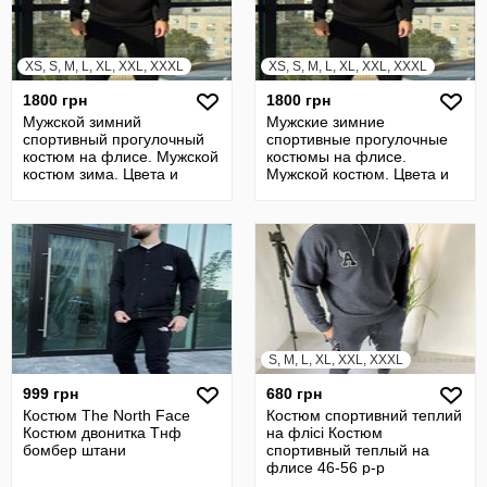
XS, S, M, L, XL, XXL, XXXL
XS, S, M, L, XL, XXL, XXXL
1800 грн
1800 грн
Мужской зимний
Мужские зимние
спортивный прогулочный
спортивные прогулочные
костюм на флисе. Мужской
костюмы на флисе.
костюм зима. Цвета и
Мужской костюм. Цвета и
размеры NEW
размеры NEW
S, M, L, XL, XXL, XXXL
999 грн
680 грн
Костюм The North Face
Костюм спортивний теплий
Костюм двонитка Тнф
на флісі Костюм
бомбер штани
спортивный теплый на
флисе 46-56 р-р