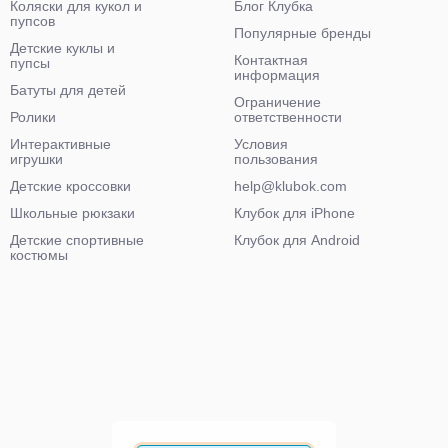
Коляски для кукол и
Блог Клубка
пупсов
Популярные бренды
Детские куклы и
Контактная
пупсы
информация
Батуты для детей
Ограничение
Ролики
ответственности
Интерактивные
Условия
игрушки
пользования
Детские кроссовки
help@klubok.com
Школьные рюкзаки
Клубок для iPhone
Детские спортивные
Клубок для Android
костюмы