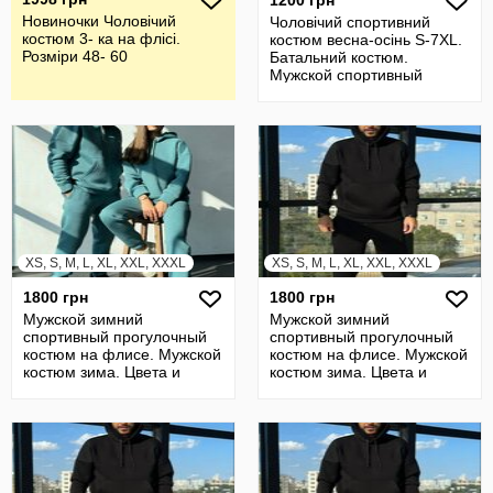
1200 грн
Новиночки Чоловічий
Чоловічий спортивний
костюм 3- ка на флісі.
костюм весна-осінь S-7XL.
Розміри 48- 60
Батальний костюм.
Мужской спортивный
костюм S-7XL.
XS, S, M, L, XL, XXL, XXXL
XS, S, M, L, XL, XXL, XXXL
1800 грн
1800 грн
Мужской зимний
Мужской зимний
спортивный прогулочный
спортивный прогулочный
костюм на флисе. Мужской
костюм на флисе. Мужской
костюм зима. Цвета и
костюм зима. Цвета и
размеры NEW
размеры NEW