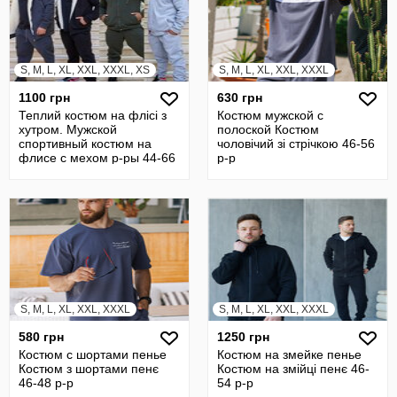
S, M, L, XL, XXL, XXXL, XS
S, M, L, XL, XXL, XXXL
1100 грн
630 грн
Теплий костюм на флісі з
Костюм мужской с
хутром. Мужской
полоской Костюм
спортивный костюм на
чоловічий зі стрічкою 46-56
флисе с мехом р-ры 44-66
р-р
S, M, L, XL, XXL, XXXL
S, M, L, XL, XXL, XXXL
580 грн
1250 грн
Костюм с шортами пенье
Костюм на змейке пенье
Костюм з шортами пенє
Костюм на змійці пенє 46-
46-48 р-р
54 р-р