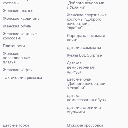
костюмы
"Доброго вечора ми
з України"
Женские платья
Женские спортивные
Женские кардиганы
костюмы "Доброго
вечора, ми з
Женская обувь
України"
Женские кожаные
Наряды для мамы и
кроссовки
дочки
Плитоноски
Детские самокаты
Женские
Куклы LoL Surprise
повседневные
платья
Детская
демисезонная
Женские кофты
одежда
Тактические рюкзаки
Детские худи
"Доброго вечора, ми
з України"
Детская
демисезонная обувь
Детские столики и
стульчики
Детские горки
Мужские кроссовки