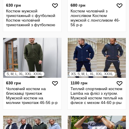
630 грн
680 грн
Костюм мужской
Костюм чоловічий з
трикотажный с футболкой
лонгслівом Костюм
Костюм чоловічий
мужской с лонгсливом 46-
трикотажний з футболкою
56 р-р
46-56 р-р
S, M, L, XL, XXL, XXXL
XS, S, M, L, XL, XXL, XXXL
630 грн
1100 грн
Чоловічий костюм на
Теплий спортивний костюм
блискавці трикотаж
Lamba на флісі з хутром.
Мужской костюм на
Мужской костюм теплый на
молнии трикотаж 46-56 р-р
флисе с мехом 44-60 р-ры