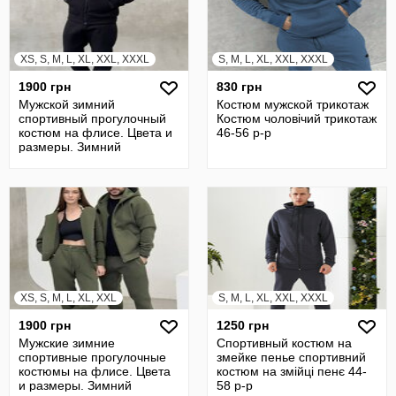
XS, S, M, L, XL, XXL, XXXL
S, M, L, XL, XXL, XXXL
1900 грн
830 грн
Мужской зимний
Костюм мужской трикотаж
спортивный прогулочный
Костюм чоловічий трикотаж
костюм на флисе. Цвета и
46-56 р-р
размеры. Зимний
спортивный костюм.
XS, S, M, L, XL, XXL
S, M, L, XL, XXL, XXXL
1900 грн
1250 грн
Мужские зимние
Спортивный костюм на
спортивные прогулочные
змейке пенье спортивний
костюмы на флисе. Цвета
костюм на змійці пенє 44-
и размеры. Зимний
58 р-р