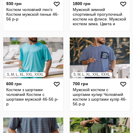
930 грн
1800 грн
Костюм чоловічий пен'є
Мужской зимний
Костюм мужской пенье 46-
спортивный прогулочный
56 р-р
костюм на флисе. Мужской
костюм зима. Цвета и
размеры NEW
S, M, L, XL, XXL, XXXL
S, M, L, XL, XXL, XXXL
600 грн
700 грн
Костюм з шортами
Мужской костюм с
чоловічий Костюм с
шортами кулир Чоловічий
шортами мужской 46-56 р-
костюм з шортами кулір 46-
р
56 р-р