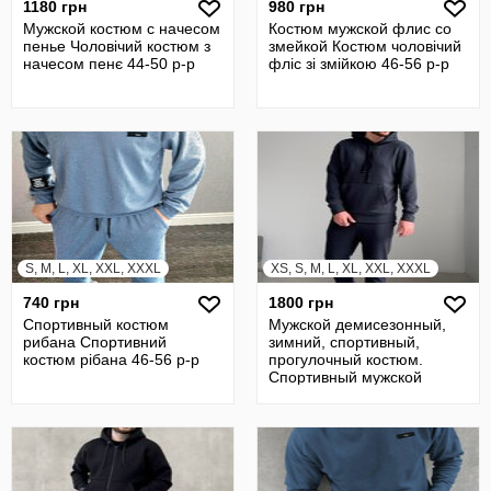
1180 грн
980 грн
Мужской костюм с начесом
Костюм мужской флис со
пенье Чоловічий костюм з
змейкой Костюм чоловічий
начесом пенє 44-50 р-р
фліс зі змійкою 46-56 р-р
S, M, L, XL, XXL, XXXL
XS, S, M, L, XL, XXL, XXXL
740 грн
1800 грн
Спортивный костюм
Мужской демисезонный,
рибана Спортивний
зимний, спортивный,
костюм рібана 46-56 р-р
прогулочный костюм.
Спортивный мужской
костюм