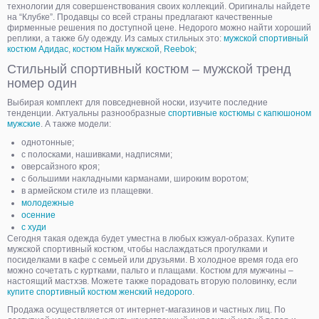
технологии для совершенствования своих коллекций. Оригиналы найдете
на “Клубке”. Продавцы со всей страны предлагают качественные
фирменные решения по доступной цене. Недорого можно найти хороший
реплики, а также б/у одежду. Из самых стильных это:
мужской спортивный
костюм Адидас
,
костюм Найк мужской
,
Reebok
;
Стильный спортивный костюм – мужской тренд
номер один
Выбирая комплект для повседневной носки, изучите последние
тенденции. Актуальны разнообразные
спортивные костюмы с капюшоном
мужские
. А также модели:
однотонные;
с полосками, нашивками, надписями;
оверсайзного кроя;
с большими накладными карманами, широким воротом;
в армейском стиле из плащевки.
молодежные
осенние
с худи
Сегодня такая одежда будет уместна в любых кэжуал-образах. Купите
мужской спортивный костюм, чтобы наслаждаться прогулками и
посиделками в кафе с семьей или друзьями. В холодное время года его
можно сочетать с куртками, пальто и плащами. Костюм для мужчины –
настоящий мастхэв. Можете также порадовать вторую половинку, если
купите спортивный костюм женский недорого
.
Продажа осуществляется от интернет-магазинов и частных лиц. По