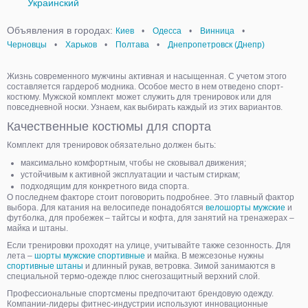
Украинский
Объявления в городах:
Киев
•
Одесса
•
Винница
•
Черновцы
•
Харьков
•
Полтава
•
Днепропетровск (Днепр)
Жизнь современного мужчины активная и насыщенная. С учетом этого
составляется гардероб модника. Особое место в нем отведено спорт-
костюму. Мужской комплект может служить для тренировок или для
повседневной носки. Узнаем, как выбирать каждый из этих вариантов.
Качественные костюмы для спорта
Комплект для тренировок обязательно должен быть:
максимально комфортным, чтобы не сковывал движения;
устойчивым к активной эксплуатации и частым стиркам;
подходящим для конкретного вида спорта.
О последнем факторе стоит поговорить подробнее. Это главный фактор
выбора. Для катания на велосипеде понадобятся
велошорты мужские
и
футболка, для пробежек – тайтсы и кофта, для занятий на тренажерах –
майка и штаны.
Если тренировки проходят на улице, учитывайте также сезонность. Для
лета –
шорты мужские спортивные
и майка. В межсезонье нужны
спортивные штаны
и длинный рукав, ветровка. Зимой занимаются в
специальной термо-одежде плюс снегозащитный верхний слой.
Профессиональные спортсмены предпочитают брендовую одежду.
Компании-лидеры фитнес-индустрии используют инновационные