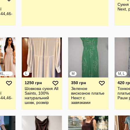
Сукня
ї
Next, 
-44,46-
S, M, L, XL, XXL, XXXL
L
M
M, L
1250 грн
350 грн
420 г
Шовкова cукня All
Зеленое
Тонко
ї
Saints, 100%
вискозное платье
платье
-44,46-
натуральний
Некст с
Pauw 
шовк, розмір
завязками
12/40 або L
размер М