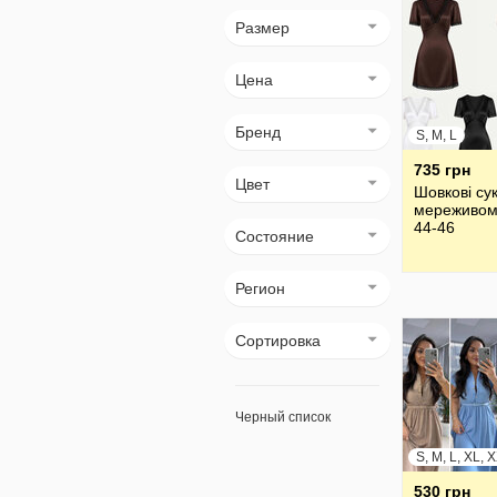
Размер
Цена
Бренд
S, M, L
735 грн
Цвет
Шовкові сук
мереживом
44-46
Состояние
Регион
Сортировка
Черный список
530 грн