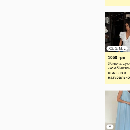
XS, S, M, L
1050 грн
Жіноча сук
-комбінезо
стильна з
натурально
тканини пр
M