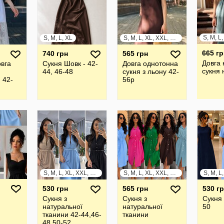
S, M, L, XL
S, M, L, XL, XXL, XXXL
665 гр
740 грн
565 грн
Довга 
вга
Сукня Шовк - 42-
Довга однотонна
сукня 
44, 46-48
сукня з льону 42-
 42-
56р
S, M, L, XL, XXL, XXXL
S, M, L, XL, XXL, XXXL
S, M, L
530 грн
565 грн
530 г
Сукня з
Сукня з
Сукня 
натуральної
натуральної
50
тканини 42-44,46-
тканини
48,50-52