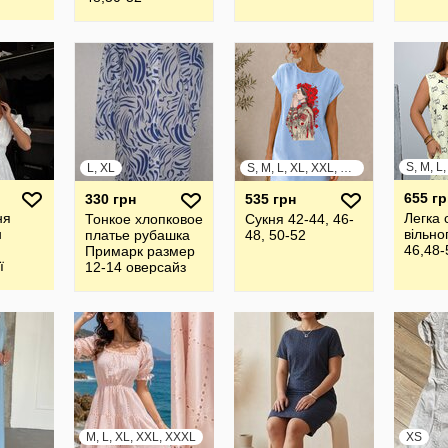
L, XL
S, M, L, XL, XXL, XXXL
655 гр
330 грн
535 грн
ня
Легка 
Тонкое хлопковое
Сукня 42-44, 46-
н
вільно
платье рубашка
48, 50-52
46,48-
Примарк размер
ї
12-14 оверсайз
ошва
M, L, XL, XXL, XXXL
XS