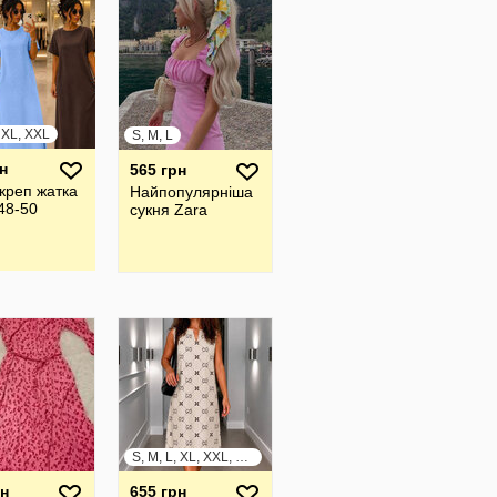
, XL, XXL
S, M, L
н
565 грн
креп жатка
Найпопулярніша
48-50
сукня Zara
S, M, L, XL, XXL, XXXL
рн
655 грн