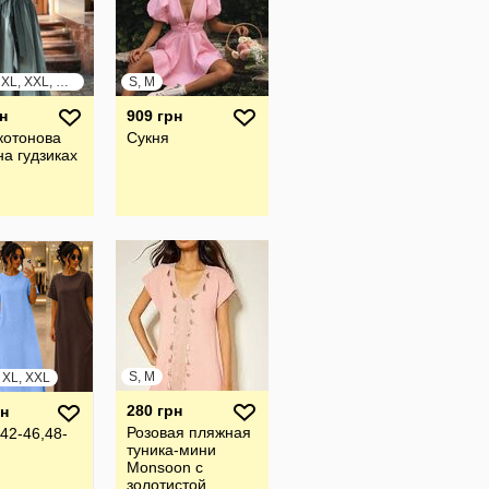
S, M, L, XL, XXL, XXXL
S, M
н
909 грн
котонова
Сукня
на гудзиках
S, M
, XL, XXL
280 грн
рн
Розовая пляжная
42-46,48-
туника-мини
Monsoon с
золотистой