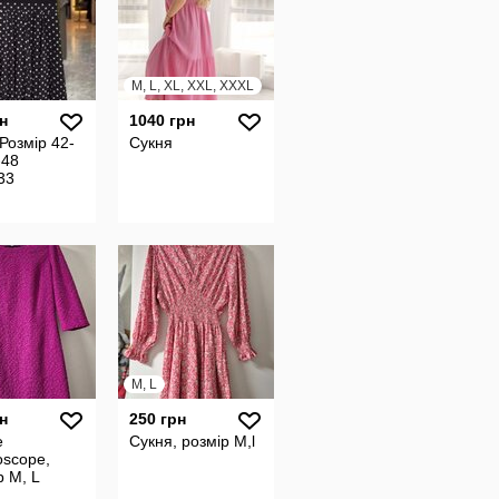
M, L, XL, XXL, XXXL
н
1040 грн
Розмір 42-
Сукня
-48
33
M, L
н
250 грн
е
Сукня, розмір М,l
oscope,
 М, L