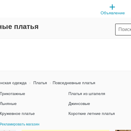
Объявление
ные платья
нская одежда
Платья
Повседневные платья
Трикотажные
Платья из штапеля
Льняные
Джинсовые
Кружевное платье
Короткие летние платья
Рекламировать магазин