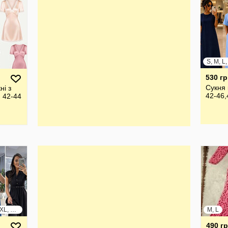
S, M, L
530 гр
Сукня 
ні з
42-46,
 42-44
S, M, L, XL, XXL, XXXL
M, L
490 г