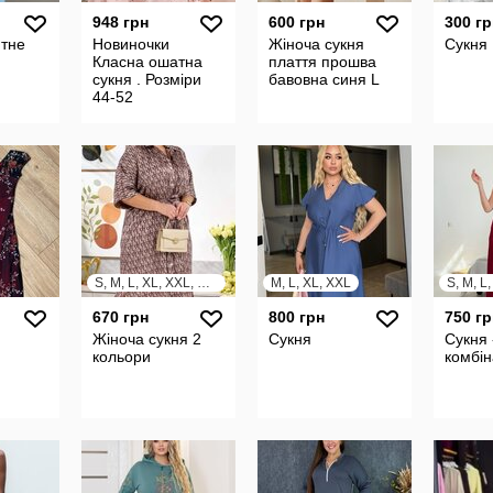
948 грн
600 грн
300 гр
итне
Новиночки
Жіноча сукня
Сукня
Класна ошатна
плаття прошва
сукня . Розміри
бавовна синя L
44-52
S, M, L, XL, XXL, XXXL
M, L, XL, XXL
S, M, L
670 грн
800 грн
750 гр
Жіноча сукня 2
Сукня
Сукня
кольори
комбін