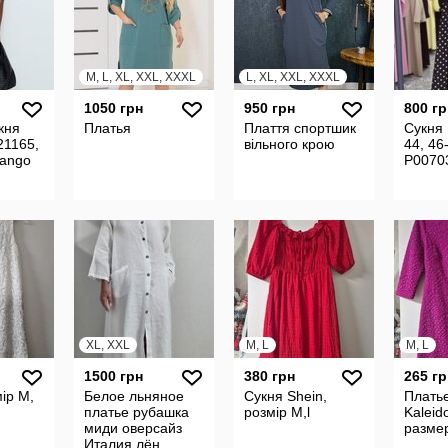
M, L, XL, XXL, XXXL
L, XL, XXL, XXXL
1050 грн
950 грн
800 гр
укня
Платья
Плаття спортшик
Сукня 
21165,
вільного крою
44, 46
ango
P0070
XL, XXL
M, L
M, L
1500 грн
380 грн
265 гр
ір М,
Белое льняное
Сукня Shein,
Плать
платье рубашка
розмір М,l
Kaleid
миди оверсайз
размер
Италия лён