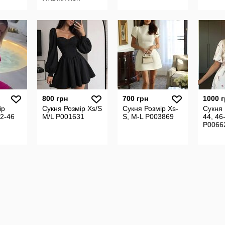
800 грн
700 грн
1000 
ір
Сукня Розмір Xs/S
Сукня Розмір Xs-
Сукня 
42-46
M/L P001631
S, M-L P003869
44, 46
P0066