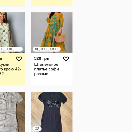
тесьмой и
кисточками
размер S
S, M, L, XL, XXL, XXXL
XL, XXL, XXXL
н
520 грн
сукня
Штапельное
го крою 42-
платье софи
52
разные
XS