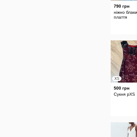
790 грн
ніжно блак
плаття
XS
500 грн
Сукня рXS