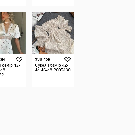
грн
990 грн
Розмір 42-
Сукня Розмір 42-
-48
44 46-48 P005430
22