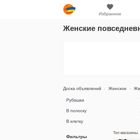
Избранное
Женские повседнев
Доска объявлений
Женское
Же
Рубашка
В полоску
В клетку
Топ-магазины.
Фильтры