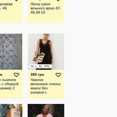
 рожева
Легка сукня
р. 46
вільного крою 42-
46,48-52
M, L, XL, XXL
рн
350 грн
е льняное
Черное
 с оборкой
вискозное платье
размер 2
макси без
рукавов с
кружевной
отделкой на v-
образном вырезе