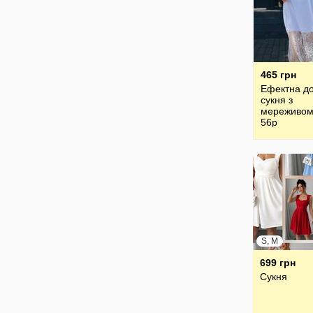
465 грн
Ефектна до
сукня з
мереживом
56р
S, M
699 грн
Сукня