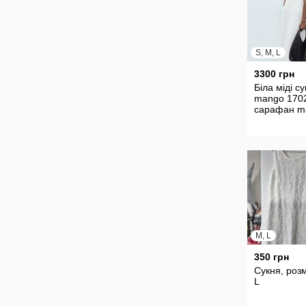
S, M, L
3300 грн
Біла міді с
mango 170
сарафан m
M, L
350 грн
Сукня, розм
L