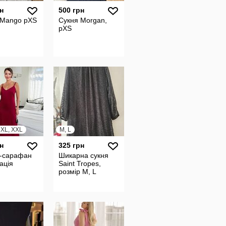
н
500 грн
 Mango pXS
Сукня Morgan,
рXS
, XL, XXL
M, L
н
325 грн
 -сарафан
Шикарна сукня
ація
Saint Tropes,
розмір М, L