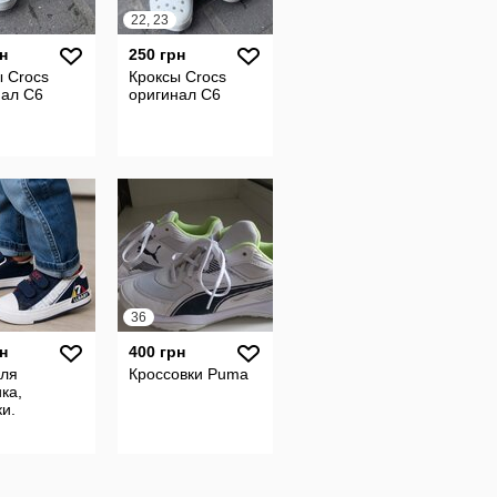
22, 23
н
250 грн
 Crocs
Кроксы Crocs
нал С6
оригинал С6
36
н
400 грн
для
Кроссовки Puma
ка,
ки.