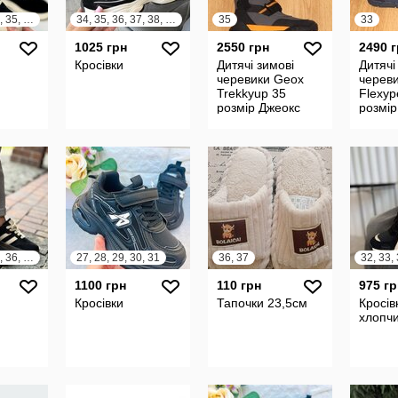
31, 32, 33, 34, 35, 36, 37, 38
34, 35, 36, 37, 38, 39
35
33
1025 грн
2550 грн
2490 
Кросівки
Дитячі зимові
Дитячі
черевики Geox
черев
Trekkyup 35
Flexyp
розмір Джеокс
розмір
32, 33, 34, 35, 36, 37
27, 28, 29, 30, 31
36, 37
1100 грн
110 грн
975 гр
Кросівки
Тапочки 23,5см
Кросів
хлопчи