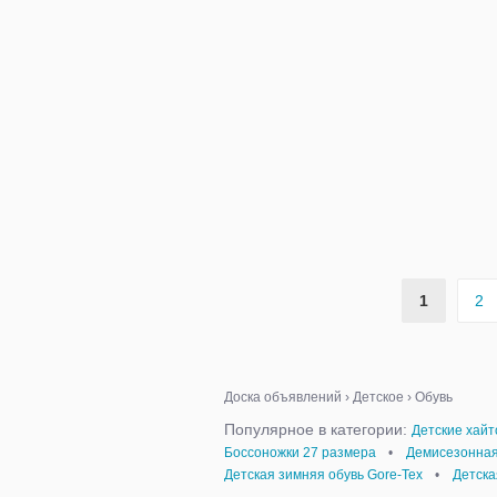
1
2
Доска объявлений
›
Детское
›
Обувь
Популярное в категории:
Детские хай
Боссоножки 27 размера
•
Демисезонная
Детская зимняя обувь Gore-Tex
•
Детска