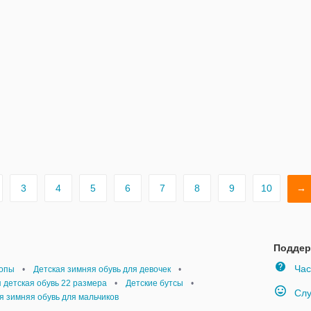
3
4
5
6
7
8
9
10
→
Поддер
Час
топы
•
Детская зимняя обувь для девочек
•
 детская обувь 22 размера
•
Детские бутсы
•
Слу
я зимняя обувь для мальчиков