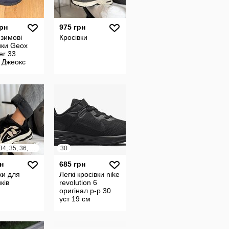
грн
975 грн
 зимові
Кросівки
ики Geox
er 33
 Джеокс
32, 33, 34, 35, 36, 37
30
н
685 грн
ки для
Легкі кросівки nike
ків
revolution 6
оригінал р-р 30
уст 19 см