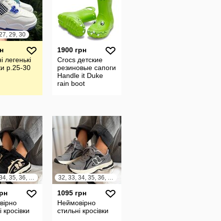
27, 29, 30
н
1900 грн
і легенькі
Crocs детские
ки р.25-30
резиновые сапоги
Handle it Duke
rain boot
32, 33, 34, 35, 36, 37
32, 33, 34, 35, 36, 37
грн
1095 грн
вірно
Неймовірно
і кросівки
стильні кросівки