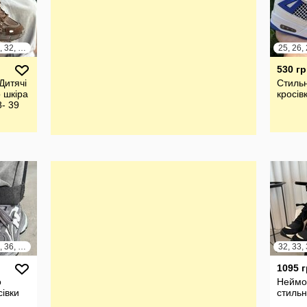
28, 29, 30, 31, 32, 33, 34, 35, 36, 37, 38, 39
25, 26, 
530 гр
Дитячі
Стильн
 шкіра
кросів
8- 39
32, 33, 34, 35, 36, 37
1095 
о
Неймо
сівки
стильн