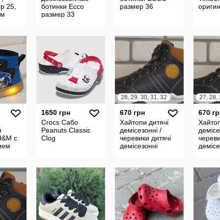
-р 25,
ботинки Ecco
размер 36
ориги
см
размер 33
28, 29, 30, 31, 32
27, 28, 
1650 грн
670 грн
670 гр
Crocs Сабо
Хайтопи дитячі
Хайтоп
я
Peanuts Classic
демісезонні /
демісе
H&M с
Clog
черевики дитячі
череви
ием
демісезонні
демісе
Sonic
og.