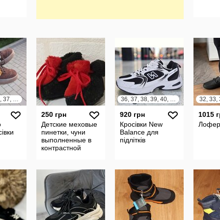
33, 34, 35, 36, 37, 38
36, 37, 38, 39, 40, 41
250 грн
920 грн
1015 
о
Детские меховые
Кросівки New
Лофе
сівки
пинетки, чуни
Balance для
выполненные в
підлітків
контрастной
красно-черной
расцветке с
завязками-
шнуркам