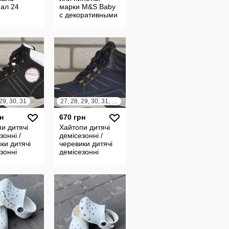
нал 24
марки M&S Baby
с декоративными
кисточками
29, 30, 31
27, 28, 29, 30, 31, 32
н
670 грн
и дитячі
Хайтопи дитячі
зонні /
демісезонні /
ки дитячі
черевики дитячі
зонні
демісезонні