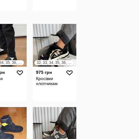
32, 33, 34, 35, 36, 37
32, 33, 34, 35, 36, 37
грн
975 грн
ри
Кросівки
хлопчикам