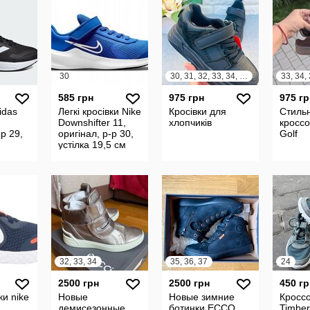
30
30, 31, 32, 33, 34, 35, 36, 37
585 грн
975 грн
975 гр
idas
Легкі кросівки Nike
Кросівки для
Стиль
Downshifter 11,
хлопчиків
кроссо
-р 29,
оригінал, р-р 30,
Golf
устілка 19,5 см
32, 33, 34
35, 36, 37
24
2500 грн
2500 грн
450 гр
ки nike
Новые
Новые зимние
Кросс
 ,
демисезонные
ботинки ECCO
Timber