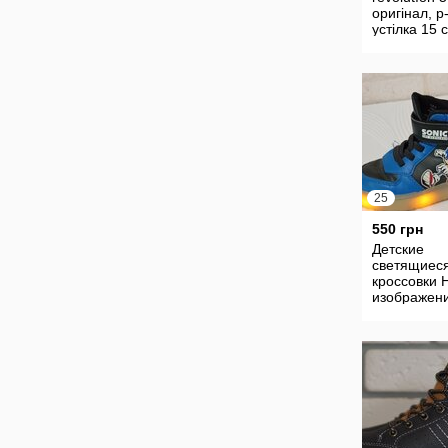
оригінал, р
устілка 15 
25
550 грн
Детские
светящиес
кроссовки 
изображен
персонажа 
the Hedgeh