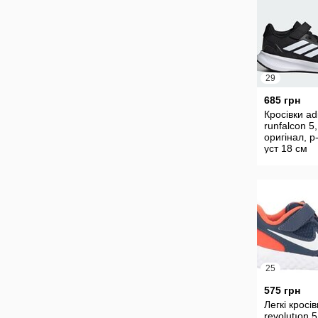
29
685 грн
Кросівки ad
runfalcon 5,
оригінал, р
уст 18 см
25
575 грн
Легкі кросів
revolutıon 5