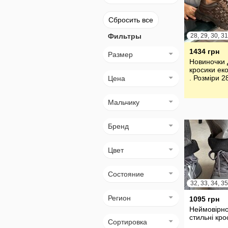
Сбросить все
Фильтры
1434 грн
Размер
Новиночки 
кросики еко
. Розміри 2
Цена
Мальчику
Бренд
Цвет
Состояние
Регион
1095 грн
Неймовірн
стильні кро
Сортировка