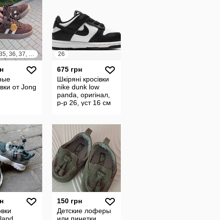
33, 34, 35, 36, 37, 38
26
н
675 грн
ные
Шкіряні кросівки
вки от Jong
nike dunk low
panda, оригінал,
р-р 26, уст 16 см
н
150 грн
овки
Детские лоферы
land
или пинетки