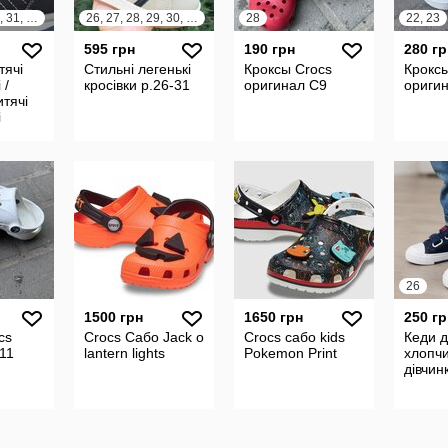
27, 28, 29, 30, 31, 32
26, 27, 28, 29, 30, 31
28
22, 23
595 грн
190 грн
280 гр
тячі
Стильні легенькі
Кроксы Crocs
Кроксы
 /
кросівки р.26-31
оригинал С9
ориги
итячі
і
26
1500 грн
1650 грн
250 гр
cs
Сrocs Сабо Jack o
Crocs сабо kids
Кеди 
11
lantern lights
Pokemon Print
хлопчи
дівчин