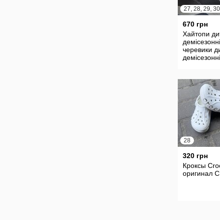
670 грн
Хайтопи ди
демісезонні
черевики д
демісезонн
28
320 грн
Кроксы Cro
оригинал С