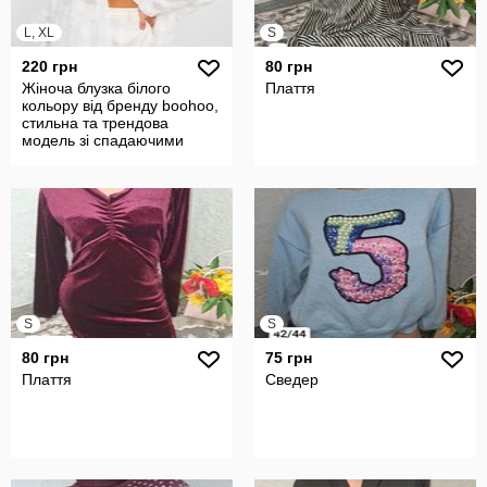
L, XL
S
220 грн
80 грн
Жіноча блузка білого
Плаття
кольору від бренду boohoo,
стильна та трендова
модель зі спадаючими
рукавами.
S
S
80 грн
75 грн
Плаття
Сведер