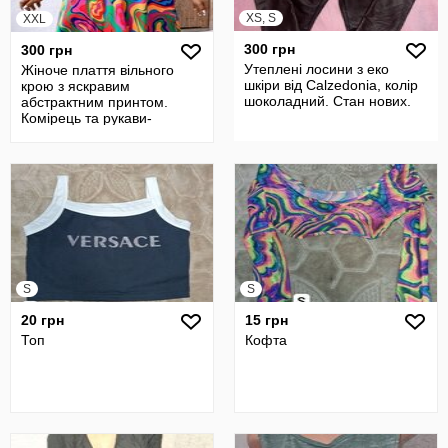
XS, S
XXL
300 грн
300 грн
Утеплені лосини з еко
Жіноче плаття вільного
шкіри від Calzedonia, колір
крою з яскравим
шоколадний. Стан нових.
абстрактним принтом.
Комірець та рукави-
фонарики з декоративн
S
S
20 грн
15 грн
Топ
Кофта