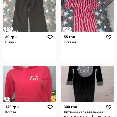
140
140
30 грн
55 грн
Штани
Піжама
S
140 грн
300 грн
Кофта
Дитячий карнавальний
костюм кота від Tu, модель