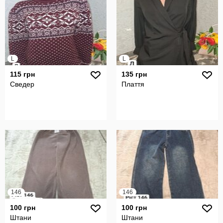
L
L
115 грн
135 грн
Сведер
Плаття
146
146
100 грн
100 грн
Штани
Штани