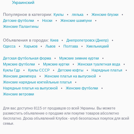
Украинский
Популярное в категории:
Куклы
•
лялька
•
Женские блузки
•
Детские футболки
•
Носки
•
Женские шампуни
•
Женские Палантины
Объявления в городах:
Киев
•
Днепропетровск (Днепр)
•
Одесса
•
Харьков
•
Львов
•
Полтава
•
Хмельницкий
Детская футбольная форма
•
Мужские зимние куртки
•
Мужские футболки
•
Мужские куртки
•
Женская туалетная вода
•
Куклы Гдр
•
Куклы СССР
•
Детские кофты
•
Нарядные платья
•
Женские джемпера
•
Женские платья на выпускной
•
Женские нарядные коктейльные платья
•
Нарядные платья на выпускной
•
Женские футболки
•
Женские ветровки
Для вас доступно 8115 от продавцов со всей Украины. Вы можете
разместить объявление о продаже или покупке товаров абсолютно
бесплатно. Доска объявлений Клубок - клуб безопасных покупок для всей
семьи.