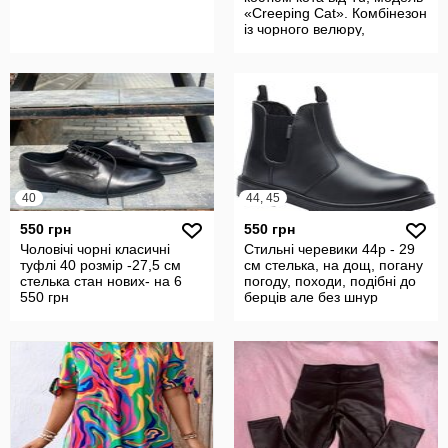
«Creeping Cat». Комбінезон
із чорного велюру,
40
44, 45
550 грн
550 грн
Чоловічі чорні класичні
Стильні черевики 44р - 29
туфлі 40 розмір -27,5 см
см стелька, на дощ, погану
стелька стан нових- на 6
погоду, походи, подібні до
550 грн
берців але без шнур