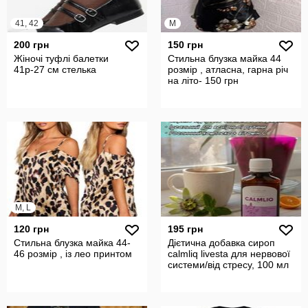
41, 42
M
200 грн
150 грн
Жіночі туфлі балетки
Стильна блузка майка 44
41р-27 см стелька
розмір , атласна, гарна річ
на літо- 150 грн
M, L
120 грн
195 грн
Стильна блузка майка 44-
Дієтична добавка сироп
46 розмір , із лео принтом
calmliq livesta для нервової
системи/від стресу, 100 мл