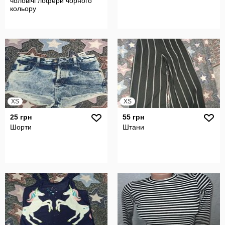
чоловічі лофери чорного
кольору
XS
XS
25 грн
55 грн
Шорти
Штани