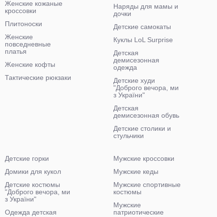
Женские кожаные
Наряды для мамы и
кроссовки
дочки
Плитоноски
Детские самокаты
Женские
Куклы LoL Surprise
повседневные
платья
Детская
демисезонная
Женские кофты
одежда
Тактические рюкзаки
Детские худи
"Доброго вечора, ми
з України"
Детская
демисезонная обувь
Детские столики и
стульчики
Детские горки
Мужские кроссовки
Домики для кукол
Мужские кеды
Детские костюмы
Мужские спортивные
"Доброго вечора, ми
костюмы
з України"
Мужские
Одежда детская
патриотические