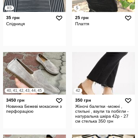
XS
S
35 грн
25 грн
Спідниця
Плаття
40, 41, 42, 43, 44, 45
42
3450 грн
350 грн
Новинка Бежеві мокасини з
Жіночі балетки -можні ,
перфорацією
стильні , взули та побігли -
натуральна шкіра 42р - 27
см стелька 350 грн