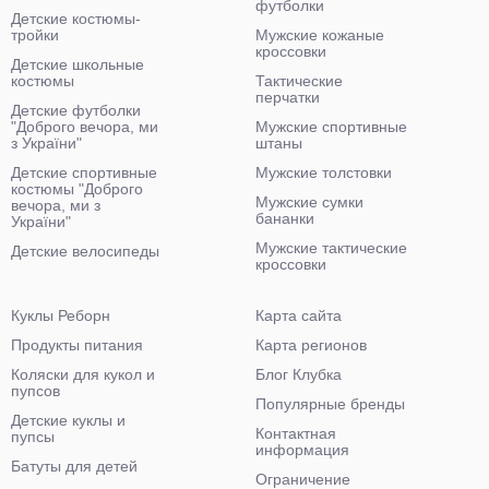
футболки
Детские костюмы-
тройки
Мужские кожаные
кроссовки
Детские школьные
костюмы
Тактические
перчатки
Детские футболки
"Доброго вечора, ми
Мужские спортивные
з України"
штаны
Детские спортивные
Мужские толстовки
костюмы "Доброго
Мужские сумки
вечора, ми з
бананки
України"
Мужские тактические
Детские велосипеды
кроссовки
Куклы Реборн
Карта сайта
Продукты питания
Карта регионов
Коляски для кукол и
Блог Клубка
пупсов
Популярные бренды
Детские куклы и
Контактная
пупсы
информация
Батуты для детей
Ограничение