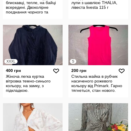
блискавці, тепле, на байці
лупи з шавлією THALIA,
всередині. Двоколірне
лівеста livesta 115 г
поєднання чорного та
бежев
XXXL
S
400 грн
200 грн
Жіноча легка куртка
Стильна майка в рубчик
вітровка темно-синього
насиченого рожевого
кольору, на замку, з
кольору від Primark. Гарно
підкладкою.
тягнеться, стан нового.