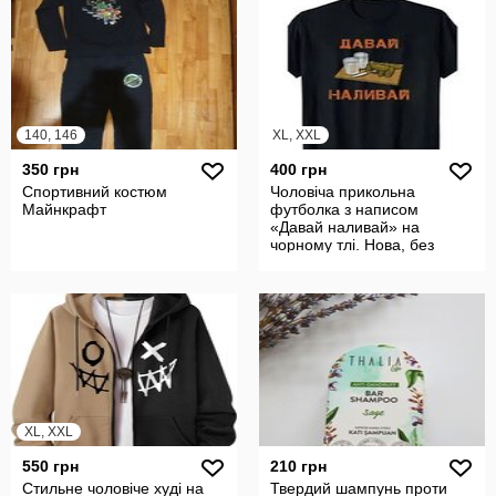
140, 146
XL, XXL
350 грн
400 грн
Спортивний костюм
Чоловіча прикольна
Майнкрафт
футболка з написом
«Давай наливай» на
чорному тлі. Нова, без
бренду.
XL, XXL
550 грн
210 грн
Стильне чоловіче худі на
Твердий шампунь проти