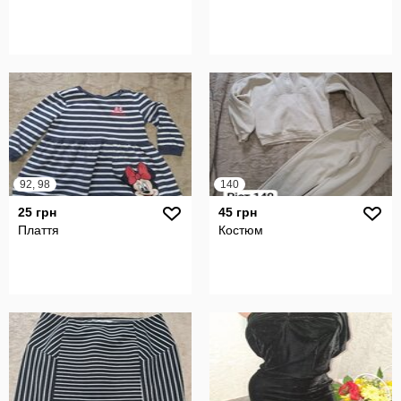
92, 98
140
25 грн
45 грн
Плаття
Костюм