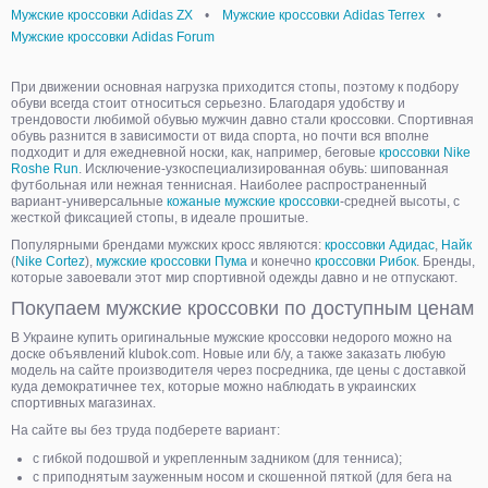
Мужские кроссовки Adidas ZX
•
Мужские кроссовки Adidas Terrex
•
Мужские кроссовки Adidas Forum
При движении основная нагрузка приходится стопы, поэтому к подбору
обуви всегда стоит относиться серьезно. Благодаря удобству и
трендовости любимой обувью мужчин давно стали кроссовки. Спортивная
обувь разнится в зависимости от вида спорта, но почти вся вполне
подходит и для ежедневной носки, как, например, беговые
кроссовки Nike
Roshe Run
. Исключение-узкоспециализированная обувь: шипованная
футбольная или нежная теннисная. Наиболее распространенный
вариант-универсальные
кожаные мужские кроссовки
-средней высоты, с
жесткой фиксацией стопы, в идеале прошитые.
Популярными брендами мужских кросс являются:
кроссовки Адидас
,
Найк
(
Nike Cortez
),
мужские кроссовки Пума
и конечно
кроссовки Рибок
. Бренды,
которые завоевали этот мир спортивной одежды давно и не отпускают.
Покупаем мужские кроссовки по доступным ценам
В Украине купить оригинальные мужские кроссовки недорого можно на
доске объявлений klubok.com. Новые или б/у, а также заказать любую
модель на сайте производителя через посредника, где цены с доставкой
куда демократичнее тех, которые можно наблюдать в украинских
спортивных магазинах.
На сайте вы без труда подберете вариант:
с гибкой подошвой и укрепленным задником (для тенниса);
с приподнятым зауженным носом и скошенной пяткой (для бега на