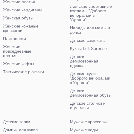
Женские платья
Женские спортивные
Женские кардиганы
костюмы "Доброго
вечора, ми з
Женская обувь
України"
Женские кожаные
Наряды для мамы и
кроссовки
дочки
Плитоноски
Детские самокаты
Женские
Куклы LoL Surprise
повседневные
платья
Детская
демисезонная
Женские кофты
одежда
Тактические рюкзаки
Детские худи
"Доброго вечора, ми
з України"
Детская
демисезонная обувь
Детские столики и
стульчики
Детские горки
Мужские кроссовки
Домики для кукол
Мужские кеды