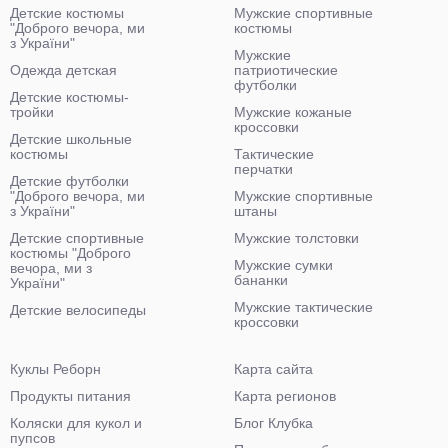
Детские костюмы
Мужские спортивные
"Доброго вечора, ми
костюмы
з України"
Мужские
Одежда детская
патриотические
футболки
Детские костюмы-
тройки
Мужские кожаные
кроссовки
Детские школьные
костюмы
Тактические
перчатки
Детские футболки
"Доброго вечора, ми
Мужские спортивные
з України"
штаны
Детские спортивные
Мужские толстовки
костюмы "Доброго
Мужские сумки
вечора, ми з
бананки
України"
Мужские тактические
Детские велосипеды
кроссовки
Куклы Реборн
Карта сайта
Продукты питания
Карта регионов
Коляски для кукол и
Блог Клубка
пупсов