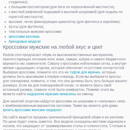
стадионах);
с большим протектором (для бега по пересеченной местности);
с жесткой рифленой подошвой и высокой шнуровкой (для ходьбы по
гористой местности);
высокие, четко фиксирующие щиколотку (для фитнеса и аэробики);
бутсы (для футбола);
текстильные мужские кроссовки
кроссовки реплика
брендовые модели
Кроссовки мужские на любой вкус и цвет
Klubok.com предлагает обувь из высококачественных материалов,
препятствующих потению ноги: кожи, замши, нубука и самого бюджетного
варианта-эко заменителя. Сверху у кроссовок нейлоновая сетка, а внутри-
мягкая «дышащая» отделка, которая обеспечит отсутствие потертостей.
Выбирая кроссовки, помните что это не
туфли для мужчин
, которые
должны быть красивыми в первую очередь. Если вы выбираете кроссы
для тренировок, помните, о том, что они должны быть чуть больше вашего
размера. Если же для повседневной носки, то можете брать свой
истинный размер, главное чтоб было комфортно. Помимо этого вы
можете найти
недорогие мужские мокасины
на сменку.
Для занятий спортом найдутся кроссовки на шнуровке и «липучках» либо
с комбинированным вариантом застежки. Также вы можете для дамы
купить кроссовки женские недорого
.
На сайте ведется продажа оригинальной брендовой обуви и ее реплики.
По цене будет очень заметно. Все модели оснащены жестким задником и
носком, что защищает от травмированию стопы и голеностопа. Стельки в