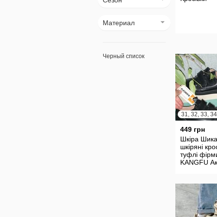
Сезон
Материал
Черный список
449 грн
Шкіра Шика
шкіряні кро
туфлі фірм
KANGFU Ак