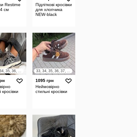
ки Restime
Підліткові кросівки
24 см
для хлопчика
NEW-black
32, 33, 34, 35, 36, 37
33, 34, 35, 36, 37, 38
грн
1095 грн
вірно
Неймовірно
і кросівки
стильні кросівки