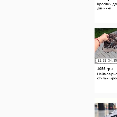
Кросівки д
дівчинки
1055 грн
Неймовірн
стильні кро