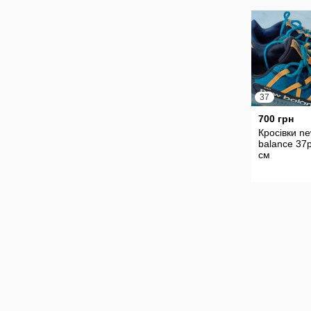
37
700 грн
Кросівки n
balance 37р
см