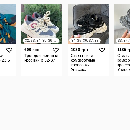
32, 33, 34, 35, 36, 37
34, 35, 36, 37, 38
600 грн
1030 грн
1135 г
ew
Трендові легенькі
Стильные и
Стиль
 23.5
кросівки р.32-37
комфортные
комфо
кроссовки
кроссо
Унисекс
Унисе