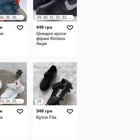
32, 33, 34, 35, 36, 37
29, 30, 31, 32, 33, 34
н
449 грн
ки
Шикарні кроси
фірми Kimboo
Акція
31, 32, 33, 34, 35, 36
28
н
349 грн
ки
Бутси Fila