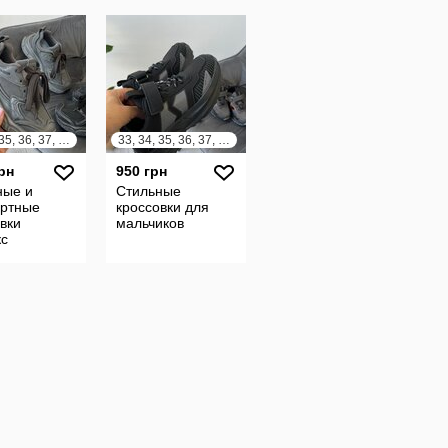
33, 34, 35, 36, 37, 38
33, 34, 35, 36, 37, 38
рн
950 грн
ные и
Стильные
ртные
кроссовки для
вки
мальчиков
кс