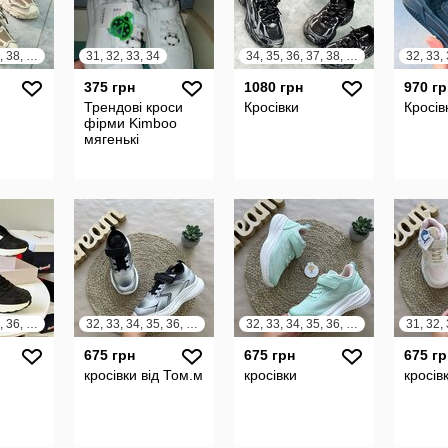
34, 35, 36, 37, 38, 39
31, 32, 33, 34
34, 35, 36, 37, 38, 39
375 грн
1080 грн
970 гр
Трендові кроси
Кросівки
Кросів
фірми Kimboo
мягенькі
32, 33, 34, 35, 36, 37
32, 33, 34, 35, 36, 37
32, 33, 34, 35, 36, 37
675 грн
675 грн
675 гр
кросівки від Том.м
кросівки
кросів