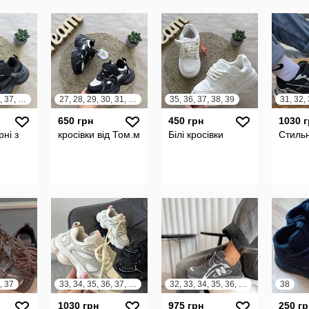
33, 34, 35, 36, 37, 38
27, 28, 29, 30, 31, 32
35, 36, 37, 38, 39
650 грн
450 грн
1030 
рні з
кросівки від Том.м
Білі кросівки
Стильн
, 37
33, 34, 35, 36, 37, 38
32, 33, 34, 35, 36, 37
38
1030 грн
975 грн
250 гр