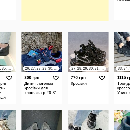
31, 32, 33, 34, 35, 36
26, 27, 28, 29, 30, 31
27, 28, 29, 30, 31, 32, 33, 34
300 грн
770 грн
1115 г
рні
Дитячі легенькі
Кросівки
Тренд
си-
кросівки для
кроссо
и
хлопчика р.26-31
Унисе
ція