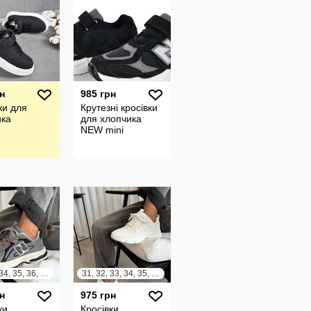
н
985 грн
ки для
Крутезні кросівки
ика
для хлопчика
NEW mini
32, 33, 34, 35, 36, 37
31, 32, 33, 34, 35, 36, 37, 38, 39, 40, 41
н
975 грн
ки
Кросівки