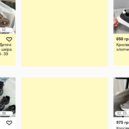
28, 29, 30, 31, 32, 33, 34, 35, 36, 37, 38, 39
650 гр
Дитячі
Кросів
 шкіра
хлопч
8- 39
34, 35, 36, 37, 38, 39
975 гр
Кросів