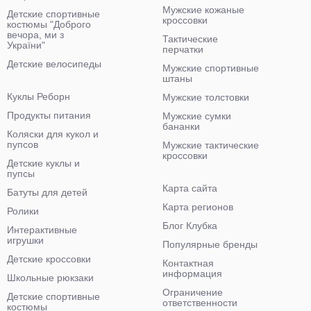
Мужские кожаные
Детские спортивные
кроссовки
костюмы "Доброго
вечора, ми з
Тактические
України"
перчатки
Детские велосипеды
Мужские спортивные
штаны
Куклы Реборн
Мужские толстовки
Продукты питания
Мужские сумки
бананки
Коляски для кукол и
пупсов
Мужские тактические
кроссовки
Детские куклы и
пупсы
Карта сайта
Батуты для детей
Карта регионов
Ролики
Блог Клубка
Интерактивные
игрушки
Популярные бренды
Детские кроссовки
Контактная
информация
Школьные рюкзаки
Ограничение
Детские спортивные
ответственности
костюмы