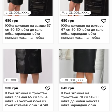
L, XL, XXL, XXXL
M, L, XL, XXL, XXXL
680 грн
680 грн
Юбка кожаная на замше 67
Юбка кожаная на велюре
см 50-80 юбка до колен
67 см 50-80 юбка до колен
юбка карандаш юбка
юбка карандаш юбка
прямая кожанная юбка
прямая кожанная юбка
22428
22429
XL, XXL
L, XL, XXL, XXXL
530 грн
645 грн
Юбка экокожа и трикотаж
Юбка экокожа на
юбка прямая 65 см 52-54
трикотаже 70 см 50-80
юбка из экокожи юбка из
юбка до колен женская
кожи кожаная юбка 14740
юбка карандаш юбка
прямая кожаная 22431