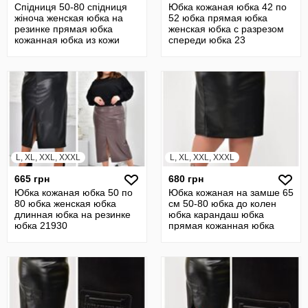
Спідниця 50-80 спідниця
Юбка кожаная юбка 42 по
жіноча женская юбка на
52 юбка прямая юбка
резинке прямая юбка
женская юбка с разрезом
кожанная юбка из кожи
спереди юбка 23
21139
L, XL, XXL, XXXL
L, XL, XXL, XXXL
665 грн
680 грн
Юбка кожаная юбка 50 по
Юбка кожаная на замше 65
80 юбка женская юбка
см 50-80 юбка до колен
длинная юбка на резинке
юбка карандаш юбка
юбка 21930
прямая кожанная юбка
22426