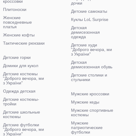
кроссовки
дочки
Плитоноски
Детские самокаты
Женские
Куклы LoL Surprise
повседневные
платья
Детская
демисезонная
Женские кофты
одежда
Тактические рюкзаки
Детские худи
"Доброго вечора, ми
з України"
Детские горки
Детская
Домики для кукол
демисезонная обувь
Детские костюмы
Детские столики и
"Доброго вечора, ми
стульчики
з України"
Одежда детская
Мужские кроссовки
Детские костюмы-
Мужские кеды
тройки
Мужские спортивные
Детские школьные
костюмы
костюмы
Мужские
Детские футболки
патриотические
"Доброго вечора, ми
футболки
з України"