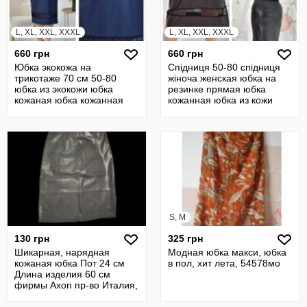
L, XL, XXL, XXXL
L, XL, XXL, XXXL
660 грн
660 грн
Юбка экокожа на
Спідниця 50-80 спідниця
трикотаже 70 см 50-80
жіноча женская юбка на
юбка из экокожи юбка
резинке прямая юбка
кожаная юбка кожанная
кожанная юбка из кожи
юбка прямая 23532
21139
S, M
130 грн
325 грн
Шикарная, нарядная
Модная юбка макси, юбка
кожаная юбка Пот 24 см
в пол, хит лета, 54578мо
Длина изделия 60 см
фирмы Axon пр-во Италия,
б/у