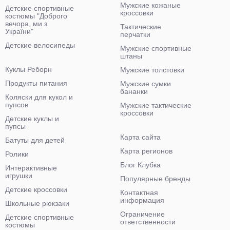
Мужские кожаные
Детские спортивные
кроссовки
костюмы "Доброго
вечора, ми з
Тактические
України"
перчатки
Детские велосипеды
Мужские спортивные
штаны
Куклы Реборн
Мужские толстовки
Продукты питания
Мужские сумки
бананки
Коляски для кукол и
пупсов
Мужские тактические
кроссовки
Детские куклы и
пупсы
Карта сайта
Батуты для детей
Карта регионов
Ролики
Блог Клубка
Интерактивные
игрушки
Популярные бренды
Детские кроссовки
Контактная
информация
Школьные рюкзаки
Ограничение
Детские спортивные
ответственности
костюмы