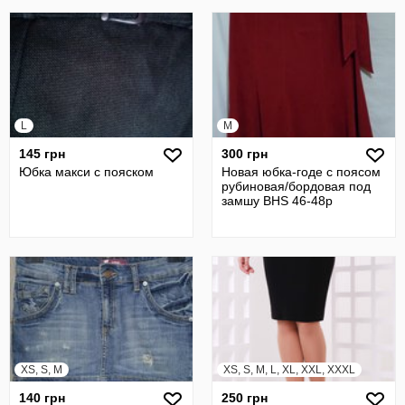
L
M
145 грн
300 грн
Юбка макси с пояском
Новая юбка-годе с поясом
рубиновая/бордовая под
замшу BHS 46-48р
XS, S, M
XS, S, M, L, XL, XXL, XXXL
140 грн
250 грн