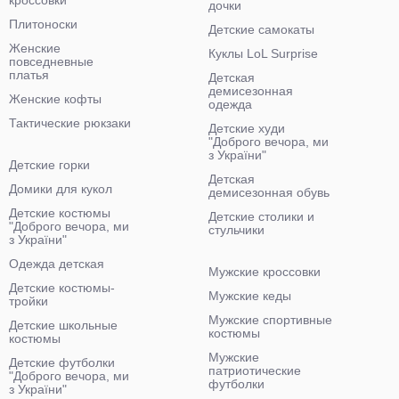
кроссовки
дочки
Плитоноски
Детские самокаты
Женские
Куклы LoL Surprise
повседневные
платья
Детская
демисезонная
Женские кофты
одежда
Тактические рюкзаки
Детские худи
"Доброго вечора, ми
з України"
Детские горки
Детская
Домики для кукол
демисезонная обувь
Детские костюмы
Детские столики и
"Доброго вечора, ми
стульчики
з України"
Одежда детская
Мужские кроссовки
Детские костюмы-
Мужские кеды
тройки
Мужские спортивные
Детские школьные
костюмы
костюмы
Мужские
Детские футболки
патриотические
"Доброго вечора, ми
футболки
з України"