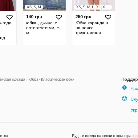
XS, S, M
XS, S, M, L, XL, XXL, XXXL
140 грн
250 грн
-годе
юбка , джинс, с
Юбка карандаш
потертостями, с-
на поясе
м
трикотажная
под
 46-
Поддер
нская одежда
›
Юбки
›
Классические юбки
Час
Слу
Укр
сетях
Будьте всегда на связи с помощью п