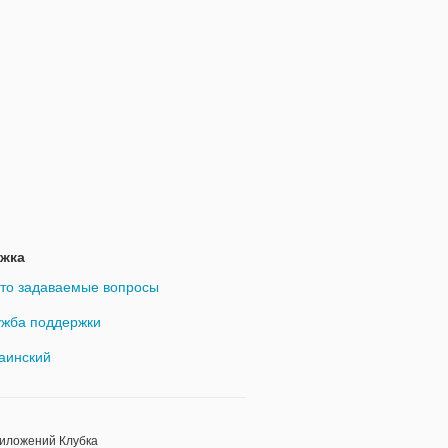
жка
то задаваемые вопросы
жба поддержки
аинский
риложений Клубка