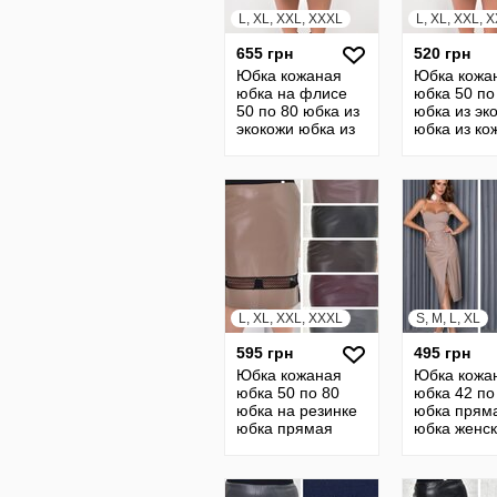
L, XL, XXL, XXXL
L, XL, XXL, 
655 грн
520 грн
Юбка кожаная
Юбка кожа
юбка на флисе
юбка 50 по
50 по 80 юбка из
юбка из эк
экокожи юбка из
юбка из ко
кожи кожанная
кожанная ю
юбка 19254
кожы
L, XL, XXL, XXXL
S, M, L, XL
595 грн
495 грн
Юбка кожаная
Юбка кожа
юбка 50 по 80
юбка 42 по
юбка на резинке
юбка прям
юбка прямая
юбка женс
юбка кожанная
юбка с раз
юбка из кожи
спереди юб