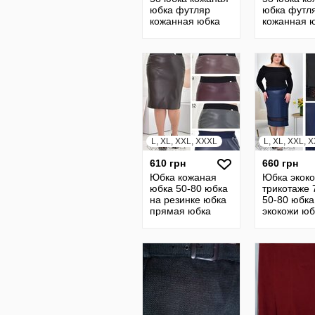
юбка футляр
юбка футл
кожанная юбка
кожанная 
женская юбка 16
женская юб
L, XL, XXL, XXXL
L, XL, XXL, 
610 грн
660 грн
Юбка кожаная
Юбка экоко
юбка 50-80 юбка
трикотаже 
на резинке юбка
50-80 юбка
прямая юбка
экокожи юб
кожанная юбка из
кожаная ю
кожи 20786
кожанная 
прямая 23