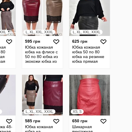
XXXL
L, XL, XXL, XXXL
L, XL, XXL, XXXL
595 грн
625 грн
ная
Юбка кожаная
Юбка кожаная
 80
юбка на флисе с
юбка 50 по 80
кая
50 по 80 юбка из
юбка на резинке
ная
экокожи юбка из
юбка прямая
зинке
кожи юбка
юбка кожанная
0
кожанная юбка из
юбка из кожи
кожи 19370
22455
L, XL, XXL, XXXL
XS, S
585 грн
650 грн
жа 48-
Юбка кожаная
Шикарная
жаная
юбка на
винтажная