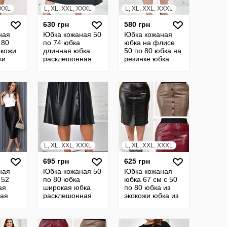
XXXL
L, XL, XXL, XXXL
L, XL, XXL, XXXL
630 грн
580 грн
ная
Юбка кожаная 50
Юбка кожаная
 80
по 74 юбка
юбка на флисе
окожи
длинная юбка
50 по 80 юбка на
жи
расклешонная
резинке юбка
бка из
юбка кожанная
прямая кожанная
юбка на резинке
юбка из кожы
батал
L, XL, XXL, XXXL
L, XL, XXL, XXXL
695 грн
625 грн
ная
Юбка кожаная 50
Юбка кожаная
 52
по 80 юбка
юбка 67 см с 50
ая
широкая юбка
по 80 юбка из
кая
расклешонная
экокожи юбка из
резом
юбка кожанная
кожи юбка
ка 23
юбка на резинке
кожанная юбка
юбка 21942
19249