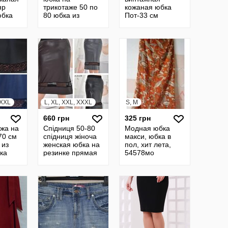
яр
трикотаже 50 по
кожаная юбка
юбка
80 юбка из
Пот-33 см
ка 16
экокожи юбка из
натуральная
кожи юбка
кожа Сша
кожанная юбка
прямая 22637
XXXL
L, XL, XXL, XXXL
S, M
660 грн
325 грн
жа на
Спідниця 50-80
Модная юбка
70 см
спідниця жіноча
макси, юбка в
 из
женская юбка на
пол, хит лета,
ка
резинке прямая
54578мо
бка
юбка кожанная
юбка
юбка из кожи
532
21139