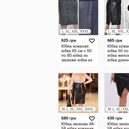
L, XL, XXL, XXXL
L, XL, XXL, 
625 грн
665 грн
Юбка кожаная
Юбка кожа
юбка 65 см с 50
юбка 50 по
по 80 юбка из
юбка женс
экокожи юбка из
юбка длин
кожи юбка
юбка на ре
кожанная юбка
юбка 2193
20785
M, L, XL, XXL, XXXL
M, L, XL, XXL
680 грн
630 грн
Юбка экокожа 48-
Юбка экоко
58 юбка кожаная
58 юбка ко