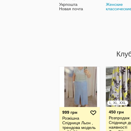
Укрпошта
Женские
Новая почта
классически
Клу
L, XL, XXL
450 грн
999 грн
Розпродаж
Розкішна
Спідниця д
Спідниця Льон ,
наявності
трендова модель