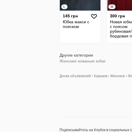
L
M
145 грн
300 грн
Юбка макси с
Новая юбка
пояском
с поясом
рубиновая/
бордовая 
замшу BHS
48р
Другие категории
Женские кожаные юбки
Доска объявлений
›
Харьков
›
Женское
›
Же
Подписывайтесь на Клубок в социальных 