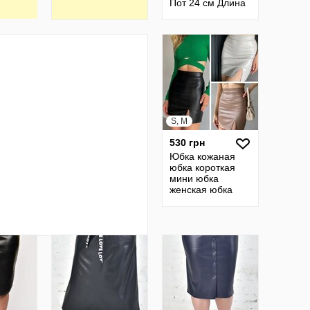
Пот 24 см Длина
изделия 60 см
фирмы Axon пр-
во Италия, б/у
S, M
530 грн
Юбка кожаная
юбка короткая
мини юбка
женская юбка
кожанная юбки
женские 30