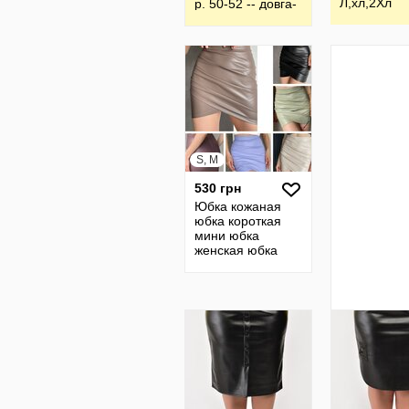
Л,хл,2Хл
р. 50-52 -- довга-
Olga Vovk
S, M
530 грн
Юбка кожаная
юбка короткая
мини юбка
женская юбка
кожанная юбки
женские 30