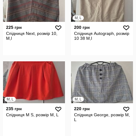
M, L
225 грн
200 грн
Спідниця Next, розмір 10,
Спідниця Autograph, розмір
М,l
10 38 М,l
M, L
M, L
235 грн
220 грн
Спідниця M S, розмір М, L
Спідниця George, розмір М,
L