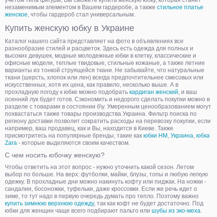
учетом типа фигуры, Вы сможете купить женскую юбку, которая станет
незаменимым элементом в Вашем гардеробе, а также
стильное платье
женское
, чтобы гардероб стал универсальным.
Купить женскую юбку в Украине
Каталог нашего сайта представляет на фото в объявлениях все
разнообразие стилей и расцветок. Здесь есть одежда для полных и
высоких девушек, модные молодежные юбки в клетку, классические и
офисные модели, теплые твидовые, стильные кожаные, а также летние
варианты из тонкой струящейся ткани. Не забывайте, что натуральные
ткани (шерсть, хлопок или лен) всегда предпочтительнее смесовых или
искусственных, хотя их цена, как правило, несколько выше. А в
прохладную погоду к юбке можно подобрать
кардиган женский
, и ваш
осенний лук будет готов. Сэкономить и недорого сделать покупки можно в
разделе с товарами в состоянии б\у. Умеренным ценообразованием могут
похвастаться также товары производства Украина. Фильтр поиска по
региону доставки позволит сократить расходы на перевозку покупки, если
например, ваш продавец, как и Вы, находится в Киеве. Также
присмотритесь на популярные бренды, такие как
юбки HM
,
Украина
,
юбка
Zara
- которые выделяются своим качеством.
С чем носить юбочку женскую?
Чтобы ответить на этот вопрос - нужно уточнить какой сезон. Летом
выбор по больше. На верх: футболки, майки, блузы, топы и любую легкую
одежку. В прохладные дни можно накинуть кофту или пиджак. На ножки -
сандалии, босоножки, туфельки, даже кроссовки. Если же речь идет о
зиме, то тут надо в первую очередь думать про тепло. Поэтому важно
купить зимнюю верхнюю одежду
, так как кофт не будет достаточно. Под
юбки для женщин чаще всего подбирают пальто или
шубы из эко-меха
.