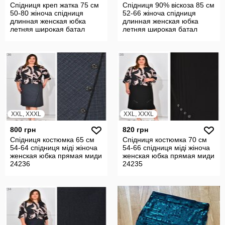
Спідниця креп жатка 75 см
Спідниця 90% віскоза 85 см
50-80 жіноча спідниця
52-66 жіноча спідниця
длинная женская юбка
длинная женская юбка
летняя широкая батал
летняя широкая батал
24238
24237
XXL, XXXL
XXL, XXXL
800 грн
820 грн
Спідниця костюмка 65 см
Спідниця костюмка 70 см
54-64 спідниця міді жіноча
54-66 спідниця міді жіноча
женская юбка прямая миди
женская юбка прямая миди
24236
24235