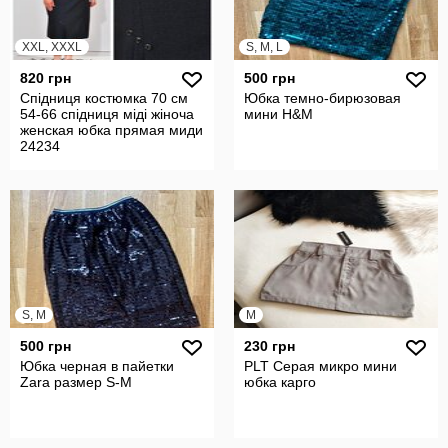
XXL, XXXL
S, M, L
820 грн
500 грн
Спідниця костюмка 70 см
Юбка темно-бирюзовая
54-66 спідниця міді жіноча
мини H&M
женская юбка прямая миди
24234
S, M
M
500 грн
230 грн
Юбка черная в пайетки
PLT Серая микро мини
Zara размер S-M
юбка карго