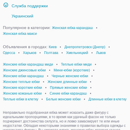
Служба поддержки
Украинский
Популярное в категории:
Женская юбка карандаш
•
Женская юбка макси
Объявления в городах:
Киев
•
Днепропетровск (Днепр)
•
Одесса
•
Харьков
•
Полтава
•
Хмельницкий
•
Львов
Женские юбки карандаш миди
•
Теплые юбки миди
•
Женские джинсовые юбки
•
Мини-юбки (короткие)
•
Женские юбки карандаш
•
Черные женские юбки
•
Женские теплые юбки
•
Женские длинные юбки
•
Женские короткие юбки
•
Прямые женские юбки
•
Женские кожаные юбки
•
Синие юбки карандаш
•
Теплые юбки в клетку
•
Белые женские юбки
•
Длинные юбки в клетку
Неправильно подобранная юбка может исказить даже фигуру с
идеальными пропорциями, в то время как удачный фасон не только
подчеркнет достоинства силуэта, но и ловко замаскирует те или иные
недостатки. Обладая некоторыми знаниями о правилах выбора одежды с