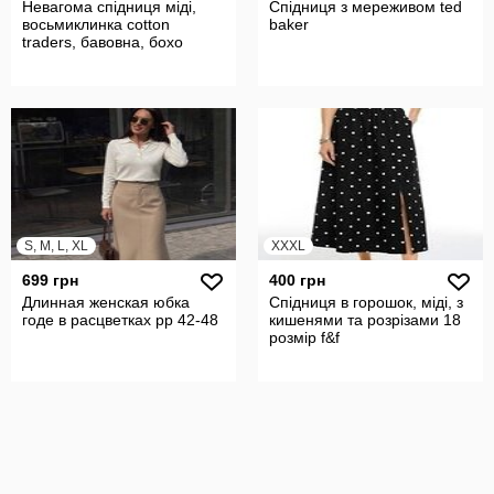
Невагома спідниця міді,
Спідниця з мереживом ted
восьмиклинка cotton
baker
traders, бавовна, бохо
S, M, L, XL
XXXL
699 грн
400 грн
Длинная женская юбка
Спідниця в горошок, міді, з
годе в расцветках рр 42-48
кишенями та розрізами 18
розмір f&f