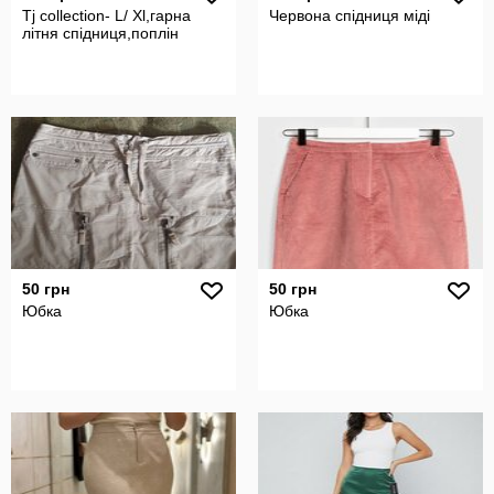
Tj collection- L/ Xl,гарна
Червона спідниця міді
літня спідниця,поплін
50 грн
50 грн
Юбка
Юбка