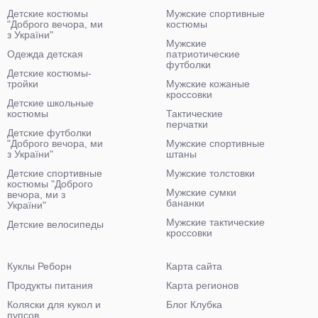
Детские костюмы
Мужские спортивные
"Доброго вечора, ми
костюмы
з України"
Мужские
Одежда детская
патриотические
футболки
Детские костюмы-
тройки
Мужские кожаные
кроссовки
Детские школьные
костюмы
Тактические
перчатки
Детские футболки
"Доброго вечора, ми
Мужские спортивные
з України"
штаны
Детские спортивные
Мужские толстовки
костюмы "Доброго
Мужские сумки
вечора, ми з
бананки
України"
Мужские тактические
Детские велосипеды
кроссовки
Куклы Реборн
Карта сайта
Продукты питания
Карта регионов
Коляски для кукол и
Блог Клубка
пупсов