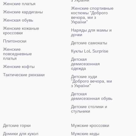
з України"
Женские платья
Женские спортивные
Женские кардиганы
костюмы "Доброго
вечора, ми з
Женская обувь
України"
Женские кожаные
Наряды для мамы и
кроссовки
дочки
Плитоноски
Детские самокаты
Женские
Куклы LoL Surprise
повседневные
платья
Детская
демисезонная
Женские кофты
одежда
Тактические рюкзаки
Детские худи
"Доброго вечора, ми
з України"
Детская
демисезонная обувь
Детские столики и
стульчики
Детские горки
Мужские кроссовки
Домики для кукол
Мужские кеды