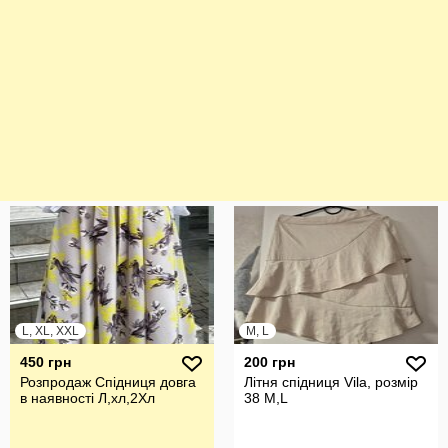
L, XL, XXL
M, L
450 грн
200 грн
Розпродаж Спідниця довга
Літня спідниця Vila, розмір
в наявності Л,хл,2Хл
38 М,L