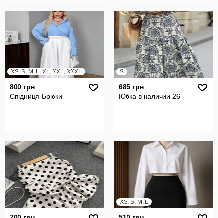
XS, S, M, L, XL, XXL, XXXL
S
800 грн
685 грн
Спідниця-Брюки
Юбка в наличии 26
XS, S, M, L
700 грн
510 грн