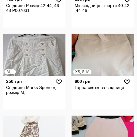
Спідниця Розмір 42-44, 46-
Мініспідниця - шорти 40-42
48 P007031
,44-46
M, L
XS, S, M
250 грн
600 грн
Спідниця Marks Spencer,
Гарна святкова спідниця
розмір М,l