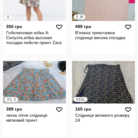
S
S, M
350 грн
499 грн
Гобеленовая юбка А-
В'язана трикотажна
Силуэта,юбка высокая
спідниця висока посадка
посадка пейсли принт Zara
XS, S
XXXL
399 грн
165 грн
легка літня спідниця
Спідниця великого розміру
квітковий принт
24