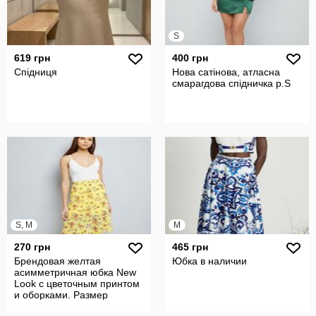
S
619 грн
400 грн
Спідниця
Нова сатінова, атласна
смарагдова спідничка р.S
S, M
M
270 грн
465 грн
Брендовая желтая
Юбка в наличии
асимметричная юбка New
Look с цветочным принтом
и оборками. Размер
uk10/eur38.