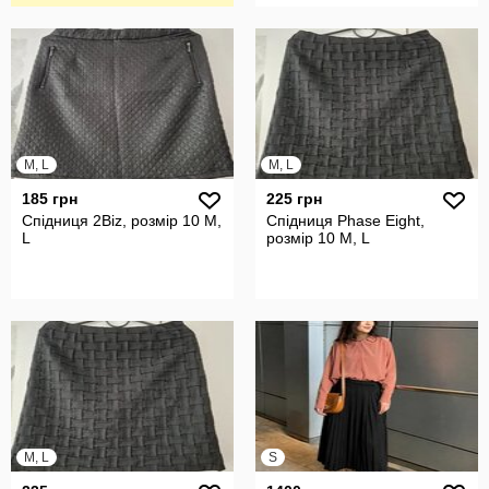
M, L
M, L
185 грн
225 грн
Спідниця 2Biz, розмір 10 М,
Спідниця Phase Eight,
L
розмір 10 М, L
M, L
S