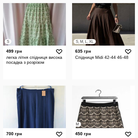
S
S, M, L, XL
499 грн
635 грн
легка літня спідниця висока
Спідниця Midi 42-44 46-48
посадка з розрізом
M
700 грн
450 грн