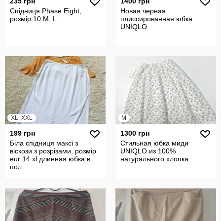
235 грн
1400 грн
Спідниця Phase Eight,
Новая черная
розмір 10 М, L
плиссированная юбка
UNIQLO
XL, XXL
M
199 грн
1300 грн
Біла спідниця максі з
Стильная юбка миди
віскози з розрізами, розмір
UNIQLO из 100%
eur 14 xl длинная юбка в
натурального хлопка
пол