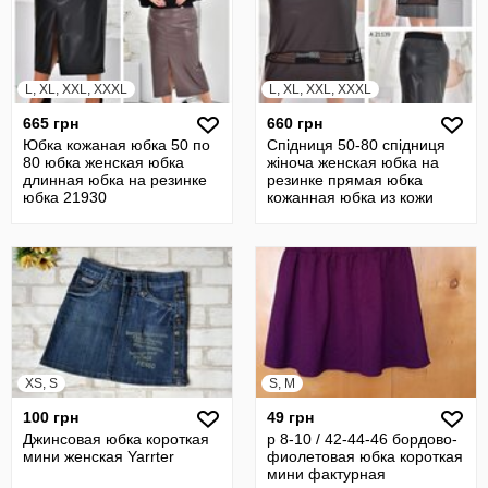
L, XL, XXL, XXXL
L, XL, XXL, XXXL
665 грн
660 грн
Юбка кожаная юбка 50 по
Спідниця 50-80 спідниця
80 юбка женская юбка
жіноча женская юбка на
длинная юбка на резинке
резинке прямая юбка
юбка 21930
кожанная юбка из кожи
21139
XS, S
S, M
100 грн
49 грн
Джинсовая юбка короткая
р 8-10 / 42-44-46 бордово-
мини женская Yarrter
фиолетовая юбка короткая
мини фактурная