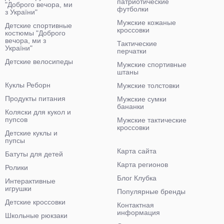
патриотические
"Доброго вечора, ми
футболки
з України"
Мужские кожаные
Детские спортивные
кроссовки
костюмы "Доброго
вечора, ми з
Тактические
України"
перчатки
Детские велосипеды
Мужские спортивные
штаны
Куклы Реборн
Мужские толстовки
Продукты питания
Мужские сумки
бананки
Коляски для кукол и
пупсов
Мужские тактические
кроссовки
Детские куклы и
пупсы
Карта сайта
Батуты для детей
Карта регионов
Ролики
Блог Клубка
Интерактивные
игрушки
Популярные бренды
Детские кроссовки
Контактная
информация
Школьные рюкзаки