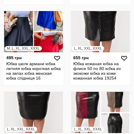
M, L, XL, XXL, XXXL
L, XL, XXL, XXXL
495 грн
655 грн
Юбка шелк армани юбка
Юбка кожаная юбка на
летняя юбка короткая юбка
флисе 50 по 80 юбка из
на запах юбка женская
экокожи юбка из кожи
юбка cпідниця 16
кожанная юбка 19254
L, XL, XXL, XXXL
L, XL, XXL, XXXL