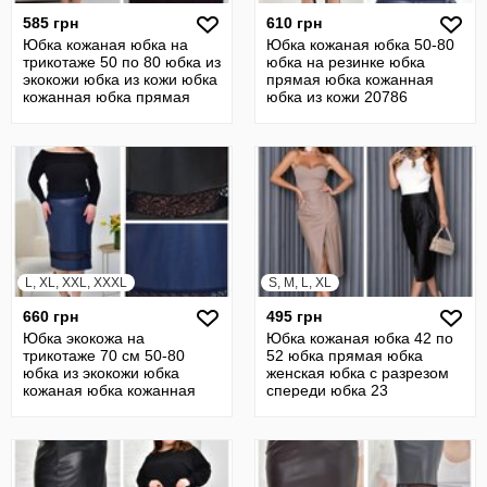
585 грн
610 грн
Юбка кожаная юбка на
Юбка кожаная юбка 50-80
трикотаже 50 по 80 юбка из
юбка на резинке юбка
экокожи юбка из кожи юбка
прямая юбка кожанная
кожанная юбка прямая
юбка из кожи 20786
22637
L, XL, XXL, XXXL
S, M, L, XL
660 грн
495 грн
Юбка экокожа на
Юбка кожаная юбка 42 по
трикотаже 70 см 50-80
52 юбка прямая юбка
юбка из экокожи юбка
женская юбка с разрезом
кожаная юбка кожанная
спереди юбка 23
юбка прямая 23532