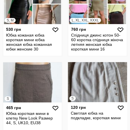
S, M
L, XL, XXL, XXXL
530 грн
760 грн
Юбка кожаная юбка
Спідниця джинс котон 50-
короткая мини юбка
60 коротка спідниця жіноча
женская юбка кожанная
летняя женская юбка
юбки женские 30
короткая мини 16
S
S
120 грн
465 грн
Светлая юбка на
Юбка короткая мини в
подкладке, короткая мини
клетку New Look Размер
44, S, UK10, EU38