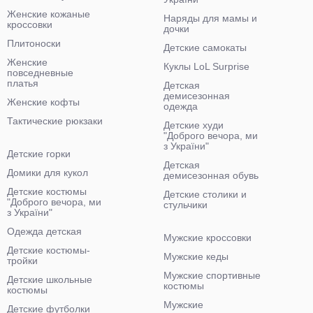
Женские кожаные
Наряды для мамы и
кроссовки
дочки
Плитоноски
Детские самокаты
Женские
Куклы LoL Surprise
повседневные
платья
Детская
демисезонная
Женские кофты
одежда
Тактические рюкзаки
Детские худи
"Доброго вечора, ми
з України"
Детские горки
Детская
Домики для кукол
демисезонная обувь
Детские костюмы
Детские столики и
"Доброго вечора, ми
стульчики
з України"
Одежда детская
Мужские кроссовки
Детские костюмы-
Мужские кеды
тройки
Мужские спортивные
Детские школьные
костюмы
костюмы
Мужские
Детские футболки