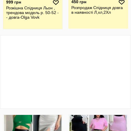
450 грн
999 грн
Розпродаж Спідниця довга
Розкішна Спідниця Льон ,
в наявності Л,хл,2Хл
трендова модель р. 50-52 -
- довга-Olga Vovk