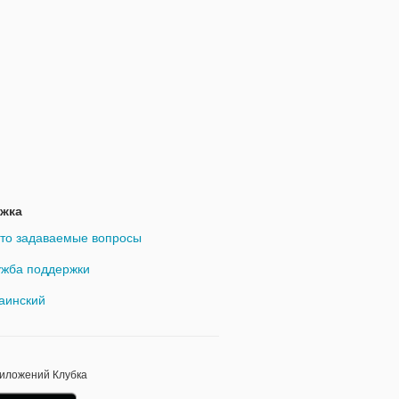
жка
то задаваемые вопросы
жба поддержки
аинский
риложений Клубка