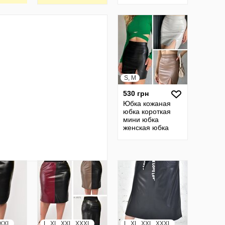
изделия 60 см
фирмы Axon пр-
во Италия, б/у
S, M
530 грн
Юбка кожаная
юбка короткая
мини юбка
женская юбка
кожанная юбки
женские 30
XXXL
L, XL, XXL, XXXL
L, XL, XXL, XXXL