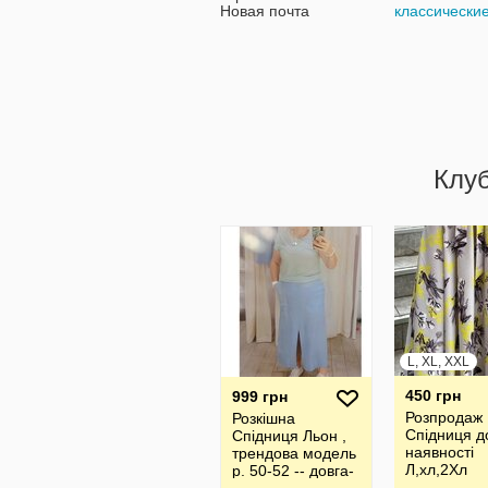
Новая почта
классически
Клу
L, XL, XXL
450 грн
999 грн
Розпродаж
Розкішна
Спідниця д
Спідниця Льон ,
наявності
трендова модель
Л,хл,2Хл
р. 50-52 -- довга-