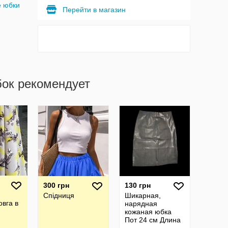
е юбки
Перейти в магазин
бок рекомендует
300 грн
130 грн
Спідниця
Шикарная,
овга в
нарядная
кожаная юбка
Пот 24 см Длина