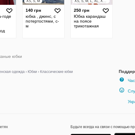
XS, S, M
XS, S, M, L, XL, XXL, XXXL
140 грн
250 грн
-годе
юбка , джинс, с
Юбка карандаш
потертостями, с-
на поясе
м
трикотажная
под
 46-
жаные юбки
Поддер
нская одежда
›
Юбки
›
Классические юбки
Час
Слу
Укр
сетях
Будьте всегда на связи с помощью п