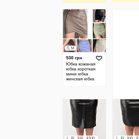
Olga Vovk
S, M
530 грн
Юбка кожаная
юбка короткая
мини юбка
женская юбка
кожанная юбки
женские 30
L, XL, XXL, XXXL
L, XL, XXL, 