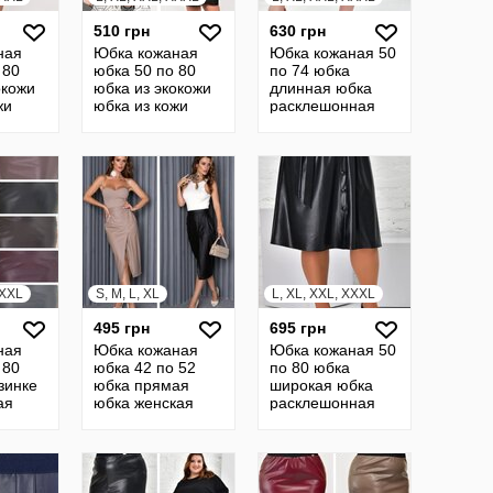
510 грн
630 грн
ная
Юбка кожаная
Юбка кожаная 50
 80
юбка 50 по 80
по 74 юбка
окожи
юбка из экокожи
длинная юбка
жи
юбка из кожи
расклешонная
бка из
кожанная юбка из
юбка кожанная
кожы
юбка на резинке
батал
XXXL
S, M, L, XL
L, XL, XXL, XXXL
495 грн
695 грн
ная
Юбка кожаная
Юбка кожаная 50
 80
юбка 42 по 52
по 80 юбка
зинке
юбка прямая
широкая юбка
ая
юбка женская
расклешонная
нная
юбка с разрезом
юбка кожанная
жи
спереди юбка 23
юбка на резинке
юбка 21942