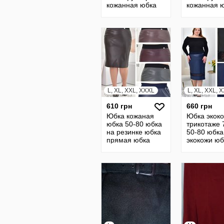
кожанная юбка
кожанная 
женская юбка 16
женская юб
L, XL, XXL, XXXL
L, XL, XXL, 
610 грн
660 грн
Юбка кожаная
Юбка экоко
юбка 50-80 юбка
трикотаже 
на резинке юбка
50-80 юбка
прямая юбка
экокожи юб
кожанная юбка из
кожаная ю
кожи 20786
кожанная 
прямая 23