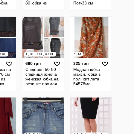
юбка
80 юбка из
Пот-33 см
ка 16
экокожи юбка из
натуральная
кожи юбка
кожа Сша
кожанная юбка
прямая 22637
XXXL
L, XL, XXL, XXXL
S, M
660 грн
325 грн
жа на
Спідниця 50-80
Модная юбка
70 см
спідниця жіноча
макси, юбка в
 из
женская юбка на
пол, хит лета,
ка
резинке прямая
54578мо
бка
юбка кожанная
юбка
юбка из кожи
532
21139