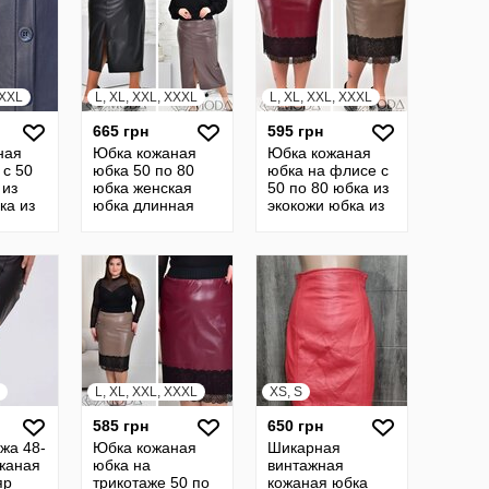
XXXL
L, XL, XXL, XXXL
L, XL, XXL, XXXL
665 грн
595 грн
ная
Юбка кожаная
Юбка кожаная
 с 50
юбка 50 по 80
юбка на флисе с
 из
юбка женская
50 по 80 юбка из
ка из
юбка длинная
экокожи юбка из
юбка на резинке
кожи юбка
юбка
юбка 21930
кожанная юбка из
кожи 19370
L, XL, XXL, XXXL
XS, S
585 грн
650 грн
жа 48-
Юбка кожаная
Шикарная
жаная
юбка на
винтажная
яр
трикотаже 50 по
кожаная юбка