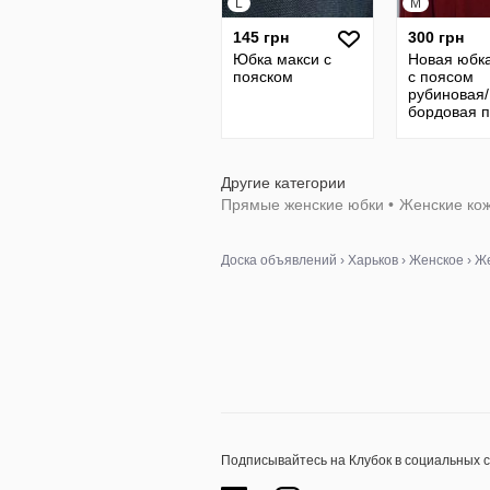
L
M
145 грн
300 грн
Юбка макси с
Новая юбка
пояском
с поясом
рубиновая/
бордовая 
замшу BHS
48р
Другие категории
Прямые женские юбки
•
Женские ко
Доска объявлений
›
Харьков
›
Женское
›
Же
Подписывайтесь на Клубок в социальных 