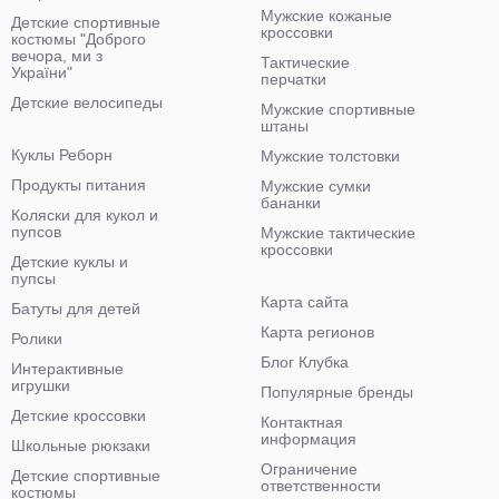
Мужские кожаные
Детские спортивные
кроссовки
костюмы "Доброго
вечора, ми з
Тактические
України"
перчатки
Детские велосипеды
Мужские спортивные
штаны
Куклы Реборн
Мужские толстовки
Продукты питания
Мужские сумки
бананки
Коляски для кукол и
пупсов
Мужские тактические
кроссовки
Детские куклы и
пупсы
Карта сайта
Батуты для детей
Карта регионов
Ролики
Блог Клубка
Интерактивные
игрушки
Популярные бренды
Детские кроссовки
Контактная
информация
Школьные рюкзаки
Ограничение
Детские спортивные
ответственности
костюмы