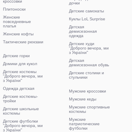
кроссовки
дочки
Плитоноски
Детские самокаты
Женские
Куклы LoL Surprise
повседневные
платья
Детская
демисезонная
Женские кофты
одежда
Тактические рюкзаки
Детские худи
"Доброго вечора, ми
з України"
Детские горки
Детская
Домики для кукол
демисезонная обувь
Детские костюмы
Детские столики и
"Доброго вечора, ми
стульчики
з України"
Одежда детская
Мужские кроссовки
Детские костюмы-
Мужские кеды
тройки
Мужские спортивные
Детские школьные
костюмы
костюмы
Мужские
Детские футболки
патриотические
"Доброго вечора, ми
футболки
з України"