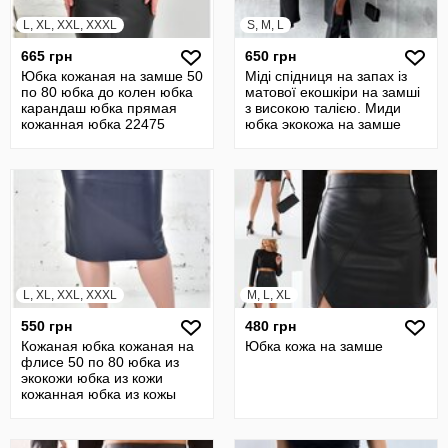
L, XL, XXL, XXXL
S, M, L
665 грн
650 грн
Юбка кожаная на замше 50
Міді спідниця на запах із
по 80 юбка до колен юбка
матової екошкіри на замші
карандаш юбка прямая
з високою талією. Миди
кожанная юбка 22475
юбка экокожа на замше
L, XL, XXL, XXXL
M, L, XL
550 грн
480 грн
Кожаная юбка кожаная на
Юбка кожа на замше
флисе 50 по 80 юбка из
экокожи юбка из кожи
кожанная юбка из кожы