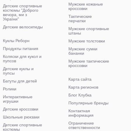
Мужские кожаные
Детские спортивные
кроссовки
костюмы "Доброго
вечора, ми з
Тактические
України"
перчатки
Детские велосипеды
Мужские спортивные
штаны
Куклы Реборн
Мужские толстовки
Продукты питания
Мужские сумки
бананки
Коляски для кукол и
пупсов
Мужские тактические
кроссовки
Детские куклы и
пупсы
Карта сайта
Батуты для детей
Карта регионов
Ролики
Блог Клубка
Интерактивные
игрушки
Популярные бренды
Детские кроссовки
Контактная
информация
Школьные рюкзаки
Ограничение
Детские спортивные
ответственности
костюмы