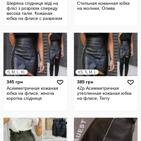
Шкіряна спідниця міді на
Стильная кожанная юбка
флісі з розрізом спереду
на молнии, Олива
висока талія. Кожаная
юбка на флисе с разрезом
S, M, L, XL
XS, S, M, L
345 грн
385 грн
Асимметричная кожаная
42р Асимметричная
юбка на флисе, жіноча
утепленная кожаная юбка
коротка спідниця
на флисе, Terry