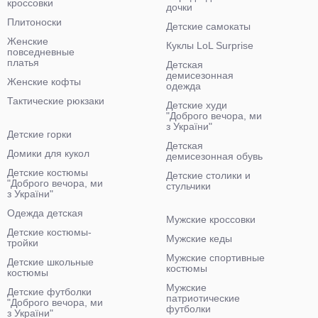
кроссовки
дочки
Плитоноски
Детские самокаты
Женские
Куклы LoL Surprise
повседневные
платья
Детская
демисезонная
Женские кофты
одежда
Тактические рюкзаки
Детские худи
"Доброго вечора, ми
з України"
Детские горки
Детская
Домики для кукол
демисезонная обувь
Детские костюмы
Детские столики и
"Доброго вечора, ми
стульчики
з України"
Одежда детская
Мужские кроссовки
Детские костюмы-
Мужские кеды
тройки
Мужские спортивные
Детские школьные
костюмы
костюмы
Мужские
Детские футболки
патриотические
"Доброго вечора, ми
футболки
з України"