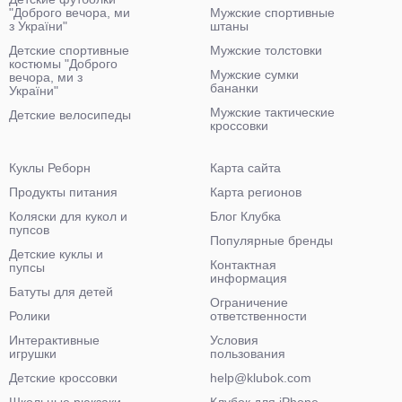
"Доброго вечора, ми
Мужские спортивные
з України"
штаны
Детские спортивные
Мужские толстовки
костюмы "Доброго
Мужские сумки
вечора, ми з
бананки
України"
Мужские тактические
Детские велосипеды
кроссовки
Куклы Реборн
Карта сайта
Продукты питания
Карта регионов
Коляски для кукол и
Блог Клубка
пупсов
Популярные бренды
Детские куклы и
Контактная
пупсы
информация
Батуты для детей
Ограничение
Ролики
ответственности
Интерактивные
Условия
игрушки
пользования
Детские кроссовки
help@klubok.com