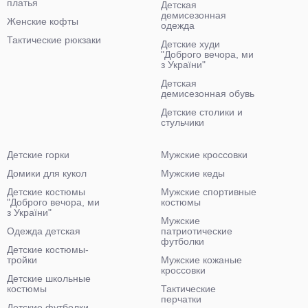
платья
Детская
демисезонная
Женские кофты
одежда
Тактические рюкзаки
Детские худи
"Доброго вечора, ми
з України"
Детская
демисезонная обувь
Детские столики и
стульчики
Детские горки
Мужские кроссовки
Домики для кукол
Мужские кеды
Детские костюмы
Мужские спортивные
"Доброго вечора, ми
костюмы
з України"
Мужские
Одежда детская
патриотические
футболки
Детские костюмы-
тройки
Мужские кожаные
кроссовки
Детские школьные
костюмы
Тактические
перчатки
Детские футболки