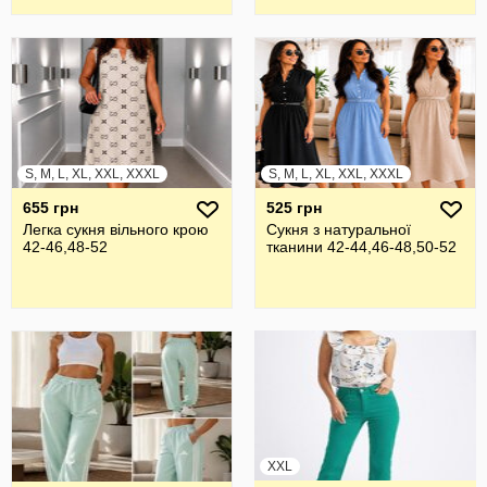
S, M, L, XL, XXL, XXXL
S, M, L, XL, XXL, XXXL
655 грн
525 грн
Легка сукня вільного крою
Сукня з натуральної
42-46,48-52
тканини 42-44,46-48,50-52
XXL