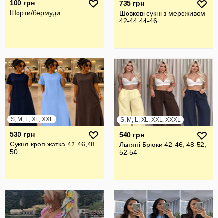
100 грн
735 грн
Шорти/бермуди
Шовкові сукні з мереживом
42-44 44-46
S, M, L, XL, XXL
S, M, L, XL, XXL, XXXL
530 грн
540 грн
Сукня креп жатка 42-46,48-
Льняні Брюки 42-46, 48-52,
50
52-54