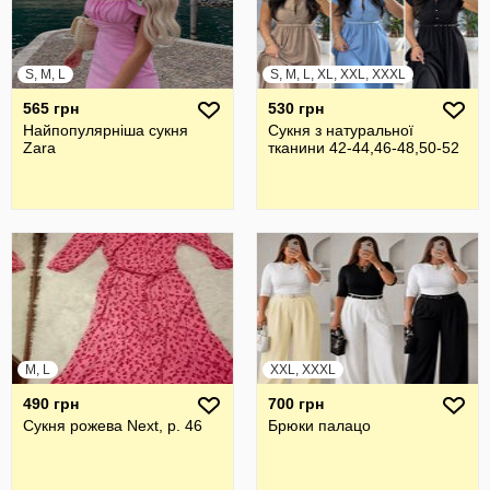
S, M, L
S, M, L, XL, XXL, XXXL
565 грн
530 грн
Найпопулярніша сукня
Сукня з натуральної
Zara
тканини 42-44,46-48,50-52
M, L
XXL, XXXL
490 грн
700 грн
Сукня рожева Next, р. 46
Брюки палацо