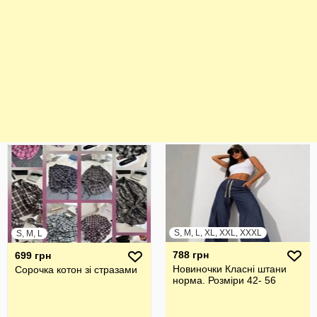
S, M, L, XL, XXL, XXXL
S, M, L
788 грн
699 грн
Новиночки Класні штани
Сорочка котон зі стразами
норма. Розміри 42- 56