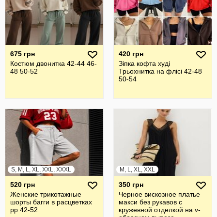
675 грн
420 грн
Костюм двонитка 42-44 46-
Зіпка кофта худі
48 50-52
Трьохнитка на флісі 42-48
50-54
S, M, L, XL, XXL, XXXL
M, L, XL, XXL
520 грн
350 грн
Женские трикотажные
Черное вискозное платье
шорты багги в расцветках
макси без рукавов с
рр 42-52
кружевной отделкой на v-