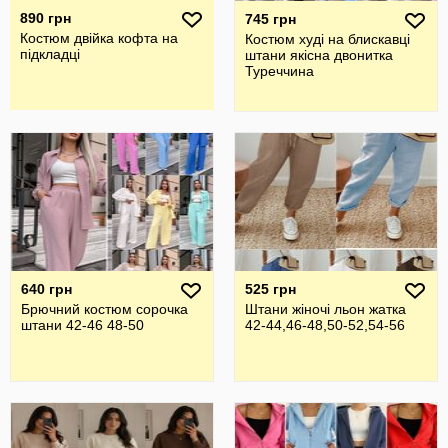
890 грн
745 грн
Костюм двійка кофта на
Костюм худі на блискавці
підкладці
штани якісна двонитка
Туреччина
640 грн
525 грн
Брючний костюм сорочка
Штани жіночі льон жатка
штани 42-46 48-50
42-44,46-48,50-52,54-56