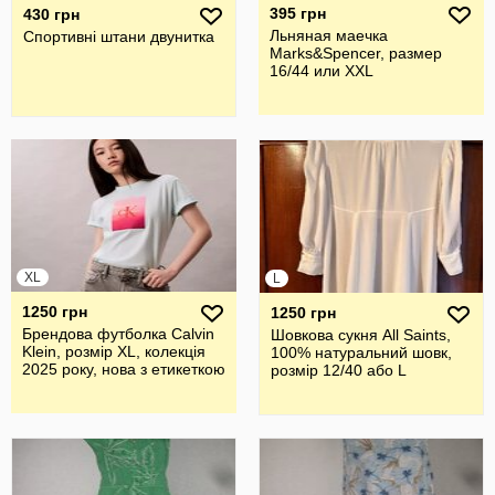
395 грн
430 грн
Льняная маечка
Спортивні штани двунитка
Marks&Spencer, размер
16/44 или XXL
XL
L
1250 грн
1250 грн
Брендова футболка Calvin
Шовкова cукня All Saints,
Klein, розмір XL, колекція
100% натуральний шовк,
2025 року, нова з етикеткою
розмір 12/40 або L