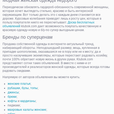
Модная женская одежда недорого
Периодически обновлять гардероб-обязанность современной женщины,
которая хочет выглядеть стильно, красиво и быть интересной
окружающим. Вот только делать это с каждым днем становится все
дороже. Курсовые колебания приводят лишь к росту цен, которые в
пользу покупателя никто не пересчитывает.
Доска бесплатных
объявлений
klubok.com дает возможность покупать качественную и
красивую одежду-новую и б/у-по супер выгодным ценам.
Бренды по суперценам
Продажа собственной одежды в интернете-актуальный тренд,
набирающий обороты. Неподошедший размер; вещь, купленная в
припадке шопоголизма, оказавшаяся не в пору или не к месту; да и
просто наскучившие экземпляры, которые перестают радовать хозяйку,
почти 100% обретают новую жизнь в других руках. Klubok.com
представляет сотни таких объявлений. В вместе с ними-и от
производителей и реализаторов женской одежды, которые всегда готовы
радовать скидками.
Напрямую от авторов объявления вы можете купить:
женские платья
;
рубашки, бузы
,
топы
;
джинсы
;
брюки
;
кофты
и
кардиганы
;
пиджаки;
махровые халаты женские
;