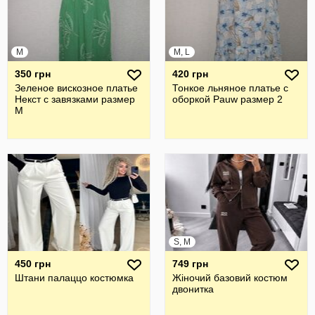
M
M, L
350 грн
420 грн
Зеленое вискозное платье
Тонкое льняное платье с
Некст с завязками размер
оборкой Pauw размер 2
М
S, M
450 грн
749 грн
Штани палаццо костюмка
Жіночий базовий костюм
двонитка