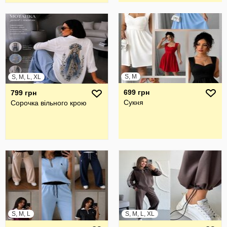
S, M
S, M, L, XL
699 грн
799 грн
Сукня
Сорочка вільного крою
S, M, L
S, M, L, XL