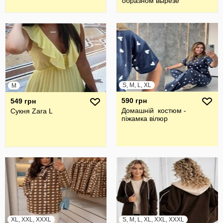
образном вырезе
S, M, L, XL
M
590 грн
549 грн
Домашній костюм -
Сукня Zara L
піжамка вілюр
XL, XXL, XXXL
S, M, L, XL, XXL, XXXL