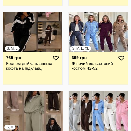
S, M, L
S, M, L, XL
769 грн
699 грн
Костюм двійка плащівка
Жіночий вельветовий
кофта на підкладці.
костюм 42-52
S, M