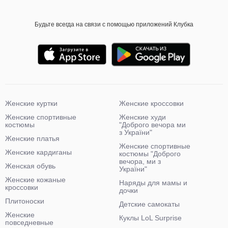
Будьте всегда на связи с помощью приложений Клубка
Женские куртки
Женские кроссовки
Женские спортивные
Женские худи
костюмы
"Доброго вечора ми
з України"
Женские платья
Женские спортивные
Женские кардиганы
костюмы "Доброго
вечора, ми з
Женская обувь
України"
Женские кожаные
Наряды для мамы и
кроссовки
дочки
Плитоноски
Детские самокаты
Женские
Куклы LoL Surprise
повседневные