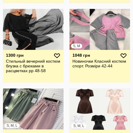
S, M
1300 грн
1048 грн
Стильный вечерний костюм
Новиночки Класний костюм
блузка с брюками в
спорт. Розміри 42-44
расцветках рр 48-58
S, M, L
S, M, L