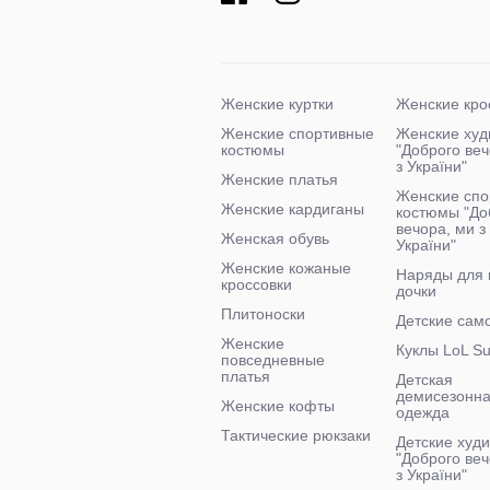
Женские куртки
Женские кро
Женские спортивные
Женские худ
костюмы
"Доброго ве
з України"
Женские платья
Женские спо
Женские кардиганы
костюмы "До
вечора, ми з
Женская обувь
України"
Женские кожаные
Наряды для
кроссовки
дочки
Плитоноски
Детские сам
Женские
Куклы LoL Su
повседневные
платья
Детская
демисезонн
Женские кофты
одежда
Тактические рюкзаки
Детские худи
"Доброго веч
з України"