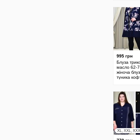
батал 2405
995 грн
Блуза трик
масло 62-7
жіноча блу
туника коф
женская д
летняя блу
батал 2412
XL, XXL, XX