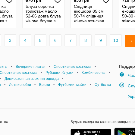
670 грн
855 грн
710 г
чка
Блуза сорочка
Спідниця
Спідн
асло
трикотаж масло
екошкіра 85 см
екошкі
а блуза
52-66 довга блуза
50-74 спідниця
50-80 
ка з
жіноча блузка з
жіноча женская
жіноч
тня
принтом літня
широкая кожаная
пряма
кая
блуза женская
юбка из кожи
юбка и
24127
экокожа 24129
экоко
3
4
5
6
7
8
9
10
→
Поддер
екты
•
Вечерние платья
•
Спортивные костюмы
•
Спортивные костюмы
•
Рубашки, блузки
•
Комбинезоны
•
Час
•
Демисезонная верхняя одежда
•
я
•
Летние юбки
•
Брюки
•
Футболки, майки
•
Футболки
Слу
Укр
сетях
Будьте всегда на связи с помощью п