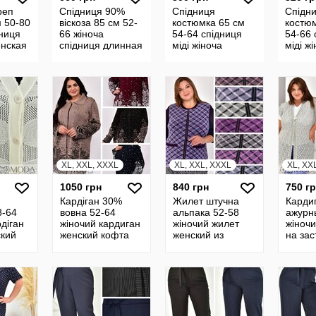
реп
Спідниця 90%
Спідниця
Спідн
м 50-80
віскоза 85 см 52-
костюмка 65 см
костю
дниця
66 жіноча
54-64 спідниця
54-66 
нская
спідниця длинная
міді жіноча
міді ж
я
женская юбка
женская юбка
женск
атал
летняя широкая
прямая миди
пряма
батал 24237
24236
24235
XL, XXL, XXXL
XL, XXL, XXXL
XL, XX
1050 грн
840 грн
750 г
Кардіган 30%
Жилет штучна
Карди
8-64
вовна 52-64
альпака 52-58
ажурн
діган
жіночий кардиган
жіночий жилет
жіночи
ский
женский кофта
женский из
на зас
а
длинная
альпаки теплый
женск
жилет
кардиган на
23828
летни
 22220
застежке 13886
22914