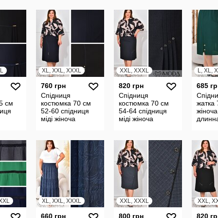
я
плаття 24217
длинные летние
штаны
батал 24220
бридж
XL
XL, XXL, XXXL
XXL, XXXL
L, XL, 
760 грн
820 грн
685 гр
Спідниця
Спідниця
Спідни
5 см
костюмка 70 см
костюмка 70 см
жатка 
ниця
52-60 спідниця
54-64 спідниця
жіноча
міді жіноча
міді жіноча
длинн
ка
женская юбка
женская юбка
юбка 
ди
прямая миди
прямая миди
широк
24231
24233
24248
XXXL
XL, XXL, XXXL
XXL, XXXL
XXL, X
660 грн
800 грн
820 гр