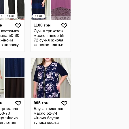
 XXL, XXXL
XXXL
рн
1100 грн
 костюмка
Сукня трикотаж
чина 50-80
масло і гіпюр 58-
 жіночи
72 сукня жіноча
 в полоску
женское платье
 полосатые
длинное летнее
 длинные
нарядное плаття
24052
рн
995 грн
иця масло
Блуза трикотаж
58-70
масло 62-74
ця жіноча
жіноча блузка
ая летняя
туника кофта
широкая
женская длинная