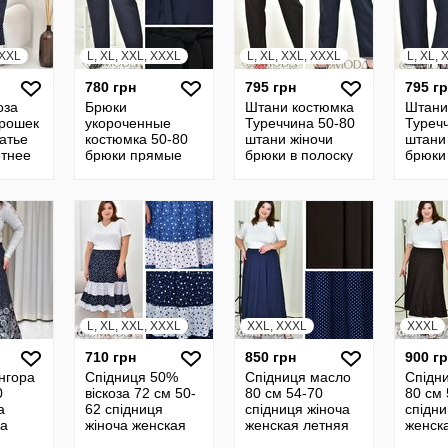
XXXL
L, XL, XXL, XXXL
L, XL, XXL, XXXL
L, XL,
780 грн
795 грн
795 г
оза
Брюки
Штани костюмка
Штани
орошек
укороченные
Туреччина 50-80
Туреч
атье
костюмка 50-80
штани жіночи
штани
етнее
брюки прямые
брюки в полоску
брюки
лаття
брюки женские
брюки полосатые
брюки
ча
брюки штаны
брюки длинные
брюки
батал 23492
20614
L, XL, XXL, XXXL
XXL, XXXL
XXXL
710 грн
850 грн
900 г
нгора
Спідниця 50%
Спідниця масло
Спідн
0
віскоза 72 см 50-
80 см 54-70
80 см 
а
62 спідниця
спідниця жіноча
спідни
ка
жіноча женская
женская летняя
женск
бка
летняя широкая
юбка широкая в
юбка 