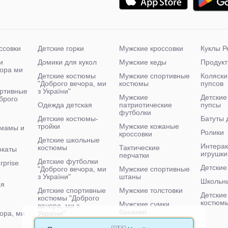
ссовки
Детские горки
Мужские кроссовки
Куклы Р
и
Домики для кукол
Мужские кеды
Продукт
чора ми
Детские костюмы
Мужские спортивные
Коляски
"Доброго вечора, ми
костюмы
пупсов
ртивные
з України"
Мужские
Детские
брого
Одежда детская
патриотические
пупсы
футболки
Детские костюмы-
Батуты 
тройки
Мужские кожаные
 мамы и
Ролики
кроссовки
Детские школьные
Интера
костюмы
Тактические
окаты
игрушки
перчатки
Детские футболки
rprise
Детские
"Доброго вечора, ми
Мужские спортивные
з України"
штаны
Школьн
ая
Детские спортивные
Мужские толстовки
Детские
костюмы "Доброго
костюм
Мужские сумки
вечора, ми з
бананки
ора, ми
України"
Мужские тактические
Детские велосипеды