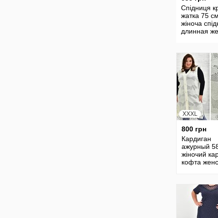
Спідниця к
жатка 75 с
жіноча спі
длинная же
юбка летня
широкая б
24238
XXXL
800 грн
Кардиган
ажурный 5
жіночий кар
кофта жен
кардиган н
пуговицах 
безрукавка