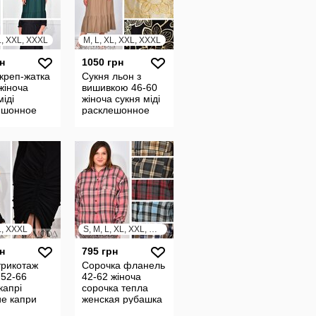
L, XXL, XXXL
M, L, XL, XXL, XXXL
н
1050 грн
креп-жатка
Сукня льон з
жіноча
вишивкою 46-60
міді
жіноча сукня міді
ешонное
расклешонное
е женское
платье женское
е миди
платье миди
 24199
плаття 24203
L, XXXL
S, M, L, XL, XXL, XXXL
н
795 грн
трикотаж
Сорочка фланель
 52-66
42-62 жіноча
капрі
сорочка тепла
ие капри
женская рубашка
 короткие
теплая рубашка