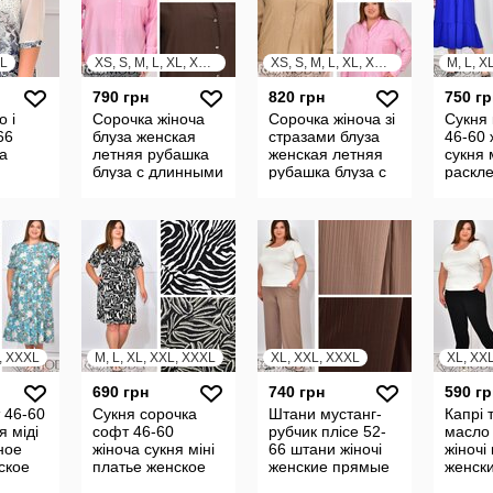
XL
XS, S, M, L, XL, XXL, XXXL
XS, S, M, L, XL, XXL, XXXL
M, L, X
790 грн
820 грн
750 гр
о і
Сорочка жіноча
Сорочка жіноча зі
Сукня 
66
блуза женская
стразами блуза
46-60 
за
летняя рубашка
женская летняя
сукня 
блуза с длинными
рубашка блуза с
раскл
луза с
рукавами блузка
длинными
плать
24193
рукавами блузка
плать
лузка
24196
плаття
L, XXXL
M, L, XL, XXL, XXXL
XL, XXL, XXXL
XL, XX
690 грн
740 грн
590 гр
 46-60
Сукня сорочка
Штани мустанг-
Капрі 
я міді
софт 46-60
рубчик плісе 52-
масло
ное
жіноча сукня міні
66 штани жіночі
жіночі 
ское
платье женское
женские прямые
женск
тье
платье мини
брюки штаны
брюки