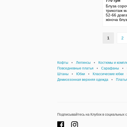
770 грн
Блуза соро
трикотаж м
52-66 довг
жіноча блуз
принтом лі
блуза женс
24125
1
2
Кофты
•
Леггинсы
•
Костюмы и компл
Повседневные платья
•
Сарафаны
•
Штаны
•
Юбки
•
Классические юбки
Демисезонная верхняя одежда
•
Плать
Подписывайтесь на Клубок в социальных 