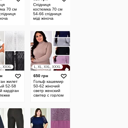
иця
Спідниця
мка 70 см
костюмка 70 см
спідниця
54-66 спідниця
іноча
міді жіноча
ая юбка
женская юбка
я миди
прямая миди
24234
L, XXXL
L, XL, XXL, XXXL
рн
650 грн
ган жилет
Гольф кашемир
ый 52-58
50-62 жіночий
й кардіган
светр женский
тежке
свитер с горлом
ий кардиган
свитер теплый
й кофта
кофта 11515