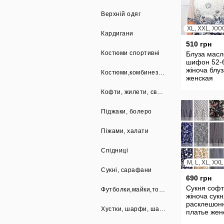
Верхній одяг
XL, XXL, XX
Кардигани
510 грн
Костюми спортивні
Блуза масл
шифон 52-
жіноча блу
Костюми,комбинезони
женская
нарядная б
Кофти, жилети, светри
длинными
рукавами б
24192
Піджаки, болеро
Піжами, халати
Спідниці
M, L, XL, XX
Сукні, сарафани
690 грн
Сукня софт
Футболки,майки,топи
жіноча сукн
расклешон
Хустки, шарфи, шапки
платье жен
летнее пла