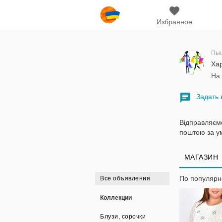
Избранное
Пыш
Хар
На
Задать 
Відправляємо
поштою за у
МАГАЗИН
По популяр
Все объявления
Коллекции
Блузи, сорочки