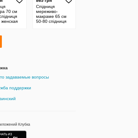
рн
865 грн
иця
Спідниця
ра 70 см
мереживо-
спідниця
макраме 65 см
а женская
50-80 спідниця
я кожаная
жіноча женская
з кожи
прямая юбка
жа 24130
24131
жка
то задаваемые вопросы
жба поддержки
аинский
риложений Клубка