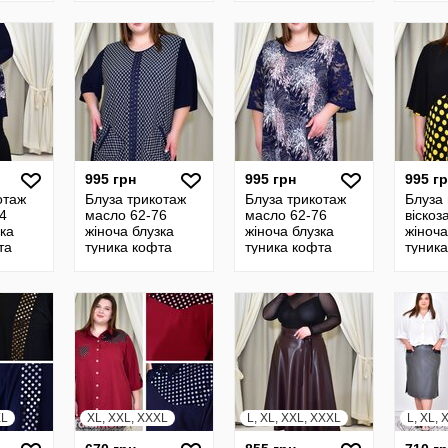
4
юбка цветная
горошек 24056
24058
батал 23599
995 грн
995 грн
995 г
отаж
Блуза трикотаж
Блуза трикотаж
Блуза
4
масло 62-76
масло 62-76
віскоз
зка
жіноча блузка
жіноча блузка
жіноча
та
туника кофта
туника кофта
туник
линная
женская длинная
женская длинная
женск
за
летняя блуза
летняя блуза
летняя
0
батал 24121
батал 24122
батал
XL
XL, XXL, XXXL
L, XL, XXL, XXXL
L, XL,