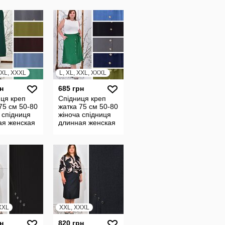
 на резинке
сорочка в клетку
ы 24222
24223
XXL, XXXL
L, XL, XXL, XXXL
н
685 грн
ця креп
Спідниця креп
75 см 50-80
жатка 75 см 50-80
 спідниця
жіноча спідниця
ая женская
длинная женская
летняя
юбка летняя
ая батал
широкая батал
24242
XXL
XXL, XXXL
н
820 грн