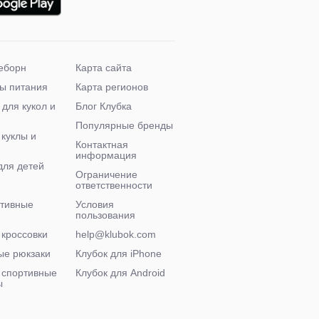
еборн
Карта сайта
ы питания
Карта регионов
 для кукол и
Блог Клубка
Популярные бренды
 куклы и
Контактная
информация
для детей
Ограничение
ответственности
ктивные
Условия
пользования
 кроссовки
help@klubok.com
ые рюкзаки
Клубок для iPhone
 спортивные
Клубок для Android
ы