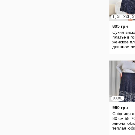
L, XL, XXL, 
895 грн
Сукня виск
платье в г
женское пл
длинное л
нарядное п
сукня жіно
22763
XXXL
990 грн
Спідниця а
80 см 58-7
жіноча юбк
теплая юб
длинная ю