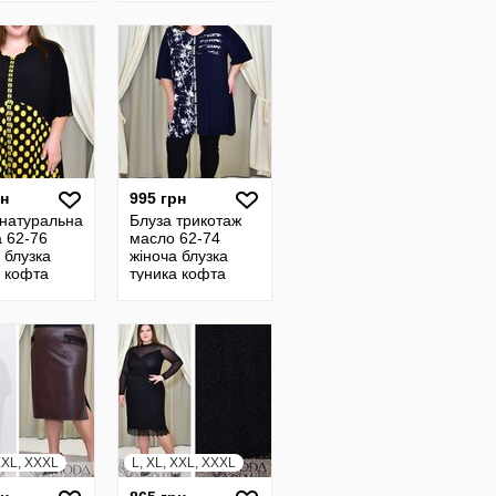
летняя блуза
батал 24119
рн
995 грн
 натуральна
Блуза трикотаж
а 62-76
масло 62-74
 блузка
жіноча блузка
а кофта
туника кофта
ая длинная
женская длинная
 блуза
летняя блуза
 24123
батал 24124
 XXL, XXXL
L, XL, XXL, XXXL