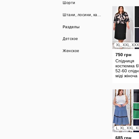
миди платт
Шорти
24207
Штани, лосини, капрі
Разделы
Детское
XL, XXL, XX
Женское
750 грн
Спідниця
костюмка 6
52-60 спід
міді жіноча
женская юб
прямая ми
24229
L, XL, XXL, 
685 грн