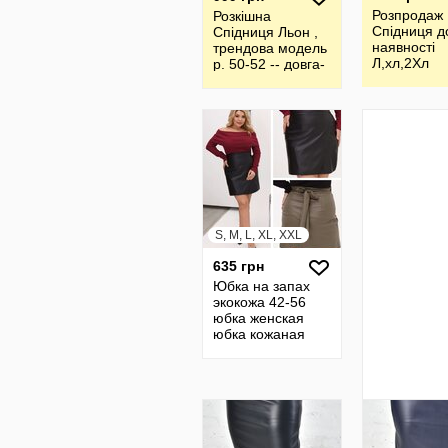
Розпродаж
Розкішна
Спідниця д
Спідниця Льон ,
наявності
трендова модель
Л,хл,2Хл
р. 50-52 -- довга-
Olga Vovk
S, M, L, XL, XXL
635 грн
Юбка на запах
экокожа 42-56
юбка женская
юбка кожаная
юбка прямая
короткая мини
черная батал 7