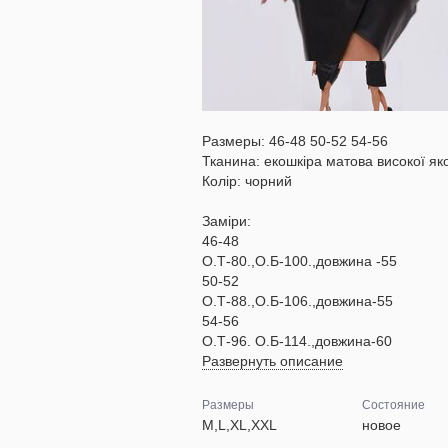
Размеры: 46-48 50-52 54-56
Тканина: екошкіра матова високої яко
Колір: чорний
Заміри:
46-48
О.Т-80.,О.Б-100.,довжина -55
50-52
О.Т-88.,О.Б-106.,довжина-55
54-56
О.Т-96. О.Б-114.,довжина-60
Развернуть описание
Размеры
Состояние
M,L,XL,XXL
новое