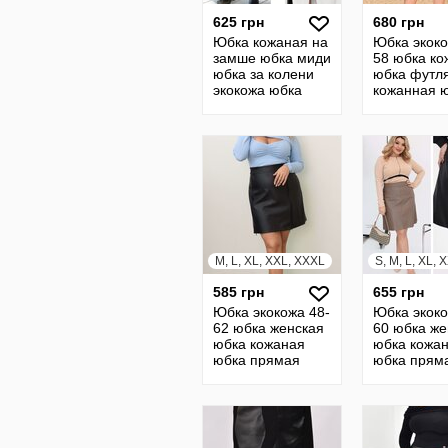
625 грн
680 грн
Юбка кожаная на
Юбка экоко
замше юбка миди
58 юбка ко
юбка за колени
юбка футл
экокожа юбка
кожанная 
кожанная юбка
женская юб
18
M, L, XL, XXL, XXXL
585 грн
655 грн
Юбка экокожа 48-
Юбка экоко
62 юбка женская
60 юбка же
юбка кожаная
юбка кожа
юбка прямая
юбка прям
короткая мини
короткая м
черная батал 7
черная бат