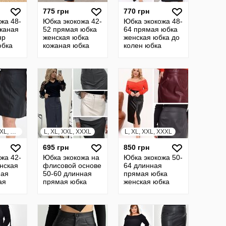
775 грн
770 грн
жа 48-
Юбка экокожа 42-
Юбка экокожа 48-
жаная
52 прямая юбка
64 прямая юбка
яр
женская юбка
женская юбка до
юбка
кожаная юбка
колен юбка
ка 16
карандаш 23
кожаная батал 7
S, M, L, XL, XXL, XXXL
L, XL, XXL, XXXL
L, XL, XXL, XXXL
695 грн
850 грн
жа 42-
Юбка экокожа на
Юбка экокожа 50-
нская
флисовой основе
64 длинная
ная
50-60 длинная
прямая юбка
ая
прямая юбка
женская юбка
ини
женская юбка
кожаная батал 7
ал 7
кожаная батал 7
83071