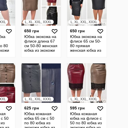
XXXL
L, XL, XXL, XXXL
L, XL, XXL, XXXL
650 грн
650 грн
бка
Юбка экокожа на
Юбка экокожа на
флисе длина 67
флисе 65 см 50-
о 80
см 50-80 женская
80 прямая
окожи
юбка из экокожи
женская юбка из
жи
юбка из кожи
экокожи юбка
бка из
кожаная батал
теплая кожаная
19374
батал 23318
XXXL
L, XL, XXL, XXXL
L, XL, XXL, XXXL
625 грн
595 грн
ная
Юбка кожаная
Юбка кожаная
 с 50
юбка 65 см с 50
юбка на флисе с
 из
по 80 юбка из
50 по 80 юбка из
ка из
экокожи юбка из
экокожи юбка из