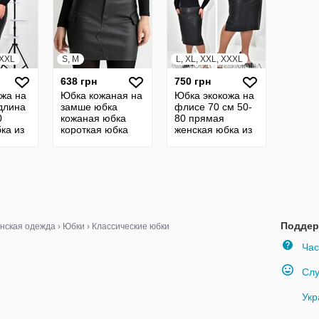
XXXL
S, M
L, XL, XXL, XXXL
638 грн
750 грн
жа на
Юбка кожаная на
Юбка экокожа на
длина
замше юбка
флисе 70 см 50-
0
кожаная юбка
80 прямая
ка из
короткая юбка
женская юбка из
ка из
мини юбка
экокожи
ая
кожанная 18
карандаш
0
кожаная батал
23316
Поддер
нская одежда
›
Юбки
›
Классические юбки
Час
Слу
Укр