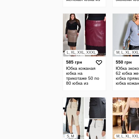
экокожи кожаная
кожи юбка
батал 23372
кожанная 
19249
L, XL, XXL, XXXL
M, L, XL, XX
585 грн
550 грн
Юбка кожаная
Юбка экоко
юбка на
62 юбка же
трикотаже 50 по
юбка прям
80 юбка из
юбка кожа
экокожи юбка из
юбка корот
кожи юбка
юбка мини
кожанная юбка
прямая 22637
S, M
M, L, XL, XX