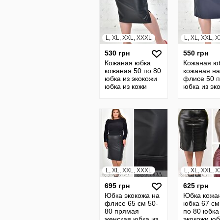
L, XL, XXL, XXXL
L, XL, XXL, 
530 грн
550 грн
Кожаная юбка
Кожаная ю
кожаная 50 по 80
кожаная на
юбка из экокожи
флисе 50 п
юбка из кожи
юбка из эк
кожанная юбка из
юбка из ко
кожы юбка на
кожанная ю
резинке
кожы
L, XL, XXL, XXXL
L, XL, XXL, 
695 грн
625 грн
Юбка экокожа на
Юбка кожа
флисе 65 см 50-
юбка 67 см
80 прямая
по 80 юбка
женская юбка из
экокожи юб