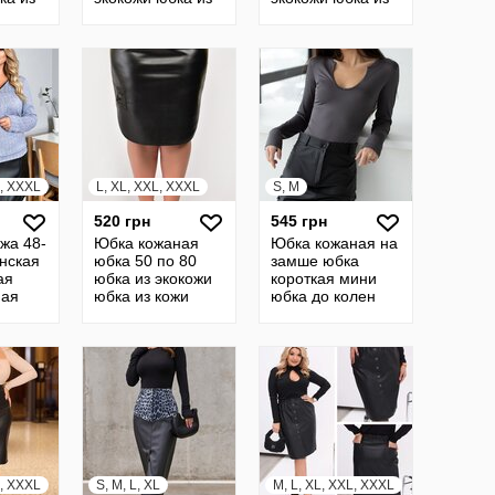
кожи юбка
кожи юбка
юбка
кожанная юбка
кожанная юбка из
20785
кожи 19370
L, XXXL
L, XL, XXL, XXXL
S, M
520 грн
545 грн
жа 48-
Юбка кожаная
Юбка кожаная на
нская
юбка 50 по 80
замше юбка
ая
юбка из экокожи
короткая мини
ная
юбка из кожи
юбка до колен
кая
кожанная юбка из
экокожа юбка
 16
кожы
кожанная юбка
18
L, XXXL
S, M, L, XL
M, L, XL, XXL, XXXL