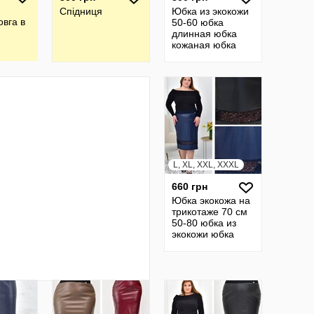
Спідниця
Юбка из экокожи
овга в
50-60 юбка
длинная юбка
кожаная юбка
женская юбка
черная cпідниця
батал 7
L, XL, XXL, XXXL
660 грн
Юбка экокожа на
трикотаже 70 см
50-80 юбка из
экокожи юбка
кожаная юбка
кожанная юбка
прямая 23532