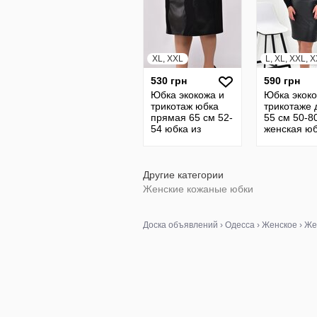
XL, XXL
L, XL, XXL, 
530 грн
590 грн
Юбка экокожа и
Юбка экоко
трикотаж юбка
трикотаже 
прямая 65 см 52-
55 см 50-8
54 юбка из
женская юб
экокожи юбка из
экокожи юб
кожи кожаная
кожи кожан
юбка 14740
батал 2331
Другие категории
Женские кожаные юбки
Доска объявлений
›
Одесса
›
Женское
›
Же