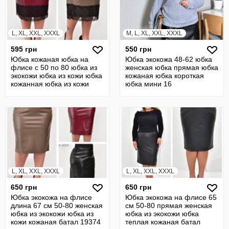
L, XL, XXL, XXXL
M, L, XL, XXL, XXXL
595 грн
550 грн
Юбка кожаная юбка на
Юбка экокожа 48-62 юбка
флисе с 50 по 80 юбка из
женская юбка прямая юбка
экокожи юбка из кожи юбка
кожаная юбка короткая
кожанная юбка из кожи
юбка мини 16
19370
L, XL, XXL, XXXL
L, XL, XXL, XXXL
650 грн
650 грн
Юбка экокожа на флисе
Юбка экокожа на флисе 65
длина 67 см 50-80 женская
см 50-80 прямая женская
юбка из экокожи юбка из
юбка из экокожи юбка
кожи кожаная батал 19374
теплая кожаная батал