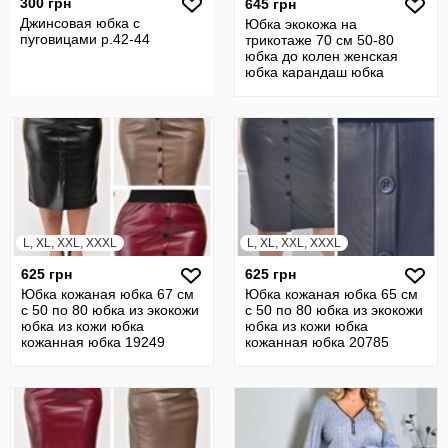
300 грн
645 грн
Джинсовая юбка с
Юбка экокожа на
пуговицами р.42-44
трикотаже 70 см 50-80
юбка до колен женская
юбка карандаш юбка
прямая кожаная 22431
L, XL, XXL, XXXL
L, XL, XXL, XXXL
625 грн
625 грн
Юбка кожаная юбка 67 см
Юбка кожаная юбка 65 см
с 50 по 80 юбка из экокожи
с 50 по 80 юбка из экокожи
юбка из кожи юбка
юбка из кожи юбка
кожанная юбка 19249
кожанная юбка 20785