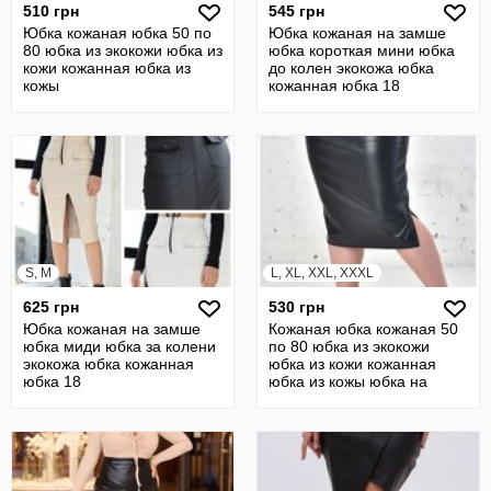
510 грн
545 грн
Юбка кожаная юбка 50 по
Юбка кожаная на замше
80 юбка из экокожи юбка из
юбка короткая мини юбка
кожи кожанная юбка из
до колен экокожа юбка
кожы
кожанная юбка 18
S, M
L, XL, XXL, XXXL
625 грн
530 грн
Юбка кожаная на замше
Кожаная юбка кожаная 50
юбка миди юбка за колени
по 80 юбка из экокожи
экокожа юбка кожанная
юбка из кожи кожанная
юбка 18
юбка из кожы юбка на
резинке