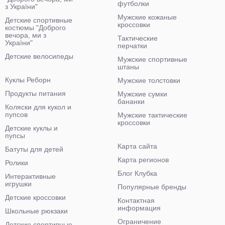
футболки
з України"
Мужские кожаные
Детские спортивные
кроссовки
костюмы "Доброго
вечора, ми з
Тактические
України"
перчатки
Детские велосипеды
Мужские спортивные
штаны
Куклы Реборн
Мужские толстовки
Продукты питания
Мужские сумки
бананки
Коляски для кукол и
пупсов
Мужские тактические
кроссовки
Детские куклы и
пупсы
Карта сайта
Батуты для детей
Карта регионов
Ролики
Блог Клубка
Интерактивные
игрушки
Популярные бренды
Детские кроссовки
Контактная
информация
Школьные рюкзаки
Ограничение
Детские спортивные