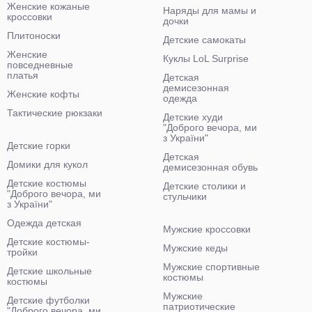
Женские кожаные
Наряды для мамы и
кроссовки
дочки
Плитоноски
Детские самокаты
Женские
Куклы LoL Surprise
повседневные
платья
Детская
демисезонная
Женские кофты
одежда
Тактические рюкзаки
Детские худи
"Доброго вечора, ми
з України"
Детские горки
Детская
Домики для кукол
демисезонная обувь
Детские костюмы
Детские столики и
"Доброго вечора, ми
стульчики
з України"
Одежда детская
Мужские кроссовки
Детские костюмы-
Мужские кеды
тройки
Мужские спортивные
Детские школьные
костюмы
костюмы
Мужские
Детские футболки
патриотические
"Доброго вечора, ми