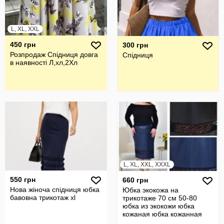
L, XL, XXL
450 грн
300 грн
Розпродаж Спідниця довга
Спідниця
в наявності Л,хл,2Хл
L, XL, XXL, XXXL
550 грн
660 грн
Нова жіноча спідниця юбка
Юбка экокожа на
бавовна трикотаж xl
трикотаже 70 см 50-80
юбка из экокожи юбка
кожаная юбка кожанная
юбка прямая 23532