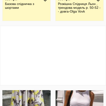
Базова спідничка з
Розкішна Спідниця Льон ,
шортами
трендова модель р. 50-52 -
- довга-Olga Vovk