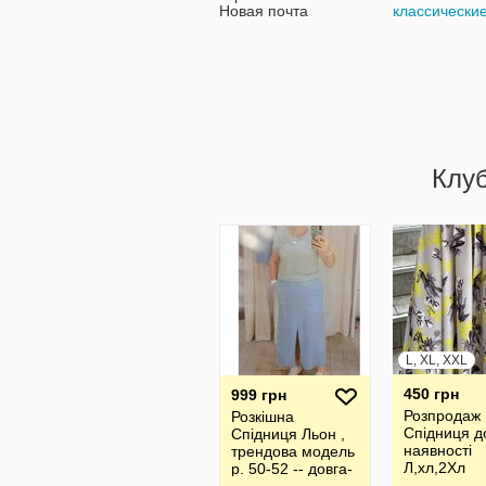
Новая почта
классически
Клу
L, XL, XXL
450 грн
999 грн
Розпродаж
Розкішна
Спідниця д
Спідниця Льон ,
наявності
трендова модель
Л,хл,2Хл
р. 50-52 -- довга-