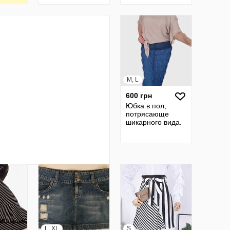
s-xl, Украина
M, L
600 грн
Юбка в пол,
потрясающе
шикарного вида.
L, XL
S