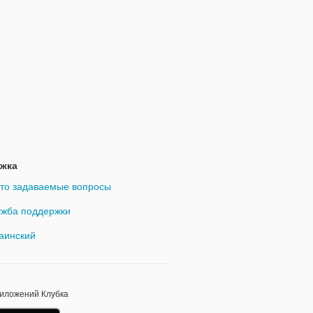
жка
то задаваемые вопросы
жба поддержки
аинский
риложений Клубка