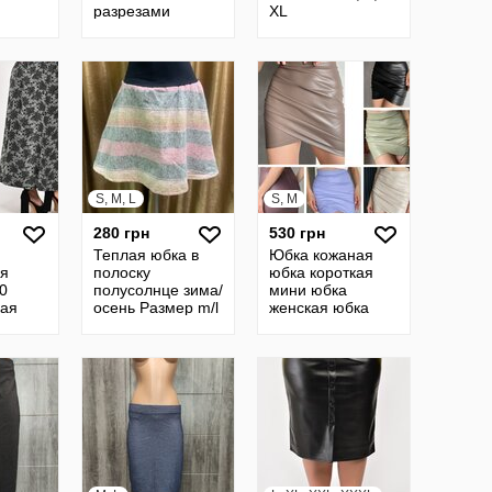
разрезами
XL
S, M, L
S, M
280 грн
530 грн
Теплая юбка в
Юбка кожаная
ая
полоску
юбка короткая
0
полусолнце зима/
мини юбка
кая
осень Размер m/l
женская юбка
ка
кожанная юбки
бка
женские 30
 в пол