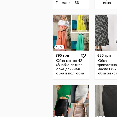
Германия. 36
резинка
евро
S, M
795 грн
680 грн
Юбка коттон 42-
Юбка
48 юбка летняя
трикотажн
юбка длинная
масло 68-7
юбка в пол юбка
юбка женс
с кружевом юбка
летняя юб
хлопковая хлопок
длинная ю
1
макси юбка
15761