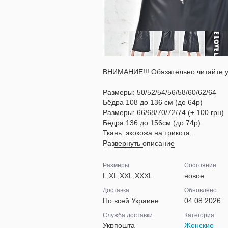
ВНИМАНИЕ!!! Обязательно читайте ус
Размеры: 50/52/54/56/58/60/62/64
Бёдра 108 до 136 см (до 64р)
Размеры: 66/68/70/72/74 (+ 100 грн)
Бёдра 136 до 156см (до 74р)
Ткань: экокожа на трикота...
Развернуть описание
Размеры
Состояние
L,XL,XXL,XXXL
новое
Доставка
Обновлено
По всей Украине
04.08.2026
Служба доставки
Категория
Укрпошта
Женские