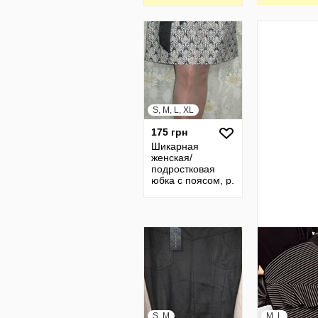
Olga Vovk
S, M, L, XL
175 грн
Шикарная
женская/
подростковая
юбка с поясом, р.
s-xl, Украина
S, M
M, L