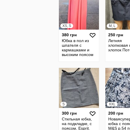
XS, S
M, L
380 грн
250 грн
Юбка в пол из
Летняя
шпателя с
хлопковая 
кармашками и
хлопок Пот
высоким поясом
XS-S
S
XXL
300 грн
200 грн
Стильная юбка,
Новаясупер
на подкладке, с
юбка с поя
поясом, Еsprit.
M&S р.54 п