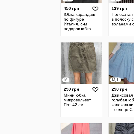
450 грн
139 грн
Юбка карандаш
Полосатая
по фигуре
в полоску с
Италия, с-м
воланами о
подарок юбка
трикотаж шерсть
M
M, L
250 грн
250 грн
Мини юбка
Джинсовая
микровельвет
голубая юб
Пот-42 см
колокольчи
- солнце Ca
Klein