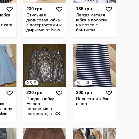
230 грн
185 грн
 юбка
Стильная
Легкая летняя
джинсовая юбка
юбка в полоску
т zara
с потертостями и
на поясе с
дырками от New
бантиком
Look
XS, S
M, L, XL
220 грн
300 грн
Продаю юбку
Полосатая юбка
ка
Esmara
в пол
к полу
полностью в
lvin
паеточках, р. XS-
S 42-44