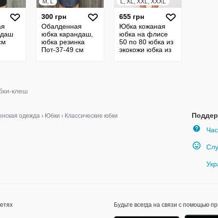
M, L
L, XL, XXL, XXXL
300 грн
655 грн
ая
Обалденная
Юбка кожаная
ндаш
юбка карандаш,
юбка на флисе
см
юбка резинка
50 по 80 юбка из
Пот-37-49 см
экокожи юбка из
кожи кожанная
юбка 19254
бки-клеш
Поддер
нская одежда
›
Юбки
›
Классические юбки
Час
Слу
Укр
сетях
Будьте всегда на связи с помощью п