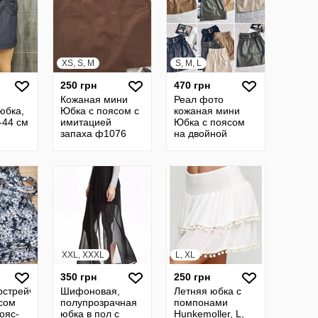
XS, S, M
S, M, L
250 грн
470 грн
Кожаная мини
Реал фото
юбка,
Юбка с поясом с
кожаная мини
-44 см
имитацией
Юбка с поясом
запаха ф1076
на двойной
пряжке ф5840
XXL, XXXL
L, XL
350 грн
250 грн
стрейч.
Шифоновая,
Летняя юбка с
сом
полупрозрачная
помпонами
ояс-
юбка в пол с
Hunkemoller, L,