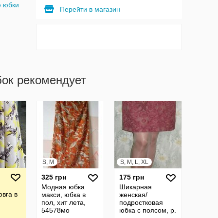
е юбки
Перейти в магазин
бок рекомендует
S, M
S, M, L, XL
325 грн
175 грн
Модная юбка
Шикарная
овга в
макси, юбка в
женская/
пол, хит лета,
подростковая
54578мо
юбка с поясом, р.