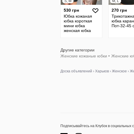
S, M
M, L
530 грн
270 грн
Юбка кожаная
Трикотажн
юбка короткая
юбка кара
мини юбка
Пот-32-45 
женская юбка
кожанная юбки
женские 30
Другие категории
Женские кожаные юбки
•
Женские ю
Доска объявлений
›
Харьков
›
Женское
›
Же
Подписывайтесь на Клубок в социальных 