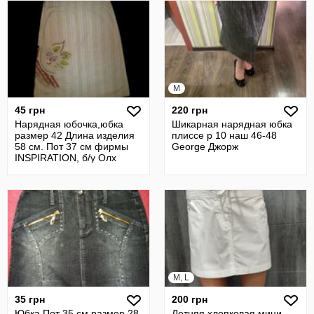
M
45 грн
220 грн
Нарядная юбочка,юбка
Шикарная нарядная юбка
размер 42 Длина изделия
плиссе р 10 наш 46-48
58 см. Пот 37 см фирмы
George Джорж
INSPIRATION, б/у Олх
Доставка
M, L
35 грн
200 грн
Юбка Пот 35 см размер 28
Летняя хлопковая мини