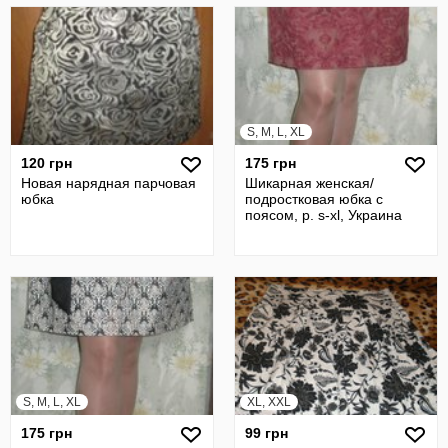
S, M, L, XL
120 грн
175 грн
Новая нарядная парчовая
Шикарная женская/
юбка
подростковая юбка с
поясом, р. s-xl, Украина
S, M, L, XL
XL, XXL
175 грн
99 грн