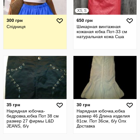
XS, S
300 грн
650 грн
Спідниця
Шикарная винтажная
кожаная юбка Пот-33 см
натуральная кожа Сша
35 грн
30 грн
Нарядная юбочка-
Нарядная юбочка,юбка
бедровка,юбка Пот 38 см
размер 46 Длина изделия
размер 27 фирмы L&D
81см. Пот 36см, б/у Олх
JEANS, б/у
Доставка