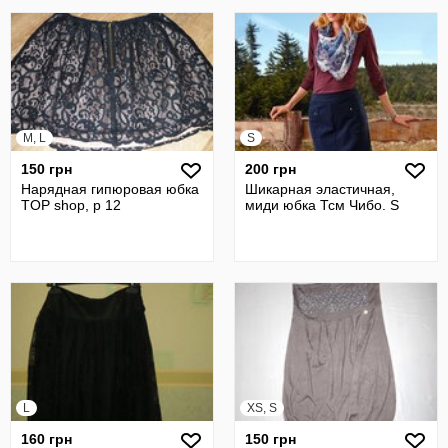
M, L
S
150 грн
200 грн
Нарядная гипюровая юбка
Шикарная эластичная,
TOP shop, р 12
миди юбка Тсм Чибо. S
L
XS, S
160 грн
150 грн