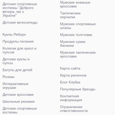
Мужские кожаные
Детские спортивные
кроссовки
костюмы "Доброго
вечора, ми з
Тактические
України"
перчатки
Детские велосипеды
Мужские спортивные
штаны
Куклы Реборн
Мужские толстовки
Продукты питания
Мужские сумки
бананки
Коляски для кукол и
пупсов
Мужские тактические
кроссовки
Детские куклы и
пупсы
Карта сайта
Батуты для детей
Карта регионов
Ролики
Блог Клубка
Интерактивные
игрушки
Популярные бренды
Детские кроссовки
Контактная
информация
Школьные рюкзаки
Ограничение
Детские спортивные
ответственности
костюмы