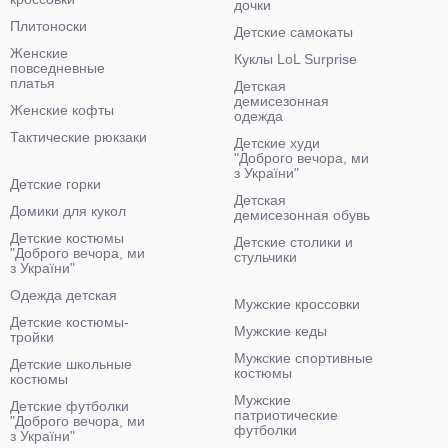
дочки
Плитоноски
Детские самокаты
Женские
Куклы LoL Surprise
повседневные
платья
Детская
демисезонная
Женские кофты
одежда
Тактические рюкзаки
Детские худи
"Доброго вечора, ми
з України"
Детские горки
Детская
Домики для кукол
демисезонная обувь
Детские костюмы
Детские столики и
"Доброго вечора, ми
стульчики
з України"
Одежда детская
Мужские кроссовки
Детские костюмы-
Мужские кеды
тройки
Мужские спортивные
Детские школьные
костюмы
костюмы
Мужские
Детские футболки
патриотические
"Доброго вечора, ми
футболки
з України"