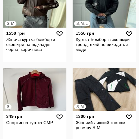
S, M
S, M, L
1550 грн
1550 грн
Жіноча куртка-бомбер з
Куртка-Бомбер із екошкіри
екошкіри на підкладці
тренд, який не виходить з
чорна, коричнева
моди
S
S, M
349 грн
1300 грн
Спортивна куртка CMP
Жіночий лижний костюм
розміру S-M