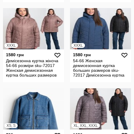
XXXL
XXXL
1580 грн
1580 грн
Демісезонна куртка жіноча
54-66 Женская
54-66 розміри sku-72017
демисезонная куртка
Женская демисезонная
больших размеров sku-
куртка больших размеров
72017 Демісезонна куртка
жіноча батал
XS, S
XL, XXL, XXXL