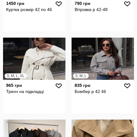
1450 грн
790 грн
Куртка розмір 42 по 46
Вітровка р 42-48
S, M, L, XL
S, M, L
965 грн
835 грн
Тренч на підкладці
Бомбер р 42 46