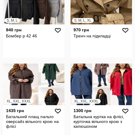
S, M, L
S, M, L, XL
840 грн
970 грн
Бомбер р 42 46
Тренч на підкладці
XL, XXL, XXXL
XL, XXL, XXXL
1435 грн
1300 грн
Батальний плащ пальто
Батальна куртка на флісі,
оверсайз вільного крою на
курточка вільного крою з
флісі
капюшоном