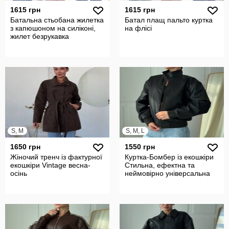
1615 грн
1615 грн
Батальна стьобана жилетка
Батал плащ пальто куртка
з капюшоном на силіконі,
на флісі
жилет безрукавка
S, M
S, M, L
1650 грн
1550 грн
Жіночий тренч із фактурної
Куртка-Бомбер із екошкіри
екошкіри Vintage весна-
Стильна, ефектна та
осінь
неймовірно універсальна