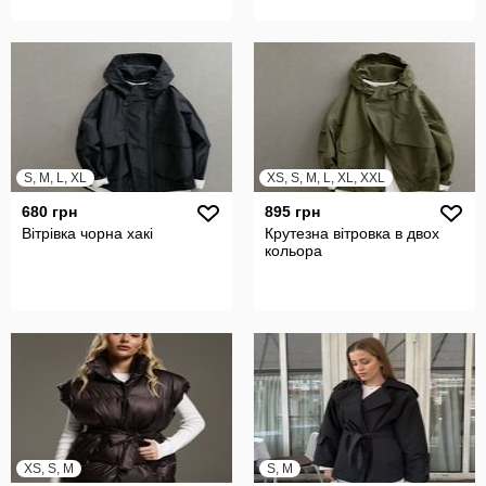
S, M, L, XL
XS, S, M, L, XL, XXL
680 грн
895 грн
Вітрівка чорна хакі
Крутезна вітровка в двох
кольора
XS, S, M
S, M