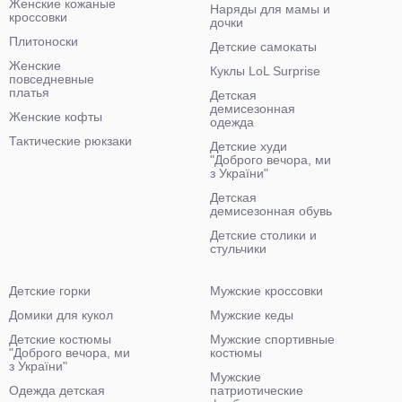
Женские кожаные
Наряды для мамы и
кроссовки
дочки
Плитоноски
Детские самокаты
Женские
Куклы LoL Surprise
повседневные
платья
Детская
демисезонная
Женские кофты
одежда
Тактические рюкзаки
Детские худи
"Доброго вечора, ми
з України"
Детская
демисезонная обувь
Детские столики и
стульчики
Детские горки
Мужские кроссовки
Домики для кукол
Мужские кеды
Детские костюмы
Мужские спортивные
"Доброго вечора, ми
костюмы
з України"
Мужские
Одежда детская
патриотические