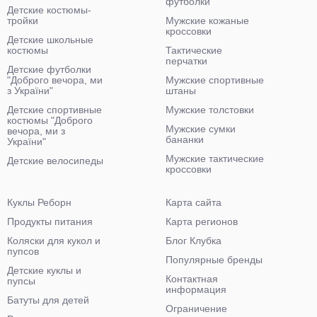
футболки
Детские костюмы-
тройки
Мужские кожаные
кроссовки
Детские школьные
костюмы
Тактические
перчатки
Детские футболки
"Доброго вечора, ми
Мужские спортивные
з України"
штаны
Детские спортивные
Мужские толстовки
костюмы "Доброго
Мужские сумки
вечора, ми з
бананки
України"
Мужские тактические
Детские велосипеды
кроссовки
Куклы Реборн
Карта сайта
Продукты питания
Карта регионов
Коляски для кукол и
Блог Клубка
пупсов
Популярные бренды
Детские куклы и
Контактная
пупсы
информация
Батуты для детей
Ограничение