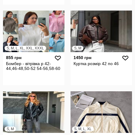
S, M, L, XL, XXL, XXXL
S, M
855 грн
1450 грн
Бомбер - вітрівка р 42-
Куртка розмір 42 по 46
44,46-48,50-52 54-56,58-60
S, M
S, M, L, XL