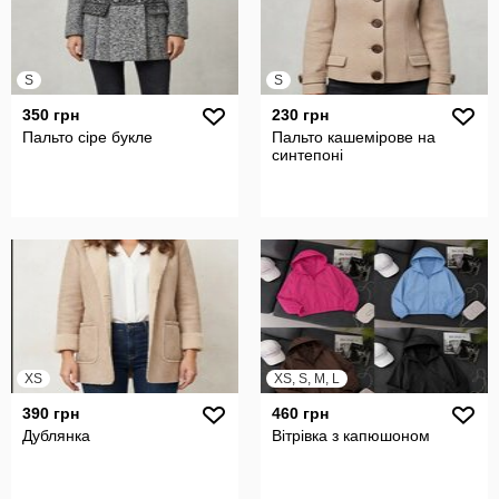
S
S
350 грн
230 грн
Пальто сіре букле
Пальто кашемірове на
синтепоні
XS
XS, S, M, L
390 грн
460 грн
Дублянка
Вітрівка з капюшоном