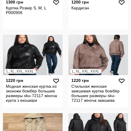
1300 грн
1200 грн
Куртка Розмір S, M, L
Кардиган
P000906
L, XL, XXL, XXXL
L, XL, XXL, XXXL
1220 грн
1220 грн
Модная женская куртка из
Стильная женская
экокожи бомбёр большие
замшевая куртка бомбёр
размеры sku-72117 жіноча
большие размеры sku-
курта з екошкіри
72117 жіноча замшева
курта бомбер