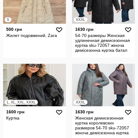
S
XXXL
500 грн
1630 грн
Жилет подовжений, Zara
54-70 размеры Женская
удлиненная демисезонная
куртка sku-72057 жіноча
демісезонна куртка батал
L, XL, XXL, XXXL
XXXL
1600 грн
1630 грн
Куртка
Женская демисезонная
куртка королевских
размеров 54-70 sku-72057
жіноча демісезонна куртка
батал