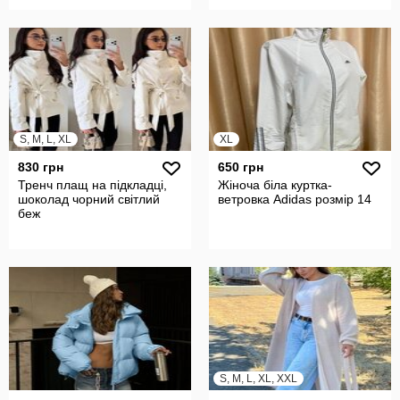
S, M, L, XL
XL
830 грн
650 грн
Тренч плащ на підкладці,
Жіноча біла куртка-
шоколад чорний світлий
ветровка Adidas розмір 14
беж
S, M, L, XL, XXL