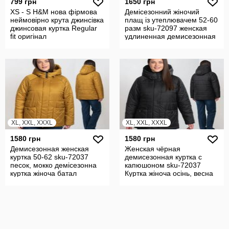
799 грн
1650 грн
XS - S H&M нова фірмова
Демісезонний жіночий
неймовірно крута джинсівка
плащ із утеплювачем 52-60
джинсовая куртка Regular
разм sku-72097 женская
fit оригінал
удлиненная демисезонная
куртка
XL, XXL, XXXL
XL, XXL, XXXL
1580 грн
1580 грн
Демисезонная женская
Женская чёрная
куртка 50-62 sku-72037
демисезонная куртка с
песок, мокко демісезонна
капюшоном sku-72037
куртка жіноча батал
Куртка жіноча осінь, весна