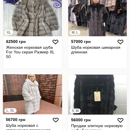
XL
M, L
62500 грн
57000 грн
Женская норковая шуба
Шуба норковая шикарная
For You серая Размер XL
длинная
50
L, XL
S, M
56700 грн
56000 грн
Шуба норковая с
Продам элитную норковую