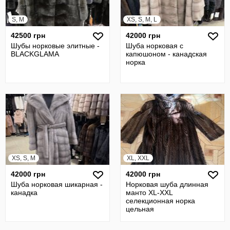
S, M
XS, S, M, L
42500 грн
42000 грн
Шубы норковые элитные -
Шуба норковая с
BLACKGLAMA
капюшоном - канадская
норка
XS, S, M
XL, XXL
42000 грн
42000 грн
Шуба норковая шикарная -
Норковая шуба длинная
канадка
манто XL-XXL
селекционная норка
цельная