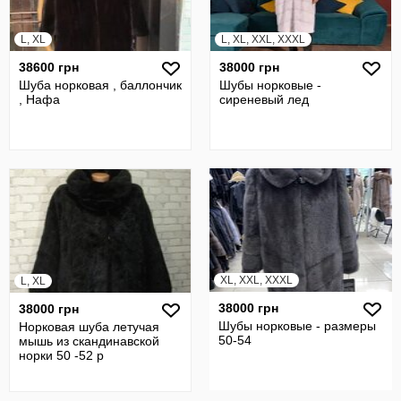
L, XL
L, XL, XXL, XXXL
38600 грн
38000 грн
Шуба норковая , баллончик
Шубы норковые -
, Нафа
сиреневый лед
XL, XXL, XXXL
L, XL
38000 грн
38000 грн
Шубы норковые - размеры
Норковая шуба летучая
50-54
мышь из скандинавской
норки 50 -52 р