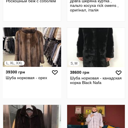
Роскошный беж с соболем
Довга шкіряна куртка ,
пальто косуха rick owens ,
оригінал, італія
L, XL, XXL
S, M
39300 грн
38600 грн
Шуба норковая - орех
Шуба норковая - канадская
норка Black Nafa