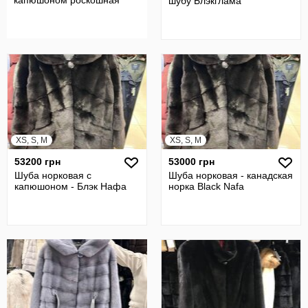
капюшоном роскошная
шубу Блэкглама
XS, S, M
XS, S, M
53200 грн
53000 грн
Шуба норковая с
Шуба норковая - канадская
капюшоном - Блэк Нафа
норка Black Nafa