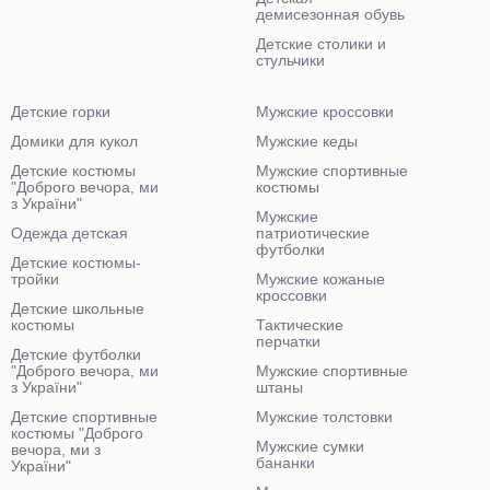
демисезонная обувь
Детские столики и
стульчики
Детские горки
Мужские кроссовки
Домики для кукол
Мужские кеды
Детские костюмы
Мужские спортивные
"Доброго вечора, ми
костюмы
з України"
Мужские
Одежда детская
патриотические
футболки
Детские костюмы-
тройки
Мужские кожаные
кроссовки
Детские школьные
костюмы
Тактические
перчатки
Детские футболки
"Доброго вечора, ми
Мужские спортивные
з України"
штаны
Детские спортивные
Мужские толстовки
костюмы "Доброго
Мужские сумки
вечора, ми з
бананки
України"