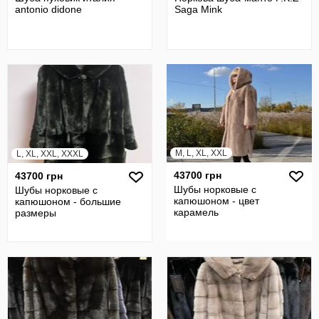
аntоniо didone
Saga Mink
M, L, XL, XXL
L, XL, XXL, XXXL
43700 грн
43700 грн
Шубы норковые с
Шубы норковые с
капюшоном - цвет
капюшоном - большие
карамель
размеры