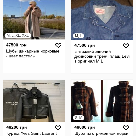
M, L, XL, XXL
M, L
47500 грн
47500 грн
Шубы шикарные норковые
вінтажний жіночий
- цвет пастель
джинсовий тренч плащ Levi
s оригінал М L
S, M
46200 грн
46000 грн
Куртка Yves Saint Laurent
Шуба из стриженной норки