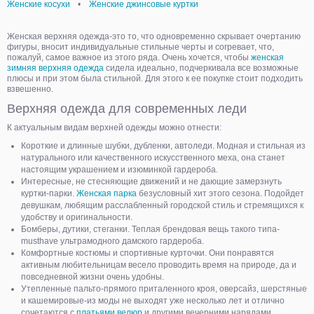
Женские косухи
•
Женские джинсовые куртки
Женская верхняя одежда-это то, что одновременно скрывает очертанию
фигуры, вносит индивидуальные стильные черты и согревает, что,
пожалуй, самое важное из этого ряда. Очень хочется, чтобы
женская
зимняя верхняя одежда
сидела идеально, подчеркивала все возможные
плюсы и при этом была стильной. Для этого к ее покупке стоит подходить
взвешенно.
Верхняя одежда для современных леди
К актуальным видам верхней одежды можно отнести:
Короткие и длинные шубки, дубленки, автоледи. Модная и стильная из
натурального или качественного искусственного меха, она станет
настоящим украшением и изюминкой гардероба.
Интересные, не стесняющие движений и не дающие замерзнуть
куртки-парки.
Женская парка
безусловный хит этого сезона. Подойдет
девушкам, любящим расслабленный городской стиль и стремящихся к
удобству и оригинальности.
Бомберы, дутики, стеганки. Теплая брендовая вещь такого типа-
musthave ультрамодного дамского гардероба.
Комфортные костюмы и спортивные курточки. Они понравятся
активным любительницам весело проводить время на природе, да и
повседневной жизни очень удобны.
Утепленные пальто-прямого приталенного кроя, оверсайз, шерстяные
и кашемировые-из моды не выходят уже несколько лет и отлично
сочетаются с
платьями велюр
и другими вечерними нарядами.