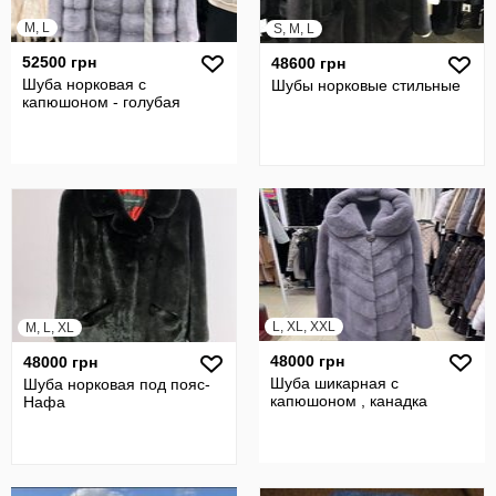
M, L
S, M, L
52500 грн
48600 грн
Шуба норковая с
Шубы норковые стильные
капюшоном - голубая
L, XL, XXL
M, L, XL
48000 грн
48000 грн
Шуба шикарная с
Шуба норковая под пояс-
капюшоном , канадка
Нафа