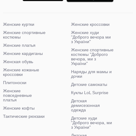
Женские куртки
Женские кроссовки
Женские спортивные
Женские худи
костюмы
"Доброго вечора ми
з України"
Женские платья
Женские спортивные
Женские кардиганы
костюмы "Доброго
вечора, ми з
Женская обувь
України"
Женские кожаные
Наряды для мамы и
кроссовки
дочки
Плитоноски
Детские самокаты
Женские
Куклы LoL Surprise
повседневные
платья
Детская
демисезонная
Женские кофты
одежда
Тактические рюкзаки
Детские худи
"Доброго вечора, ми
з України"
Детская