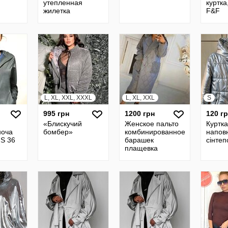
утепленная
куртка
жилетка
F&F
безрукавка XS/S
L, XL, XXL, XXXL
L, XL, XXL
S
995 грн
1200 грн
120 г
«Блискучий
Женское пальто
Куртка
ноча
бомбер»
комбинированное
напов
 S 36
барашек
сінтеп
плащевка
стёганая 48-52р