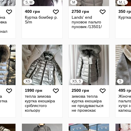
S, M
M
M, L
400 грн
2750 грн
350 г
бна
Куртка бомбер р.
Lands' end
Куртка
овка
S/m
пуховое пальто
h
пуховик /13501/
інал
XS
XS, S
S
1990 грн
2500 грн
495 г
а
тепла зимова
зимова тепла
Жіноч
етка
куртка екошкіра
куртка екошкіра
пальто
сріблястого
не продувається
хутрі з
кольору
не промокає
капю
хутро
Stradi
натуральний
песець
відстібається