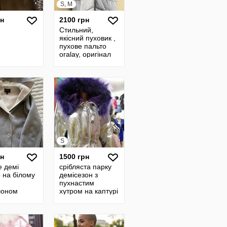
S, M
рн
2100 грн
Стильний,
якісний пуховик ,
пухове пальто
oralay, оригінал
S
рн
1500 грн
е демі
срібляста парку
 на білому
демісезон з
пухнастим
шоном
хутром на каптурі
varius