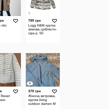
L
грн
795 грн
 nkc
Logg H&M куртка
зимова сріблясто-
сіра р. 50
M
н
370 грн
 Reset
Жіноча ветровка,
зон
куртка living
outdoor damen М