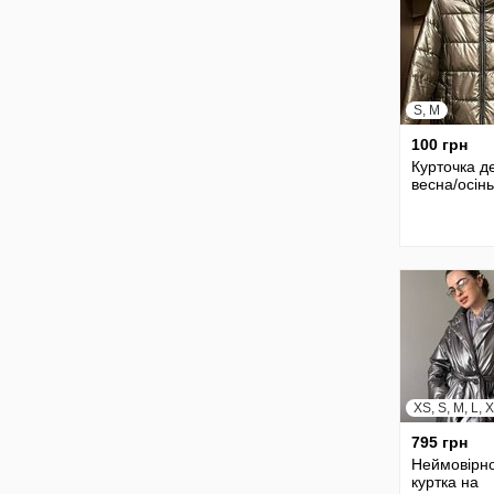
S, M
100 грн
Курточка д
весна/осінь
XS, S, M, L, 
795 грн
Неймовірно
куртка на