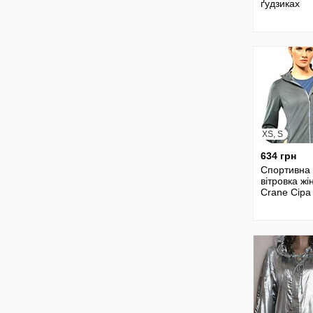
ґудзиках
XS, S
634 грн
Спортивна
вітровка жі
Crane Сіра