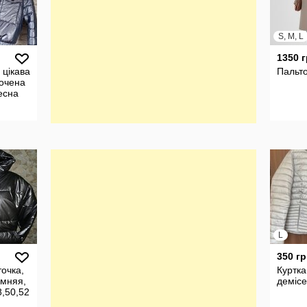
S, M, L
1350 
 цікава
Пальто
рочена
есна
L
350 гр
точка,
Куртка
имняя,
демісе
8,50,52