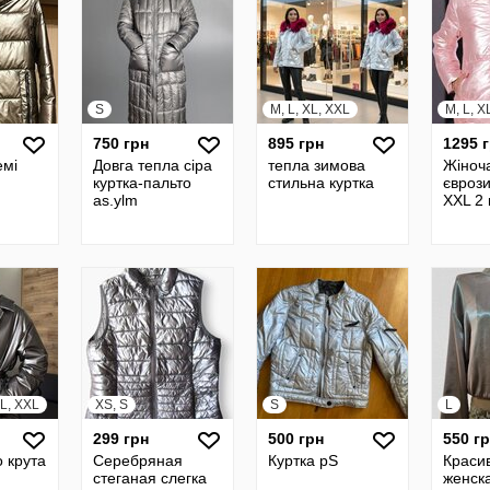
S
M, L, XL, XXL
M, L, X
750 грн
895 грн
1295 
емі
Довга тепла сіра
тепла зимова
Жіноча
куртка-пальто
стильна куртка
євроз
as.ylm
XXL 2
XL, XXL
XS, S
S
L
299 грн
500 грн
550 г
 крута
Серебряная
Куртка рS
Краси
стеганая cлегка
женск