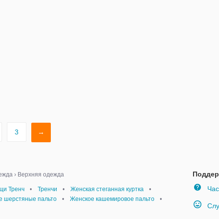
3
→
Поддер
ежда
›
Верхняя одежда
Час
щи Тренч
•
Тренчи
•
Женская стеганная куртка
•
е шерстяные пальто
•
Женское кашемировое пальто
•
Слу