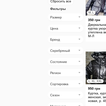
Сбросить все
Фильтры
M, L
Размер
350 грн
Дзеркальна
Цена
куртка уко
утеплена в
М-Л
Бренд
Серебряный
Состояние
Регион
L, XL, XXL
Сортировка
950 грн
Куртка, кур
Сезон
женская, з
новая, р. 4