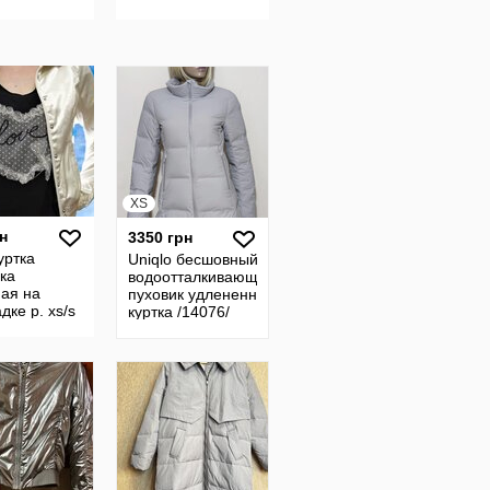
XS
н
3350 грн
уртка
Uniqlo бесшовный
ка
водоотталкивающий
ная на
пуховик удлененная
дке р. xs/s
куртка /14076/