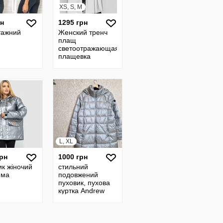
XS, S, M
рн
1295 грн
тажний
Женский тренч
плащ
светоотражающая
плащевка
подкладк 42-46
Rin4952-505sве
L, XL
грн
1000 грн
ик жіночий
стильний
има
подовжений
пуховик, пухова
куртка Andrew
Marc, пух, перо
Розмір вказано XL
гарний стан