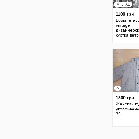
M, L, XL
1100 грн
Louis ferau
vintage
дизайнерс
куртка ветр
стиле овер
/10495/
S
1300 грн
Женский п
укороченны
36