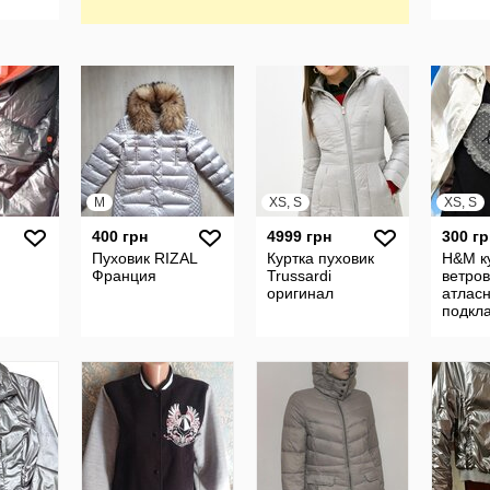
M
XS, S
XS, S
400 грн
4999 грн
300 гр
Пуховик RIZAL
Куртка пуховик
H&M к
Франция
Trussardi
ветров
оригинал
атлас
подкла