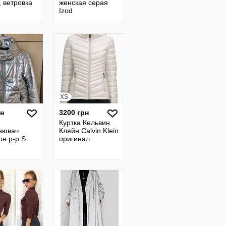
, ветровка
женская серая
Izod
XS
рн
3200 грн
Куртка Кельвин
нювач
Кляйн Calvin Klein
он р-р S
оригинал