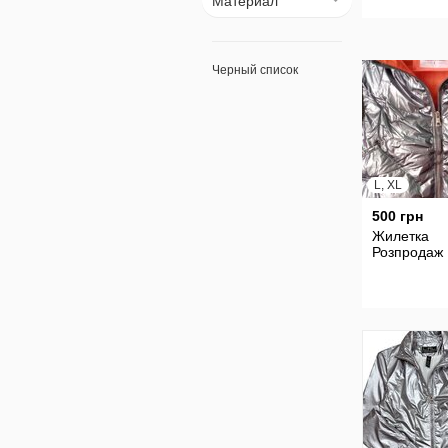
Материал
Черный список
L, XL
500 грн
Жилетка
Розпродаж