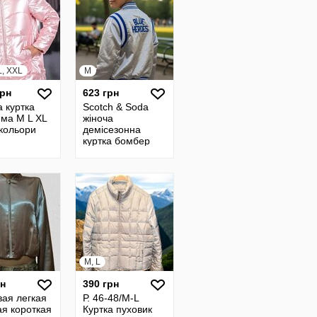
L, XXL
M
грн
623 грн
 куртка
Scotch & Soda
има M L XL
жіноча
 кольори
демісезонна
куртка бомбер
сріблястого
кольору, розмір М
M, L
рн
390 грн
вая легкая
Р. 46-48/M-L
ая короткая
Куртка пуховик