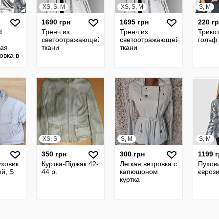
XS, S, M
XS, S, M
S, M
1690 грн
1695 грн
220 г
d
Тренч из
Тренч из
Трико
светоотражающей
светоотражающей
гольф
кая
ткани
ткани
овка в
сайз
XS, S
S, M
S, M
350 грн
300 грн
1199 
уховик
Куртка-Піджак 42-
Легкая ветровка с
Пухов
й, S
44 р.
капюшоном
євроз
куртка