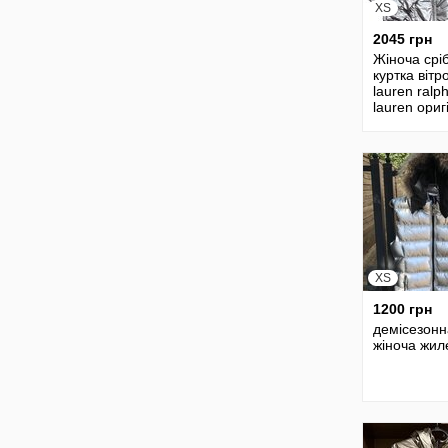
XS
2045 грн
Жіноча срі
куртка вітр
lauren ralp
lauren ориг
XS
1200 грн
демісезонн
жіноча жил