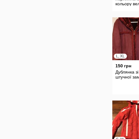
кольору ве
шарф у
подарунок
L, XL
150 грн
Дублянка зі
штучної за