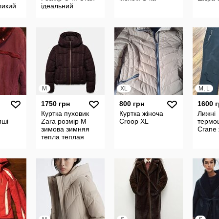
ликий
ідеальний
M
XL
M, L
1750 грн
800 грн
1600 
Куртка пуховик
Куртка жіноча
Лижні
мші
Zara розмір М
Croop XL
термо
зимова зимняя
Crane 
тепла теплая