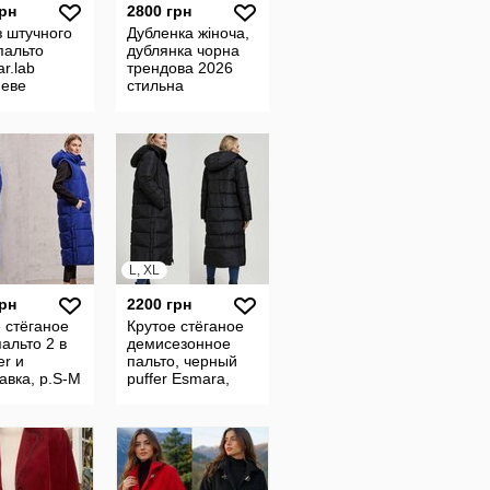
грн
2800 грн
 штучного
Дубленка жіноча,
пальто
дублянка чорна
r.lab
трендова 2026
неве
стильна
е,
езонна шуба
L, XL
грн
2200 грн
 стёганое
Крутое стёганое
альто 2 в
демисезонное
er и
пальто, черный
авка, р.S-М
puffer Esmara,
ания
р.L-ХL Германия