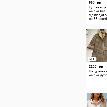
665 грн
Куртка вітр
жіноча без
підкладки в
до 56 розм
M, L
2200 грн
Натуральн
жіноча дуб