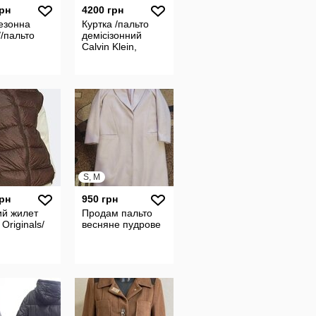
грн
4200 грн
езонна
Куртка /пальто
//пальто
демісізонний
Calvin Klein,
S, M
грн
950 грн
ий жилет
Продам пальто
 Originals/
весняне пудрове