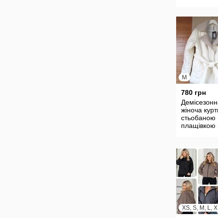
M
780 грн
Демісезонн
жіноча куртк
стьобаною
плащівкою 
оздобленн
барашек,
молочна, 4