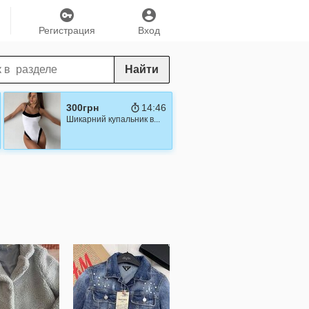
Регистрация
Вход
Найти
300грн
14:45
Шикарний купальник в...