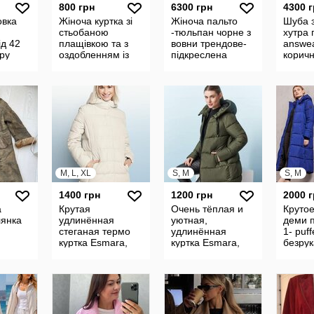
800 грн
6300 грн
4300 
овка
Жіноча куртка зі
Жіноча пальто
Шуба з
стьобаною
-тюльпан чорне з
хутра 
ід 42
плащівкою та з
вовни трендове-
answea
іру
оздобленням із
підкреслена
корич
барашку, чорна,
талія, з поясом
стильн
44 р
70% вовни
деміс
M, L, XL
S, M
S, M
1400 грн
1200 грн
2000 
а
Крутая
Очень тёплая и
Крутое
лянка
удлинённая
уютная,
деми п
стеганая термо
удлинённая
1- puff
куртка Esmara,
куртка Esmara,
безрук
молоко, р.М и р.
р.S 36/38 наш 44
, Герм
Хl , Германия
полномерный,
Германия