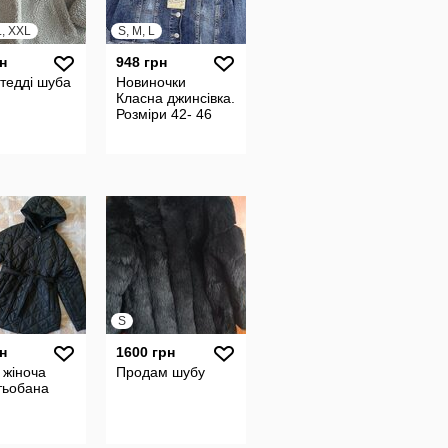
L, XXL
S, M, L
н
948 грн
тедді шуба
Новиночки
Класна джинсівка.
Розміри 42- 46
S
н
1600 грн
 жіноча
Продам шубу
тьобана