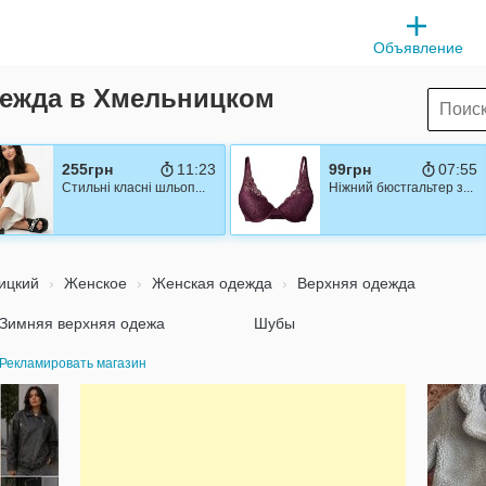
Объявление
дежда в Хмельницком
255грн
11:22
99грн
07:54
Стильні класні шльоп...
Ніжний бюстгальтер з...
ицкий
Женское
Женская одежда
Верхняя одежда
Зимняя верхняя одежа
Шубы
Рекламировать магазин