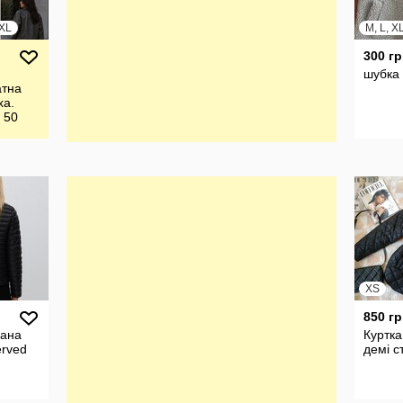
XXL
M, L, X
300 гр
шубка 
атна
ха.
 50
XS
850 гр
бана
Куртка
erved
демі с