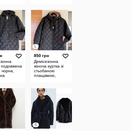
42 р
L
н
850 грн
езонна
Демісезонна
а подовжена
жіноча куртка зі
, чорна,
стьобаною
ана
плащівкою,
ка, 42 р
чорна, з
оздобленням
барашек, 50 р
S