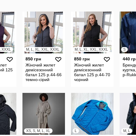
L, XXXL
M, L, XL, XXL, XXXL
M, L, XL, XXL, XXXL
S
850 грн
850 грн
440 гр
лет
Жіночий жилет
Жіночий жилет
Бренд
ий 125
демісезонний
демісезонний
куртка
батал 125 р.44-66
батал 125 р.44-70
р-Ruk
темно-сірий
чорний
XS, S, M, L, XL
L
M, L