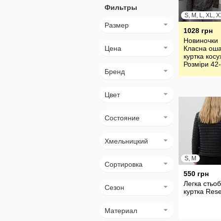
Фильтры
S, M, L, XL, 
Размер
1028 грн
Новиночки
Цена
Класна ош
куртка косу
Розміри 42-
Бренд
Цвет
Состояние
Хмельницкий
S, M
Сортировка
550 грн
Легка стьо
Сезон
куртка Res
Материал