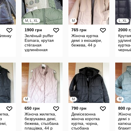
M, L, XL
M
L, XL
1900 грн
765 грн
2000 
блянку
Зелёный puffer
Жіноча куртка
Крутая
Esmara, крутая
демі з екошкіри,
удлин
стёганая
бежева, 44 р
куртка
удлинённая
черный
куртка-пуховик,
Esmara
р.М и р.L-ХL
Герма
Германия
M
M
M
650 грн
790 грн
800 гр
етка,
Жіноча жилетка,
Демісезонна
Жіноча
з
безрукавка демі,
жіноча коротка
демі з
емі,
бежева, стьобана
куртка, чорна,
капюш
плащівка, 44 р
стьобана
блакит