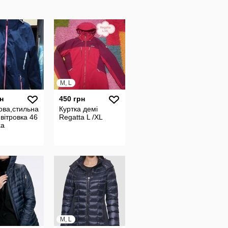
M, L
н
450 грн
ова,стильна
Куртка демі
,вітровка 46
Regatta L /XL
ka
M, L