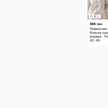
S, M, L
888 грн
Новиночки
Класна ош
вітрівка . Р
42- 46