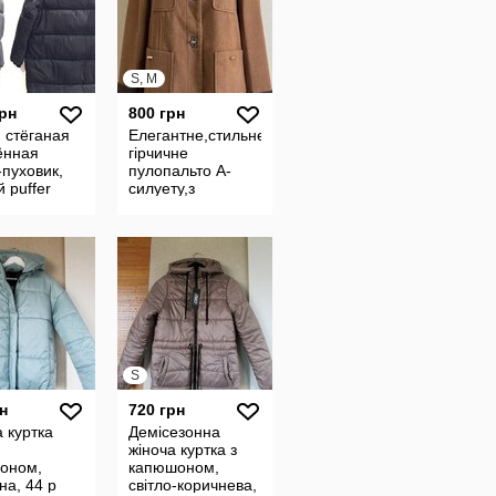
S, M
грн
800 грн
 стёганая
Елегантне,стильне
ённая
гірчичне
-пуховик,
пулопальто A-
 puffer
силуету,з
, р.L-ХL
ефектною
ния
фурнітурою
S
н
720 грн
 куртка
Демісезонна
жіноча куртка з
оном,
капюшоном,
на, 44 р
світло-коричнева,