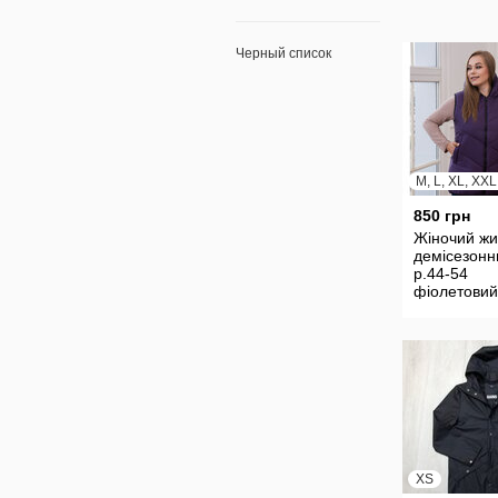
Черный список
M, L, XL, XX
850 грн
Жіночий жи
демісезонн
р.44-54
фіолетовий
XS