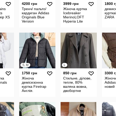
4200 грн
3999 грн
1800 
ins
Тренч/ пальто/
Жіноча куртка
демис
ts
кардиган Adidas
Icebreaker
куртка
мір XS
Originals Blue
MerinoLOFT
ZARA
Version
Hyperia Lite
Hybrid. Розмір L
S, M
L
1750 грн
850 грн
3300 
тка
Жіноча
Стильне, ділове,
Жіноч
inals
демісезонна
тепле, 80%
Adidas
куртка Firetrap
валяна вовна,
новий
Англія.
двобортне
напівпальто BHS