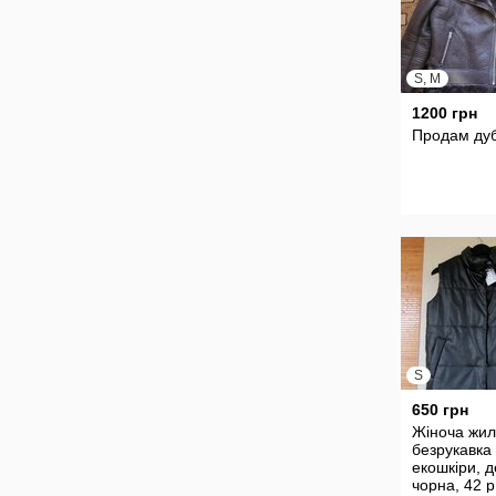
S, M
1200 грн
Продам ду
S
650 грн
Жіноча жил
безрукавка 
екошкіри, д
чорна, 42 р