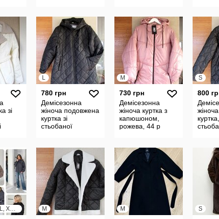
плащівка, 44 р
L
M
S
780 грн
730 грн
800 гр
а
Демісезонна
Демісезонна
Деміс
а зі
жіноча подовжена
жіноча куртка з
жіноч
куртка зі
капюшоном,
куртка
і
стьобаної
рожева, 44 р
стьоб
ям
плащівки, чорна,
плащів
50 р
4 р
XS, S, M, L, XL, XXL, XXXL
M
M
S