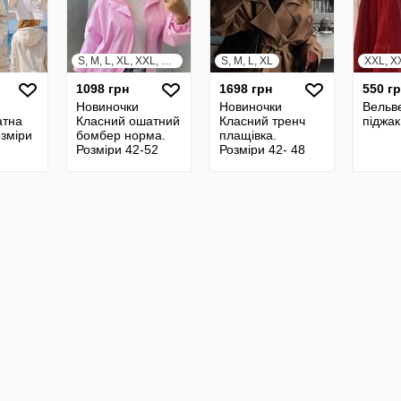
S, M, L, XL, XXL, XXXL
S, M, L, XL
XXL, X
1098 грн
1698 грн
550 г
Новиночки
Новиночки
Вельве
атна
Класний ошатний
Класний тренч
піджак
озміри
бомбер норма.
плащівка.
Розміри 42-52
Розміри 42- 48
універсал