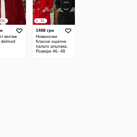
XXL
L, XL
рн
1498 грн
т вінтаж
Новиночки
 delmod
Класне ошатне
пальто альпака.
Розміри 46- 48