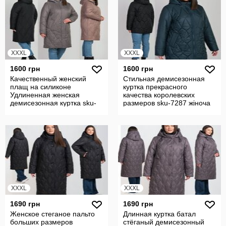
XXXL
XXXL
1600 грн
1600 грн
Качественный женский
Стильная демисезонная
плащ на силиконе
куртка прекрасного
Удлиненная женская
качества королевских
демисезонная куртка sku-
размеров sku-7287 жіноча
7247 жіноча куртка
куртка батал
XXXL
XXXL
1690 грн
1690 грн
Женское стеганое пальто
Длинная куртка батал
больших размеров
стёганый демисезонный