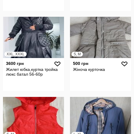
XXL, XXXL
S, M
3600 грн
500 грн
Жилет юбка,куртка тройка
Жіноча курточка
люкс батал 56-60р