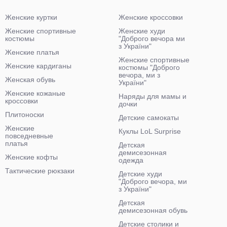
Женские куртки
Женские кроссовки
Женские спортивные
Женские худи
костюмы
"Доброго вечора ми
з України"
Женские платья
Женские спортивные
Женские кардиганы
костюмы "Доброго
вечора, ми з
Женская обувь
України"
Женские кожаные
Наряды для мамы и
кроссовки
дочки
Плитоноски
Детские самокаты
Женские
Куклы LoL Surprise
повседневные
платья
Детская
демисезонная
Женские кофты
одежда
Тактические рюкзаки
Детские худи
"Доброго вечора, ми
з України"
Детская
демисезонная обувь
Детские столики и