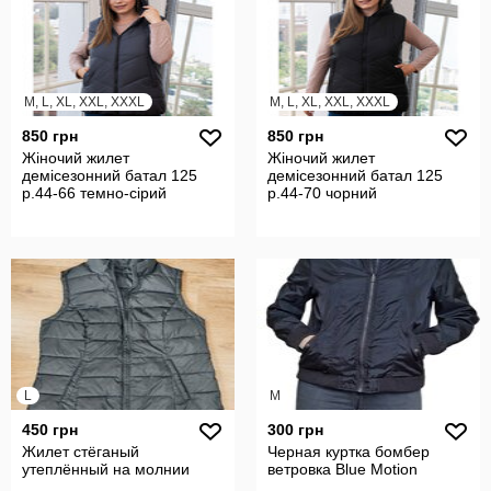
M, L, XL, XXL, XXXL
M, L, XL, XXL, XXXL
850 грн
850 грн
Жіночий жилет
Жіночий жилет
демісезонний батал 125
демісезонний батал 125
р.44-66 темно-сірий
р.44-70 чорний
L
M
450 грн
300 грн
Жилет стёганый
Черная куртка бомбер
утеплённый на молнии
ветровка Blue Motion