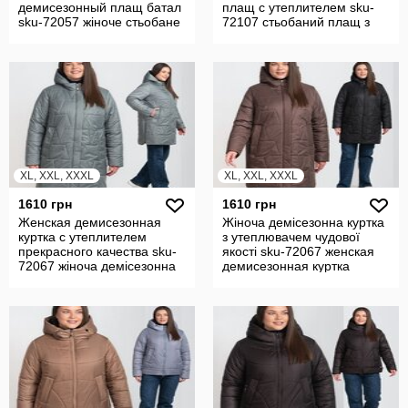
демисезонный плащ батал
плащ с утеплителем sku-
sku-72057 жіноче стьобане
72107 стьобаний плащ з
пальто
утеплювачем
XL, XXL, XXXL
XL, XXL, XXXL
1610 грн
1610 грн
Женская демисезонная
Жіноча демісезонна куртка
куртка с утеплителем
з утеплювачем чудової
прекрасного качества sku-
якості sku-72067 женская
72067 жіноча демісезонна
демисезонная куртка
куртка