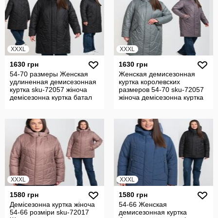
XXXL
XXXL
1630 грн
1630 грн
54-70 размеры Женская
Женская демисезонная
удлиненная демисезонная
куртка королевских
куртка sku-72057 жіноча
размеров 54-70 sku-72057
демісезонна куртка батал
жіноча демісезонна куртка
батал
XXXL
XXXL
1580 грн
1580 грн
Демісезонна куртка жіноча
54-66 Женская
54-66 розміри sku-72017
демисезонная куртка