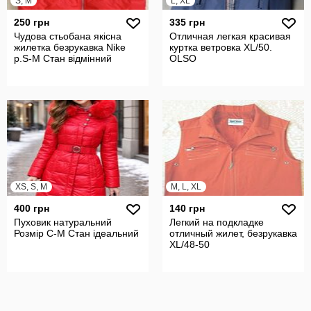
S, M
L, XL
250 грн
335 грн
Чудова стьобана якісна
Отличная легкая красивая
жилетка безрукавка Nike
куртка ветровка XL/50.
р.S-M Стан відмінний
OLSO
XS, S, M
M, L, XL
400 грн
140 грн
Пуховик натуральний
Легкий на подкладке
Розмір С-М Стан ідеальний
отличный жилет, безрукавка
XL/48-50