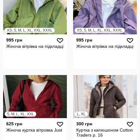
XS, S, M, L, XL, XXL, XXXL
XS, S, M, L, XL, XXL, XXXL
995 грн
995 грн
Жіноча вітрівка на підкладці
Жіноча вітрівка на підкладці
S, M, L, XL, XXL
L, XL
625 грн
300 грн
Жіноча куртка вітровка Just
Куртка з капюшоном Cotton
Traders р. 16