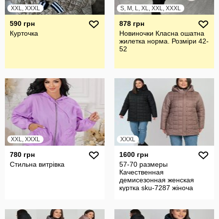
XXL, XXXL
S, M, L, XL, XXL, XXXL
590 грн
878 грн
Курточка
Новиночки Класна ошатна
жилетка норма. Розміри 42-
52
XXL, XXXL
XXXL
780 грн
1600 грн
Стильна витрівка
57-70 размеры
Качественная
демисезонная женская
куртка sku-7287 жіноча
куртка демі батал