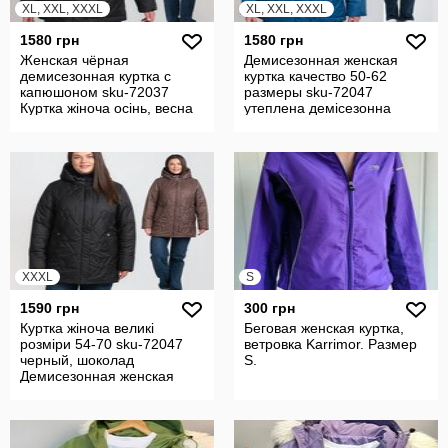
XL, XXL, XXXL
XL, XXL, XXXL
1580 грн
1580 грн
Женская чёрная
Демисезонная женская
демисезонная куртка с
куртка качество 50-62
капюшоном sku-72037
размеры sku-72047
Куртка жіноча осінь, весна
утеплена демісезонна
куртка жіноча
XXXL
S
1590 грн
300 грн
Куртка жіноча великі
Беговая женская куртка,
розміри 54-70 sku-72047
ветровка Karrimor. Размер
черный, шоколад
S.
Демисезонная женская
куртка батал