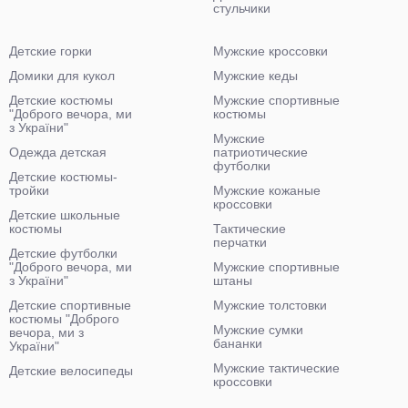
стульчики
Детские горки
Мужские кроссовки
Домики для кукол
Мужские кеды
Детские костюмы
Мужские спортивные
"Доброго вечора, ми
костюмы
з України"
Мужские
Одежда детская
патриотические
футболки
Детские костюмы-
тройки
Мужские кожаные
кроссовки
Детские школьные
костюмы
Тактические
перчатки
Детские футболки
"Доброго вечора, ми
Мужские спортивные
з України"
штаны
Детские спортивные
Мужские толстовки
костюмы "Доброго
Мужские сумки
вечора, ми з
бананки
України"
Мужские тактические
Детские велосипеды
кроссовки