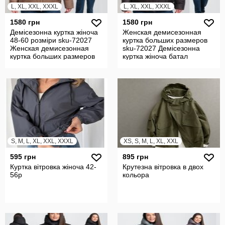
L, XL, XXL, XXXL
L, XL, XXL, XXXL
1580 грн
1580 грн
Демісезонна куртка жіноча
Женская демисезонная
48-60 розміри sku-72027
куртка больших размеров
Женская демисезонная
sku-72027 Демісезонна
куртка больших размеров
куртка жіноча батал
S, M, L, XL, XXL, XXXL
XS, S, M, L, XL, XXL
595 грн
895 грн
Куртка вітровка жіноча 42-
Крутезна вітровка в двох
56р
кольора