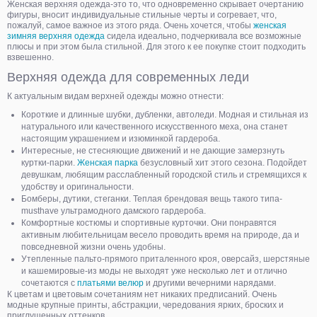
Женская верхняя одежда-это то, что одновременно скрывает очертанию
фигуры, вносит индивидуальные стильные черты и согревает, что,
пожалуй, самое важное из этого ряда. Очень хочется, чтобы
женская
зимняя верхняя одежда
сидела идеально, подчеркивала все возможные
плюсы и при этом была стильной. Для этого к ее покупке стоит подходить
взвешенно.
Верхняя одежда для современных леди
К актуальным видам верхней одежды можно отнести:
Короткие и длинные шубки, дубленки, автоледи. Модная и стильная из
натурального или качественного искусственного меха, она станет
настоящим украшением и изюминкой гардероба.
Интересные, не стесняющие движений и не дающие замерзнуть
куртки-парки.
Женская парка
безусловный хит этого сезона. Подойдет
девушкам, любящим расслабленный городской стиль и стремящихся к
удобству и оригинальности.
Бомберы, дутики, стеганки. Теплая брендовая вещь такого типа-
musthave ультрамодного дамского гардероба.
Комфортные костюмы и спортивные курточки. Они понравятся
активным любительницам весело проводить время на природе, да и
повседневной жизни очень удобны.
Утепленные пальто-прямого приталенного кроя, оверсайз, шерстяные
и кашемировые-из моды не выходят уже несколько лет и отлично
сочетаются с
платьями велюр
и другими вечерними нарядами.
К цветам и цветовым сочетаниям нет никаких предписаний. Очень
модные крупные принты, абстракции, чередования ярких, броских и
приглушенных оттенков.