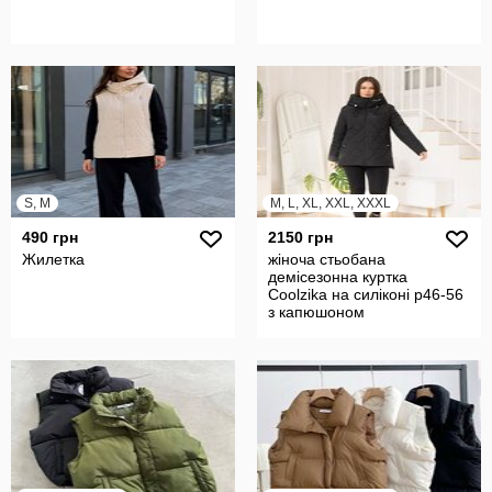
S, M
M, L, XL, XXL, XXXL
490 грн
2150 грн
Жилетка
жіноча стьобана
демісезонна куртка
Coolzika на силіконі р46-56
з капюшоном