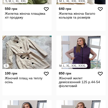
S, M, L, XL, XXL
M, L, XL, XXL, XXXL
550 грн
640 грн
Жилетка жіноча плащівка
Жилетка жіноча багато
хіт продажу
кольорів та розмірів
S
M, L, XL, XXL, XXXL
100 грн
850 грн
Жіночий плащ на теплу
Жіночий жилет
осінь
демісезонний 125 р.44-54
фіолетовий