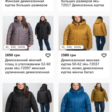
Женская демисезонная
больших размеров sku-
куртка больших размеров
72017 Демісезонна куртка
жіноча батал
XL, XXL, XXXL
XL, XXL, XXXL
1650 грн
1580 грн
Демісезонний жіночий
Демисезонная женская
плащ із утеплювачем 52-60
куртка 50-62 sku-72037
разм sku-72097 женская
песок, мокко демісезонна
удлиненная демисезонная
куртка жіноча батал
куртка