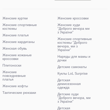
Женские куртки
Женские кроссовки
Женские спортивные
Женские худи
костюмы
"Доброго вечора ми
з України"
Женские платья
Женские спортивные
Женские кардиганы
костюмы "Доброго
вечора, ми з
Женская обувь
України"
Женские кожаные
Наряды для мамы и
кроссовки
дочки
Плитоноски
Детские самокаты
Женские
Куклы LoL Surprise
повседневные
платья
Детская
демисезонная
Женские кофты
одежда
Тактические рюкзаки
Детские худи
"Доброго вечора, ми
з України"
Детская