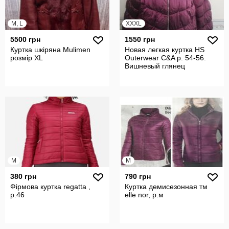
M, L
XXXL
5500 грн
1550 грн
Куртка шкіряна Mulimen
Новая легкая куртка HS
розмір XL
Outerwear C&A р. 54-56.
Вишневый глянец
M
M
380 грн
790 грн
Фірмова куртка regatta ,
Куртка демисезонная тм
р.46
elle nor, р.м