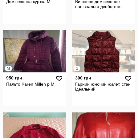
Демісезонна куртка М
Вишневе демісезонне
напівпальто двобортне
M
S
950 грн
300 грн
Пальто Karen Millen p M
Гарний жіночий жилет, стан
ідеальний