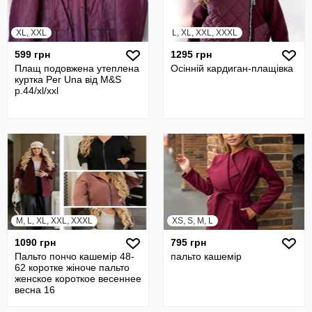
XL, XXL
L, XL, XXL, XXXL
599 грн
1295 грн
Плащ подовжена утеплена
Осінній кардиган-плащівка
куртка Per Una від M&S
р.44/xl/xxl
M, L, XL, XXL, XXXL
XS, S, M, L
1090 грн
795 грн
Пальто пончо кашемір 48-
пальто кашемір
62 коротке жіноче пальто
женское короткое весеннее
весна 16