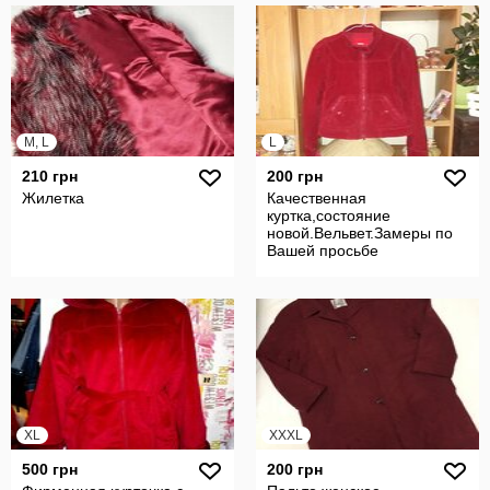
M, L
L
210 грн
200 грн
Жилетка
Качественная
куртка,состояние
новой.Вельвет.Замеры по
Вашей просьбе
XL
XXXL
500 грн
200 грн