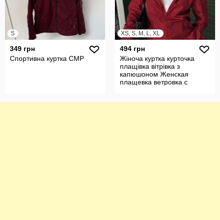
S
XS, S, M, L, XL
349 грн
494 грн
Спортивна куртка CMP
Жіноча куртка курточка
плащівка вітрівка з
капюшоном Женская
плащевка ветровка с
капюшоном