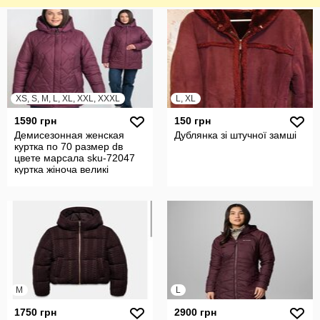
XS, S, M, L, XL, XXL, XXXL
L, XL
1590 грн
150 грн
Демисезонная женская
Дублянка зі штучної замші
куртка по 70 размер dв
цвете марсала sku-72047
куртка жіноча великі
розміри
M
L
1750 грн
2900 грн