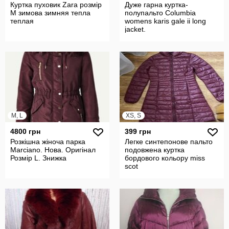
Куртка пуховик Zara розмір
Дуже гарна куртка-
М зимова зимняя тепла
полупальто Сolumbia
теплая
womens karis gale ii long
jacket.
M, L
XS, S
4800 грн
399 грн
Розкішна жіноча парка
Легке синтепонове пальто
Marciano. Нова. Оригінал
подовжена куртка
Розмір L. Знижка
бордового кольору miss
scot