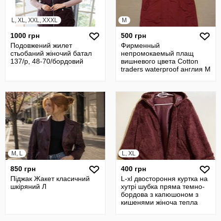
L, XL, XXL, XXXL
M
1000 грн
500 грн
Подовжений жилет
Фирменный
стьобаний жіночий батал
непромокаемый плащ
137/р, 48-70/бордовий
вишневого цвета Cotton
traders waterproof англия M
M, L
L, XL
850 грн
400 грн
Піджак Жакет класичний
L-xl двостороння куртка на
шкіряний Л
хутрі шубка пряма темно-
бордова з капюшоном з
кишенями жіноча тепла
демі