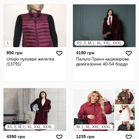
L
XS, S, M, L, XL, XXL, XXXL
850 грн
4190 грн
Uniqlo пуховая жилетка
Пальто-Тренч кашемірове
/13791/
демісезонне 40-54 бордо
XS, S, M, L, XL, XXL, XXXL
M, L, XL, XXL, XXXL
4390 грн
1235 грн