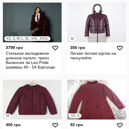
XS, S, M, L, XL, XXL, XXXL
M
3799 грн
350 грн
Стильное молодежное
Легкая теплая куртка на
длинное пальто- тренч
тинсулейте
Валенсия тм Leo Pride
размеры 40 - 54 Бургунди
M
XS, S
400 грн
92 грн