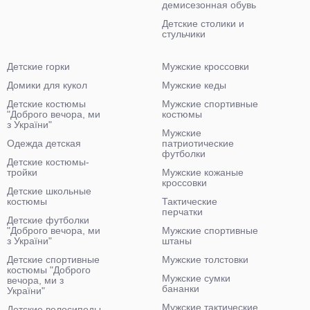
демисезонная обувь
Детские столики и
стульчики
Детские горки
Мужские кроссовки
Домики для кукол
Мужские кеды
Детские костюмы
Мужские спортивные
"Доброго вечора, ми
костюмы
з України"
Мужские
Одежда детская
патриотические
футболки
Детские костюмы-
тройки
Мужские кожаные
кроссовки
Детские школьные
костюмы
Тактические
перчатки
Детские футболки
"Доброго вечора, ми
Мужские спортивные
з України"
штаны
Детские спортивные
Мужские толстовки
костюмы "Доброго
Мужские сумки
вечора, ми з
бананки
України"
Мужские тактические
Детские велосипеды