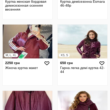
Куртка женская бордовая
Куртка демісезонна Esmara
демисезонная осенняя
46-48р
весенняя
M, L, XL
XS, S
2250 грн
650 грн
Жіноча куртка жакет
Гарна легка демі куртка 42-
44