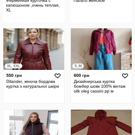
Фирменная курточка с
Пальто женское
капюшоном ,очень теплая,
XL
XL, XXL
S, M
550 грн
600 грн
Dilander, жіноча бордова
Дизайнерська куртка
куртка з натуральної шкіри
бомбер шовк 100% вінтаж
silk oleg cassini рр м