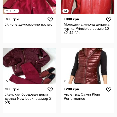
M, L, XL
M
780 грн
1000 грн
Жіноче демісезонне пальто
Молодіжна жіноча шкіряна
куртка Principles розмір 10
42-44 б/в
S
S
300 грн
1280 грн
Женская бордовая деми
жилет від Calvin Klein
куртка New Look, размер S-
Performance
XS