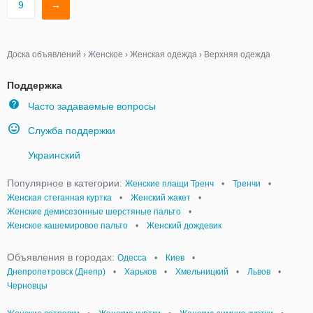
9
→
Доска объявлений
›
Женское
›
Женская одежда
›
Верхняя одежда
Поддержка
Часто задаваемые вопросы
Служба поддержки
Украинский
Популярное в категории:
Женские плащи Тренч
•
Тренчи
•
Женская стеганная куртка
•
Женский жакет
•
Женские демисезонные шерстяные пальто
•
Женское кашемировое пальто
•
Женский дождевик
Объявления в городах:
Одесса
•
Киев
•
Днепропетровск (Днепр)
•
Харьков
•
Хмельницкий
•
Львов
•
Черновцы