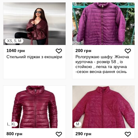
XS, S, M
1040 грн
200 грн
Стильний піджак з екошкіри
Ролзгружаю шафу. Жіноча
курточка - розмір 58 , із
стойкою , легка та зручна
-сезон весна-рання осінь
L, XL
M
800 грн
290 грн