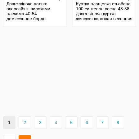
Довге жіноче пальто
Куртка плащовка стьобана
оверсайз з широкими
100 синтепон весна 48-58
плечима 40-54
довга жіноча куртка
демісезонне бордо
женская короткая весенняя
7
1
2
3
4
5
6
7
8