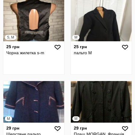
S, M
M
25 грн
25 грн
Чорна жилетка s-m
пальто М
M
M
29 грн
29 грн
Шерстяне пальто.
Плащ MORGAN. Франція