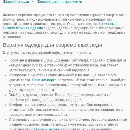
Женские косухи
•
Женские джинсовые куртки
Женская верхняя одежда-это то, что одновременно скрывает очертанию
фигуры, вносит индивидуальные стильные черты и согревает, что,
пожалуй, самое важное из этого ряда. Очень хочется, чтобы
женская
зимняя верхняя одежда
сидела идеально, подчеркивала все возможные
плюсы и при этом была стильной. Для этого к ее покупке стоит подходить
взвешенно.
Верхняя одежда для современных леди
К актуальным видам верхней одежды можно отнести:
Короткие и длинные шубки, дубленки, автоледи. Модная и стильная из
натурального или качественного искусственного меха, она станет
настоящим украшением и изюминкой гардероба.
Интересные, не стесняющие движений и не дающие замерзнуть
куртки-парки.
Женская парка
безусловный хит этого сезона. Подойдет
девушкам, любящим расслабленный городской стиль и стремящихся к
удобству и оригинальности.
Бомберы, дутики, стеганки. Теплая брендовая вещь такого типа-
musthave ультрамодного дамского гардероба.
Комфортные костюмы и спортивные курточки. Они понравятся
активным любительницам весело проводить время на природе, да и
повседневной жизни очень удобны.
Утепленные пальто-прямого приталенного кроя, оверсайз, шерстяные
и кашемировые-из моды не выходят уже несколько лет и отлично
сочетаются с
платьями велюр
и другими вечерними нарядами.