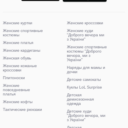
Женские куртки
Женские кроссовки
Женские спортивные
Женские худи
костюмы
"Доброго вечора ми
з України"
Женские платья
Женские спортивные
Женские кардиганы
костюмы "Доброго
вечора, ми з
Женская обувь
України"
Женские кожаные
Наряды для мамы и
кроссовки
дочки
Плитоноски
Детские самокаты
Женские
Куклы LoL Surprise
повседневные
платья
Детская
демисезонная
Женские кофты
одежда
Тактические рюкзаки
Детские худи
"Доброго вечора, ми
з України"
Детская