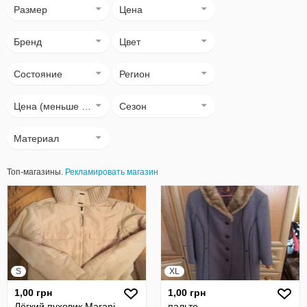
Размер
Цена
Бренд
Цвет
Состояние
Регион
Цена (меньше → больше)
Сезон
Материал
Топ-магазины.
Рекламировать магазин
S
XL
1,00 грн
1,00 грн
Лёгкий пуховик Marani,
пальто