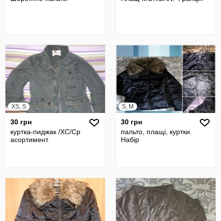
XS, S
S, M
30 грн
30 грн
куртка-пиджак /ХС/Ср
пальто, плащі, куртки.
асортимент
Набір