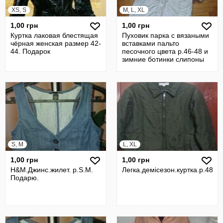
XS, S
M, L, XL
1,00 грн
1,00 грн
Куртка лаковая блестящая
Пуховик парка с вязаными
чёрная женская размер 42-
вставками пальто
44. Подарок
песочного цвета р.46-48 и
зимние ботинки слипоны
угги
S, M
L, XL
1,00 грн
1,00 грн
H&M.Джинс.жилет. р.S.M.
Легка.демісезон.куртка.р.48/5
Подарю.