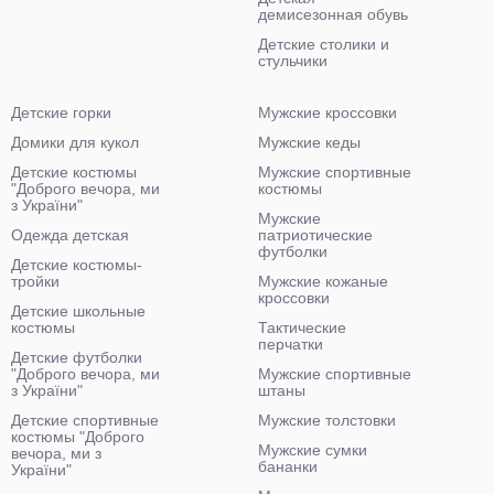
демисезонная обувь
Детские столики и
стульчики
Детские горки
Мужские кроссовки
Домики для кукол
Мужские кеды
Детские костюмы
Мужские спортивные
"Доброго вечора, ми
костюмы
з України"
Мужские
Одежда детская
патриотические
футболки
Детские костюмы-
тройки
Мужские кожаные
кроссовки
Детские школьные
костюмы
Тактические
перчатки
Детские футболки
"Доброго вечора, ми
Мужские спортивные
з України"
штаны
Детские спортивные
Мужские толстовки
костюмы "Доброго
Мужские сумки
вечора, ми з
бананки
України"