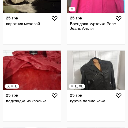
M
25 грн
25 грн
воротник меховой
Брендова курточка Pepe
Jeans Англія
S, M, L
M, L, XL
25 грн
25 грн
подкладка из кролика
куртка пальто кожа