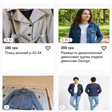
S, M
S, M, L
180 грн
350 грн
Плащ жіночий р.42-44
Размер m демисезонная
джинсовая куртка пиджак
джинсова George
S
L