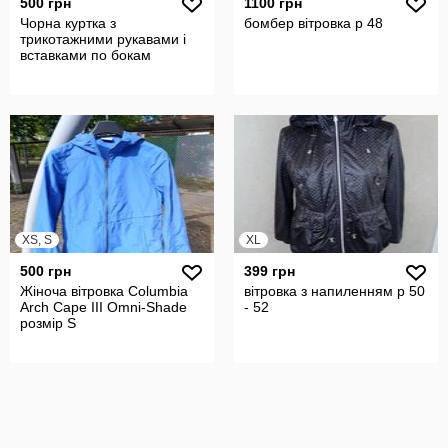
500 грн
1100 грн
Чорна куртка з
бомбер вітровка р 48
трикотажними рукавами і
вставками по бокам
XS, S
XL
500 грн
399 грн
Жіноча вітровка Columbia
вітровка з напиленням р 50
Arch Cape III Omni-Shade
- 52
розмір S