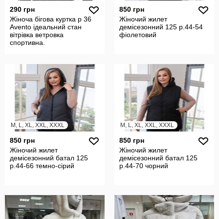
290 грн
850 грн
Жіноча бігова куртка р 36
Жіночий жилет
Avento ідеальний стан
демісезонний 125 р.44-54
вітрівка ветровка
фіолетовий
спортивна.
M, L, XL, XXL, XXXL
M, L, XL, XXL, XXXL
850 грн
850 грн
Жіночий жилет
Жіночий жилет
демісезонний батал 125
демісезонний батал 125
р.44-66 темно-сірий
р.44-70 чорний