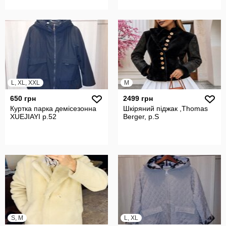
L, XL, XXL
M
650 грн
2499 грн
Куртка парка демісезонна
Шкіряний піджак ,Thomas
XUEJIAYI р.52
Berger, р.S
S, M
L, XL