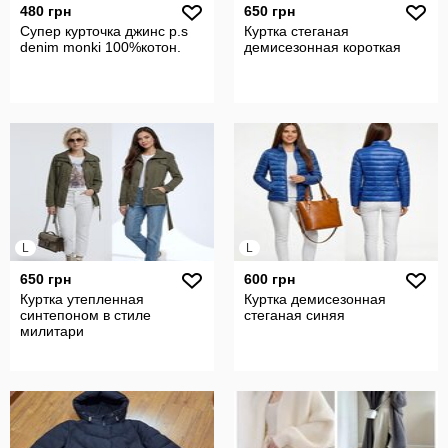
480 грн
650 грн
Супер курточка джинс р.s
Куртка стеганая
denim monki 100%котон.
демисезонная короткая
L
L
650 грн
600 грн
Куртка утепленная
Куртка демисезонная
синтепоном в стиле
стеганая синяя
милитари