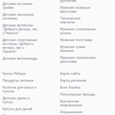
футболки
Детские костюмы-
тройки
Мужские кожаные
кроссовки
Детские школьные
костюмы
Тактические
перчатки
Детские футболки
"Доброго вечора, ми
Мужские спортивные
з України"
штаны
Детские спортивные
Мужские толстовки
костюмы "Доброго
Мужские сумки
вечора, ми з
бананки
України"
Мужские тактические
Детские велосипеды
кроссовки
Куклы Реборн
Карта сайта
Продукты питания
Карта регионов
Коляски для кукол и
Блог Клубка
пупсов
Популярные бренды
Детские куклы и
Контактная
пупсы
информация
Батуты для детей
Ограничение