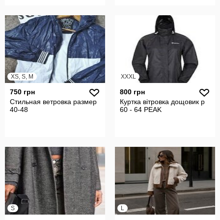
XS, S, M
XXXL
750 грн
800 грн
Стильная ветровка размер
Куртка вітровка дощовик р
40-48
60 - 64 PEAK
S
L