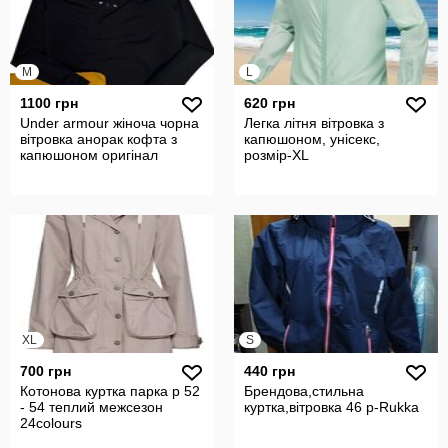
M
L
1100 грн
620 грн
Under armour жіноча чорна
Легка літня вітровка з
вітровка анорак кофта з
капюшоном, унісекс,
капюшоном оригінал
розмір-XL
XL
S
700 грн
440 грн
Котонова куртка парка р 52
Брендова,стильна
- 54 теплий межсезон
куртка,вітровка 46 р-Rukka
24colours