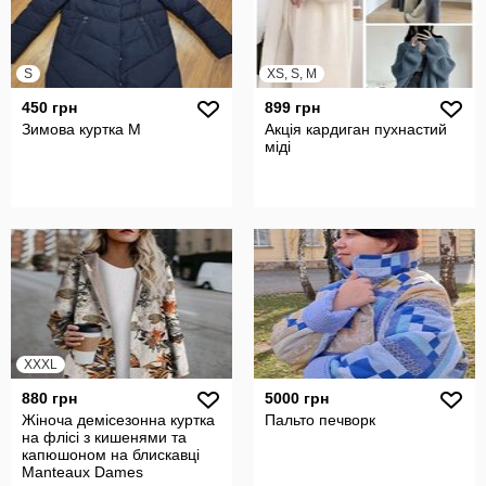
S
XS, S, M
450 грн
899 грн
Зимова куртка М
Акція кардиган пухнастий
міді
XXXL
880 грн
5000 грн
Жіноча демісезонна куртка
Пальто печворк
на флісі з кишенями та
капюшоном на блискавці
Manteaux Dames