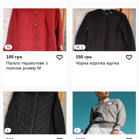
M
M, L
100 грн
150 грн
Пальто теракотове з
Чорна коротка куртка
поясом розмір М
L
L