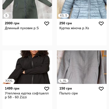
S
XS, S
2000 грн
250 грн
Длинный пуховик р.S
Куртка жіноча р.Xs
XXXL
L, XL
1499 грн
150 грн
Утеплена куртка софтшелл
Пальто сіре
р 58 - 60 Zizzi