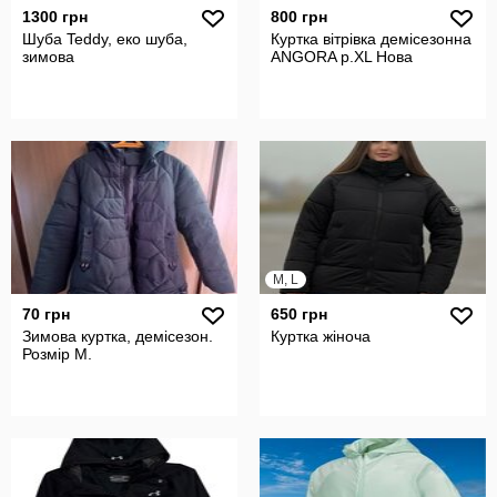
1300 грн
800 грн
Шуба Teddy, еко шуба,
Куртка вітрівка демісезонна
зимова
ANGORA р.XL Нова
M, L
70 грн
650 грн
Зимова куртка, демісезон.
Куртка жіноча
Розмір М.