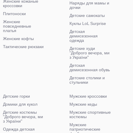
Женские кожаные
Наряды для мамы и
кроссовки
дочки
Плитоноски
Детские самокаты
Женские
Куклы LoL Surprise
повседневные
платья
Детская
демисезонная
Женские кофты
одежда
Тактические рюкзаки
Детские худи
"Доброго вечора, ми
з України"
Детская
демисезонная обувь
Детские столики и
стульчики
Детские горки
Мужские кроссовки
Домики для кукол
Мужские кеды
Детские костюмы
Мужские спортивные
"Доброго вечора, ми
костюмы
з України"
Мужские
Одежда детская
патриотические