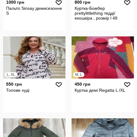
1000 грн
800 грн
Пальто Sinsay демисезонне
Куртка-Бомбер
S
prettylittlething тедді/
екошкіра , розмір l 48
L, XL
M, L
550 грн
450 грн
Топове худі
Куртка демі Regatta L /XL