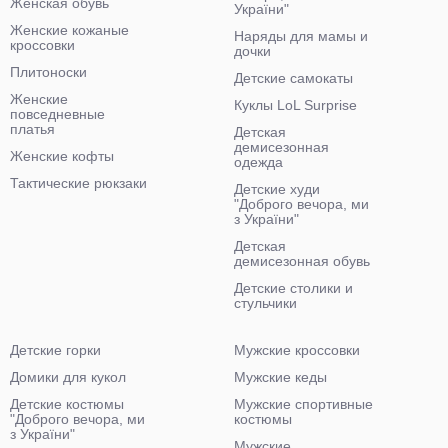
Женская обувь
України"
Женские кожаные
Наряды для мамы и
кроссовки
дочки
Плитоноски
Детские самокаты
Женские
Куклы LoL Surprise
повседневные
платья
Детская
демисезонная
Женские кофты
одежда
Тактические рюкзаки
Детские худи
"Доброго вечора, ми
з України"
Детская
демисезонная обувь
Детские столики и
стульчики
Детские горки
Мужские кроссовки
Домики для кукол
Мужские кеды
Детские костюмы
Мужские спортивные
"Доброго вечора, ми
костюмы
з України"
Мужские