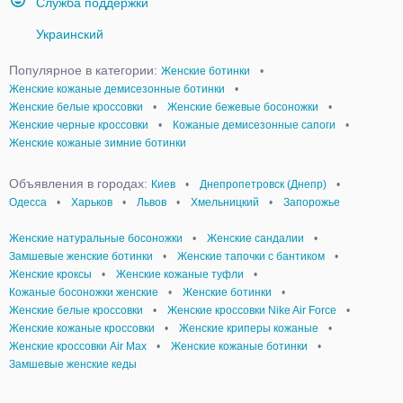
Служба поддержки
Украинский
Популярное в категории:
Женские ботинки
•
Женские кожаные демисезонные ботинки
•
Женские белые кроссовки
•
Женские бежевые босоножки
•
Женские черные кроссовки
•
Кожаные демисезонные сапоги
•
Женские кожаные зимние ботинки
Объявления в городах:
Киев
•
Днепропетровск (Днепр)
•
Одесса
•
Харьков
•
Львов
•
Хмельницкий
•
Запорожье
Женские натуральные босоножки
•
Женские сандалии
•
Замшевые женские ботинки
•
Женские тапочки с бантиком
•
Женские кроксы
•
Женские кожаные туфли
•
Кожаные босоножки женские
•
Женские ботинки
•
Женские белые кроссовки
•
Женские кроссовки Nike Air Force
•
Женские кожаные кроссовки
•
Женские криперы кожаные
•
Женские кроссовки Air Max
•
Женские кожаные ботинки
•
Замшевые женские кеды