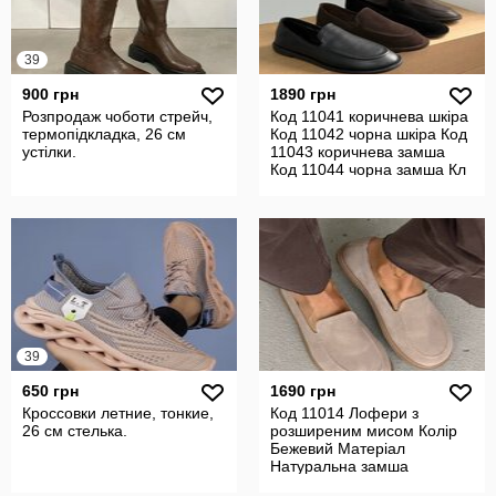
39
900 грн
1890 грн
Розпродаж чоботи стрейч,
Код 11041 коричнева шкіра
термопідкладка, 26 см
Код 11042 чорна шкіра Код
устілки.
11043 коричнева замша
Код 11044 чорна замша Кл
39
650 грн
1690 грн
Кроссовки летние, тонкие,
Код 11014 Лофери з
26 см стелька.
розширеним мисом Колір
Бежевий Матеріал
Натуральна замша