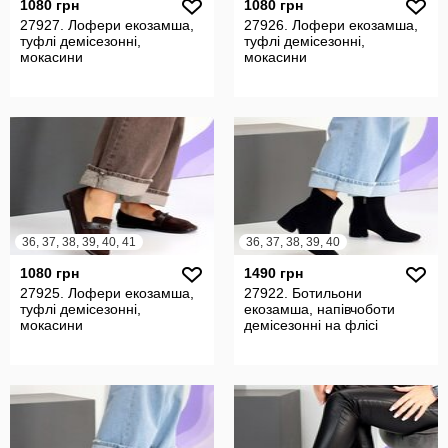
1080 грн
1080 грн
27927. Лофери екозамша,
27926. Лофери екозамша,
туфлі демісезонні,
туфлі демісезонні,
мокасини
мокасини
36, 37, 38, 39, 40, 41
36, 37, 38, 39, 40
1080 грн
1490 грн
27925. Лофери екозамша,
27922. Ботильони
туфлі демісезонні,
екозамша, напівчоботи
мокасини
демісезонні на флісі