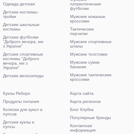
Одежда детская
патриотические
футболки
Детские костюмы-
тройки
Мужские кожаные
кроссовки
Детские школьные
костюмы
Тактические
перчатки
Детские футболки
"Доброго вечора, ми
Мужские спортивные
з України"
штаны
Детские спортивные
Мужские толстовки
костюмы "Доброго
Мужские сумки
вечора, ми з
бананки
України"
Мужские тактические
Детские велосипеды
кроссовки
Куклы Реборн
Карта сайта
Продукты питания
Карта регионов
Коляски для кукол и
Блог Клубка
пупсов
Популярные бренды
Детские куклы и
Контактная
пупсы
информация