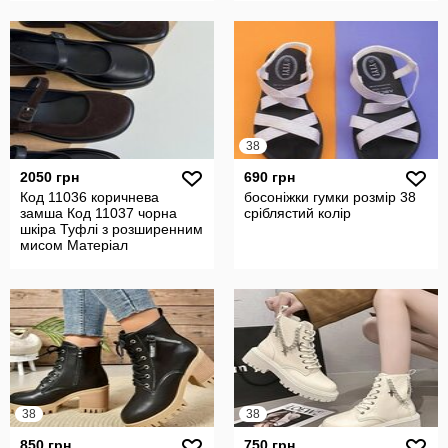
38
2050 грн
690 грн
Код 11036 коричнева
босоніжки гумки розмір 38
замша Код 11037 чорна
сріблястий колір
шкіра Туфлі з розширенним
мисом Матеріал
Натуральна зам
38
38
850 грн
750 грн