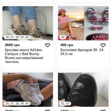
36, 37, 38, 39, 40
38
2600 грн
400 грн
Кросівки жіночі Ad1das
Босоніжки брендові 38- 24-
Campus × Bad Bunny
24.5 см
Brown,нат.шкіра/замша/
текстиль
36, 37, 38, 39, 40
41, 42