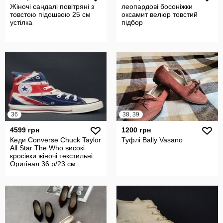
Жіночі сандалі повітряні з
леопардові босоніжки
товстою підошвою 25 см
оксамит велюр товстий
устілка
підбор
36
38, 39
4599 грн
1200 грн
Кеди Converse Chuck Taylor
Туфлі Bally Vasano
All Star The Who високі
кросівки жіночі текстильні
Оригінал 36 р/23 см