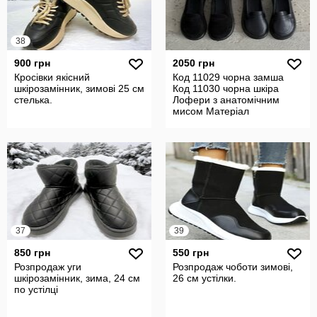
38
900 грн
2050 грн
Кросівки якісний
Код 11029 чорна замша
шкірозамінник, зимові 25 см
Код 11030 чорна шкіра
стелька.
Лофери з анатомічним
мисом Матеріал
Натуральна замша
37
39
850 грн
550 грн
Розпродаж уги
Розпродаж чоботи зимові,
шкірозамінник, зима, 24 см
26 см устілки.
по устілці