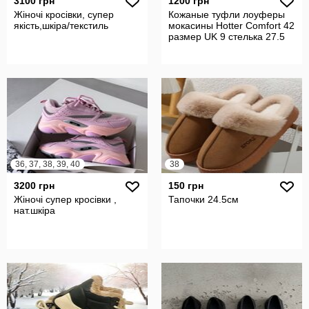
3100 грн
1200 грн
Жіночі кросівки, супер
Кожаные туфли лоуферы
якість,шкіра/текстиль
мокасины Hotter Comfort 42
размер UK 9 стелька 27.5
36, 37, 38, 39, 40
38
3200 грн
150 грн
Жіночі супер кросівки ,
Тапочки 24.5см
нат.шкіра