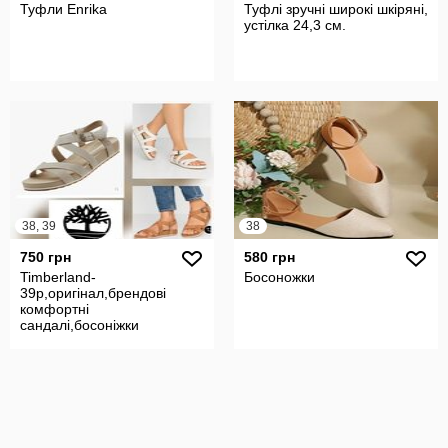
Туфли Enrika
Туфлі зручні широкі шкіряні,
устілка 24,3 см.
38, 39
38
750 грн
580 грн
Timberland-
Босоножки
39p,оригінал,брендові
комфортні
сандалі,босоніжки