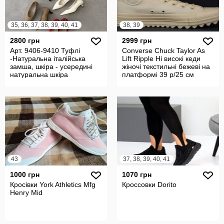
35, 36, 37, 38, 39, 40, 41
38, 39
2800 грн
2999 грн
Арт. 9406-9410 Туфлі
Converse Chuck Taylor As
-Натуральна італійська
Lift Ripple Hi високі кеди
замша, шкіра - усередині
жіночі текстильні бежеві на
натуральна шкіра
платформі 39 р/25 см
43
37, 38, 39, 40, 41
1000 грн
1070 грн
Кросівки York Athletics Mfg
Кроссовки Dorito
Henry Mid