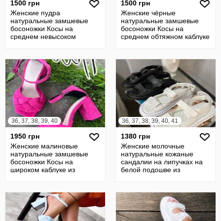
1500 грн
1500 грн
Женские пудра
Женские чёрные
натуральные замшевые
натуральные замшевые
босоножки Косы на
босоножки Косы на
среднем невысоком
среднем обтяжном каблуке
каблуке из натуральной
из натуральной замши
замши
36, 37, 38, 39, 40
36, 37, 38, 39, 40, 41
1950 грн
1380 грн
Женские малиновые
Женские молочные
натуральные замшевые
натуральные кожаные
босоножки Косы на
сандалии на липучках на
широком каблуке из
белой подошве из
натуральной замши замша
натуральной кожи кожа