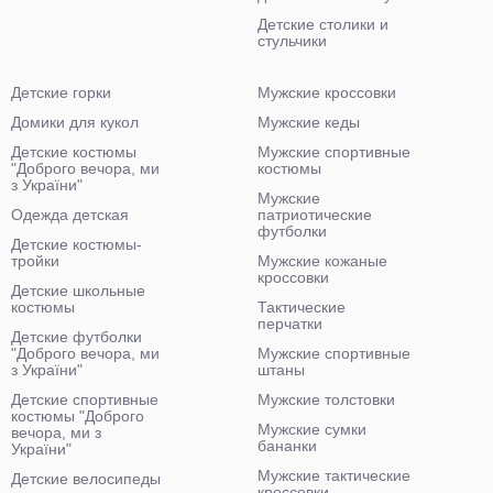
Детские столики и
стульчики
Детские горки
Мужские кроссовки
Домики для кукол
Мужские кеды
Детские костюмы
Мужские спортивные
"Доброго вечора, ми
костюмы
з України"
Мужские
Одежда детская
патриотические
футболки
Детские костюмы-
тройки
Мужские кожаные
кроссовки
Детские школьные
костюмы
Тактические
перчатки
Детские футболки
"Доброго вечора, ми
Мужские спортивные
з України"
штаны
Детские спортивные
Мужские толстовки
костюмы "Доброго
Мужские сумки
вечора, ми з
бананки
України"
Мужские тактические
Детские велосипеды
кроссовки