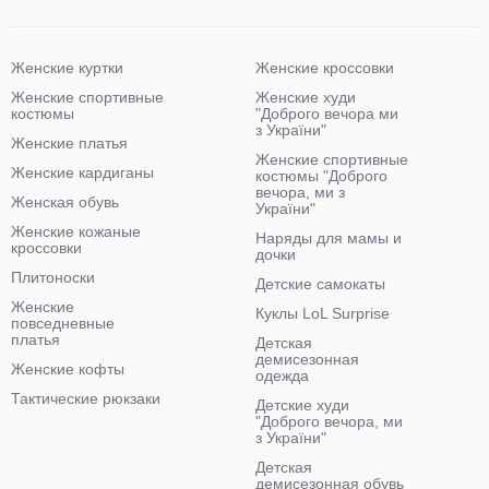
Женские куртки
Женские кроссовки
Женские спортивные
Женские худи
костюмы
"Доброго вечора ми
з України"
Женские платья
Женские спортивные
Женские кардиганы
костюмы "Доброго
вечора, ми з
Женская обувь
України"
Женские кожаные
Наряды для мамы и
кроссовки
дочки
Плитоноски
Детские самокаты
Женские
Куклы LoL Surprise
повседневные
платья
Детская
демисезонная
Женские кофты
одежда
Тактические рюкзаки
Детские худи
"Доброго вечора, ми
з України"
Детская
демисезонная обувь