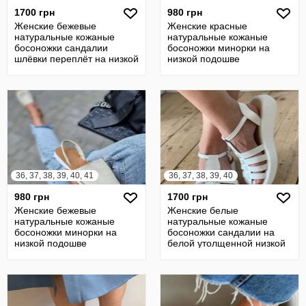
1700 грн
980 грн
Женские бежевые
Женские красные
натуральные кожаные
натуральные кожаные
босоножки сандалии
босоножки минорки на
шлёвки переплёт на низкой
низкой подошве
подошве натуральная
натуральная кожа из кожи
36, 37, 38, 39, 40, 41
36, 37, 38, 39, 40
980 грн
1700 грн
Женские бежевые
Женские белые
натуральные кожаные
натуральные кожаные
босоножки минорки на
босоножки сандалии на
низкой подошве
белой утолщенной низкой
натуральная кожа из кожи
подошве натуральная