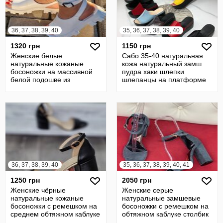
36, 37, 38, 39, 40
35, 36, 37, 38, 39, 40
1320 грн
1150 грн
Женские белые
Сабо 35-40 натуральная
натуральные кожаные
кожа натуральный замш
босоножки на массивной
пудра хаки шлепки
белой подошве из
шлепанцы на платформе
натуральной кожи кожа
на танкетке
36, 37, 38, 39, 40
35, 36, 37, 38, 39, 40, 41
1250 грн
2050 грн
Женские чёрные
Женские серые
натуральные кожаные
натуральные замшевые
босоножки с ремешком на
босоножки с ремешком на
среднем обтяжном каблуке
обтяжном каблуке столбик
из натуральной
из натуральной