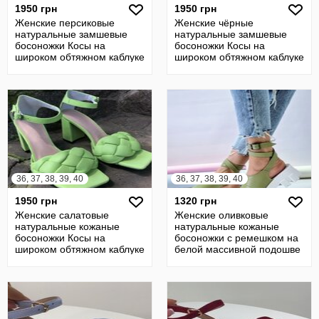
1950 грн
1950 грн
Женские персиковые
Женские чёрные
натуральные замшевые
натуральные замшевые
босоножки Косы на
босоножки Косы на
широком обтяжном каблуке
широком обтяжном каблуке
из натуральной
из натуральной замши
36, 37, 38, 39, 40
36, 37, 38, 39, 40
1950 грн
1320 грн
Женские салатовые
Женские оливковые
натуральные кожаные
натуральные кожаные
босоножки Косы на
босоножки с ремешком на
широком обтяжном каблуке
белой массивной подошве
из натуральной кожи
из натуральной