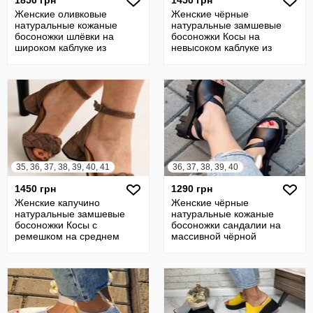
1850 грн
1450 грн
Женские оливковые
Женские чёрные
натуральные кожаные
натуральные замшевые
босоножки шлёвки на
босоножки Косы на
широком каблуке из
невысоком каблуке из
натуральной кожи кожа
натуральной замши замша
35, 36, 37, 38, 39, 40, 41
36, 37, 38, 39, 40
1450 грн
1290 грн
Женские капучино
Женские чёрные
натуральные замшевые
натуральные кожаные
босоножки Косы с
босоножки сандалии на
ремешком на среднем
массивной чёрной
каблуке из натуральной
подошве из натуральной
кож