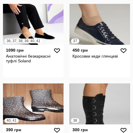
36, 37, 38, 39, 40, 41
37
1090 грн
450 грн
Анатомічні безкаркасні
Кросовки кеди глянцеві
туфлі Soland
40, 41
38
390 грн
300 грн