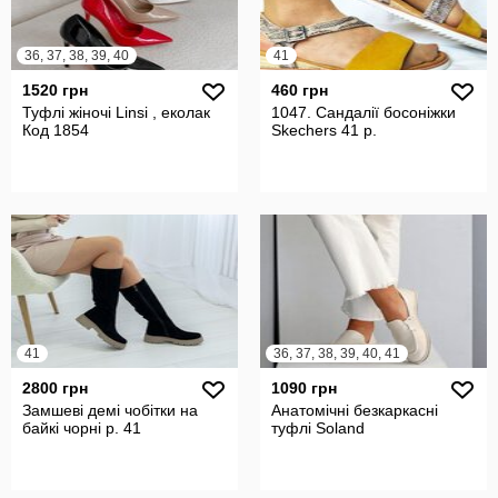
36, 37, 38, 39, 40
41
1520 грн
460 грн
Туфлі жіночі Linsi , еколак
1047. Сандалії босоніжки
Код 1854
Skechers 41 р.
41
36, 37, 38, 39, 40, 41
2800 грн
1090 грн
Замшеві демі чобітки на
Анатомічні безкаркасні
байкі чорні р. 41
туфлі Soland