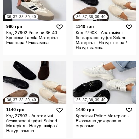
36, 37, 38, 39, 40
36, 37, 38, 39, 40
960 грн
1140 грн
Код 27902 Розміри 36-40
Код 27903 - Анатомічні
Кросівки Lamila Матеріал -
безкаркасні туфлі Soland
Екошкіра / Екозамша
Матеріал - Натур. шкіра /
Натур. замша
36, 37, 38, 39, 40
36, 37, 38, 39, 40
1140 грн
1440 грн
Код 27903 - Анатомічні
Кросівки Poline Матеріал -
безкаркасні туфлі Soland
Екозамша декорована
Матеріал - Натур. шкіра /
стразами
Натур. замша