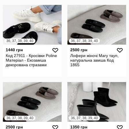
36, 37, 38, 39, 40
36, 37, 38, 39, 40
1440 грн
2500 грн
Код 27911 - Кросівки Poline
Лофери жіночі Mary тауп,
Матеріал - Екозамша
натуральна замша Код
декорована стразами
1865
36, 37, 38, 39, 40
36, 37, 38, 39, 40
2500 грн
1350 грн