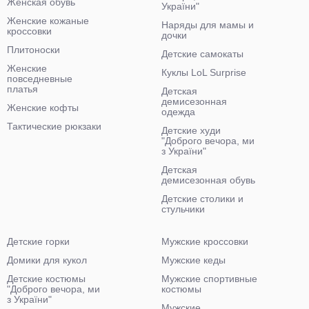
Женская обувь
України"
Женские кожаные
Наряды для мамы и
кроссовки
дочки
Плитоноски
Детские самокаты
Женские
Куклы LoL Surprise
повседневные
платья
Детская
демисезонная
Женские кофты
одежда
Тактические рюкзаки
Детские худи
"Доброго вечора, ми
з України"
Детская
демисезонная обувь
Детские столики и
стульчики
Детские горки
Мужские кроссовки
Домики для кукол
Мужские кеды
Детские костюмы
Мужские спортивные
"Доброго вечора, ми
костюмы
з України"
Мужские