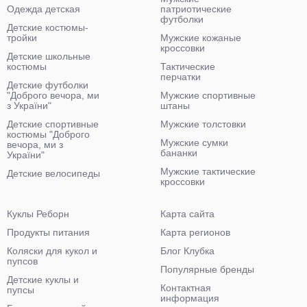
Одежда детская
патриотические
футболки
Детские костюмы-
тройки
Мужские кожаные
кроссовки
Детские школьные
костюмы
Тактические
перчатки
Детские футболки
"Доброго вечора, ми
Мужские спортивные
з України"
штаны
Детские спортивные
Мужские толстовки
костюмы "Доброго
Мужские сумки
вечора, ми з
бананки
України"
Мужские тактические
Детские велосипеды
кроссовки
Куклы Реборн
Карта сайта
Продукты питания
Карта регионов
Коляски для кукол и
Блог Клубка
пупсов
Популярные бренды
Детские куклы и
Контактная
пупсы
информация