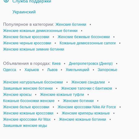
Служба поддержки
Украинский
Популярное в категории:
Женские ботинки
•
Женские кожаные демисезонные ботинки
•
Женские белые кроссовки
•
Женские бежевые босоножки
•
Женские черные кроссовки
•
Кожаные демисезонные сапоги
•
Женские кожаные зимние ботинки
Объявления в городах:
Киев
•
Днепропетровск (Днепр)
•
Одесса
•
Харьков
•
Львов
•
Хмельницкий
•
Запорожье
Женские натуральные босоножки
•
Женские сандалии
•
Замшевые женские ботинки
•
Женские тапочки с бантиком
•
Женские кроксы
•
Женские кожаные туфли
•
Кожаные босоножки женские
•
Женские ботинки
•
Женские белые кроссовки
•
Женские кроссовки Nike Air Force
•
Женские кожаные кроссовки
•
Женские криперы кожаные
•
Женские кроссовки Air Max
•
Женские кожаные ботинки
•
Замшевые женские кеды