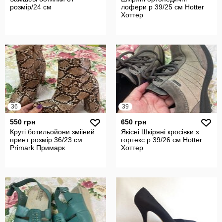
розмір/24 см
лофери р 39/25 см Hotter
Хоттер
36
39
550 грн
650 грн
Круті ботильойони змііний
Якісні Шкіряні кросівки з
принт розмір 36/23 см
гортекс р 39/26 см Hotter
Primark Примарк
Хоттер