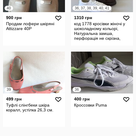
40
36, 37, 38, 39, 40, 41
900 грн
1310 грн
Продам лофери шкірянi
код 1778 кросівки жіночі у
Аttizzare 40P
шоколадному кольорі,
Натуральна замша,
перфорація не скрізна,
всередині ш
39
36
499 грн
400 грн
Туфлі слінгбеки шкіра
Кроссовки Puma
коралл, устілка 26,3 см.