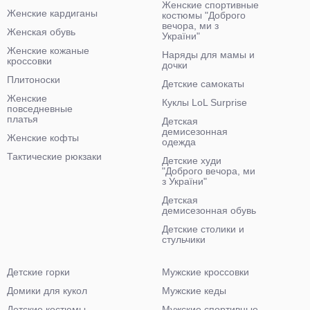
Женские спортивные
Женские кардиганы
костюмы "Доброго
вечора, ми з
Женская обувь
України"
Женские кожаные
Наряды для мамы и
кроссовки
дочки
Плитоноски
Детские самокаты
Женские
Куклы LoL Surprise
повседневные
платья
Детская
демисезонная
Женские кофты
одежда
Тактические рюкзаки
Детские худи
"Доброго вечора, ми
з України"
Детская
демисезонная обувь
Детские столики и
стульчики
Детские горки
Мужские кроссовки
Домики для кукол
Мужские кеды
Детские костюмы
Мужские спортивные