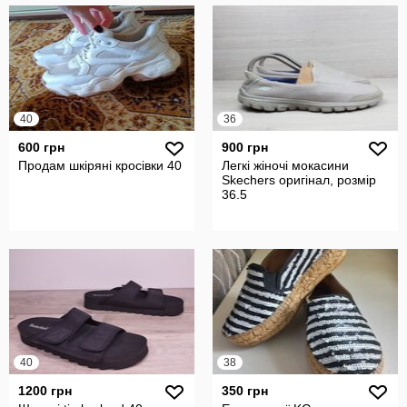
40
36
600 грн
900 грн
Продам шкіряні кросівки 40
Легкі жіночі мокасини
Skechers оригінал, розмір
36.5
40
38
1200 грн
350 грн