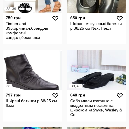
38, 39
750 грн
650 грн
Timberland-
Шкіряні мякусенькі балетки
39p,оригінал,брендові
р 38/25 см Next Некст
комфортні
сандалі,босоніжки
38
39, 40
797 грн
640 грн
Шкіряні ботинки р 38/25 см
Сабо мюли кожаные с
flexx
квадратным носком на
широком каблуке, Wesley &
Co.