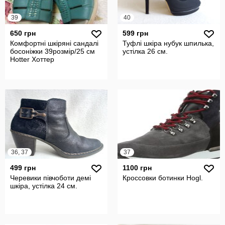
39
40
650 грн
599 грн
Комфортні шкіряні сандалі
Туфлі шкіра нубук шпилька,
босоніжки 39розмір/25 см
устілка 26 см.
Hotter Хоттер
36, 37
37
499 грн
1100 грн
Черевики півчоботи демі
Кроссовки ботинки Hogl.
шкіра, устілка 24 см.