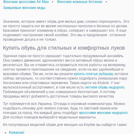
Женские кроссовки Air Max
•
Женские кожаные ботинки
•
Замшевые женские кеды
Значение, которое имеет обувь для милых дам, сложно переоценить. Это
не просто защита ног во время неспешных прогулок и беганья по делам.
Красивая приносит изюминку в образ, собирает и завершает его. А еще
поднимает настроение своей хозяйке. Это мы и предлагаем - отличное
проведение досуга и не только.
Купить обувь для стильных и комфортных луков
Удачная пара не просто украшает тщательно продуманный ансамбль.
Она символ движения: вдохновляет вести активный образ жизни и
веселиться. Вы не откажетесь отправиться после работы на вечеринку,
охотно примете приглашение на свидание, если на вас удобнейшая и
красивая обувка. Так же, если вы решили
купить платье рубашку
, которое
сейчас актуально, то соответственно нужно подобрать уникальную пару
босоножек или спортивных черевичек. Такую ищите на Klubok. У нас
мультисезонный ассортимент, в том числе есть
летняя обувь недорого
.
Публикация объявлений у нас совершенно бесплатная. А потому
продавцы могут добавлять доступные товары высокого качества.
Тут публикуется вся Украина. Отсюда и огромная номенклатура. Можно
подобрать обновку для любого случая, будь то светский прием или
поездка за город. На каждый день подойдут
кроссовки женские недорого
.
Для особых поводов выбирайте модельные варианты.
Из популярных моделей обуви для женщин на Клубке вы найдете такие:
Кожаная
;