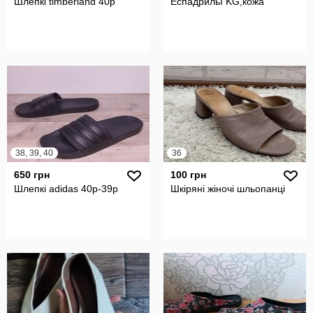
Шлепкі timberland 40р
Еспадрильї KG,кожа
38, 39, 40
36
650 грн
100 грн
Шлепкі adidas 40р-39р
Шкіряні жіночі шльопанці