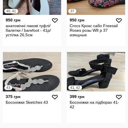
40, 41
37
950 грн
950 грн
анатомічні лакові туфлі/
Crocs Крокс сабо Freesail
балетки / barefoot - 41р/
Roses розы W8 р 37
устілка 26,5см
изящные
43
41, 42
375 грн
399 грн
Босоніжки Sketches 43
Босоніжки на підборах 41-
42