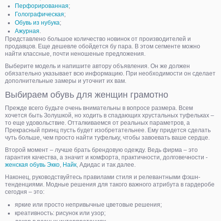
Перфорированная
;
Голографическая
;
Обувь из нубука
;
Ажурная
.
Представлено большое количество новинок от производителей и
продавцов. Еще дешевле обойдется бу пара. В этом сегменте можно
найти классные, почти неношеные предложения.
Выберите модель и напишите автору объявления. Он же должен
обязательно указывает всю информацию. При необходимости он сделает
дополнительные замеры и уточнит их вам.
Выбираем обувь для женщин грамотно
Прежде всего будьте очень внимательны в вопросе размера. Всем
хочется быть Золушкой, но ходить в спадающих хрустальных туфельках –
то еще удовольствие. Отталкиваемся от реальных параметров, а
Прекрасный принц пусть будет изобретательнее. Ему придется сделать
чуть больше, чем просто найти туфельку, чтобы завоевать ваше сердце.
Второй момент – лучше брать брендовую одежду. Ведь фирма – это
гарантия качества, а значит и комфорта, практичности, долговечности -
женская обувь Экко
,
Найк
, Адидас и так далее.
Наконец, руководствуйтесь правилами стиля и релевантными фэшн-
тенденциями. Модные решения для такого важного атрибута в гардеробе
сегодня – это:
яркие или просто непривычные цветовые решения;
креативность: рисунок или узор;