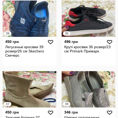
39
36
450 грн
496 грн
Легусенькі кросівки 39
Круті кросівки 36 розмір/23
розмір/26 см Skechers
см Primark Примарк
Скечерс
37
39
450 грн
346 грн
Замшеві ботинки 37
Шкіряні ортопедичні