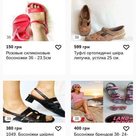
36
38
150 грн
599 грн
Розовые силиконовые
Туфлі ортопедичні шкіра
босоножки 36 - 23.5см
липучка, устілка 25 см.
39
38
380 грн
400 грн
1049. Босоніжки шкіряні
Босоніжки брендові 38- 24-