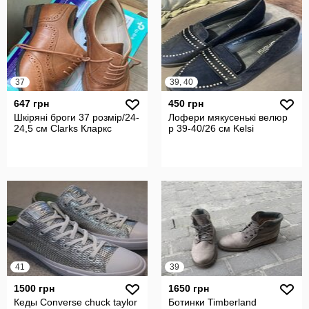
37
39, 40
647 грн
450 грн
Шкіряні броги 37 розмір/24-
Лофери мякусенькі велюр
24,5 см Clarks Кларкс
р 39-40/26 см Kelsi
41
39
1500 грн
1650 грн
Кеды Converse сhuck taylor
Ботинки Timberland