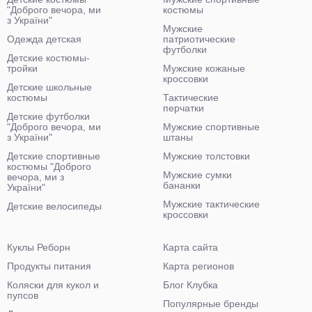
"Доброго вечора, ми
костюмы
з України"
Мужские
Одежда детская
патриотические
футболки
Детские костюмы-
тройки
Мужские кожаные
кроссовки
Детские школьные
костюмы
Тактические
перчатки
Детские футболки
"Доброго вечора, ми
Мужские спортивные
з України"
штаны
Детские спортивные
Мужские толстовки
костюмы "Доброго
Мужские сумки
вечора, ми з
бананки
України"
Мужские тактические
Детские велосипеды
кроссовки
Куклы Реборн
Карта сайта
Продукты питания
Карта регионов
Коляски для кукол и
Блог Клубка
пупсов
Популярные бренды