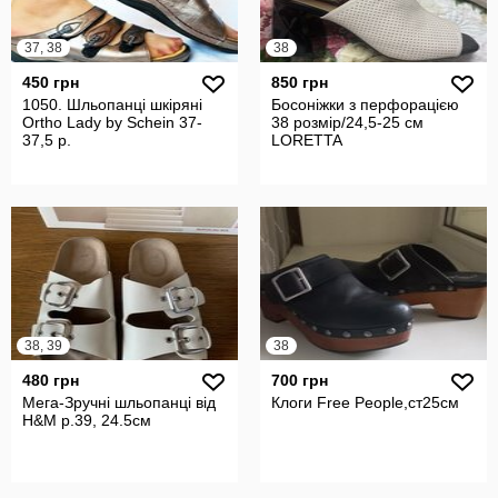
37, 38
38
450 грн
850 грн
1050. Шльопанці шкіряні
Босоніжки з перфорацією
Ortho Lady by Schein 37-
38 розмір/24,5-25 см
37,5 р.
LORETTA
38, 39
38
480 грн
700 грн
Мега-Зручні шльопанці від
Клоги Free People,ст25см
H&M р.39, 24.5см