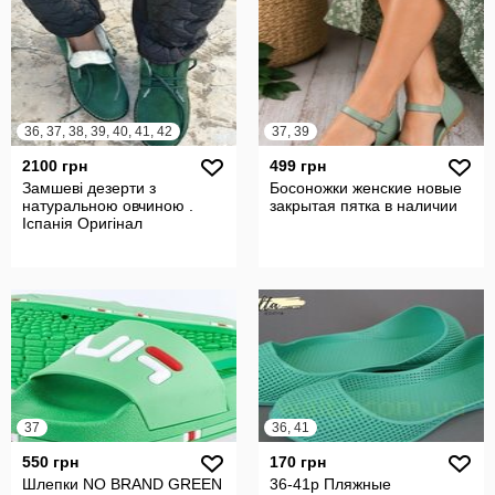
36, 37, 38, 39, 40, 41, 42
37, 39
2100 грн
499 грн
Замшеві дезерти з
Босоножки женские новые
натуральною овчиною .
закрытая пятка в наличии
Іспанія Оригінал
37
36, 41
550 грн
170 грн
Шлепки NO BRAND GREEN
36-41р Пляжные