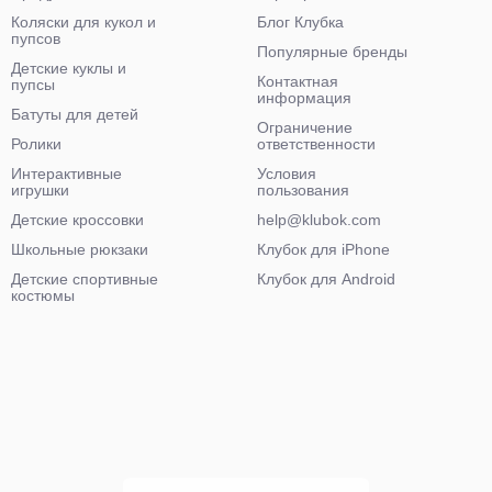
Коляски для кукол и
Блог Клубка
пупсов
Популярные бренды
Детские куклы и
Контактная
пупсы
информация
Батуты для детей
Ограничение
Ролики
ответственности
Интерактивные
Условия
игрушки
пользования
Детские кроссовки
help@klubok.com
Школьные рюкзаки
Клубок для iPhone
Детские спортивные
Клубок для Android
костюмы