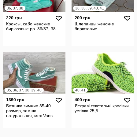
36, 37, 38
36, 38, 39, 40, 41
220 грн
200 грн
Кроксы, сабо женские
Шлепанцы женские
бирюзовые рр. 36/37, 38
бирюзовые
35, 36, 37, 38, 39, 40
40, 41
1390 грн
400 грн
Ботинки зимние 35-40
Яскраві текстильні кросівки
размер, замша
устілка 25,5
натуральная, мех Vans