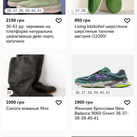
36, 37, 38, 39, 40, 41
37, 38
2150 грн
850 грн
36-41 рр. черевики на
Living kitzbühel шерстяное
платформі натуральна
шерстяные тапочки
шкіра/замша демі чорні,
aвстрия /11000/
капучино
39
36, 37, 38, 39, 40, 41
1000 грн
1900 грн
Сапоги кожаные Mox
Женские Кроссовки New
Balance 9060 Green 36-37-
38-39-40-41