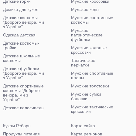
Детские горки
Мужские кроссовки
Домики для кукол
Мужские кеды
Детские костюмы
Мужские спортивные
"Доброго вечора, ми
костюмы
з України"
Мужские
Одежда детская
патриотические
футболки
Детские костюмы-
тройки
Мужские кожаные
кроссовки
Детские школьные
костюмы
Тактические
перчатки
Детские футболки
"Доброго вечора, ми
Мужские спортивные
з України"
штаны
Детские спортивные
Мужские толстовки
костюмы "Доброго
Мужские сумки
вечора, ми з
бананки
України"
Мужские тактические
Детские велосипеды
кроссовки
Куклы Реборн
Карта сайта
Продукты питания
Карта регионов