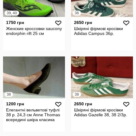
39, 40
36
1750 грн
2650 грн
Женские кроссовки saucony
Шкіряні фірмові кросівки
endorphin rift 25 см
Adidas Campus 36р.
38
38
1200 грн
2650 грн
Елегантні вельветові туфлі
Шкіряні фірмові кросівки
38 р. 24,3 см Anne Thomas
Adidas Gazelle 38, 38 2/3р.
всередині шкіра класика