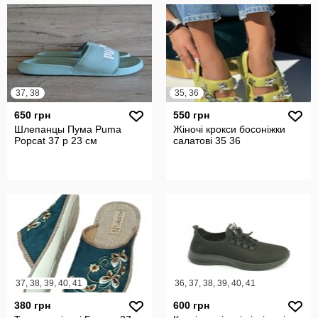
37, 38
35, 36
650 грн
550 грн
Шлепанцы Пума Puma
Жіночі крокси босоніжки
Popcat 37 р 23 см
салатові 35 36
37, 38, 39, 40, 41
36, 37, 38, 39, 40, 41
380 грн
600 грн