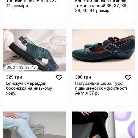
Тапочки жіночі Белста 37-
Кросівки жіночі літні колір
41 розміри
темно зелений 36, 37, 38,
39, 40, 41 розмір
36, 37, 38, 39, 40
329 грн
300 грн
Блискучі смарагдові
Натуральна шкіра Туфлі
босоніжки на низькому
підвищеної комфортності
ходу.
Англія 37 р.