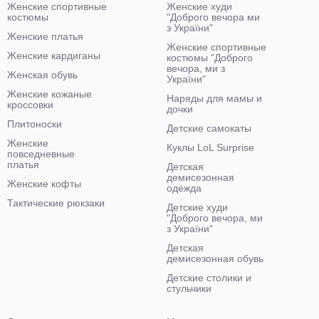
Женские спортивные
Женские худи
костюмы
"Доброго вечора ми
з України"
Женские платья
Женские спортивные
Женские кардиганы
костюмы "Доброго
вечора, ми з
Женская обувь
України"
Женские кожаные
Наряды для мамы и
кроссовки
дочки
Плитоноски
Детские самокаты
Женские
Куклы LoL Surprise
повседневные
платья
Детская
демисезонная
Женские кофты
одежда
Тактические рюкзаки
Детские худи
"Доброго вечора, ми
з України"
Детская
демисезонная обувь
Детские столики и
стульчики