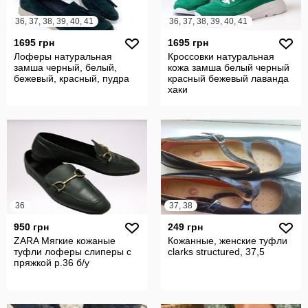
36, 37, 38, 39, 40, 41
36, 37, 38, 39, 40, 41
1695 грн
1695 грн
Лоферы натуральная
Кроссовки натуральная
замша черный, белый,
кожа замша белый черный
бежевый, красный, пудра
красный бежевый лаванда
хаки
36
37, 38
950 грн
249 грн
ZARA Мягкие кожаные
Кожанные, женские туфли
туфли лоферы слиперы с
clarks structured, 37,5
пряжкой р.36 б/у