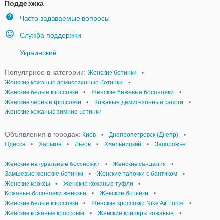
Поддержка
Часто задаваемые вопросы
Служба поддержки
Украинский
Популярное в категории:
Женские ботинки
•
Женские кожаные демисезонные ботинки
•
Женские белые кроссовки
•
Женские бежевые босоножки
•
Женские черные кроссовки
•
Кожаные демисезонные сапоги
•
Женские кожаные зимние ботинки
Объявления в городах:
Киев
•
Днепропетровск (Днепр)
•
Одесса
•
Харьков
•
Львов
•
Хмельницкий
•
Запорожье
Женские натуральные босоножки
•
Женские сандалии
•
Замшевые женские ботинки
•
Женские тапочки с бантиком
•
Женские кроксы
•
Женские кожаные туфли
•
Кожаные босоножки женские
•
Женские ботинки
•
Женские белые кроссовки
•
Женские кроссовки Nike Air Force
•
Женские кожаные кроссовки
•
Женские криперы кожаные
•