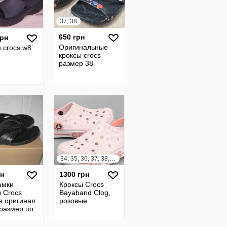
37, 38
650 грн
грн
Оригинальные
 crocs w8
кроксы crocs
размер 38
34, 35, 36, 37, 38, 39, 40
рн
1300 грн
амки
Кроксы Crocs
 Crocs
Bayaband Clog,
я оригинал
розовые
 размер по
е 26,5 см.
генькие,