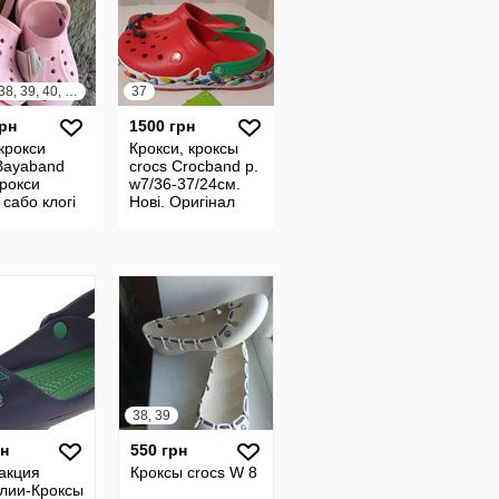
36, 37, 38, 39, 40, 41
37
грн
1500 грн
 крокси
Крокси, кроксы
Bayaband
crocs Crocband р.
крокси
w7/36-37/24см.
 сабо клогі
Нові. Оригінал
 W8 W9
38, 39
рн
550 грн
акция
Кроксы crocs W 8
лии-Кроксы