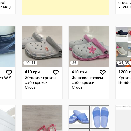
m6w8
crocs 
опанці
21см.
кие
крокс
40, 41
36
410 грн
410 грн
1200 
cs W 9
Женские кроксы
Женские кроксы
Кроксы
сабо крокси
сабо крокси
literid
Crocs
Crocs