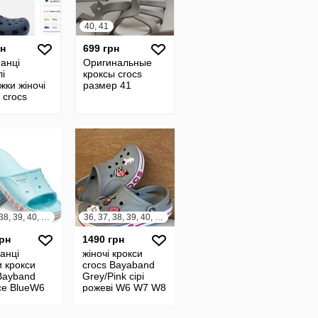
40, 41
рн
699 грн
анці
Оригинальные
і
кроксы crocs
жки жіночі
размер 41
 crocs
 classic рр
36, 37, 38, 39, 40, 41
36, 37, 38, 39, 40, 41, 42
грн
1490 грн
анці
жіночі крокси
 крокси
crocs Bayaband
Bayband
Grey/Pink сірі
Ice BlueW6
рожеві W6 W7 W8
 W9 W10
W9 W10
38 39 40 41