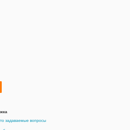
е , дыша
жка
то задаваемые вопросы