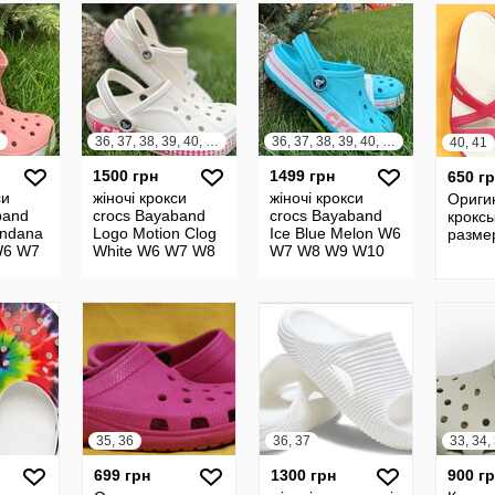
M11
36, 37, 38, 39, 40, 41
36, 37, 38, 39, 40, 41
40, 41
1500 грн
1499 грн
650 г
си
жіночі крокси
жіночі крокси
Ориги
band
crocs Bayaband
crocs Bayaband
кроксы
andana
Logo Motion Clog
Ice Blue Melon W6
разме
 W6 W7
White W6 W7 W8
W7 W8 W9 W10
W9 W10 клоги білі
35, 36
36, 37
33, 34,
699 грн
1300 грн
900 г