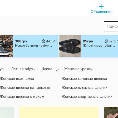
Объявление
300грн
44:53
85грн
07:16
Новые ботинки на фли...
Жіночі низькі туфлі ...
увь
Летняя обувь
Шлепанцы
Женские кроксы
Женские вьетнамки
Женские кожаные шлепки
Женские шлепки на танкетке
Женские пляжные шлепки
Женские шлепки с мехом
Женские спортивные шлепки