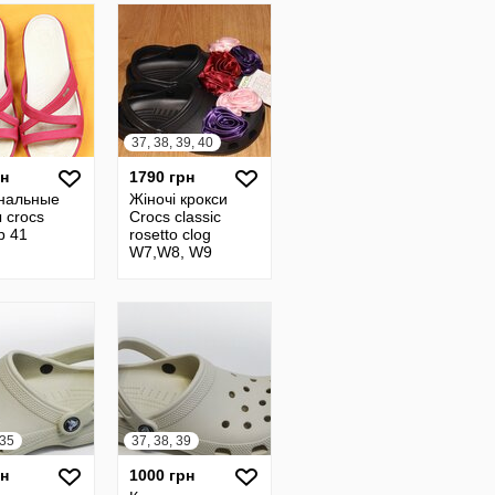
37, 38, 39, 40
рн
1790 грн
нальные
Жіночі крокси
 crocs
Crocs classic
р 41
rosetto clog
W7,W8, W9
крокси
 35
37, 38, 39
рн
1000 грн