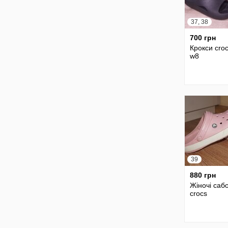
37, 38
700 грн
Крокси cro
w8
39
880 грн
Жіночі саб
crocs