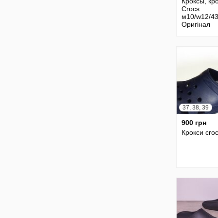
Кроксы, кр
Crocs
м10/w12/43
Оригінал
37, 38, 39
900 грн
Крокси cro