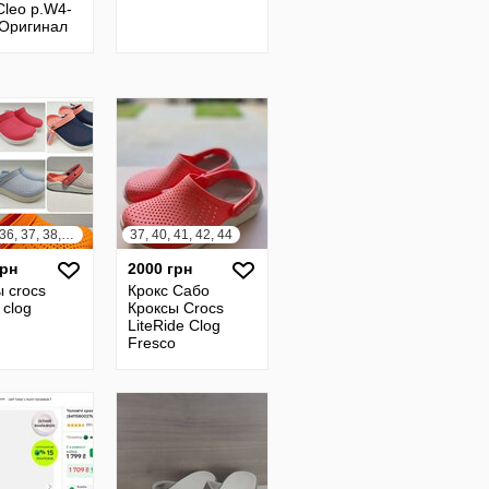
Cleo р.W4-
 Оригинал
34, 35, 36, 37, 38, 39, 40, 41, 42, 43, 44, 45, 46
37, 40, 41, 42, 44
грн
2000 грн
 crocs
Крокс Сабо
e clog
Кроксы Crocs
LiteRide Clog
Fresco