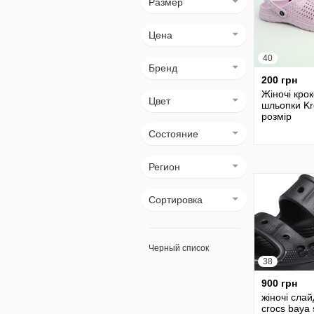
Размер
Цена
40
Бренд
200 грн
Жіночі кро
Цвет
шльопки Kr
розмір
Состояние
Регион
Сортировка
Черный список
38
900 грн
жіночі сла
crocs baya 