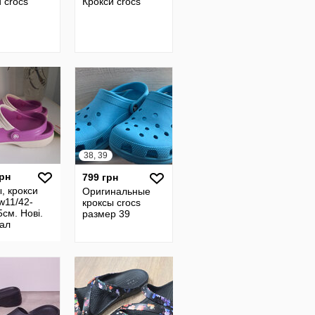
 crocs
Крокси crocs
38, 39
грн
799 грн
, крокси
Оригинальные
w11/42-
кроксы crocs
5см. Нові.
размер 39
нал