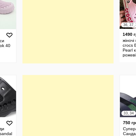
1490 
жіночі
кси
crocs 
ok 40
Pearl 
рожеві
W6 W7
W10
33, 34
750 г
йди
Супер
sandal
Санда