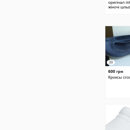
оригінал 
жіночі шль
crocs женс
шлепанцы 
39
600 грн
Кроксы cro