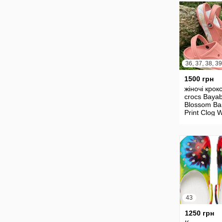
36, 37, 38, 39
1500 грн
жіночі крок
crocs Baya
Blossom B
Print Clog
W8 W9
43
1250 грн