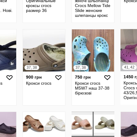
окси
Оригинальные
жіночі шльопанці
Крокси
кроксы crocs
Crocs Mellow Tide
. Нові.
размер 36
Slide женские
шлепанцы крокс
Crocs Recovery
Slide оригинал w6
41, 42
37, 38
37, 38
1450 
900 грн
750 грн
Кроксы
cs
Крокси crocs
Крокси crocs
Crocs 
M5W7 наш 37-38
43/26,
бірюзові
Оригі