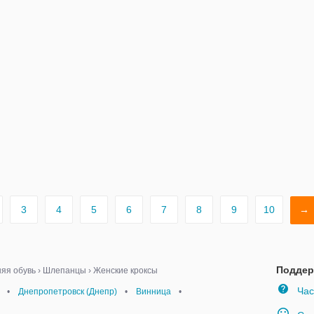
мягки
3
4
5
6
7
8
9
10
→
Поддер
яя обувь
›
Шлепанцы
›
Женские кроксы
Час
•
Днепропетровск (Днепр)
•
Винница
•