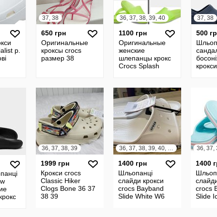
37, 38
36, 37, 38, 39, 40
37, 38
650 грн
1100 грн
500 г
окси
Оригинальные
Оригинальные
Шльоп
list р.
кроксы crocs
женские
сандал
ві
размер 38
шлепанцы крокс
босоні
Crocs Splash
крокси
Slide жіночі
jibbitz
шльопанці Crocs
37-38
Splash Slide w6-
w10
36, 37, 38, 39
36, 37, 38, 39, 40, 41, 42, 43, 44
1999 грн
1400 грн
1400 
Крокси crocs
Шльопанці
Шльоп
опанці
Classic Hiker
слайди крокси
слайди
ow
Clogs Bone 36 37
crocs Bayband
crocs 
кие
38 39
Slide White W6
Slide 
крокс
W7 W8 W9 W10
W7 W8
very
M7 M8 M9 M10
36 37 
инал w7