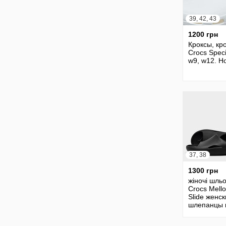
39, 42, 43
1200 грн
Кроксы, кр
Crocs Specia
w9, w12. Но
37, 38
1300 грн
жіночі шль
Crocs Mell
Slide женс
шлепанцы 
Crocs Reco
Slide ориг