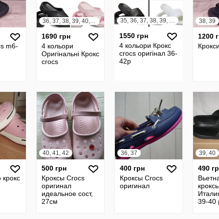
35, 36, 37, 38, 39, 40, 41, 42
36, 37, 38, 39, 40, 41, 42
38, 39
1550 грн
1690 грн
1200 
4 кольори Крокс
cs m6-
4 кольори
Крокси
crocs оригінал 36-
Оригінальні Крокс
42р
crocs
40, 41, 42
36, 37
39, 40
500 грн
400 грн
490 г
о крокс
Кроксы Crocs
Кроксы Crocs
Вьетн
оригинал
оригинал
кроксы
идеальное сост,
Итали
27см
39-40
стельк
W 9 Ле