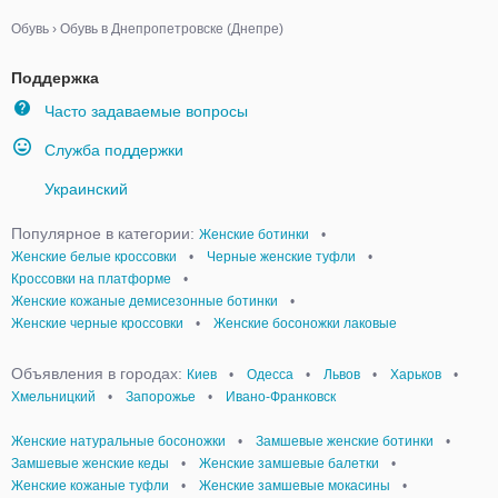
Обувь
›
Обувь в Днепропетровске (Днепре)
Поддержка
Часто задаваемые вопросы
Служба поддержки
Украинский
Популярное в категории:
Женские ботинки
•
Женские белые кроссовки
•
Черные женские туфли
•
Кроссовки на платформе
•
Женские кожаные демисезонные ботинки
•
Женские черные кроссовки
•
Женские босоножки лаковые
Объявления в городах:
Киев
•
Одесса
•
Львов
•
Харьков
•
Хмельницкий
•
Запорожье
•
Ивано-Франковск
Женские натуральные босоножки
•
Замшевые женские ботинки
•
Замшевые женские кеды
•
Женские замшевые балетки
•
Женские кожаные туфли
•
Женские замшевые мокасины
•