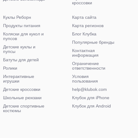
кроссовки
Куклы Реборн
Карта сайта
Продукты питания
Карта регионов
Коляски для кукол и
Блог Клубка
пупсов
Популярные бренды
Детские куклы и
Контактная
пупсы
информация
Батуты для детей
Ограничение
Ролики
ответственности
Интерактивные
Условия
игрушки
пользования
Детские кроссовки
help@klubok.com
Школьные рюкзаки
Клубок для iPhone
Детские спортивные
Клубок для Android
костюмы