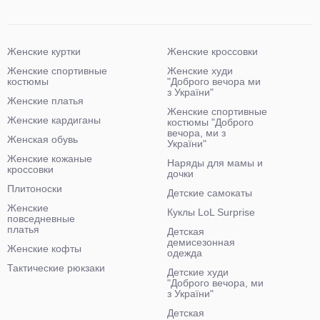
Женские куртки
Женские кроссовки
Женские спортивные
Женские худи
костюмы
"Доброго вечора ми
з України"
Женские платья
Женские спортивные
Женские кардиганы
костюмы "Доброго
вечора, ми з
Женская обувь
України"
Женские кожаные
Наряды для мамы и
кроссовки
дочки
Плитоноски
Детские самокаты
Женские
Куклы LoL Surprise
повседневные
платья
Детская
демисезонная
Женские кофты
одежда
Тактические рюкзаки
Детские худи
"Доброго вечора, ми
з України"
Детская