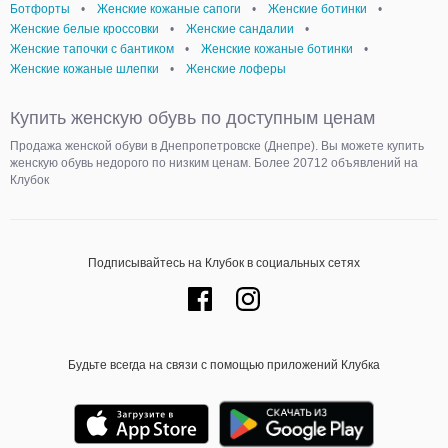
Ботфорты
•
Женские кожаные сапоги
•
Женские ботинки
•
Женские белые кроссовки
•
Женские сандалии
•
Женские тапочки с бантиком
•
Женские кожаные ботинки
•
Женские кожаные шлепки
•
Женские лоферы
Купить женскую обувь по доступным ценам
Продажа женской обуви в Днепропетровске (Днепре). Вы можете купить
женскую обувь недорого по низким ценам. Более 20712 объявлений на
Клубок
Подписывайтесь на Клубок в социальных сетях
Будьте всегда на связи с помощью приложений Клубка