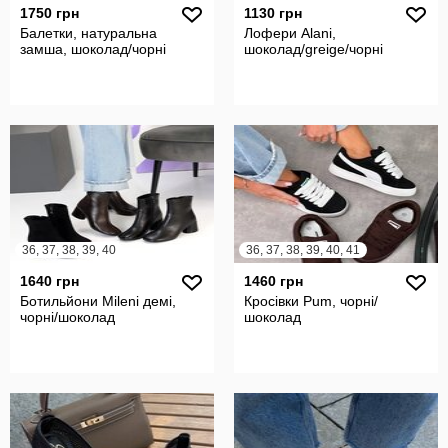
1750 грн
1130 грн
Балетки, натуральна
Лофери Alani,
замша, шоколад/чорні
шоколад/greige/чорні
36, 37, 38, 39, 40
36, 37, 38, 39, 40, 41
1640 грн
1460 грн
Ботильйони Mileni демі,
Кросівки Pum, чорні/
чорні/шоколад
шоколад