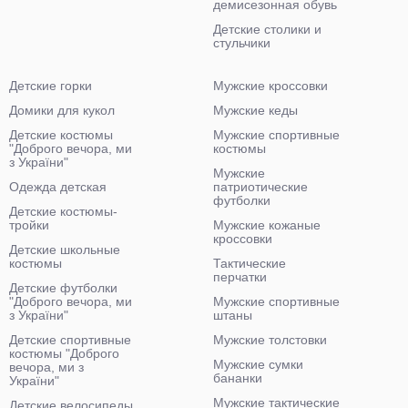
демисезонная обувь
Детские столики и
стульчики
Детские горки
Мужские кроссовки
Домики для кукол
Мужские кеды
Детские костюмы
Мужские спортивные
"Доброго вечора, ми
костюмы
з України"
Мужские
Одежда детская
патриотические
футболки
Детские костюмы-
тройки
Мужские кожаные
кроссовки
Детские школьные
костюмы
Тактические
перчатки
Детские футболки
"Доброго вечора, ми
Мужские спортивные
з України"
штаны
Детские спортивные
Мужские толстовки
костюмы "Доброго
Мужские сумки
вечора, ми з
бананки
України"
Мужские тактические
Детские велосипеды